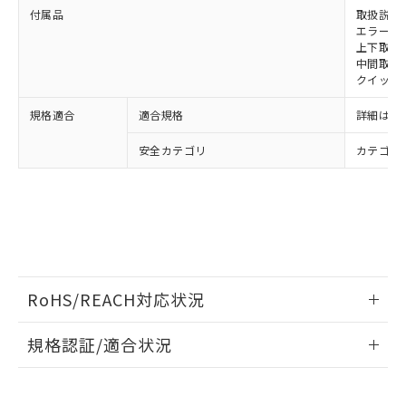
付属品
取扱説明
既に当社にて対応品への在庫切替を完了
エラーモ
していることから、特段のことがない限
上下取付金具
り、2022年1月12日より割愛しておりま
中間取付
す。
クイックイ
規格適合
適合規格
詳細はカ
安全カテゴリ
カテゴリ 
RoHS/REACH対応状況
情報更新：2026/7/29
規格認証/適合状況
EU RoHS
注意事項・凡例
UL認証
CSA認証
CEマーキング