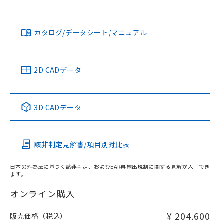
Yes
Yes
Yes
対応状況
対応予定月
※1
※2
カタログ/データシート/マニュアル
対応済み
LR型式承認
DNV型式承認
BV型式承認
KR型式承
（イギリス
（ノルウェー
（フランス
（韓国
船舶規格）
船舶規格）
船舶規格）
船舶規格
中国 RoHS
注意事項・凡例
2D CADデータ
No
No
No
No
中国 RoHS表
※1 ※2
3D CADデータ
この製品の規格認証/適合状況ページへ
Pb
Hg
Cd
Cr(VI)
その他の認証はこちらのページからご検索ください
該非判定見解書/項目別対比表
X
O
O
O
日本の外為法に基づく該非判定、およびEAR再輸出規制に関する見解が入手でき
ます。
"対応済み"や非含有の記載がされた商品であっても、流通
在庫等で未対応品が混在する可能性があります。
オンライン購入
非含有品が必要な際は、弊社営業部門もしくは販売店へお
問い合わせください。
¥ 204,600
販売価格（税込）