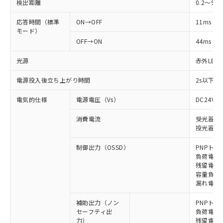
検出距離
0.2～9m
応答時間（標準
ON→OFF
11ms
モード）
OFF→ON
44ms
光源
赤外LED (
電源投入後立ち上がり時間
2s以下(
電気的仕様
電源電圧（Vs）
DC24V±
消費電流
受光器: 6
投光器: 7
制御出力（OSSD）
PNPトラ
負荷電流 
残留電圧 
容量負荷 2
漏れ電流 
補助出力（ノン
PNPトラ
セーフティ出
負荷電流 
力）
残留電圧 