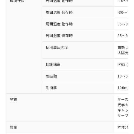
環境仕様
周囲温度 動作時
-10～5
当社は、貴社製品を第三者に販売する
機器販売店・当社販売員にご確
在庫状況および標準価格結果を当社の
※2 対応予定月
「ｅ」：有害物質（10物質）のすべてが基
場合は、上記1、2および3の内容を当
認ください)
事前の承諾なく第三者に漏洩または開
周囲温度 保存時
-30～70
準値以下であることを示します。
該第三者に通知します。また当社は、
示しないようお願いします。
部品在庫の切り替え状況などにより、予定
「10」：通常の使用状況下において有害物
販売先および販売に係わる関係者が違
マイパーツ機能（部品リスト作成サー
空
受注生産機種、また在庫状況の
周囲湿度 動作時
35～85
月が前後することがあります。
質が外部に漏えいし、環境に深刻な影響を
法に輸出するおそれがある場合は、取
ビス）をご利用いただくには、I-Web
白
情報を公開していない機種
及ぼさない年数を意味します。
り引きをいたしません。
メンバーズにご登録されている必要が
周囲湿度 保存時
35～95%
「－」：未確認です。当社販売部門へお問
あります。
い合わせください。
使用周囲照度
白熱ランプ:
お客様が当ウェブサイト上で当社にご
※3 非含有証明書ダウンロード
太陽光: 1
登録された部品リストについて、当社
および当社の共同利用者が、当社の製
保護構造
IP65 (IE
下記の非含有証明書をダウンロードするこ
品・サービスに関するお客様との取
とができます。
合意する
キャンセル
引・商談に必要な範囲で利用すること
耐振動
10～55H
をご了承ください。
EU RoHS指令（10物質）の非含有証明書
※当社の共同利用者とは、
"個人情報
2
耐衝撃
100m/s
51物質の非含有証明書（当社基準）
の共同利用に関して"
の「1.共同利
※本証明書は発行日時点で非含有を証明す
用者の範囲」に記載されている法人を
材質
ケース:
るもので、過去に遡って非含有を証明する
指します。
光学カバー
ものではありません。
キャップ:
また、RoHS指令のフタル酸エステル類４
ケーブル:
物質の対応では、対応完了までの期間は出
質量
本体: 約1.
荷製品に未対応品が混在することから備考
欄に対応日を記載しておりました。