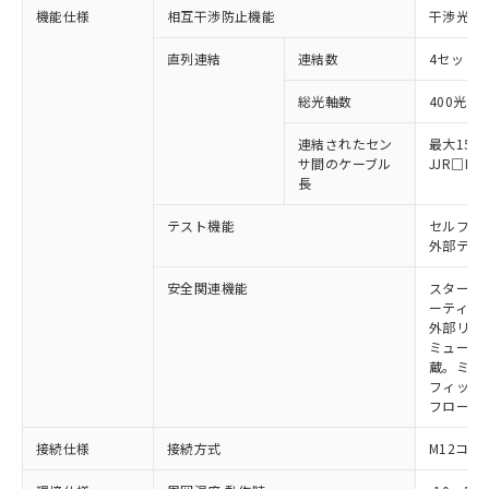
ご利用ください。
定はありません。
機能仕様
相互干渉防止機能
干渉光回
調査・確認中：EU RoHS指令（10物質）の
本サービスは、当社制御機器事業取扱
※1 中国RoHS○×表
非含有の対応状況を調査中または確認中の
直列連結
連結数
4セットま
商品の当社在庫状況および標準価格
商品です。
(税抜)を提供させていただくもので
「○」：最大均質材料含有率が中国RoHSの
総光軸数
400光軸
非該当品：ライセンス料など無形物で、有
す。
基準値以下であることを示します。
害物質有無と関係のない商品です。
当社制御機器事業取扱商品の中には、
連結されたセン
最大15m
「×」：最大均質材料含有率が中国RoHSの
仕入先様の事情により、非含有部品として
本サービスの対象外となる商品もある
サ間のケーブル
JJR□
基準値を超えていることを示します。
いたものが、含有品と判明した場合などや
当社は、これら貴社製品のうち、外国
ことをご了承ください。
長
「－」：未確認です。当社販売部門へお問
むを得ず変更することがあります。
為替および外国貿易法に定める商品
在庫状況および標準価格照会結果は、
い合わせください。
（以下｢規制貨物等」という）を輸出
テスト機能
セルフテ
記載している更新日時点での社内デー
*EU RoHS指令（10物質）：
または国外への提供する場合は、日本
外部テス
記
タに基づき作成されるものであり、閲
説明
鉛(Pb) 1000ppm以下、 水銀(Hg) 1000ppm以下、 カド
*中国RoHS10物質の基準値 (GB/T26572)：
国政府の輸出許可(または役務取引許
号
覧された時点での実際の在庫および標
ミウム(Cd) 100ppm以下、
Pb(鉛) :1000ppm、 Hg(水銀) : 1000ppm、 Cd(カドミウ
安全関連機能
スタート
可)を取得するなどの必要な手続きを
六価クロム(Cr(Ⅵ)) 1000ppm以下、ポリ臭化ビフェニル
ム) : 100ppm、
準価格とは異なる場合があることをご
ーティン
類(PBB) 1000ppm以下、ポリ臭化ジフェニルエーテル類
Cr(Ⅵ)(六価クロム) : 1000ppm、 PBBs(ポリ臭化ビフェ
とります。
了承ください。
(PBDE) 1000ppm以下、フタル酸ビス(2-エチルヘキシ
○
一定数以上の在庫あり
外部リレ
ニル類) : 1000ppm、 PBDEs(ポリ臭化ジフェニルエーテ
当社は規制貨物を破棄する場合は、完
ル) (DEHP)(別名：DOP) 1000ppm以下、フタル酸ブチ
正式な納期状況および標準価格はお客
ル類) : 1000ppm、
ミューテ
ルベンジル（BBP） 1000ppm以下、フタル酸ジブチル
全に破砕するなど、違法に輸出されな
DBP(フタル酸ジブチル) : 1000ppm、 DIBP(フタル酸ジ
様のお取引先、またはお客様担当のオ
蔵。ミュー
（DBP） 1000ppm以下、フタル酸ジイソブチル
イソブチル) : 1000ppm、 BBP(フタル酸ブチルベンジ
△
一定数には満たないが在庫あり
いよう必要な手段を講じます。
フィック
ムロン制御機器販売店・当社販売員に
(DIBP) 1000ppm以下
ル) : 1000ppm、
当社は貴社製品を、核兵器、ミサイ
フローテ
但し、RoHS指令で産業用監視および制御機器に対する
DEHP(フタル酸ビス(2-エチルヘキシル)) : 1000ppm
ご相談ください。
適用除外項目は除く。
ル、化学兵器、生物兵器またはその他
－
在庫なし(最新の在庫状況につ
オムロン制御機器販売店や当社販売拠
フタル酸エステル類の４物質については閾値を超える意
接続仕様
接続方式
M12コネ
武器並びにこれらの製造装置等に一切
いては、お客様のお取引先、ま
図的な使用がないことを確認しています。
点は「
販売ネットワーク
」をご確認
※2 環境保護使用期限
使用いたしません。
たはお客様担当のオムロン制御
ください。