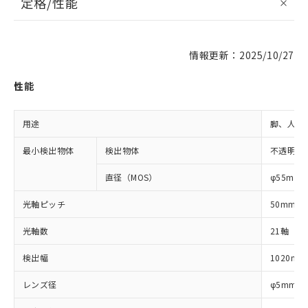
定格/性能
情報更新：2025/10/27
性能
用途
脚、人体
最小検出物体
検出物体
不透明体
直径（MOS）
φ55mm
光軸ピッチ
50mm
光軸数
21軸
検出幅
1020mm
レンズ径
φ5mm