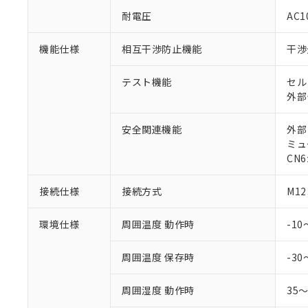
○
一定数以
DBP(フタル酸ジブチル) :
い。
当社は貴社製
耐電圧
AC1
DEHP(フタル酸ビス(2-エ
正式な納期状
置等に一切使
当社販売員に
※2 対応予定月
△
一定数に
当社は、貴社
機能仕様
相互干渉防止機能
干渉
オムロン制御
また当社は、
※2 環境保護使
在庫状況およ
部品在庫の切り替
たしません。
－
在庫なし
す。
テスト機能
セル
「ｅ」：有害物質
機器販売
マイパーツ機
外部
「10」：通常の
ている必要が
味します。
空
受注生産
お客様が当ウ
※3 非含有証明
「－」：未確認で
安全関連機能
外部
白
が、当社の製
ミュ
さい。
下記の非含有証明
CN
※当社の共同
いる法人を指
EU RoHS指令（
接続仕様
接続方式
M1
51物質の非含有証
※本証明書は発行
環境仕様
周囲温度 動作時
-1
また、RoHS指
混在することから
既に当社にて対応
周囲温度 保存時
-30
り割愛しておりま
周囲湿度 動作時
35