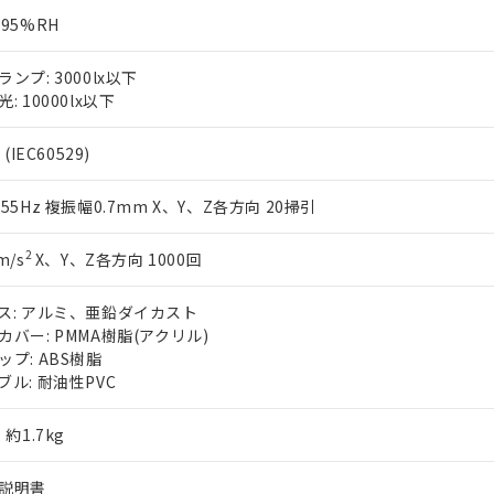
～95%RH
ランプ: 3000lx以下
: 10000lx以下
 (IEC60529)
～55Hz 複振幅0.7mm X、Y、Z各方向 20掃引
2
m/s
X、Y、Z各方向 1000回
ス: アルミ、亜鉛ダイカスト
カバー: PMMA樹脂(アクリル)
ップ: ABS樹脂
ブル: 耐油性PVC
 約1.7kg
説明書