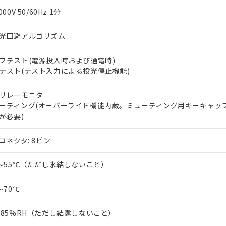
上の在庫あり
 1000ppm、 DIBP(フタル酸ジイソブチル) : 1000ppm、 BBP(フタル酸ブチルベンジル) :
品を、核兵器、ミサイル、化学兵器、生物兵器またはその他武器並
000V 50/60Hz 1分
チルヘキシル)) : 1000ppm
況および標準価格はお客様のお取引先、またはお客様担当のオムロ
用いたしません。
ご相談ください。
は満たないが在庫あり
製品を第三者に販売する場合は、上記1、2および3の内容を当該第
光回避アルゴリズム
機器販売店や当社販売拠点は「
販売ネットワーク
」をご確認くだ
販売先および販売に係わる関係者が違法に輸出するおそれがある場
用期限
び標準価格結果を当社の事前の承諾なく第三者に漏洩または開示し
え状況などにより、予定月が前後することがあります。
(最新の在庫状況については、お客様のお取引先、またはお客様担当
フテスト(電源投入時および通電時)
（10物質）のすべてが基準値以下であることを示します。
店・当社販売員にご確認ください)
能（部品リスト作成サービス）をご利用いただくには、I-Webメン
テスト(テスト入力による投光停止機能)
使用状況下において有害物質が外部に漏えいし、環境に深刻な影響を
あります。
機種、また在庫状況の情報を公開していない機種
ェブサイト上で当社にご登録された部品リストについて、当社およ
書ダウンロード
す。当社販売部門へお問い合わせください。
リレーモニタ
品・サービスに関するお客様との取引・商談に必要な範囲で利用す
合意する
キャンセル
ーティング(オーバーライド機能内蔵。ミューティング用キーキャップ 
書をダウンロードすることができます。
6が必要)
利用者とは、
"個人情報の共同利用に関して"
の「1.共同利用者の
します。
10物質）の非含有証明書
2コネクタ: 8ピン
明書（当社基準）
日時点で非含有を証明するもので、過去に遡って非含有を証明するも
0～55℃（ただし氷結しないこと）
令のフタル酸エステル類４物質の対応では、対応完了までの期間は出
備考欄に対応日を記載しておりました。
品への在庫切替を完了していることから、特段のことがない限り、20
～70℃
す。
～85%RH（ただし結露しないこと）