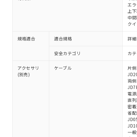
エラ
上下
中間
クイ
規格適合
適合規格
詳細
安全カテゴリ
カテ
アクセサリ
ケーブル
片側コ
(別売)
JD2
両側コ
JD7
電源用
直列
密着連
省配線
JD0
JD1
一般