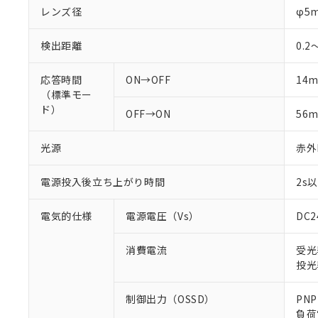
レンズ径
φ5
検出距離
0.2
応答時間
ON→OFF
14m
（標準モー
ド）
OFF→ON
56m
光源
赤外L
電源投入後立ち上がり時間
2s
電気的仕様
電源電圧（Vs）
DC
消費電流
受光
投光
制御出力（OSSD）
PN
負荷