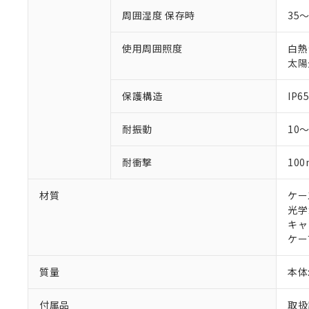
周囲湿度 保存時
35
使用周囲照度
白熱
太陽光
保護構造
IP65
耐振動
10
耐衝撃
100
材質
ケー
光学
キャ
ケー
質量
本体:
付属品
取扱