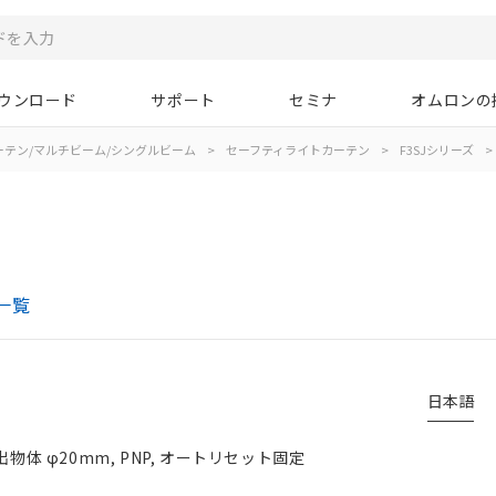
ウンロード
サポート
セミナ
オムロンの
ーテン/マルチビーム/シングルビーム
>
セーフティライトカーテン
>
F3SJシリーズ
>
一覧
日本語
物体 φ20mm, PNP, オートリセット固定