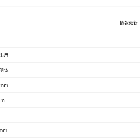
情報更新：2
出用
明体
0mm
mm
軸
5mm