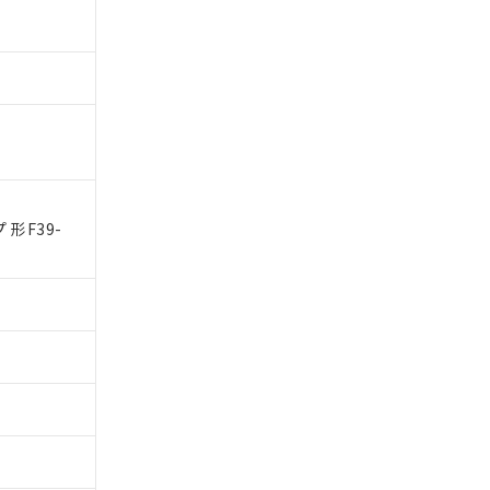
 1000ppm、
びにこれらの製造装
ン制御機器販売店・
三者に通知します。
さい。
合は、取り引きをい
ないようお願いしま
のオムロン制御
バーズにご登録され
及ぼさない年数を意
び当社の共同利用者
ることをご了承くだ
形F39-
範囲」に記載されて
のではありません。
荷製品に未対応品が
22年1月12日よ