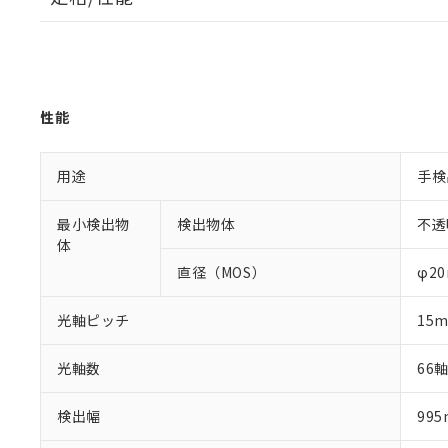
性能
用途
手検
最小検出物
検出物体
不透
体
直径（MOS）
φ2
光軸ピッチ
15
光軸数
66
検出幅
99