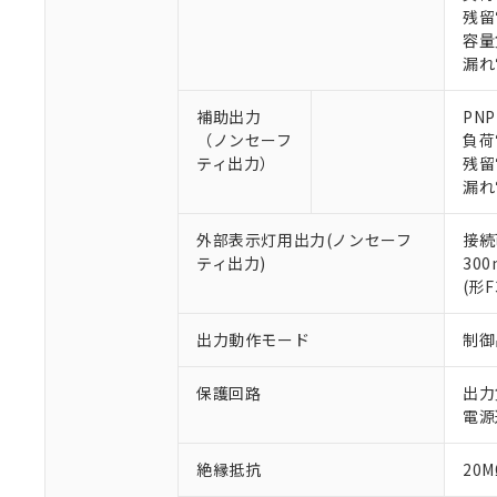
残留
容量負
漏れ
補助出力
PN
（ノンセーフ
負荷
※1 対応状況
ティ出力）
残留
漏れ
対応済み：EU
対応予定：EU R
外部表示灯用出力(ノンセーフ
接続
対応予定なし：EU
ティ出力)
30
調査・確認中：EU
ご利用条件
(形
非該当品：ライセ
※1 中国RoHS
仕入先様の事情に
出力動作モード
制御
があります。
以下の条件をお読
「○」：最大均質
「×」：最大均質
保護回路
出力
本サービスは
当社は、これ
*EU RoHS指令（10物
「－」：未確認で
鉛(Pb) 1000ppm以下、
電源
くものです。
う）を輸出ま
記
説明
六価クロム(Cr(Ⅵ)) 1
当社制御機器
などの必要な
フタル酸ビス(2-エチルヘ
号
*中国RoHS10物質の基準値 
ル（DBP） 1000ppm
在庫状況およ
当社は規制貨
絶縁抵抗
20M
Pb(鉛) :1000ppm、 Hg
但し、RoHS指令で産
のであり、閲
ます。
Cr(Ⅵ)(六価クロム) : 
フタル酸エステル類の４