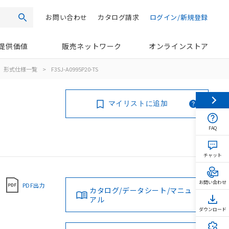
お問い合わせ
カタログ請求
ログイン/新規登録
検索
提供価値
販売ネットワーク
オンラインストア
形式仕様一覧
>
F3SJ-A0995P20-TS
マイリストに追加
FAQ
チャット
お問い合わせ
PDF出力
カタログ/データシート/マニュ
アル
ダウンロード