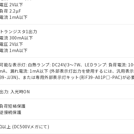
電圧 2V以下
荷 2.2µF
電流 1mA以下
Pトランジスタ1出力
電流 300mA以下
電圧 2V以下
電流 1mA以下
 RoHS指令（10物質）の非含有に対応した製品が提供可能な商品です
oHS指令（10物質）の非含有に対応した製品に切り替える予定のある
可能な表示灯: 白熱ランプ: DC24V/3～7W、LEDランプ: 負荷電流: 1
 RoHS指令（10物質）の非含有に非対応の商品で、対応品を出す予
0mA、漏れ電流: 1mA以下 (外部表示灯出力を使用するには、汎用表
 RoHS指令（10物質）の非含有の対応状況を調査中または確認中の
F39-JJ3N)、または専用外部表示灯キット(形F39-A01P□-PAC)が必要
ンス料など無形物で、有害物質有無と関係のない商品です。
○×表
より、非含有部品としていたものが、含有品と判明した場合などやむ
出力: 入光時ON
みいただき、同意のうえご利用ください。
材料含有率が中国RoHSの基準値以下であることを示します。
材料含有率が中国RoHSの基準値を超えていることを示します。
負荷短絡保護
、当社制御機器事業取扱商品の当社在庫状況および標準価格(税抜)
ら貴社製品のうち、外国為替および外国貿易法に定める商品（以下｢
質）：
す。当社販売部門へお問い合わせください。
 水銀(Hg) 1000ppm以下、 カドミウム(Cd) 100ppm以下、
逆接続保護
たは国外への提供する場合は、日本国政府の輸出許可(または役務取
000ppm以下、ポリ臭化ビフェニル類(PBB) 1000ppm以下、ポリ臭化ジフェニルエーテル類(P
事業取扱商品の中には、本サービスの対象外となる商品もあること
手続きをとります。
キシル) (DEHP)(別名：DOP) 1000ppm以下、フタル酸ブチルベンジル（BBP） 100
(GB/T26572)：
以下、フタル酸ジイソブチル (DIBP) 1000ppm以下
び標準価格照会結果は、記載している更新日時点での社内データに
物を破棄する場合は、完全に破砕するなど、違法に輸出されないよ
Ω以上 (DC500Vメガにて)
(水銀) : 1000ppm、 Cd(カドミウム) : 100ppm、
業用監視および制御機器に対する適用除外項目は除く。
覧された時点での実際の在庫および標準価格とは異なる場合がある
1000ppm、 PBBs(ポリ臭化ビフェニル類) : 1000ppm、 PBDEs(ポリ臭化ジフェニルエーテル類
物質については閾値を超える意図的な使用がないことを確認しています。