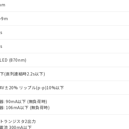
mm
～9m
s
s
ED (870nm)
以下(直列連結時2.2s以下)
24V±20% リップル(p-p)10%以下
器: 90mA以下 (無負荷時)
器: 106mA以下 (無負荷時)
Pトランジスタ2出力
電流 300mA以下