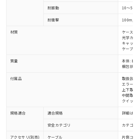
い合わせください。
お客様が当ウェブサイト上で当社にご
耐振動
10～55H
※3 非含有証明書ダウンロード
登録された部品リストについて、当社
および当社の共同利用者が、当社の製
2
耐衝撃
100m/s
下記の非含有証明書をダウンロードするこ
品・サービスに関するお客様との取
とができます。
合意する
キャンセル
引・商談に必要な範囲で利用すること
材質
ケース:
をご了承ください。
光学カバー
EU RoHS指令（10物質）の非含有証明書
キャップ:
※当社の共同利用者とは、
"個人情報
51物質の非含有証明書（当社基準）
ケーブル:
の共同利用に関して"
の「1.共同利
※本証明書は発行日時点で非含有を証明す
用者の範囲」に記載されている法人を
るもので、過去に遡って非含有を証明する
質量
本体: 約1.
指します。
梱包状態: 
ものではありません。
また、RoHS指令のフタル酸エステル類４
付属品
取扱説明
物質の対応では、対応完了までの期間は出
エラーモ
荷製品に未対応品が混在することから備考
上下取付金具
欄に対応日を記載しておりました。
中間取付
既に当社にて対応品への在庫切替を完了
クイックイ
していることから、特段のことがない限
り、2022年1月12日より割愛しておりま
規格適合
適合規格
詳細はカ
す。
安全カテゴリ
カテゴリ 
アクセサリ(別売)
ケーブル
片側コネクタ