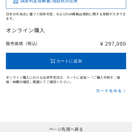
該非判定見解書/項目別対比表
X
O
O
O
日本の外為法に基づく該非判定、およびEAR再輸出規制に関する見解が入手でき
ます。
"対応済み"や非含有の記載がされた商品であっても、流通
在庫等で未対応品が混在する可能性があります。
オンライン購入
非含有品が必要な際は、弊社営業部門もしくは販売店へお
問い合わせください。
¥ 297,000
販売価格（税込）
この製品のRoHS/REACH対応状況ページへ
カートに追加
オンライン購入における出荷予定日は、カートに追加～「ご購入手続き：価
格・納期の確認」画面にてご確認ください。
カートをみる
ページ先頭へ戻る