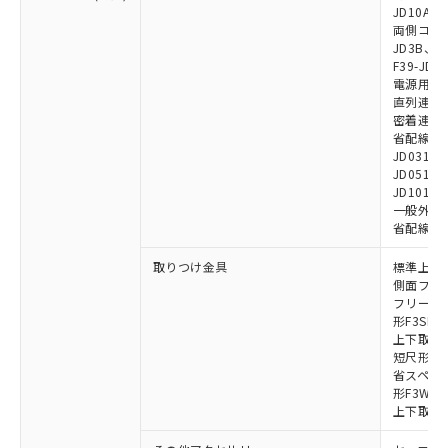
JD10A、F
両側コネクタ
JD3B、F3
F39-JD2
電源用ケーブ
直列連結ケー
密着連結専用
省配線用ケー
JD0310B
JD0510B
JD1010B
一般外部表
省配線コネク
取りつけ金具
標準上下取
側面フラッ
フリーロケ
形F3SN
上下取付金具
短尺形F3S
省スペース取
形F3W-C
上下取付金具