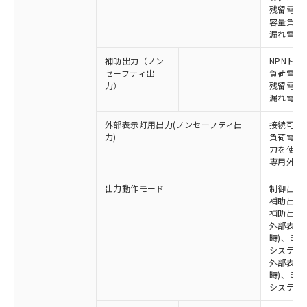
残留電圧 
容量負荷 2
漏れ電流 
補助出力（ノン
NPNトラ
セーフティ出
負荷電流 
力）
残留電圧 
漏れ電流 
外部表示灯用出力(ノンセーフティ出
接続可能な
力)
負荷電流:
力を使用す
専用外部表
出力動作モード
制御出力:
補助出力1
補助出力2
外部表示
時)、ミ
システム
外部表示灯
時)、ミ
システム