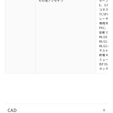
その他アクセサリ
セーフティリ
E、G7S-3
コネクタ中
TC5P01、
レーザポイン
専用外部表示
PAC、F39
反射ミラー:
MLG0711
MLG1219
MLG1830
テストロッド
終端キャップ
ミューティ
形F3SJ用
セッティン
CAD