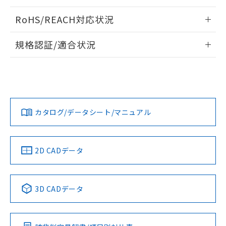
ログイン/会員登録いただくと、CADデータをダウンロー
RoHS/REACH対応状況
ドすることができます。
情報更新：2026/7/29
規格認証/適合状況
ログイン/会員登録
EU RoHS
注意事項・凡例
UL認証
CSA認証
CEマーキング
Yes
Yes
Yes
対応状況
対応予定月
※1
※2
ダウンロードデータをご利用いただく前に、以下を必ずお読
みください。
カタログ/データシート/マニュアル
対応済み
ソフトウェアの使用条件
LR型式承認
DNV型式承認
BV型式承認
KR型式承
（イギリス
（ノルウェー
（フランス
（韓国
船舶規格）
船舶規格）
船舶規格）
船舶規格
中国 RoHS
注意事項・凡例
2D CADデータ
No
No
No
No
中国 RoHS表
※1 ※2
3D CADデータ
この製品の規格認証/適合状況ページへ
Pb
Hg
Cd
Cr(VI)
その他の認証はこちらのページからご検索ください