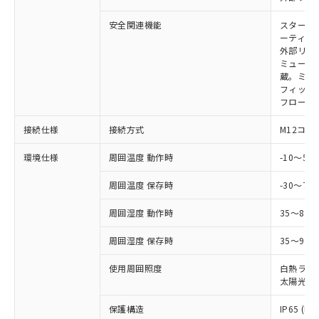
本サービスの対象外となる商品もある
基準値を超えていることを示します。
いたものが、含有品と判明した場合などや
当社は、これら貴社製品のうち、外国
ことをご了承ください。
「－」：未確認です。当社販売部門へお問
むを得ず変更することがあります。
安全関連機能
スタート
為替および外国貿易法に定める商品
在庫状況および標準価格照会結果は、
い合わせください。
ーティン
（以下｢規制貨物等」という）を輸出
記載している更新日時点での社内デー
外部リレ
*EU RoHS指令（10物質）：
または国外への提供する場合は、日本
記
タに基づき作成されるものであり、閲
説明
ミューテ
鉛(Pb) 1000ppm以下、 水銀(Hg) 1000ppm以下、 カド
*中国RoHS10物質の基準値 (GB/T26572)：
国政府の輸出許可(または役務取引許
号
覧された時点での実際の在庫および標
ミウム(Cd) 100ppm以下、
蔵。ミュー
Pb(鉛) :1000ppm、 Hg(水銀) : 1000ppm、 Cd(カドミウ
可)を取得するなどの必要な手続きを
六価クロム(Cr(Ⅵ)) 1000ppm以下、ポリ臭化ビフェニル
ム) : 100ppm、
フィック
準価格とは異なる場合があることをご
類(PBB) 1000ppm以下、ポリ臭化ジフェニルエーテル類
Cr(Ⅵ)(六価クロム) : 1000ppm、 PBBs(ポリ臭化ビフェ
とります。
フローテ
了承ください。
(PBDE) 1000ppm以下、フタル酸ビス(2-エチルヘキシ
○
一定数以上の在庫あり
ニル類) : 1000ppm、 PBDEs(ポリ臭化ジフェニルエーテ
当社は規制貨物を破棄する場合は、完
ル) (DEHP)(別名：DOP) 1000ppm以下、フタル酸ブチ
正式な納期状況および標準価格はお客
ル類) : 1000ppm、
ルベンジル（BBP） 1000ppm以下、フタル酸ジブチル
接続仕様
接続方式
M12コネ
全に破砕するなど、違法に輸出されな
DBP(フタル酸ジブチル) : 1000ppm、 DIBP(フタル酸ジ
様のお取引先、またはお客様担当のオ
（DBP） 1000ppm以下、フタル酸ジイソブチル
イソブチル) : 1000ppm、 BBP(フタル酸ブチルベンジ
△
一定数には満たないが在庫あり
いよう必要な手段を講じます。
ムロン制御機器販売店・当社販売員に
(DIBP) 1000ppm以下
ル) : 1000ppm、
環境仕様
周囲温度 動作時
-10～5
当社は貴社製品を、核兵器、ミサイ
但し、RoHS指令で産業用監視および制御機器に対する
DEHP(フタル酸ビス(2-エチルヘキシル)) : 1000ppm
ご相談ください。
適用除外項目は除く。
ル、化学兵器、生物兵器またはその他
－
在庫なし(最新の在庫状況につ
オムロン制御機器販売店や当社販売拠
フタル酸エステル類の４物質については閾値を超える意
周囲温度 保存時
-30～70
武器並びにこれらの製造装置等に一切
いては、お客様のお取引先、ま
図的な使用がないことを確認しています。
点は「
販売ネットワーク
」をご確認
※2 環境保護使用期限
使用いたしません。
たはお客様担当のオムロン制御
ください。
周囲湿度 動作時
35～85
当社は、貴社製品を第三者に販売する
機器販売店・当社販売員にご確
在庫状況および標準価格結果を当社の
※2 対応予定月
「ｅ」：有害物質（10物質）のすべてが基
場合は、上記1、2および3の内容を当
認ください)
事前の承諾なく第三者に漏洩または開
周囲湿度 保存時
35～95%
準値以下であることを示します。
該第三者に通知します。また当社は、
示しないようお願いします。
部品在庫の切り替え状況などにより、予定
「10」：通常の使用状況下において有害物
販売先および販売に係わる関係者が違
使用周囲照度
白熱ランプ:
マイパーツ機能（部品リスト作成サー
空
受注生産機種、また在庫状況の
月が前後することがあります。
質が外部に漏えいし、環境に深刻な影響を
法に輸出するおそれがある場合は、取
太陽光: 1
ビス）をご利用いただくには、I-Web
白
情報を公開していない機種
及ぼさない年数を意味します。
り引きをいたしません。
メンバーズにご登録されている必要が
「－」：未確認です。当社販売部門へお問
保護構造
IP65 (IE
あります。