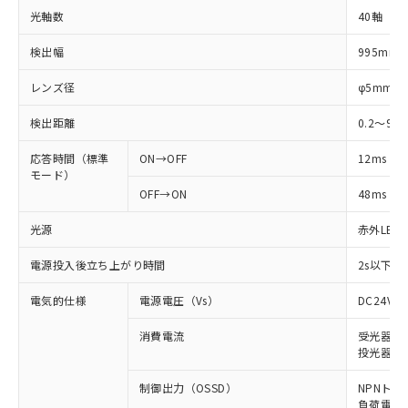
光軸数
40軸
検出幅
995mm
レンズ径
φ5mm
検出距離
0.2～9m
応答時間（標準
ON→OFF
12ms
モード）
OFF→ON
48ms
光源
赤外LED (
電源投入後立ち上がり時間
2s以下(
電気的仕様
電源電圧（Vs）
DC24V±
消費電流
受光器: 6
投光器: 7
制御出力（OSSD）
NPNトラ
負荷電流 