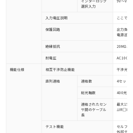
インターロック
9V～Vs
選択入力
入力電圧説明
ここでの
保護回路
出力負荷
※1 対応状況
電源逆接
対応済み：EU RoHS指令（10物質）の
絶縁抵抗
20MΩ以上
非含有に対応した製品が提供可能な商品で
す。
耐電圧
AC1000V
対応予定：EU RoHS指令（10物質）の非含
ご利用条件
有に対応した製品に切り替える予定のある
機能仕様
相互干渉防止機能
干渉光回
商品です。
対応予定なし：EU RoHS指令（10物質）の
直列連結
連結数
4セットま
以下の条件をお読みいただき、同意のうえ
非含有に非対応の商品で、対応品を出す予
ご利用ください。
総光軸数
400光軸
定はありません。
調査・確認中：EU RoHS指令（10物質）の
本サービスは、当社制御機器事業取扱
※1 中国RoHS○×表
連結されたセン
最大15m
非含有の対応状況を調査中または確認中の
商品の当社在庫状況および標準価格
サ間のケーブル
JJR□
商品です。
(税抜)を提供させていただくもので
長
「○」：最大均質材料含有率が中国RoHSの
非該当品：ライセンス料など無形物で、有
す。
基準値以下であることを示します。
害物質有無と関係のない商品です。
テスト機能
セルフテ
当社制御機器事業取扱商品の中には、
「×」：最大均質材料含有率が中国RoHSの
仕入先様の事情により、非含有部品として
外部テス