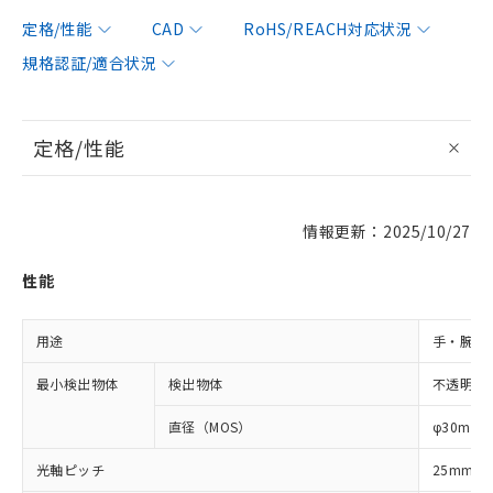
定格/性能
CAD
RoHS/REACH対応状況
規格認証/適合状況
定格/性能
情報更新：2025/10/27
性能
用途
手・腕検
最小検出物体
検出物体
不透明体
直径（MOS）
φ30mm
光軸ピッチ
25mm