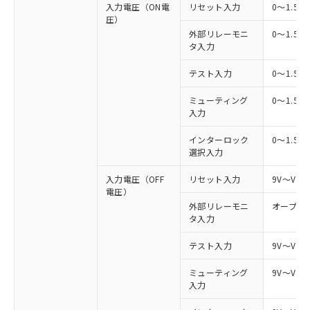
入力電圧（ON電
リセット入力
0～1.5V
圧）
外部リレーモニ
0～1.5V
タ入力
テスト入力
0～1.5V
ミューティング
0～1.5V
入力
インターロック
0～1.5V
選択入力
入力電圧（OFF
リセット入力
9V～Vs
電圧）
外部リレーモニ
オープン
タ入力
テスト入力
9V～Vs
ミューティング
9V～Vs
入力