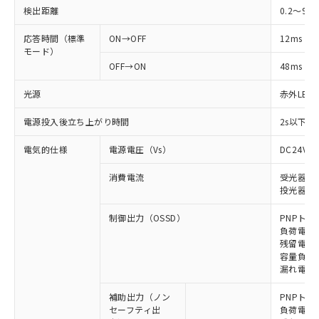
検出距離
0.2～9m
応答時間（標準
ON→OFF
12ms
モード）
OFF→ON
48ms
光源
赤外LED (
電源投入後立ち上がり時間
2s以下(
電気的仕様
電源電圧（Vs）
DC24V±
消費電流
受光器: 6
投光器: 7
制御出力（OSSD）
PNPトラ
負荷電流 
残留電圧 
容量負荷 2
漏れ電流 
補助出力（ノン
PNPトラ
セーフティ出
負荷電流 