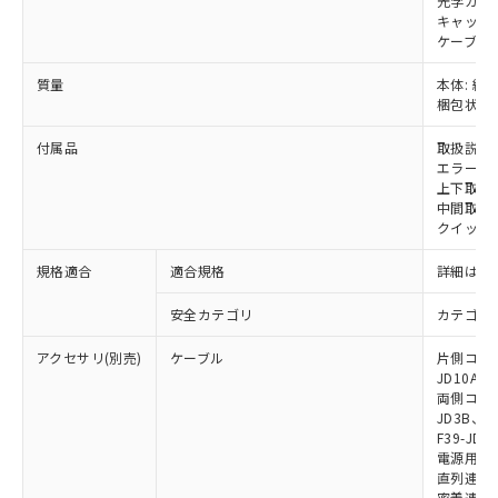
光学カバー
および当社の共同利用者が、当社の製
キャップ:
下記の非含有証明書をダウンロードするこ
品・サービスに関するお客様との取
ケーブル:
とができます。
合意する
キャンセル
引・商談に必要な範囲で利用すること
質量
本体: 約1.
をご了承ください。
EU RoHS指令（10物質）の非含有証明書
梱包状態: 
※当社の共同利用者とは、
"個人情報
51物質の非含有証明書（当社基準）
の共同利用に関して"
の「1.共同利
※本証明書は発行日時点で非含有を証明す
付属品
取扱説明
用者の範囲」に記載されている法人を
エラーモ
るもので、過去に遡って非含有を証明する
指します。
上下取付金具
ものではありません。
中間取付
また、RoHS指令のフタル酸エステル類４
クイックイ
物質の対応では、対応完了までの期間は出
荷製品に未対応品が混在することから備考
規格適合
適合規格
詳細はカ
欄に対応日を記載しておりました。
既に当社にて対応品への在庫切替を完了
安全カテゴリ
カテゴリ 
していることから、特段のことがない限
り、2022年1月12日より割愛しておりま
アクセサリ(別売)
ケーブル
片側コネクタ
JD10A、F
す。
両側コネクタ
JD3B、F3
F39-JD2
電源用ケーブ
直列連結ケー
密着連結専用