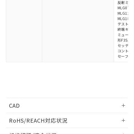
反射ミラー:
MLG0711
MLG1219
MLG1830
テストロッド
終端キャップ
ミューティ
形F3SJ用
セッティン
コントロー
セーフティ
CAD
ログイン/会員登録いただくと、CADデータをダウンロー
RoHS/REACH対応状況
ドすることができます。
情報更新：2026/7/29