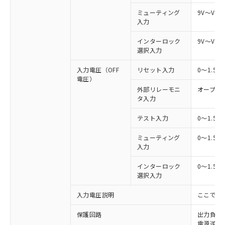
ミューティング
9V～Vs
入力
インターロック
9V～Vs
選択入力
入力電圧（OFF
リセット入力
0～1.5
電圧）
外部リレーモニ
オープン
タ入力
テスト入力
0～1.5
ミューティング
0～1.5
入力
インターロック
0～1.5
選択入力
入力電圧説明
ここでの
保護回路
出力負荷
電源逆接