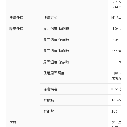
在庫状況および標準価格照会結果は、
フィック
い合わせください。
（以下｢規制貨物等」という）を輸出
記載している更新日時点での社内デー
フローテ
*EU RoHS指令（10物質）：
または国外への提供する場合は、日本
記
タに基づき作成されるものであり、閲
説明
鉛(Pb) 1000ppm以下、 水銀(Hg) 1000ppm以下、 カド
*中国RoHS10物質の基準値 (GB/T26572)：
国政府の輸出許可(または役務取引許
接続仕様
接続方式
M12コネ
号
覧された時点での実際の在庫および標
ミウム(Cd) 100ppm以下、
Pb(鉛) :1000ppm、 Hg(水銀) : 1000ppm、 Cd(カドミウ
可)を取得するなどの必要な手続きを
六価クロム(Cr(Ⅵ)) 1000ppm以下、ポリ臭化ビフェニル
ム) : 100ppm、
準価格とは異なる場合があることをご
類(PBB) 1000ppm以下、ポリ臭化ジフェニルエーテル類
Cr(Ⅵ)(六価クロム) : 1000ppm、 PBBs(ポリ臭化ビフェ
とります。
環境仕様
周囲温度 動作時
-10～5
了承ください。
(PBDE) 1000ppm以下、フタル酸ビス(2-エチルヘキシ
○
一定数以上の在庫あり
ニル類) : 1000ppm、 PBDEs(ポリ臭化ジフェニルエーテ
当社は規制貨物を破棄する場合は、完
ル) (DEHP)(別名：DOP) 1000ppm以下、フタル酸ブチ
正式な納期状況および標準価格はお客
ル類) : 1000ppm、
ルベンジル（BBP） 1000ppm以下、フタル酸ジブチル
周囲温度 保存時
-30～70
全に破砕するなど、違法に輸出されな
DBP(フタル酸ジブチル) : 1000ppm、 DIBP(フタル酸ジ
様のお取引先、またはお客様担当のオ
（DBP） 1000ppm以下、フタル酸ジイソブチル
イソブチル) : 1000ppm、 BBP(フタル酸ブチルベンジ
△
一定数には満たないが在庫あり
いよう必要な手段を講じます。
ムロン制御機器販売店・当社販売員に
(DIBP) 1000ppm以下
ル) : 1000ppm、
周囲湿度 動作時
35～85
当社は貴社製品を、核兵器、ミサイ
但し、RoHS指令で産業用監視および制御機器に対する
DEHP(フタル酸ビス(2-エチルヘキシル)) : 1000ppm
ご相談ください。
適用除外項目は除く。
ル、化学兵器、生物兵器またはその他
－
在庫なし(最新の在庫状況につ
オムロン制御機器販売店や当社販売拠
フタル酸エステル類の４物質については閾値を超える意
周囲湿度 保存時
35～95%
武器並びにこれらの製造装置等に一切
いては、お客様のお取引先、ま
図的な使用がないことを確認しています。
点は「
販売ネットワーク
」をご確認
※2 環境保護使用期限
使用いたしません。
たはお客様担当のオムロン制御
ください。
使用周囲照度
白熱ランプ:
当社は、貴社製品を第三者に販売する
機器販売店・当社販売員にご確
在庫状況および標準価格結果を当社の
太陽光: 1
※2 対応予定月
「ｅ」：有害物質（10物質）のすべてが基
場合は、上記1、2および3の内容を当
認ください)
事前の承諾なく第三者に漏洩または開
準値以下であることを示します。
該第三者に通知します。また当社は、
保護構造
IP65 (IE
示しないようお願いします。
部品在庫の切り替え状況などにより、予定
「10」：通常の使用状況下において有害物
販売先および販売に係わる関係者が違
マイパーツ機能（部品リスト作成サー
空
受注生産機種、また在庫状況の
月が前後することがあります。
質が外部に漏えいし、環境に深刻な影響を
法に輸出するおそれがある場合は、取
耐振動
10～55H
ビス）をご利用いただくには、I-Web
白
情報を公開していない機種
及ぼさない年数を意味します。
り引きをいたしません。
メンバーズにご登録されている必要が
「－」：未確認です。当社販売部門へお問
2
耐衝撃
100m/s
あります。
い合わせください。
お客様が当ウェブサイト上で当社にご
材質
ケース:
※3 非含有証明書ダウンロード
登録された部品リストについて、当社