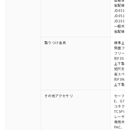
省配線用ケー
JD0310B
JD0510B
JD1010B
一般外部表
省配線コネク
取りつけ金具
標準上下取
側面フラッ
フリーロケ
形F3SN
上下取付金具
短尺形F3S
省スペース取
形F3W-C
上下取付金具
その他アクセサリ
セーフティリ
E、G7S-3
コネクタ中
TC5P01、
レーザポイン
専用外部表示
PAC、F39