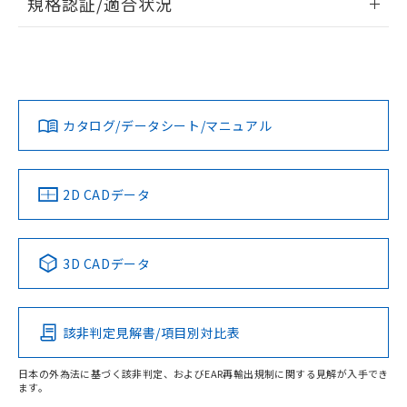
規格認証/適合状況
ログイン/会員登録
EU RoHS
注意事項・凡例
UL認証
CSA認証
CEマーキング
Yes
Yes
Yes
対応状況
対応予定月
※1
※2
ダウンロードデータをご利用いただく前に、以下を必ずお読
みください。
カタログ/データシート/マニュアル
対応済み
ソフトウェアの使用条件
LR型式承認
DNV型式承認
BV型式承認
KR型式承
（イギリス
（ノルウェー
（フランス
（韓国
船舶規格）
船舶規格）
船舶規格）
船舶規格
中国 RoHS
注意事項・凡例
2D CADデータ
No
No
No
No
中国 RoHS表
※1 ※2
3D CADデータ
この製品の規格認証/適合状況ページへ
Pb
Hg
Cd
Cr(VI)
その他の認証はこちらのページからご検索ください
該非判定見解書/項目別対比表
X
O
O
O
日本の外為法に基づく該非判定、およびEAR再輸出規制に関する見解が入手でき
ます。
"対応済み"や非含有の記載がされた商品であっても、流通