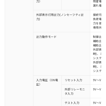
力）
残留電圧 
漏れ電流 
外部表示灯用出力(ノンセーフティ出
接続可能な
力)
負荷電流:
力を使用す
専用外部表
出力動作モード
制御出力:
補助出力1
補助出力2
外部表示
時)、ミ
システム
外部表示灯
時)、ミ
システム
入力電圧（ON電
リセット入力
9V～Vs
圧）
外部リレーモニ
9V～Vs
タ入力
テスト入力
9V～Vs