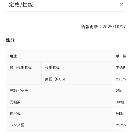
定格/性能
情報更新：2025/10/27
性能
用途
手・腕検
最小検出物体
検出物体
不透明体
直径（MOS）
φ30mm
光軸ピッチ
25mm
光軸数
38軸
検出幅
945mm
レンズ径
φ5mm