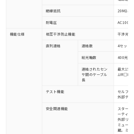
絶縁抵抗
20MΩ以上
※1 対応状況
耐電圧
AC1000V
対応済み：EU RoHS指令（10物質）の
機能仕様
相互干渉防止機能
干渉光回
非含有に対応した製品が提供可能な商品で
す。
直列連結
連結数
4セットま
対応予定：EU RoHS指令（10物質）の非含
ご利用条件
有に対応した製品に切り替える予定のある
総光軸数
400光軸
商品です。
対応予定なし：EU RoHS指令（10物質）の
連結されたセン
最大15m
以下の条件をお読みいただき、同意のうえ
サ間のケーブル
JJR□
非含有に非対応の商品で、対応品を出す予
ご利用ください。
長
定はありません。
調査・確認中：EU RoHS指令（10物質）の
本サービスは、当社制御機器事業取扱
テスト機能
セルフテ
※1 中国RoHS○×表
非含有の対応状況を調査中または確認中の
商品の当社在庫状況および標準価格
外部テス
商品です。
(税抜)を提供させていただくもので
「○」：最大均質材料含有率が中国RoHSの
非該当品：ライセンス料など無形物で、有
安全関連機能
スタート
す。
基準値以下であることを示します。
害物質有無と関係のない商品です。
ーティン
当社制御機器事業取扱商品の中には、
「×」：最大均質材料含有率が中国RoHSの
仕入先様の事情により、非含有部品として
外部リレ
本サービスの対象外となる商品もある
基準値を超えていることを示します。
ミューテ
いたものが、含有品と判明した場合などや
当社は、これら貴社製品のうち、外国
ことをご了承ください。
蔵。ミュー
「－」：未確認です。当社販売部門へお問
むを得ず変更することがあります。
為替および外国貿易法に定める商品