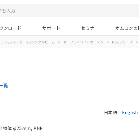
ウンロード
サポート
セミナ
オムロンの
ーテン/マルチビーム/シングルビーム
>
セーフティライトカーテン
>
F3SJシリーズ
>
一覧
日本語
English
物体 φ25mm, PNP