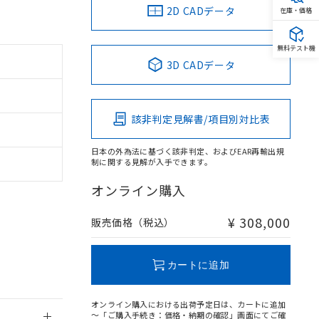
2D CADデータ
在庫・価格
無料テスト機
3D CADデータ
。
商品です。
定はありません。
該非判定見解書/項目別対比表
商品です。
日本の外為法に基づく該非判定、およびEAR再輸出規
を得ず変更すること
制に関する見解が入手できます。
オンライン購入
を提供させていただ
規制貨物等」とい
引許可)を取得する
¥ 308,000
販売価格（税込）
BDE) 1000ppm以下、
をご了承ください。
0ppm以下、フタル酸ジブチ
基づき作成されるも
う必要な手段を講じ
ことをご了承くださ
) : 1000ppm、
カートに追加
 1000ppm、
びにこれらの製造装
ン制御機器販売店・
オンライン購入における出荷予定日は、カートに追加
三者に通知します。
～「ご購入手続き：価格・納期の確認」画面にてご確