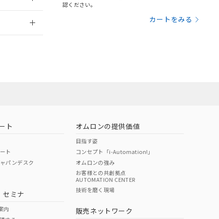
さい。
合は、取り引きをい
認ください。
ないようお願いしま
のオムロン制御
2026/7/29
カートをみる
バーズにご登録され
及ぼさない年数を意
び当社の共同利用者
ることをご了承くだ
状況ページへ
範囲」に記載されて
のではありません。
荷製品に未対応品が
ート
オムロンの提供価値
目指す姿
22年1月12日よ
ポート
コンセプト「i-Automation!」
ジャパンデスク
オムロンの強み
お客様との共創拠点
AUTOMATION CENTER
技術を磨く現場
・セミナ
状況ページへ
検索ください
案内
販売ネットワーク