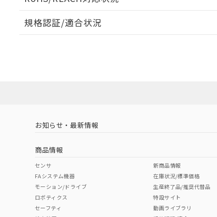
オムロン制御
また当社は、
※2 環境保護使
在庫状況およ
部品在庫の切り替
たしません。
－
在庫なし
規格認証/適合状況
す。
「ｅ」：有害物質
機器販売
マイパーツ機
「10」：通常の
F3SJ-A0940P25のRoHS対応状況については、営業部門
ている必要が
味します。
UL認証
CSA認証
CEマーキング
空
受注生産
お客様が当ウ
※3 非含有証明
「－」：未確認で
白
が、当社の製
Yes
Yes
Yes
さい。
下記の非含有証明
※当社の共同
いる法人を指
EU RoHS指令（
51物質の非含有証
LR型式承認
DNV型式承認
BV型式承認
KR
※本証明書は発行
（イギリス
（ノルウェー
（フランス
（
また、RoHS指
お知らせ・最新情報
船舶規格）
船舶規格）
船舶規格）
船
混在することから
既に当社にて対応
商品情報
り割愛しておりま
No
No
No
No
センサ
新商品情報
FAシステム機器
在庫状況/標準価格
モーション/ドライブ
生産終了品/推奨代替品
ロボティクス
特設サイト
セーフティ
動画ライブラリ