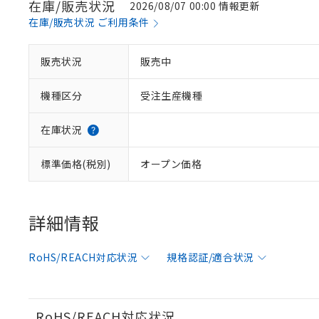
在庫/販売状況
2026/08/07 00:00 情報更新
在庫/販売状況 ご利用条件
※1 対応状況
販売状況
販売中
対応済み：EU
機種区分
受注生産機種
対応予定：EU R
対応予定なし：EU
調査・確認中：EU
ご利用条件
在庫状況
非該当品：ライセ
※1 中国RoHS
仕入先様の事情に
標準価格(税別)
オープン価格
があります。
以下の条件をお読
「○」：最大均質
「×」：最大均質
本サービスは
当社は、これ
*EU RoHS指令（10物
「－」：未確認で
鉛(Pb) 1000ppm以下、
くものです。
う）を輸出ま
詳細情報
記
説明
六価クロム(Cr(Ⅵ)) 1
当社制御機器
などの必要な
フタル酸ビス(2-エチルヘ
号
*中国RoHS10物質の基準値 
ル（DBP） 1000ppm
在庫状況およ
当社は規制貨
Pb(鉛) :1000ppm、 Hg
但し、RoHS指令で産
RoHS/REACH対応状況
規格認証/適合状況
のであり、閲
ます。
Cr(Ⅵ)(六価クロム) : 
フタル酸エステル類の４
○
一定数以
DBP(フタル酸ジブチル) :
い。
当社は貴社製
DEHP(フタル酸ビス(2-エ
正式な納期状
置等に一切使
当社販売員に
※2 対応予定月
△
一定数に
当社は、貴社
RoHS/REACH対応状況