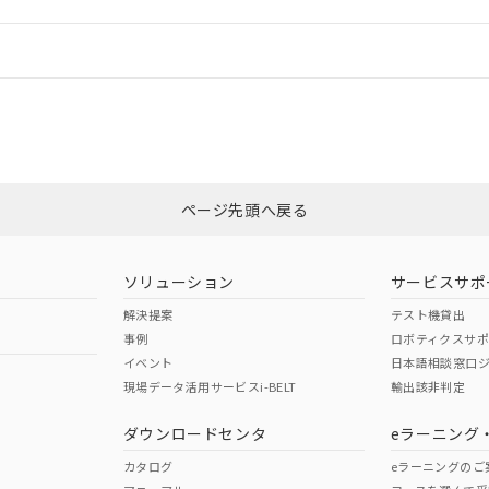
機器販売店や当社販売拠点は「
販売ネットワーク
」をご確認くだ
販売先および販売に係わる関係者が違法に輸出するおそれがある場
用期限
び標準価格結果を当社の事前の承諾なく第三者に漏洩または開示し
え状況などにより、予定月が前後することがあります。
(最新の在庫状況については、お客様のお取引先、またはお客様担当
情報更新：
（10物質）のすべてが基準値以下であることを示します。
店・当社販売員にご確認ください)
能（部品リスト作成サービス）をご利用いただくには、I-Webメン
使用状況下において有害物質が外部に漏えいし、環境に深刻な影響を
もしくは販売店にお問い合わせください。
あります。
CCC認証
電波法
機種、また在庫状況の情報を公開していない機種
ェブサイト上で当社にご登録された部品リストについて、当社およ
書ダウンロード
す。当社販売部門へお問い合わせください。
品・サービスに関するお客様との取引・商談に必要な範囲で利用す
合意する
キャンセル
この製品のRoHS/REACH対応
N/A
N/A
書をダウンロードすることができます。
利用者とは、
"個人情報の共同利用に関して"
の「1.共同利用者の
します。
ページ先頭へ戻る
10物質）の非含有証明書
明書（当社基準）
型式承認
NK型式承認
ABS型式承認
日時点で非含有を証明するもので、過去に遡って非含有を証明するも
韓国
（日本
（アメリカ
令のフタル酸エステル類４物質の対応では、対応完了までの期間は出
ソリューション
サービスサポ
舶規格）
船舶規格）
船舶規格）
備考欄に対応日を記載しておりました。
解決提案
テスト機貸出
品への在庫切替を完了していることから、特段のことがない限り、20
事例
ロボティクスサ
す。
No
No
イベント
日本語相談窓口
現場データ活用サービスi-BELT
輸出該非判定
ダウンロードセンタ
eラーニング
この製品の規格認証/適合
その他の認証はこちらのページからご
カタログ
eラーニングのご