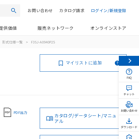
お問い合わせ
カタログ請求
ログイン/新規登録
検索
提供価値
販売ネットワーク
オンラインストア
形式仕様一覧
>
F3SJ-A0940P25
マイリストに追加
FAQ
チャット
お問い合わせ
PDF出力
カタログ/データシート/マニュ
アル
ダウンロード