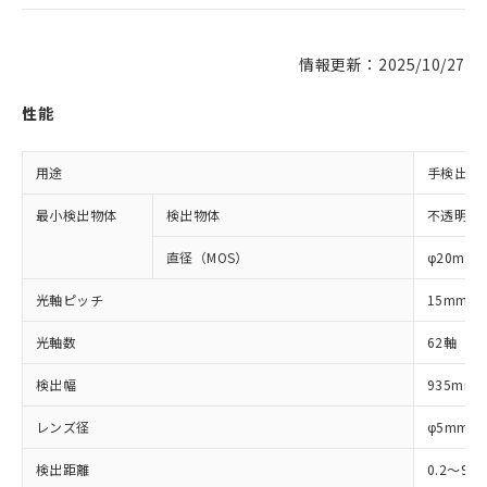
情報更新：2025/10/27
性能
用途
手検出用
最小検出物体
検出物体
不透明体
直径（MOS）
φ20mm
光軸ピッチ
15mm
光軸数
62軸
検出幅
935mm
レンズ径
φ5mm
検出距離
0.2～9m