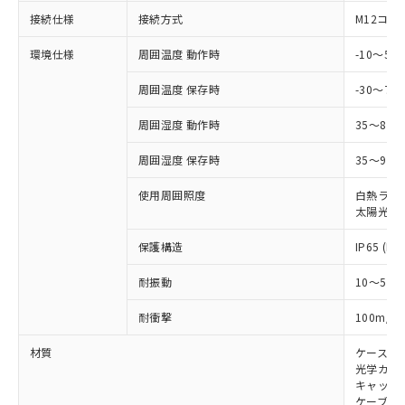
対応予定なし：EU RoHS指令（10物質）の
以下の条件をお読みいただき、同意のうえ
接続仕様
接続方式
M12コネ
非含有に非対応の商品で、対応品を出す予
ご利用ください。
定はありません。
環境仕様
周囲温度 動作時
-10～5
調査・確認中：EU RoHS指令（10物質）の
本サービスは、当社制御機器事業取扱
※1 中国RoHS○×表
非含有の対応状況を調査中または確認中の
商品の当社在庫状況および標準価格
周囲温度 保存時
-30～70
商品です。
(税抜)を提供させていただくもので
「○」：最大均質材料含有率が中国RoHSの
非該当品：ライセンス料など無形物で、有
す。
周囲湿度 動作時
35～85
基準値以下であることを示します。
害物質有無と関係のない商品です。
当社制御機器事業取扱商品の中には、
「×」：最大均質材料含有率が中国RoHSの
仕入先様の事情により、非含有部品として
周囲湿度 保存時
35～95%
本サービスの対象外となる商品もある
基準値を超えていることを示します。
いたものが、含有品と判明した場合などや
当社は、これら貴社製品のうち、外国
ことをご了承ください。
「－」：未確認です。当社販売部門へお問
むを得ず変更することがあります。
為替および外国貿易法に定める商品
使用周囲照度
白熱ランプ:
在庫状況および標準価格照会結果は、
い合わせください。
太陽光: 1
（以下｢規制貨物等」という）を輸出
記載している更新日時点での社内デー
*EU RoHS指令（10物質）：
または国外への提供する場合は、日本
記
タに基づき作成されるものであり、閲
説明
鉛(Pb) 1000ppm以下、 水銀(Hg) 1000ppm以下、 カド
保護構造
IP65 (IE
*中国RoHS10物質の基準値 (GB/T26572)：
国政府の輸出許可(または役務取引許
号
覧された時点での実際の在庫および標
ミウム(Cd) 100ppm以下、
Pb(鉛) :1000ppm、 Hg(水銀) : 1000ppm、 Cd(カドミウ
可)を取得するなどの必要な手続きを
六価クロム(Cr(Ⅵ)) 1000ppm以下、ポリ臭化ビフェニル
ム) : 100ppm、
準価格とは異なる場合があることをご
耐振動
10～55H
類(PBB) 1000ppm以下、ポリ臭化ジフェニルエーテル類
Cr(Ⅵ)(六価クロム) : 1000ppm、 PBBs(ポリ臭化ビフェ
とります。
了承ください。
(PBDE) 1000ppm以下、フタル酸ビス(2-エチルヘキシ
○
一定数以上の在庫あり
ニル類) : 1000ppm、 PBDEs(ポリ臭化ジフェニルエーテ
当社は規制貨物を破棄する場合は、完
ル) (DEHP)(別名：DOP) 1000ppm以下、フタル酸ブチ
正式な納期状況および標準価格はお客
ル類) : 1000ppm、
2
耐衝撃
100m/s
ルベンジル（BBP） 1000ppm以下、フタル酸ジブチル
全に破砕するなど、違法に輸出されな
DBP(フタル酸ジブチル) : 1000ppm、 DIBP(フタル酸ジ
様のお取引先、またはお客様担当のオ
（DBP） 1000ppm以下、フタル酸ジイソブチル
イソブチル) : 1000ppm、 BBP(フタル酸ブチルベンジ
△
一定数には満たないが在庫あり
いよう必要な手段を講じます。
ムロン制御機器販売店・当社販売員に
材質
ケース:
(DIBP) 1000ppm以下
ル) : 1000ppm、
当社は貴社製品を、核兵器、ミサイ
但し、RoHS指令で産業用監視および制御機器に対する
光学カバー
DEHP(フタル酸ビス(2-エチルヘキシル)) : 1000ppm
ご相談ください。
適用除外項目は除く。
ル、化学兵器、生物兵器またはその他
キャップ:
－
在庫なし(最新の在庫状況につ
オムロン制御機器販売店や当社販売拠
フタル酸エステル類の４物質については閾値を超える意
ケーブル:
武器並びにこれらの製造装置等に一切