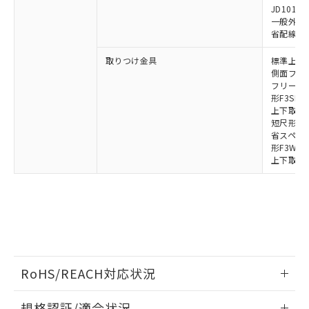
荷製品に未対応品が混在することから備考
JD1010B
一般外部表
欄に対応日を記載しておりました。
省配線コネク
既に当社にて対応品への在庫切替を完了
していることから、特段のことがない限
取りつけ金具
標準上下取
り、2022年1月12日より割愛しておりま
側面フラッ
す。
フリーロケ
形F3SN
上下取付金具
短尺形F3S
省スペース取
形F3W-C
上下取付金具
RoHS/REACH対応状況
情報更新：2026/7/29
規格認証/適合状況