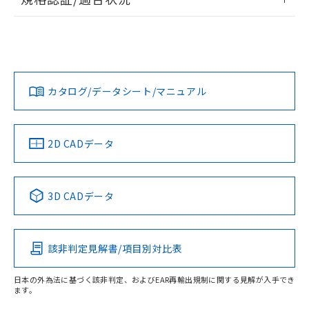
EU RoHS
注意事項・凡例
UL認証
CSA認証
CEマーキング
Yes
Yes
Yes
対応状況
対応予定月
※1
※2
カタログ/データシート/マニュアル
対応済み
LR型式承認
DNV型式承認
BV型式承認
KR型式承
（イギリス
（ノルウェー
（フランス
（韓国
船舶規格）
船舶規格）
船舶規格）
船舶規格
中国 RoHS
注意事項・凡例
2D CADデータ
No
No
No
No
中国 RoHS表
※1 ※2
3D CADデータ
この製品の規格認証/適合状況ページへ
Pb
Hg
Cd
Cr(VI)
その他の認証はこちらのページからご検索ください
該非判定見解書/項目別対比表
X
O
O
O
日本の外為法に基づく該非判定、およびEAR再輸出規制に関する見解が入手でき
ます。
"対応済み"や非含有の記載がされた商品であっても、流通