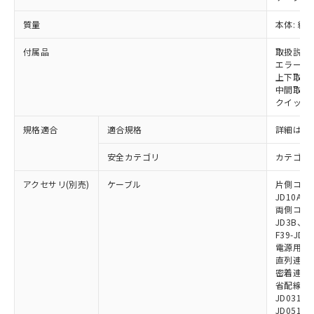
いては、お客様のお取引先、ま
図的な使用がないことを確認しています。
点は「
販売ネットワーク
」をご確認
※2 環境保護使用期限
使用いたしません。
たはお客様担当のオムロン制御
ください。
質量
本体: 約1.
当社は、貴社製品を第三者に販売する
機器販売店・当社販売員にご確
在庫状況および標準価格結果を当社の
※2 対応予定月
「ｅ」：有害物質（10物質）のすべてが基
場合は、上記1、2および3の内容を当
認ください)
事前の承諾なく第三者に漏洩または開
付属品
取扱説明
準値以下であることを示します。
該第三者に通知します。また当社は、
示しないようお願いします。
エラーモ
部品在庫の切り替え状況などにより、予定
「10」：通常の使用状況下において有害物
販売先および販売に係わる関係者が違
マイパーツ機能（部品リスト作成サー
上下取付金具
空
受注生産機種、また在庫状況の
月が前後することがあります。
質が外部に漏えいし、環境に深刻な影響を
法に輸出するおそれがある場合は、取
中間取付
ビス）をご利用いただくには、I-Web
白
情報を公開していない機種
及ぼさない年数を意味します。
り引きをいたしません。
クイックイ
メンバーズにご登録されている必要が
「－」：未確認です。当社販売部門へお問
あります。
い合わせください。
規格適合
適合規格
詳細はカ
お客様が当ウェブサイト上で当社にご
※3 非含有証明書ダウンロード
登録された部品リストについて、当社
安全カテゴリ
カテゴリ 
および当社の共同利用者が、当社の製
下記の非含有証明書をダウンロードするこ
品・サービスに関するお客様との取
アクセサリ(別売)
ケーブル
片側コネクタ
とができます。
合意する
キャンセル
引・商談に必要な範囲で利用すること
JD10A、F
をご了承ください。
両側コネクタ
EU RoHS指令（10物質）の非含有証明書
JD3B、F3
※当社の共同利用者とは、
"個人情報
51物質の非含有証明書（当社基準）
F39-JD2
の共同利用に関して"
の「1.共同利
電源用ケーブ
※本証明書は発行日時点で非含有を証明す
用者の範囲」に記載されている法人を
直列連結ケー
るもので、過去に遡って非含有を証明する
指します。
密着連結専用
ものではありません。
省配線用ケー
また、RoHS指令のフタル酸エステル類４
JD0310B
物質の対応では、対応完了までの期間は出
JD0510B