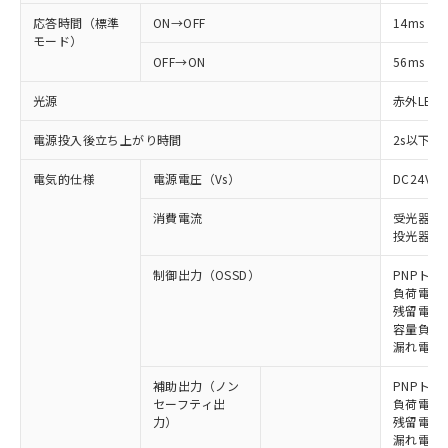
応答時間（標準
ON→OFF
14ms
モード）
OFF→ON
56ms
光源
赤外LED (
電源投入後立ち上がり時間
2s以下(
電気的仕様
電源電圧（Vs）
DC24V±
消費電流
受光器: 9
投光器: 1
制御出力（OSSD）
PNPトラ
負荷電流 
残留電圧 
容量負荷 2
漏れ電流 
補助出力（ノン
PNPトラ
セーフティ出
負荷電流 
力）
残留電圧 
漏れ電流 