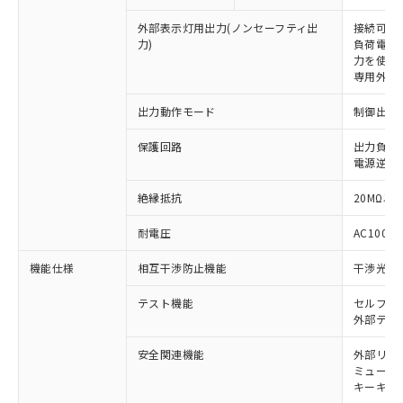
外部表示灯用出力(ノンセーフティ出
接続可能な
力)
負荷電流:
力を使用す
専用外部表
出力動作モード
制御出力:
保護回路
出力負荷
電源逆接
絶縁抵抗
20MΩ以上
耐電圧
AC1000V
※1 対応状況
機能仕様
相互干渉防止機能
干渉光回
対応済み：EU RoHS指令（10物質）の
テスト機能
セルフテ
非含有に対応した製品が提供可能な商品で
外部テス
す。
対応予定：EU RoHS指令（10物質）の非含
安全関連機能
外部リレ
ご利用条件
有に対応した製品に切り替える予定のある
ミューテ
商品です。
キーキャッ