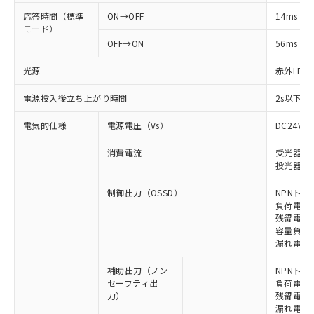
応答時間（標準
ON→OFF
14ms
モード）
OFF→ON
56ms
光源
赤外LED (
電源投入後立ち上がり時間
2s以下(
電気的仕様
電源電圧（Vs）
DC24V±
消費電流
受光器: 9
投光器: 1
制御出力（OSSD）
NPNトラ
負荷電流 
残留電圧 
容量負荷 2
漏れ電流 
補助出力（ノン
NPNトラ
セーフティ出
負荷電流 
力）
残留電圧 
漏れ電流 