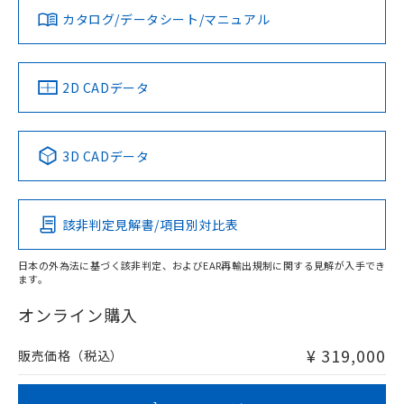
カタログ/データシート/マニュアル
対応済み
LR型式承認
DNV型式承認
BV型式承認
KR型式承
（イギリス
（ノルウェー
（フランス
（韓国
船舶規格）
船舶規格）
船舶規格）
船舶規格
中国 RoHS
注意事項・凡例
2D CADデータ
No
No
No
No
中国 RoHS表
※1 ※2
3D CADデータ
この製品の規格認証/適合状況ページへ
Pb
Hg
Cd
Cr(VI)
その他の認証はこちらのページからご検索ください
該非判定見解書/項目別対比表
X
O
O
O
日本の外為法に基づく該非判定、およびEAR再輸出規制に関する見解が入手でき
ます。
"対応済み"や非含有の記載がされた商品であっても、流通
在庫等で未対応品が混在する可能性があります。
オンライン購入
非含有品が必要な際は、弊社営業部門もしくは販売店へお
問い合わせください。
¥ 319,000
販売価格（税込）
この製品のRoHS/REACH対応状況ページへ