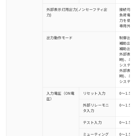
外部表示灯用出力(ノンセーフティ出
接続可能な
力)
負荷電流:
力を使用す
専用外部表
出力動作モード
制御出力:
補助出力1
補助出力2
外部表示
時)、ミ
システム
外部表示灯
時)、ミ
システム
入力電圧（ON電
リセット入力
0～1.5V
圧）
外部リレーモニ
0～1.5V
タ入力
テスト入力
0～1.5V
ミューティング
0～1.5V