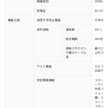
※1 対応状況
絶縁抵抗
20MΩ以上
対応済み：EU RoHS指令（10物質）の
耐電圧
AC1000V
非含有に対応した製品が提供可能な商品で
機能仕様
相互干渉防止機能
干渉光回
す。
対応予定：EU RoHS指令（10物質）の非含
ご利用条件
直列連結
連結数
4セットま
有に対応した製品に切り替える予定のある
商品です。
総光軸数
400光軸
対応予定なし：EU RoHS指令（10物質）の
以下の条件をお読みいただき、同意のうえ
非含有に非対応の商品で、対応品を出す予
連結されたセン
最大15m
ご利用ください。
定はありません。
サ間のケーブル
JJR□
調査・確認中：EU RoHS指令（10物質）の
長
本サービスは、当社制御機器事業取扱
※1 中国RoHS○×表
非含有の対応状況を調査中または確認中の
商品の当社在庫状況および標準価格
商品です。
テスト機能
セルフテ
(税抜)を提供させていただくもので
「○」：最大均質材料含有率が中国RoHSの
外部テス
非該当品：ライセンス料など無形物で、有
す。
基準値以下であることを示します。
害物質有無と関係のない商品です。
当社制御機器事業取扱商品の中には、
安全関連機能
スタート
「×」：最大均質材料含有率が中国RoHSの
仕入先様の事情により、非含有部品として
本サービスの対象外となる商品もある
ーティン
基準値を超えていることを示します。
いたものが、含有品と判明した場合などや
当社は、これら貴社製品のうち、外国
外部リレ
ことをご了承ください。
「－」：未確認です。当社販売部門へお問
むを得ず変更することがあります。
為替および外国貿易法に定める商品
ミューテ
在庫状況および標準価格照会結果は、
い合わせください。
蔵。ミュー
（以下｢規制貨物等」という）を輸出
記載している更新日時点での社内デー
フィック
*EU RoHS指令（10物質）：
または国外への提供する場合は、日本
記
タに基づき作成されるものであり、閲
説明
鉛(Pb) 1000ppm以下、 水銀(Hg) 1000ppm以下、 カド
フローテ
*中国RoHS10物質の基準値 (GB/T26572)：