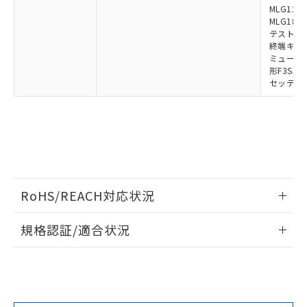
MLG1219
MLG1830
テストロッド
終端キャップ
ミューティ
形F3SJ用
セッティン
RoHS/REACH対応状況
情報更新：2026/7/29
規格認証/適合状況
EU RoHS
注意事項・凡例
UL認証
CSA認証
CEマーキング
Yes
Yes
Yes
対応状況
対応予定月
※1
※2