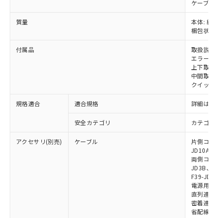
ケーブル:
をご了承ください。
EU RoHS指令（10物質）の非含有証明書
※当社の共同利用者とは、
"個人情報
質量
本体: 約1.
51物質の非含有証明書（当社基準）
の共同利用に関して"
の「1.共同利
梱包状態: 
※本証明書は発行日時点で非含有を証明す
用者の範囲」に記載されている法人を
るもので、過去に遡って非含有を証明する
付属品
取扱説明
指します。
ものではありません。
エラーモ
また、RoHS指令のフタル酸エステル類４
上下取付金具
中間取付
物質の対応では、対応完了までの期間は出
クイックイ
荷製品に未対応品が混在することから備考
欄に対応日を記載しておりました。
規格適合
適合規格
詳細はカ
既に当社にて対応品への在庫切替を完了
していることから、特段のことがない限
安全カテゴリ
カテゴリ 
り、2022年1月12日より割愛しておりま
す。
アクセサリ(別売)
ケーブル
片側コネクタ
JD10A、F
両側コネクタ
JD3B、F3
F39-JD2
電源用ケーブ
直列連結ケー
密着連結専用
省配線用ケー