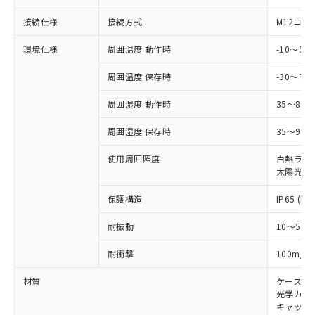
国政府の輸出許可(または役務取引許
号
覧された時点での実際の在庫および標
ミウム(Cd) 100ppm以下、
Pb(鉛) :1000ppm、 Hg(水銀) : 1000ppm、 Cd(カドミウ
可)を取得するなどの必要な手続きを
六価クロム(Cr(Ⅵ)) 1000ppm以下、ポリ臭化ビフェニル
ム) : 100ppm、
準価格とは異なる場合があることをご
接続仕様
接続方式
M12コネ
類(PBB) 1000ppm以下、ポリ臭化ジフェニルエーテル類
Cr(Ⅵ)(六価クロム) : 1000ppm、 PBBs(ポリ臭化ビフェ
とります。
了承ください。
(PBDE) 1000ppm以下、フタル酸ビス(2-エチルヘキシ
○
一定数以上の在庫あり
ニル類) : 1000ppm、 PBDEs(ポリ臭化ジフェニルエーテ
当社は規制貨物を破棄する場合は、完
ル) (DEHP)(別名：DOP) 1000ppm以下、フタル酸ブチ
正式な納期状況および標準価格はお客
ル類) : 1000ppm、
環境仕様
周囲温度 動作時
-10～5
ルベンジル（BBP） 1000ppm以下、フタル酸ジブチル
全に破砕するなど、違法に輸出されな
DBP(フタル酸ジブチル) : 1000ppm、 DIBP(フタル酸ジ
様のお取引先、またはお客様担当のオ
（DBP） 1000ppm以下、フタル酸ジイソブチル
イソブチル) : 1000ppm、 BBP(フタル酸ブチルベンジ
△
一定数には満たないが在庫あり
いよう必要な手段を講じます。
周囲温度 保存時
-30～70
ムロン制御機器販売店・当社販売員に
(DIBP) 1000ppm以下
ル) : 1000ppm、
当社は貴社製品を、核兵器、ミサイ
但し、RoHS指令で産業用監視および制御機器に対する
DEHP(フタル酸ビス(2-エチルヘキシル)) : 1000ppm
ご相談ください。
適用除外項目は除く。
ル、化学兵器、生物兵器またはその他
周囲湿度 動作時
35～85
－
在庫なし(最新の在庫状況につ
オムロン制御機器販売店や当社販売拠
フタル酸エステル類の４物質については閾値を超える意
武器並びにこれらの製造装置等に一切
いては、お客様のお取引先、ま
図的な使用がないことを確認しています。
点は「
販売ネットワーク
」をご確認
※2 環境保護使用期限
周囲湿度 保存時
35～95%
使用いたしません。
たはお客様担当のオムロン制御
ください。
当社は、貴社製品を第三者に販売する
機器販売店・当社販売員にご確
在庫状況および標準価格結果を当社の
※2 対応予定月
使用周囲照度
白熱ランプ:
「ｅ」：有害物質（10物質）のすべてが基
場合は、上記1、2および3の内容を当
認ください)
事前の承諾なく第三者に漏洩または開
太陽光: 1
準値以下であることを示します。
該第三者に通知します。また当社は、
示しないようお願いします。
部品在庫の切り替え状況などにより、予定
「10」：通常の使用状況下において有害物
販売先および販売に係わる関係者が違
マイパーツ機能（部品リスト作成サー
空
受注生産機種、また在庫状況の
保護構造
IP65 (IE
月が前後することがあります。
質が外部に漏えいし、環境に深刻な影響を
法に輸出するおそれがある場合は、取
ビス）をご利用いただくには、I-Web
白
情報を公開していない機種
及ぼさない年数を意味します。
り引きをいたしません。
メンバーズにご登録されている必要が
耐振動
10～55H
「－」：未確認です。当社販売部門へお問
あります。
い合わせください。
2
耐衝撃
100m/s
お客様が当ウェブサイト上で当社にご
※3 非含有証明書ダウンロード
登録された部品リストについて、当社
材質
ケース:
および当社の共同利用者が、当社の製
下記の非含有証明書をダウンロードするこ
光学カバー
品・サービスに関するお客様との取
キャップ:
とができます。
合意する
キャンセル
引・商談に必要な範囲で利用すること