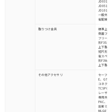
JD0310B
JD0510B
JD1010B
一般外部表
省配線コネク
取りつけ金具
標準上下取
側面フラッ
フリーロケ
形F3SN
上下取付金具
短尺形F3S
省スペース取
形F3W-C
上下取付金具
その他アクセサリ
セーフティリ
E、G7S-3
コネクタ中
TC5P01、
レーザポイン
専用外部表示
PAC、F39
反射ミラー:
MLG0711