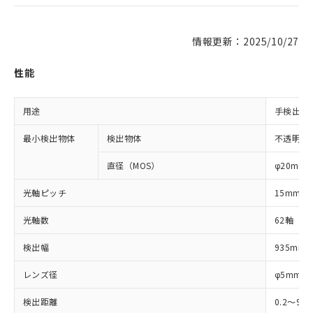
情報更新：2025/10/27
性能
用途
手検出用
最小検出物体
検出物体
不透明体
直径（MOS）
φ20mm
光軸ピッチ
15mm
光軸数
62軸
検出幅
935mm
レンズ径
φ5mm
検出距離
0.2～9m