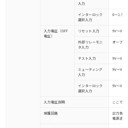
入力
インターロック
0～1.5V
選択入力
入力電圧（OFF
リセット入力
9V～Vs
電圧）
外部リレーモニ
オープン
タ入力
テスト入力
9V～Vs
ミューティング
9V～Vs
入力
インターロック
9V～Vs
選択入力
入力電圧説明
ここでの
保護回路
出力負荷
電源逆接