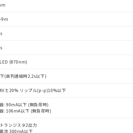
mm
～9m
s
s
ED (870nm)
以下(直列連結時2.2s以下)
24V±20% リップル(p-p)10%以下
器: 90mA以下 (無負荷時)
器: 106mA以下 (無負荷時)
Pトランジスタ2出力
電流 300mA以下