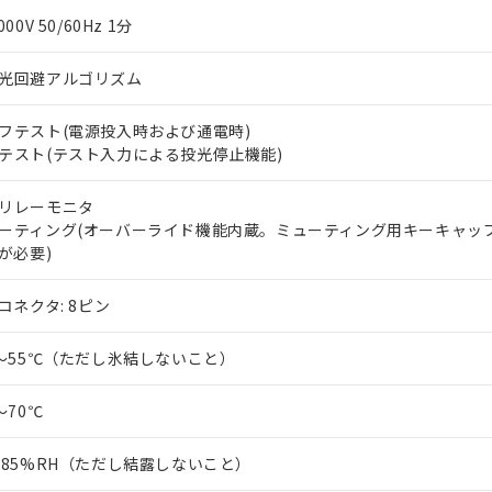
上の在庫あり
 1000ppm、 DIBP(フタル酸ジイソブチル) : 1000ppm、 BBP(フタル酸ブチルベンジル) :
品を、核兵器、ミサイル、化学兵器、生物兵器またはその他武器並
000V 50/60Hz 1分
チルヘキシル)) : 1000ppm
況および標準価格はお客様のお取引先、またはお客様担当のオムロ
用いたしません。
ご相談ください。
は満たないが在庫あり
製品を第三者に販売する場合は、上記1、2および3の内容を当該第
光回避アルゴリズム
機器販売店や当社販売拠点は「
販売ネットワーク
」をご確認くだ
販売先および販売に係わる関係者が違法に輸出するおそれがある場
用期限
び標準価格結果を当社の事前の承諾なく第三者に漏洩または開示し
え状況などにより、予定月が前後することがあります。
(最新の在庫状況については、お客様のお取引先、またはお客様担当
フテスト(電源投入時および通電時)
（10物質）のすべてが基準値以下であることを示します。
店・当社販売員にご確認ください)
能（部品リスト作成サービス）をご利用いただくには、I-Webメン
テスト(テスト入力による投光停止機能)
使用状況下において有害物質が外部に漏えいし、環境に深刻な影響を
あります。
機種、また在庫状況の情報を公開していない機種
ェブサイト上で当社にご登録された部品リストについて、当社およ
書ダウンロード
す。当社販売部門へお問い合わせください。
リレーモニタ
品・サービスに関するお客様との取引・商談に必要な範囲で利用す
合意する
キャンセル
ーティング(オーバーライド機能内蔵。ミューティング用キーキャップ 
書をダウンロードすることができます。
6が必要)
利用者とは、
"個人情報の共同利用に関して"
の「1.共同利用者の
します。
10物質）の非含有証明書
2コネクタ: 8ピン
明書（当社基準）
日時点で非含有を証明するもので、過去に遡って非含有を証明するも
0～55℃（ただし氷結しないこと）
令のフタル酸エステル類４物質の対応では、対応完了までの期間は出
備考欄に対応日を記載しておりました。
品への在庫切替を完了していることから、特段のことがない限り、20
～70℃
す。
～85%RH（ただし結露しないこと）