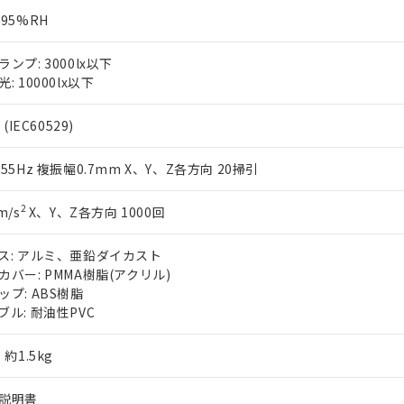
～95%RH
ランプ: 3000lx以下
: 10000lx以下
 (IEC60529)
～55Hz 複振幅0.7mm X、Y、Z各方向 20掃引
2
m/s
X、Y、Z各方向 1000回
ス: アルミ、亜鉛ダイカスト
カバー: PMMA樹脂(アクリル)
ップ: ABS樹脂
ブル: 耐油性PVC
 約1.5kg
説明書