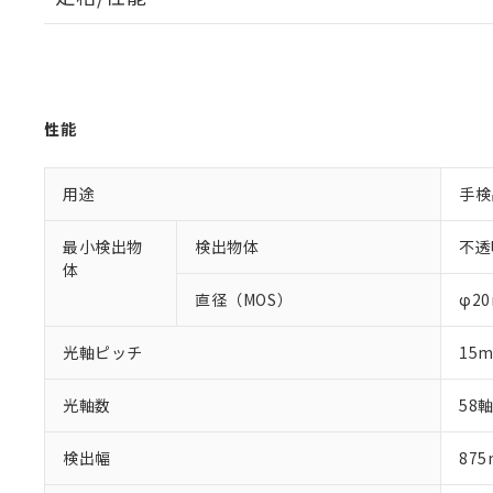
性能
用途
手検
最小検出物
検出物体
不透
体
直径（MOS）
φ2
光軸ピッチ
15
光軸数
58
検出幅
87