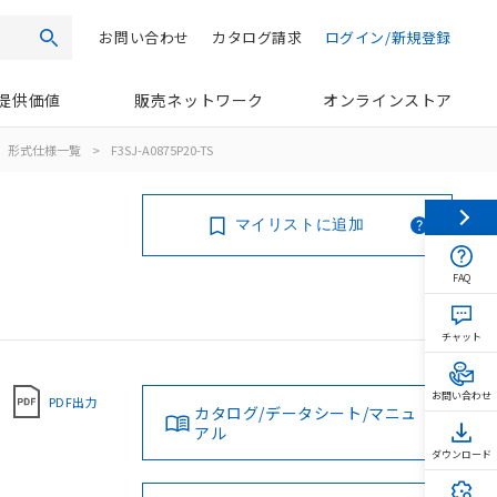
お問い合わせ
カタログ請求
ログイン/新規登録
検索
提供価値
販売ネットワーク
オンラインストア
形式仕様一覧
>
F3SJ-A0875P20-TS
マイリストに追加
FAQ
チャット
お問い合わせ
PDF出力
カタログ/データシート/マニュ
アル
ダウンロード