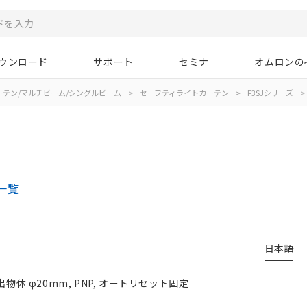
ウンロード
サポート
セミナ
オムロンの
ーテン/マルチビーム/シングルビーム
>
セーフティライトカーテン
>
F3SJシリーズ
>
一覧
日本語
物体 φ20mm, PNP, オートリセット固定