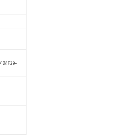
 1000ppm、
びにこれらの製造装
ン制御機器販売店・
三者に通知します。
さい。
合は、取り引きをい
ないようお願いしま
のオムロン制御
バーズにご登録され
及ぼさない年数を意
び当社の共同利用者
ることをご了承くだ
形F39-
範囲」に記載されて
のではありません。
荷製品に未対応品が
22年1月12日よ