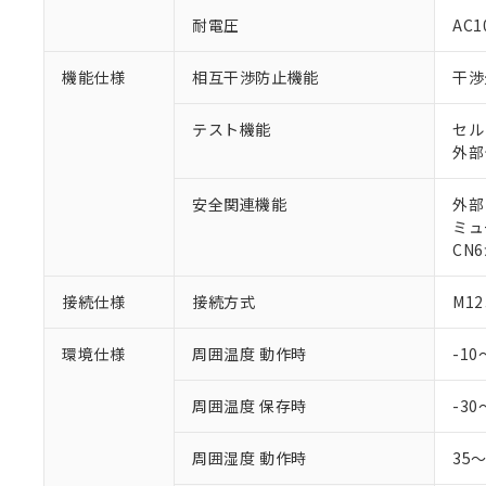
○
一定数以
DBP(フタル酸ジブチル) :
い。
当社は貴社製
耐電圧
AC1
DEHP(フタル酸ビス(2-エ
正式な納期状
置等に一切使
当社販売員に
※2 対応予定月
△
一定数に
当社は、貴社
機能仕様
相互干渉防止機能
干渉
オムロン制御
また当社は、
※2 環境保護使
在庫状況およ
部品在庫の切り替
たしません。
－
在庫なし
す。
テスト機能
セル
「ｅ」：有害物質
機器販売
マイパーツ機
外部
「10」：通常の
ている必要が
味します。
空
受注生産
お客様が当ウ
※3 非含有証明
「－」：未確認で
安全関連機能
外部
白
が、当社の製
ミュ
さい。
下記の非含有証明
CN
※当社の共同
いる法人を指
EU RoHS指令（
接続仕様
接続方式
M1
51物質の非含有証
※本証明書は発行
環境仕様
周囲温度 動作時
-1
また、RoHS指
混在することから
既に当社にて対応
周囲温度 保存時
-30
り割愛しておりま
周囲湿度 動作時
35