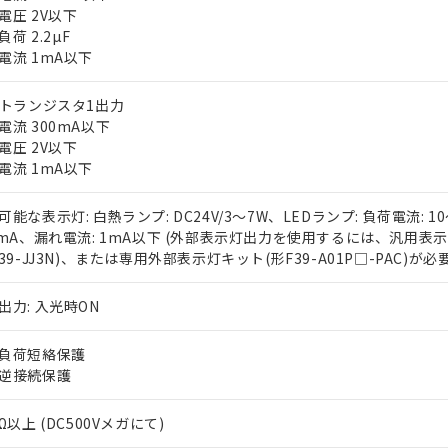
電圧 2V以下
荷 2.2µF
電流 1mA以下
Pトランジスタ1出力
電流 300mA以下
電圧 2V以下
電流 1mA以下
 RoHS指令（10物質）の非含有に対応した製品が提供可能な商品です
oHS指令（10物質）の非含有に対応した製品に切り替える予定のある
可能な表示灯: 白熱ランプ: DC24V/3～7W、LEDランプ: 負荷電流: 1
 RoHS指令（10物質）の非含有に非対応の商品で、対応品を出す予
0mA、漏れ電流: 1mA以下 (外部表示灯出力を使用するには、汎用表
 RoHS指令（10物質）の非含有の対応状況を調査中または確認中の
F39-JJ3N)、または専用外部表示灯キット(形F39-A01P□-PAC)が必要
ンス料など無形物で、有害物質有無と関係のない商品です。
○×表
より、非含有部品としていたものが、含有品と判明した場合などやむ
出力: 入光時ON
みいただき、同意のうえご利用ください。
材料含有率が中国RoHSの基準値以下であることを示します。
材料含有率が中国RoHSの基準値を超えていることを示します。
負荷短絡保護
、当社制御機器事業取扱商品の当社在庫状況および標準価格(税抜)
ら貴社製品のうち、外国為替および外国貿易法に定める商品（以下｢
質）：
す。当社販売部門へお問い合わせください。
 水銀(Hg) 1000ppm以下、 カドミウム(Cd) 100ppm以下、
逆接続保護
たは国外への提供する場合は、日本国政府の輸出許可(または役務取
000ppm以下、ポリ臭化ビフェニル類(PBB) 1000ppm以下、ポリ臭化ジフェニルエーテル類(P
事業取扱商品の中には、本サービスの対象外となる商品もあること
手続きをとります。
キシル) (DEHP)(別名：DOP) 1000ppm以下、フタル酸ブチルベンジル（BBP） 100
(GB/T26572)：
以下、フタル酸ジイソブチル (DIBP) 1000ppm以下
び標準価格照会結果は、記載している更新日時点での社内データに
物を破棄する場合は、完全に破砕するなど、違法に輸出されないよ
Ω以上 (DC500Vメガにて)
(水銀) : 1000ppm、 Cd(カドミウム) : 100ppm、
業用監視および制御機器に対する適用除外項目は除く。
覧された時点での実際の在庫および標準価格とは異なる場合がある
1000ppm、 PBBs(ポリ臭化ビフェニル類) : 1000ppm、 PBDEs(ポリ臭化ジフェニルエーテル類
物質については閾値を超える意図的な使用がないことを確認しています。