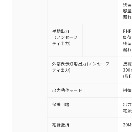
残留
容量負
漏れ
補助出力
PN
（ノンセーフ
負荷
※1 対応状況
ティ出力）
残留
漏れ
対応済み：EU
対応予定：EU R
外部表示灯用出力(ノンセーフ
接続
対応予定なし：EU
ティ出力)
30
調査・確認中：EU
ご利用条件
(形
非該当品：ライセ
※1 中国RoHS
仕入先様の事情に
出力動作モード
制御
があります。
以下の条件をお読
「○」：最大均質
「×」：最大均質
保護回路
出力
本サービスは
当社は、これ
*EU RoHS指令（10物
「－」：未確認で
鉛(Pb) 1000ppm以下、
電源
くものです。
う）を輸出ま
記
説明
六価クロム(Cr(Ⅵ)) 1
当社制御機器
などの必要な
フタル酸ビス(2-エチルヘ
号
*中国RoHS10物質の基準値 
ル（DBP） 1000ppm
在庫状況およ
当社は規制貨
絶縁抵抗
20M
Pb(鉛) :1000ppm、 Hg
但し、RoHS指令で産
のであり、閲
ます。
Cr(Ⅵ)(六価クロム) : 
フタル酸エステル類の４