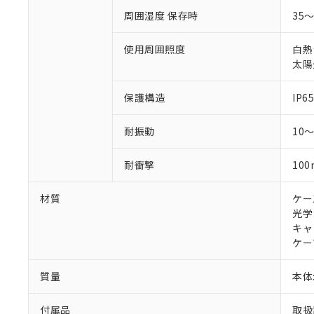
周囲湿度 保存時
35
使用周囲照度
白熱
太陽光
保護構造
IP65
耐振動
10
耐衝撃
100
材質
ケー
光学
キャ
ケー
質量
本体:
付属品
取扱