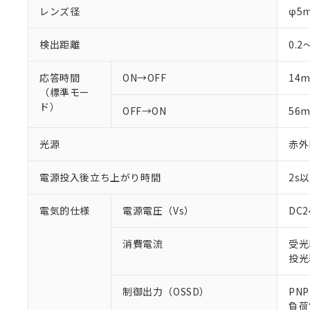
レンズ径
φ5
検出距離
0.2
応答時間
ON→OFF
14m
（標準モー
ド）
OFF→ON
56m
光源
赤外L
電源投入後立ち上がり時間
2s
電気的仕様
電源電圧（Vs）
DC
消費電流
受光
投光
制御出力（OSSD）
PN
負荷