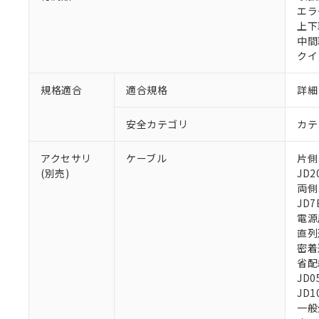
エラ
上下
中間
クイ
規格適合
適合規格
詳細
安全カテゴリ
カテ
アクセサリ
ケーブル
片側コ
(別売)
JD2
両側コ
JD7
電源用
直列
密着連
省配線
JD0
JD1
一般