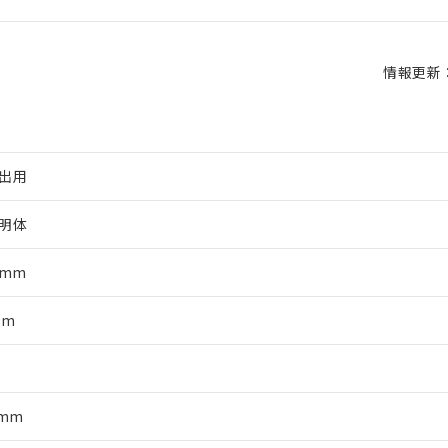
情報更新：2
出用
明体
0mm
mm
軸
5mm