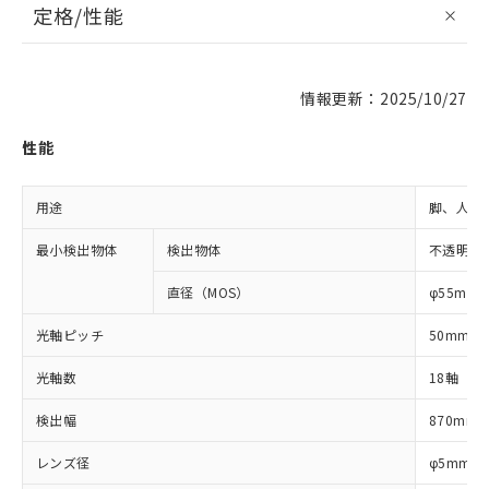
定格/性能
情報更新：2025/10/27
性能
用途
脚、人体
最小検出物体
検出物体
不透明体
直径（MOS）
φ55mm
光軸ピッチ
50mm
光軸数
18軸
検出幅
870mm
レンズ径
φ5mm