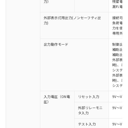
力）
残留電圧 
漏れ電流 
外部表示灯用出力(ノンセーフティ出
接続可能な
力)
負荷電流:
力を使用す
専用外部表
出力動作モード
制御出力:
補助出力1
補助出力2
外部表示
時)、ミ
システム
外部表示灯
時)、ミ
システム
入力電圧（ON電
リセット入力
9V～Vs
圧）
外部リレーモニ
9V～Vs
タ入力
テスト入力
9V～Vs