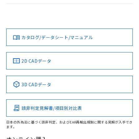
ログイン/会員登録
EU RoHS
注意事項・凡例
UL認証
CSA認証
CEマーキング
Yes
Yes
Yes
対応状況
対応予定月
※1
※2
ダウンロードデータをご利用いただく前に、以下を必ずお読
みください。
カタログ/データシート/マニュアル
対応済み
ソフトウェアの使用条件
LR型式承認
DNV型式承認
BV型式承認
KR型式承
（イギリス
（ノルウェー
（フランス
（韓国
船舶規格）
船舶規格）
船舶規格）
船舶規格
中国 RoHS
注意事項・凡例
2D CADデータ
No
No
No
No
中国 RoHS表
※1 ※2
3D CADデータ
この製品の規格認証/適合状況ページへ
Pb
Hg
Cd
Cr(VI)
その他の認証はこちらのページからご検索ください
該非判定見解書/項目別対比表
X
O
O
O
日本の外為法に基づく該非判定、およびEAR再輸出規制に関する見解が入手でき
ます。
"対応済み"や非含有の記載がされた商品であっても、流通
在庫等で未対応品が混在する可能性があります。