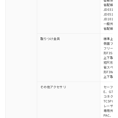
省配線用ケー
JD0310B
JD0510B
JD1010B
一般外部表
省配線コネク
取りつけ金具
標準上下取
側面フラッ
フリーロケ
形F3SN
上下取付金具
短尺形F3S
省スペース取
形F3W-C
上下取付金具
その他アクセサリ
セーフティリ
E、G7S-3
コネクタ中
TC5P01、
レーザポイン
専用外部表示
PAC、F39