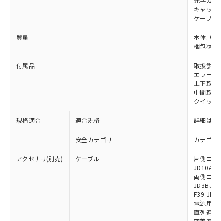
光学カバー
および当社の共同利用者が、当社の製
下記の非含有証明書をダウンロードするこ
キャップ:
品・サービスに関するお客様との取
ケーブル:
とができます。
合意する
キャンセル
引・商談に必要な範囲で利用すること
をご了承ください。
質量
本体: 約1.
EU RoHS指令（10物質）の非含有証明書
※当社の共同利用者とは、
"個人情報
梱包状態: 
51物質の非含有証明書（当社基準）
の共同利用に関して"
の「1.共同利
※本証明書は発行日時点で非含有を証明す
用者の範囲」に記載されている法人を
付属品
取扱説明
るもので、過去に遡って非含有を証明する
エラーモ
指します。
ものではありません。
上下取付金具
また、RoHS指令のフタル酸エステル類４
中間取付
クイックイ
物質の対応では、対応完了までの期間は出
荷製品に未対応品が混在することから備考
規格適合
適合規格
詳細はカ
欄に対応日を記載しておりました。
既に当社にて対応品への在庫切替を完了
安全カテゴリ
カテゴリ 
していることから、特段のことがない限
り、2022年1月12日より割愛しておりま
アクセサリ(別売)
ケーブル
片側コネクタ
す。
JD10A、F
両側コネクタ
JD3B、F3
F39-JD2
電源用ケーブ
直列連結ケー
密着連結専用