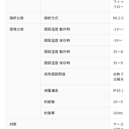
い合わせください。
フィック
（以下｢規制貨物等」という）を輸出
記載している更新日時点での社内デー
フローテ
*EU RoHS指令（10物質）：
または国外への提供する場合は、日本
記
タに基づき作成されるものであり、閲
説明
鉛(Pb) 1000ppm以下、 水銀(Hg) 1000ppm以下、 カド
*中国RoHS10物質の基準値 (GB/T26572)：
国政府の輸出許可(または役務取引許
号
覧された時点での実際の在庫および標
ミウム(Cd) 100ppm以下、
Pb(鉛) :1000ppm、 Hg(水銀) : 1000ppm、 Cd(カドミウ
接続仕様
接続方式
M12コネ
可)を取得するなどの必要な手続きを
六価クロム(Cr(Ⅵ)) 1000ppm以下、ポリ臭化ビフェニル
ム) : 100ppm、
準価格とは異なる場合があることをご
類(PBB) 1000ppm以下、ポリ臭化ジフェニルエーテル類
Cr(Ⅵ)(六価クロム) : 1000ppm、 PBBs(ポリ臭化ビフェ
とります。
了承ください。
(PBDE) 1000ppm以下、フタル酸ビス(2-エチルヘキシ
環境仕様
周囲温度 動作時
-10～5
○
一定数以上の在庫あり
ニル類) : 1000ppm、 PBDEs(ポリ臭化ジフェニルエーテ
当社は規制貨物を破棄する場合は、完
ル) (DEHP)(別名：DOP) 1000ppm以下、フタル酸ブチ
正式な納期状況および標準価格はお客
ル類) : 1000ppm、
ルベンジル（BBP） 1000ppm以下、フタル酸ジブチル
全に破砕するなど、違法に輸出されな
DBP(フタル酸ジブチル) : 1000ppm、 DIBP(フタル酸ジ
様のお取引先、またはお客様担当のオ
周囲温度 保存時
-30～70
（DBP） 1000ppm以下、フタル酸ジイソブチル
イソブチル) : 1000ppm、 BBP(フタル酸ブチルベンジ
△
一定数には満たないが在庫あり
いよう必要な手段を講じます。
ムロン制御機器販売店・当社販売員に
(DIBP) 1000ppm以下
ル) : 1000ppm、
当社は貴社製品を、核兵器、ミサイ
但し、RoHS指令で産業用監視および制御機器に対する
DEHP(フタル酸ビス(2-エチルヘキシル)) : 1000ppm
周囲湿度 動作時
35～85
ご相談ください。
適用除外項目は除く。
ル、化学兵器、生物兵器またはその他
－
在庫なし(最新の在庫状況につ
オムロン制御機器販売店や当社販売拠
フタル酸エステル類の４物質については閾値を超える意
武器並びにこれらの製造装置等に一切
周囲湿度 保存時
35～95%
いては、お客様のお取引先、ま
図的な使用がないことを確認しています。
点は「
販売ネットワーク
」をご確認
※2 環境保護使用期限
使用いたしません。
たはお客様担当のオムロン制御
ください。
使用周囲照度
白熱ランプ:
当社は、貴社製品を第三者に販売する
機器販売店・当社販売員にご確
在庫状況および標準価格結果を当社の
太陽光: 1
※2 対応予定月
「ｅ」：有害物質（10物質）のすべてが基
場合は、上記1、2および3の内容を当
認ください)
事前の承諾なく第三者に漏洩または開
準値以下であることを示します。
該第三者に通知します。また当社は、
示しないようお願いします。
保護構造
IP65 (IE
部品在庫の切り替え状況などにより、予定
「10」：通常の使用状況下において有害物
販売先および販売に係わる関係者が違
マイパーツ機能（部品リスト作成サー
空
受注生産機種、また在庫状況の
月が前後することがあります。
質が外部に漏えいし、環境に深刻な影響を
法に輸出するおそれがある場合は、取
ビス）をご利用いただくには、I-Web
白
情報を公開していない機種
耐振動
10～55H
及ぼさない年数を意味します。
り引きをいたしません。
メンバーズにご登録されている必要が
「－」：未確認です。当社販売部門へお問
あります。
2
耐衝撃
100m/s
い合わせください。
お客様が当ウェブサイト上で当社にご
※3 非含有証明書ダウンロード
材質
ケース:
登録された部品リストについて、当社