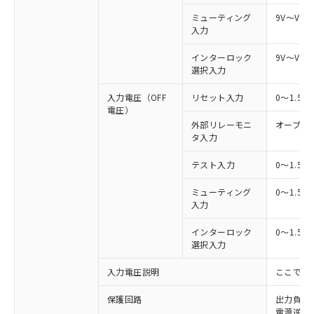
ミューティング
9V～Vs
入力
インターロック
9V～Vs
選択入力
入力電圧（OFF
リセット入力
0～1.5
電圧）
外部リレーモニ
オープン
タ入力
テスト入力
0～1.5
ミューティング
0～1.5
入力
インターロック
0～1.5
選択入力
入力電圧説明
ここでの
保護回路
出力負荷
電源逆接