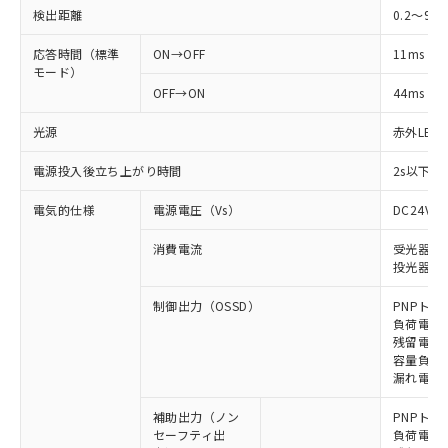
検出距離
0.2～9m
応答時間（標準
ON→OFF
11ms
モード）
OFF→ON
44ms
光源
赤外LED (
電源投入後立ち上がり時間
2s以下(
電気的仕様
電源電圧（Vs）
DC24V±
消費電流
受光器: 6
投光器: 7
制御出力（OSSD）
PNPトラ
負荷電流 
残留電圧 
容量負荷 2
漏れ電流 
補助出力（ノン
PNPトラ
セーフティ出
負荷電流 