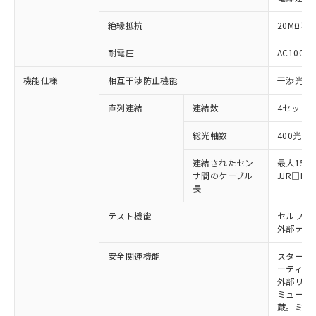
絶縁抵抗
20MΩ以上
※1 対応状況
耐電圧
AC1000V
対応済み：EU RoHS指令（10物質）の
機能仕様
相互干渉防止機能
干渉光回
非含有に対応した製品が提供可能な商品で
す。
直列連結
連結数
4セットま
対応予定：EU RoHS指令（10物質）の非含
ご利用条件
有に対応した製品に切り替える予定のある
総光軸数
400光軸
商品です。
対応予定なし：EU RoHS指令（10物質）の
連結されたセン
最大15m
以下の条件をお読みいただき、同意のうえ
非含有に非対応の商品で、対応品を出す予
サ間のケーブル
JJR□
ご利用ください。
定はありません。
長
調査・確認中：EU RoHS指令（10物質）の
本サービスは、当社制御機器事業取扱
※1 中国RoHS○×表
非含有の対応状況を調査中または確認中の
テスト機能
セルフテ
商品の当社在庫状況および標準価格
外部テス
商品です。
(税抜)を提供させていただくもので
「○」：最大均質材料含有率が中国RoHSの
非該当品：ライセンス料など無形物で、有
す。
安全関連機能
スタート
基準値以下であることを示します。
害物質有無と関係のない商品です。
当社制御機器事業取扱商品の中には、
ーティン
「×」：最大均質材料含有率が中国RoHSの
仕入先様の事情により、非含有部品として
本サービスの対象外となる商品もある
外部リレ
基準値を超えていることを示します。
いたものが、含有品と判明した場合などや
当社は、これら貴社製品のうち、外国
ミューテ
ことをご了承ください。
「－」：未確認です。当社販売部門へお問
むを得ず変更することがあります。
為替および外国貿易法に定める商品
蔵。ミュー
在庫状況および標準価格照会結果は、