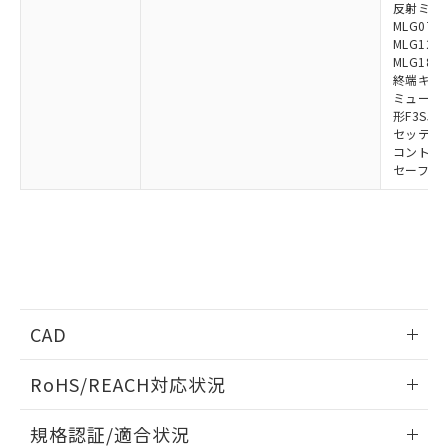
反射ミラー:
MLG0711
MLG1219
MLG1830
終端キャップ
ミューティ
形F3SJ用
セッティン
コントロー
セーフティ
CAD
ログイン/会員登録いただくと、CADデータをダウンロー
RoHS/REACH対応状況
ドすることができます。
情報更新：2026/7/29
規格認証/適合状況