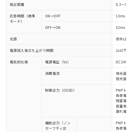
検出距離
0.2～9m
応答時間（標準
ON→OFF
13ms
モード）
OFF→ON
52ms
光源
赤外LED (
電源投入後立ち上がり時間
2s以下(
電気的仕様
電源電圧（Vs）
DC24V±
消費電流
受光器: 9
投光器: 1
制御出力（OSSD）
PNPトラ
負荷電流 
残留電圧 
容量負荷 2
漏れ電流 
補助出力（ノン
PNPトラ
セーフティ出
負荷電流 