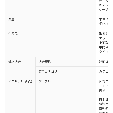
光学カバー
および当社の共同利用者が、当社の製
キャップ:
下記の非含有証明書をダウンロードするこ
品・サービスに関するお客様との取
ケーブル:
とができます。
合意する
キャンセル
引・商談に必要な範囲で利用すること
質量
本体: 約1.
をご了承ください。
EU RoHS指令（10物質）の非含有証明書
梱包状態: 
※当社の共同利用者とは、
"個人情報
51物質の非含有証明書（当社基準）
の共同利用に関して"
の「1.共同利
※本証明書は発行日時点で非含有を証明す
付属品
取扱説明
用者の範囲」に記載されている法人を
エラーモ
るもので、過去に遡って非含有を証明する
指します。
上下取付金具
ものではありません。
中間取付
また、RoHS指令のフタル酸エステル類４
クイックイ
物質の対応では、対応完了までの期間は出
荷製品に未対応品が混在することから備考
規格適合
適合規格
詳細はカ
欄に対応日を記載しておりました。
既に当社にて対応品への在庫切替を完了
安全カテゴリ
カテゴリ 
していることから、特段のことがない限
り、2022年1月12日より割愛しておりま
アクセサリ(別売)
ケーブル
片側コネクタ
JD10A、F
す。
両側コネクタ
JD3B、F3
F39-JD2
電源用ケーブ
直列連結ケー
密着連結専用