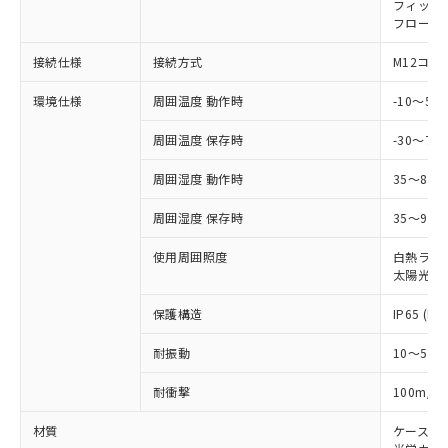
在庫状況および標準価格照会結果は、
フィック
い合わせください。
（以下｢規制貨物等」という）を輸出
記載している更新日時点での社内デー
フローテ
*EU RoHS指令（10物質）：
または国外への提供する場合は、日本
記
タに基づき作成されるものであり、閲
説明
鉛(Pb) 1000ppm以下、 水銀(Hg) 1000ppm以下、 カド
*中国RoHS10物質の基準値 (GB/T26572)：
国政府の輸出許可(または役務取引許
接続仕様
接続方式
M12コネ
号
覧された時点での実際の在庫および標
ミウム(Cd) 100ppm以下、
Pb(鉛) :1000ppm、 Hg(水銀) : 1000ppm、 Cd(カドミウ
可)を取得するなどの必要な手続きを
六価クロム(Cr(Ⅵ)) 1000ppm以下、ポリ臭化ビフェニル
ム) : 100ppm、
準価格とは異なる場合があることをご
類(PBB) 1000ppm以下、ポリ臭化ジフェニルエーテル類
Cr(Ⅵ)(六価クロム) : 1000ppm、 PBBs(ポリ臭化ビフェ
とります。
環境仕様
周囲温度 動作時
-10～5
了承ください。
(PBDE) 1000ppm以下、フタル酸ビス(2-エチルヘキシ
○
一定数以上の在庫あり
ニル類) : 1000ppm、 PBDEs(ポリ臭化ジフェニルエーテ
当社は規制貨物を破棄する場合は、完
ル) (DEHP)(別名：DOP) 1000ppm以下、フタル酸ブチ
正式な納期状況および標準価格はお客
ル類) : 1000ppm、
ルベンジル（BBP） 1000ppm以下、フタル酸ジブチル
周囲温度 保存時
-30～70
全に破砕するなど、違法に輸出されな
DBP(フタル酸ジブチル) : 1000ppm、 DIBP(フタル酸ジ
様のお取引先、またはお客様担当のオ
（DBP） 1000ppm以下、フタル酸ジイソブチル
イソブチル) : 1000ppm、 BBP(フタル酸ブチルベンジ
△
一定数には満たないが在庫あり
いよう必要な手段を講じます。
ムロン制御機器販売店・当社販売員に
(DIBP) 1000ppm以下
ル) : 1000ppm、
周囲湿度 動作時
35～85
当社は貴社製品を、核兵器、ミサイ
但し、RoHS指令で産業用監視および制御機器に対する
DEHP(フタル酸ビス(2-エチルヘキシル)) : 1000ppm
ご相談ください。
適用除外項目は除く。
ル、化学兵器、生物兵器またはその他
－
在庫なし(最新の在庫状況につ
オムロン制御機器販売店や当社販売拠
フタル酸エステル類の４物質については閾値を超える意
周囲湿度 保存時
35～95%
武器並びにこれらの製造装置等に一切
いては、お客様のお取引先、ま
図的な使用がないことを確認しています。
点は「
販売ネットワーク
」をご確認
※2 環境保護使用期限
使用いたしません。
たはお客様担当のオムロン制御
ください。
使用周囲照度
白熱ランプ:
当社は、貴社製品を第三者に販売する
機器販売店・当社販売員にご確
在庫状況および標準価格結果を当社の
太陽光: 1
※2 対応予定月
「ｅ」：有害物質（10物質）のすべてが基
場合は、上記1、2および3の内容を当
認ください)
事前の承諾なく第三者に漏洩または開
準値以下であることを示します。
該第三者に通知します。また当社は、
保護構造
IP65 (IE
示しないようお願いします。
部品在庫の切り替え状況などにより、予定
「10」：通常の使用状況下において有害物
販売先および販売に係わる関係者が違
マイパーツ機能（部品リスト作成サー
空
受注生産機種、また在庫状況の
月が前後することがあります。
質が外部に漏えいし、環境に深刻な影響を
法に輸出するおそれがある場合は、取
耐振動
10～55H
ビス）をご利用いただくには、I-Web
白
情報を公開していない機種
及ぼさない年数を意味します。
り引きをいたしません。
メンバーズにご登録されている必要が
「－」：未確認です。当社販売部門へお問
2
耐衝撃
100m/s
あります。
い合わせください。
お客様が当ウェブサイト上で当社にご
材質
ケース:
※3 非含有証明書ダウンロード
登録された部品リストについて、当社