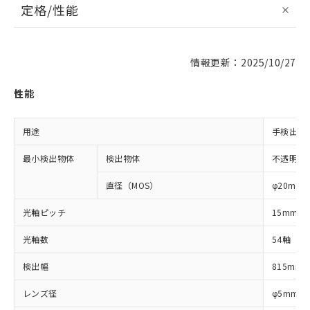
定格/性能
情報更新：2025/10/27
性能
用途
手検出用
最小検出物体
検出物体
不透明体
直径（MOS）
φ20mm
光軸ピッチ
15mm
光軸数
54軸
検出幅
815mm
レンズ径
φ5mm