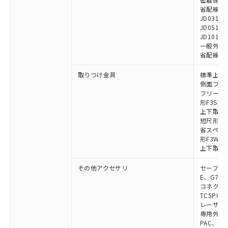
省配線用ケー
JD0310B
JD0510B
JD1010B
一般外部表
省配線コネク
取りつけ金具
標準上下取
側面フラッ
フリーロケ
形F3SN
上下取付金具
短尺形F3S
省スペース取
形F3W-C
上下取付金具
その他アクセサリ
セーフティリ
E、G7S-3
コネクタ中
TC5P01、
レーザポイン
専用外部表示
PAC、F39