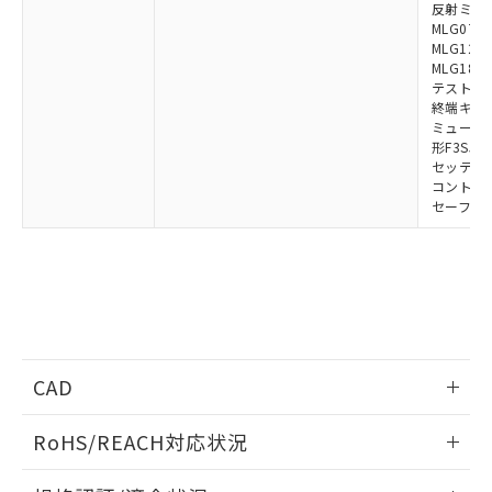
反射ミラー:
MLG0711
MLG1219
MLG1830
テストロッド
終端キャップ
ミューティ
形F3SJ用
セッティン
コントロー
セーフティ
CAD
ログイン/会員登録いただくと、CADデータをダウンロー
RoHS/REACH対応状況
ドすることができます。
情報更新：2026/7/29