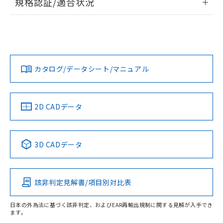
規格認証/適合状況
ログイン/会員登録
EU RoHS
注意事項・凡例
UL認証
CSA認証
CEマーキング
Yes
Yes
Yes
対応状況
対応予定月
※1
※2
ダウンロードデータをご利用いただく前に、以下を必ずお読
みください。
カタログ/データシート/マニュアル
対応済み
ソフトウェアの使用条件
LR型式承認
DNV型式承認
BV型式承認
KR型式承
（イギリス
（ノルウェー
（フランス
（韓国
船舶規格）
船舶規格）
船舶規格）
船舶規格
中国 RoHS
注意事項・凡例
2D CADデータ
No
No
No
No
中国 RoHS表
※1 ※2
3D CADデータ
この製品の規格認証/適合状況ページへ
Pb
Hg
Cd
Cr(VI)
その他の認証はこちらのページからご検索ください
該非判定見解書/項目別対比表
X
O
O
O
日本の外為法に基づく該非判定、およびEAR再輸出規制に関する見解が入手でき
ます。
"対応済み"や非含有の記載がされた商品であっても、流通