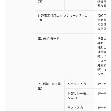
力）
残留電圧 
漏れ電流 
外部表示灯用出力(ノンセーフティ出
接続可能な
力)
負荷電流:
力を使用す
専用外部表
出力動作モード
制御出力:
補助出力1
補助出力2
外部表示
時)、ミ
システム
外部表示灯
時)、ミ
システム
入力電圧（ON電
リセット入力
9V～Vs
圧）
外部リレーモニ
9V～Vs
タ入力
テスト入力
9V～Vs