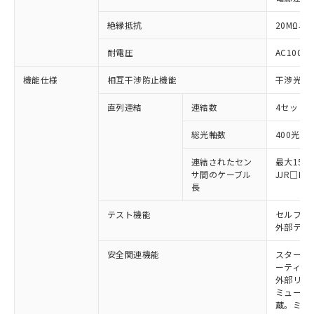
絶縁抵抗
20MΩ以上
※1 対応状況
耐電圧
AC1000V
対応済み：EU RoHS指令（10物質）の
機能仕様
相互干渉防止機能
干渉光回
非含有に対応した製品が提供可能な商品で
す。
直列連結
連結数
4セットま
対応予定：EU RoHS指令（10物質）の非含
ご利用条件
有に対応した製品に切り替える予定のある
総光軸数
400光軸
商品です。
対応予定なし：EU RoHS指令（10物質）の
連結されたセン
最大15m
以下の条件をお読みいただき、同意のうえ
サ間のケーブル
JJR□
非含有に非対応の商品で、対応品を出す予
ご利用ください。
長
定はありません。
調査・確認中：EU RoHS指令（10物質）の
本サービスは、当社制御機器事業取扱
テスト機能
セルフテ
※1 中国RoHS○×表
非含有の対応状況を調査中または確認中の
商品の当社在庫状況および標準価格
外部テス
商品です。
(税抜)を提供させていただくもので
「○」：最大均質材料含有率が中国RoHSの
非該当品：ライセンス料など無形物で、有
安全関連機能
スタート
す。
基準値以下であることを示します。
害物質有無と関係のない商品です。
ーティン
当社制御機器事業取扱商品の中には、
「×」：最大均質材料含有率が中国RoHSの
仕入先様の事情により、非含有部品として
外部リレ
本サービスの対象外となる商品もある
基準値を超えていることを示します。
ミューテ
いたものが、含有品と判明した場合などや
当社は、これら貴社製品のうち、外国
ことをご了承ください。
蔵。ミュー
「－」：未確認です。当社販売部門へお問
むを得ず変更することがあります。
為替および外国貿易法に定める商品