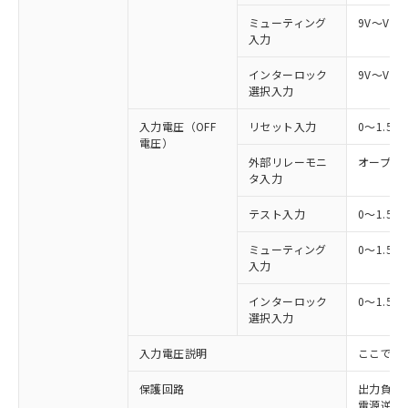
ミューティング
9V～Vs
入力
インターロック
9V～Vs
選択入力
入力電圧（OFF
リセット入力
0～1.5
電圧）
外部リレーモニ
オープン
タ入力
テスト入力
0～1.5
ミューティング
0～1.5
入力
インターロック
0～1.5
選択入力
入力電圧説明
ここでの
保護回路
出力負荷
電源逆接