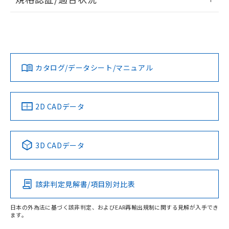
EU RoHS
注意事項・凡例
UL認証
CSA認証
CEマーキング
Yes
Yes
Yes
対応状況
対応予定月
※1
※2
カタログ/データシート/マニュアル
対応済み
LR型式承認
DNV型式承認
BV型式承認
KR型式承
（イギリス
（ノルウェー
（フランス
（韓国
船舶規格）
船舶規格）
船舶規格）
船舶規格
中国 RoHS
注意事項・凡例
2D CADデータ
No
No
No
No
中国 RoHS表
※1 ※2
3D CADデータ
この製品の規格認証/適合状況ページへ
Pb
Hg
Cd
Cr(VI)
その他の認証はこちらのページからご検索ください
該非判定見解書/項目別対比表
X
O
O
O
日本の外為法に基づく該非判定、およびEAR再輸出規制に関する見解が入手でき
ます。
"対応済み"や非含有の記載がされた商品であっても、流通