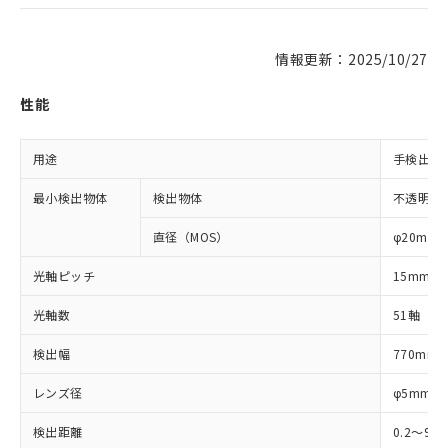
情報更新：2025/10/27
性能
用途
手検出用
最小検出物体
検出物体
不透明体
直径（MOS）
φ20mm
光軸ピッチ
15mm
光軸数
51軸
検出幅
770mm
レンズ径
φ5mm
検出距離
0.2～9m