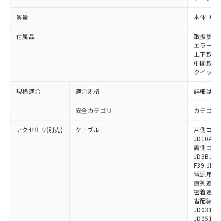
いては、お客様のお取引先、ま
図的な使用がないことを確認しています。
点は「
販売ネットワーク
」をご確認
※2 環境保護使用期限
使用いたしません。
たはお客様担当のオムロン制御
ください。
質量
本体: 約1.
当社は、貴社製品を第三者に販売する
機器販売店・当社販売員にご確
在庫状況および標準価格結果を当社の
※2 対応予定月
「ｅ」：有害物質（10物質）のすべてが基
場合は、上記1、2および3の内容を当
認ください)
事前の承諾なく第三者に漏洩または開
付属品
取扱説明
準値以下であることを示します。
該第三者に通知します。また当社は、
示しないようお願いします。
エラーモ
部品在庫の切り替え状況などにより、予定
「10」：通常の使用状況下において有害物
販売先および販売に係わる関係者が違
マイパーツ機能（部品リスト作成サー
上下取付金具
空
受注生産機種、また在庫状況の
月が前後することがあります。
質が外部に漏えいし、環境に深刻な影響を
法に輸出するおそれがある場合は、取
中間取付
ビス）をご利用いただくには、I-Web
白
情報を公開していない機種
及ぼさない年数を意味します。
り引きをいたしません。
クイックイ
メンバーズにご登録されている必要が
「－」：未確認です。当社販売部門へお問
あります。
い合わせください。
規格適合
適合規格
詳細はカ
お客様が当ウェブサイト上で当社にご
※3 非含有証明書ダウンロード
登録された部品リストについて、当社
安全カテゴリ
カテゴリ 
および当社の共同利用者が、当社の製
下記の非含有証明書をダウンロードするこ
品・サービスに関するお客様との取
アクセサリ(別売)
ケーブル
片側コネクタ
とができます。
合意する
キャンセル
引・商談に必要な範囲で利用すること
JD10A、F
をご了承ください。
両側コネクタ
EU RoHS指令（10物質）の非含有証明書
JD3B、F3
※当社の共同利用者とは、
"個人情報
51物質の非含有証明書（当社基準）
F39-JD2
の共同利用に関して"
の「1.共同利
電源用ケーブ
※本証明書は発行日時点で非含有を証明す
用者の範囲」に記載されている法人を
直列連結ケー
るもので、過去に遡って非含有を証明する
指します。
密着連結専用
ものではありません。
省配線用ケー
また、RoHS指令のフタル酸エステル類４
JD0310B
物質の対応では、対応完了までの期間は出
JD0510B