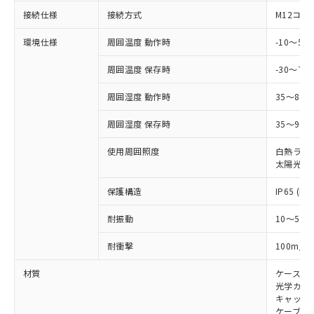
対応予定なし：EU RoHS指令（10物質）の
以下の条件をお読みいただき、同意のうえ
接続仕様
接続方式
M12コネ
非含有に非対応の商品で、対応品を出す予
ご利用ください。
定はありません。
環境仕様
周囲温度 動作時
-10～5
調査・確認中：EU RoHS指令（10物質）の
本サービスは、当社制御機器事業取扱
※1 中国RoHS○×表
非含有の対応状況を調査中または確認中の
商品の当社在庫状況および標準価格
周囲温度 保存時
-30～70
商品です。
(税抜)を提供させていただくもので
「○」：最大均質材料含有率が中国RoHSの
非該当品：ライセンス料など無形物で、有
す。
周囲湿度 動作時
35～85
基準値以下であることを示します。
害物質有無と関係のない商品です。
当社制御機器事業取扱商品の中には、
「×」：最大均質材料含有率が中国RoHSの
仕入先様の事情により、非含有部品として
周囲湿度 保存時
35～95%
本サービスの対象外となる商品もある
基準値を超えていることを示します。
いたものが、含有品と判明した場合などや
当社は、これら貴社製品のうち、外国
ことをご了承ください。
「－」：未確認です。当社販売部門へお問
むを得ず変更することがあります。
為替および外国貿易法に定める商品
使用周囲照度
白熱ランプ:
在庫状況および標準価格照会結果は、
い合わせください。
太陽光: 1
（以下｢規制貨物等」という）を輸出
記載している更新日時点での社内デー
*EU RoHS指令（10物質）：
または国外への提供する場合は、日本
記
タに基づき作成されるものであり、閲
説明
鉛(Pb) 1000ppm以下、 水銀(Hg) 1000ppm以下、 カド
保護構造
IP65 (IE
*中国RoHS10物質の基準値 (GB/T26572)：
国政府の輸出許可(または役務取引許
号
覧された時点での実際の在庫および標
ミウム(Cd) 100ppm以下、
Pb(鉛) :1000ppm、 Hg(水銀) : 1000ppm、 Cd(カドミウ
可)を取得するなどの必要な手続きを
六価クロム(Cr(Ⅵ)) 1000ppm以下、ポリ臭化ビフェニル
ム) : 100ppm、
準価格とは異なる場合があることをご
耐振動
10～55H
類(PBB) 1000ppm以下、ポリ臭化ジフェニルエーテル類
Cr(Ⅵ)(六価クロム) : 1000ppm、 PBBs(ポリ臭化ビフェ
とります。
了承ください。
(PBDE) 1000ppm以下、フタル酸ビス(2-エチルヘキシ
○
一定数以上の在庫あり
ニル類) : 1000ppm、 PBDEs(ポリ臭化ジフェニルエーテ
当社は規制貨物を破棄する場合は、完
ル) (DEHP)(別名：DOP) 1000ppm以下、フタル酸ブチ
正式な納期状況および標準価格はお客
ル類) : 1000ppm、
2
耐衝撃
100m/s
ルベンジル（BBP） 1000ppm以下、フタル酸ジブチル
全に破砕するなど、違法に輸出されな
DBP(フタル酸ジブチル) : 1000ppm、 DIBP(フタル酸ジ
様のお取引先、またはお客様担当のオ
（DBP） 1000ppm以下、フタル酸ジイソブチル
イソブチル) : 1000ppm、 BBP(フタル酸ブチルベンジ
△
一定数には満たないが在庫あり
いよう必要な手段を講じます。
ムロン制御機器販売店・当社販売員に
材質
ケース:
(DIBP) 1000ppm以下
ル) : 1000ppm、
当社は貴社製品を、核兵器、ミサイ
但し、RoHS指令で産業用監視および制御機器に対する
光学カバー
DEHP(フタル酸ビス(2-エチルヘキシル)) : 1000ppm
ご相談ください。
適用除外項目は除く。
ル、化学兵器、生物兵器またはその他
キャップ:
－
在庫なし(最新の在庫状況につ
オムロン制御機器販売店や当社販売拠
フタル酸エステル類の４物質については閾値を超える意
ケーブル:
武器並びにこれらの製造装置等に一切