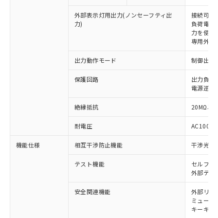
外部表示灯用出力(ノンセーフティ出
接続可能な
力)
負荷電流:
力を使用す
専用外部表
出力動作モード
制御出力:
保護回路
出力負荷
電源逆接
絶縁抵抗
20MΩ以上
耐電圧
AC1000V
※1 対応状況
機能仕様
相互干渉防止機能
干渉光回
対応済み：EU RoHS指令（10物質）の
テスト機能
セルフテ
非含有に対応した製品が提供可能な商品で
外部テス
す。
対応予定：EU RoHS指令（10物質）の非含
安全関連機能
外部リレ
ご利用条件
有に対応した製品に切り替える予定のある
ミューテ
商品です。
キーキャッ