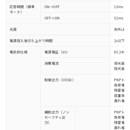
応答時間（標準
ON→OFF
13ms
モード）
OFF→ON
52ms
光源
赤外LED (
電源投入後立ち上がり時間
2s以下(
電気的仕様
電源電圧（Vs）
DC24V±
消費電流
受光器: 9
投光器: 1
制御出力（OSSD）
PNPトラ
負荷電流 
残留電圧 
容量負荷 2
漏れ電流 
補助出力（ノン
PNPトラ
セーフティ出
負荷電流 
力）
残留電圧 
漏れ電流 