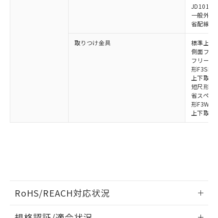
荷製品に未対応品が混在することから備考
JD1010B
一般外部表
欄に対応日を記載しておりました。
省配線コネク
既に当社にて対応品への在庫切替を完了
していることから、特段のことがない限
取りつけ金具
標準上下取
り、2022年1月12日より割愛しておりま
側面フラッ
す。
フリーロケ
形F3SN
上下取付金具
短尺形F3S
省スペース取
形F3W-C
上下取付金具
RoHS/REACH対応状況
情報更新：2026/7/29
規格認証/適合状況