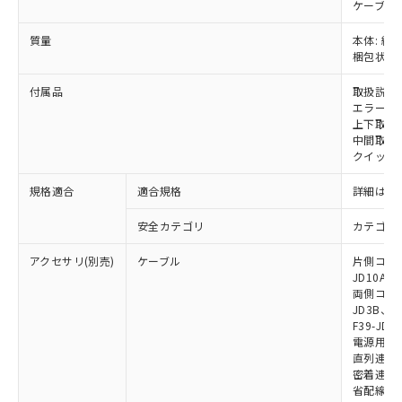
ケーブル:
をご了承ください。
EU RoHS指令（10物質）の非含有証明書
※当社の共同利用者とは、
"個人情報
質量
本体: 約1.
51物質の非含有証明書（当社基準）
の共同利用に関して"
の「1.共同利
梱包状態: 
※本証明書は発行日時点で非含有を証明す
用者の範囲」に記載されている法人を
るもので、過去に遡って非含有を証明する
付属品
取扱説明
指します。
ものではありません。
エラーモ
また、RoHS指令のフタル酸エステル類４
上下取付金具
中間取付
物質の対応では、対応完了までの期間は出
クイックイ
荷製品に未対応品が混在することから備考
欄に対応日を記載しておりました。
規格適合
適合規格
詳細はカ
既に当社にて対応品への在庫切替を完了
していることから、特段のことがない限
安全カテゴリ
カテゴリ 
り、2022年1月12日より割愛しておりま
す。
アクセサリ(別売)
ケーブル
片側コネクタ
JD10A、F
両側コネクタ
JD3B、F3
F39-JD2
電源用ケーブ
直列連結ケー
密着連結専用
省配線用ケー