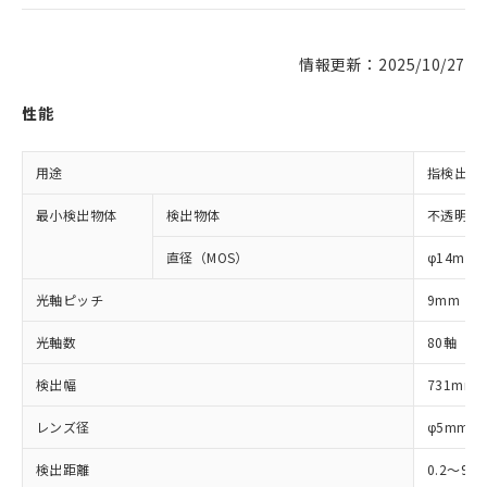
情報更新：2025/10/27
性能
用途
指検出用
最小検出物体
検出物体
不透明体
直径（MOS）
φ14mm
光軸ピッチ
9mm
光軸数
80軸
検出幅
731mm
レンズ径
φ5mm
検出距離
0.2～9m