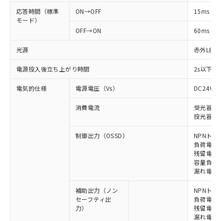
応答時間（標準
ON→OFF
15ms
モード）
OFF→ON
60ms
光源
赤外LED (
電源投入後立ち上がり時間
2s以下(
電気的仕様
電源電圧（Vs）
DC24V±
消費電流
受光器: 9
投光器: 1
制御出力（OSSD）
NPNトラ
負荷電流 
残留電圧 
容量負荷 2
漏れ電流 
補助出力（ノン
NPNトラ
セーフティ出
負荷電流 
力）
残留電圧 
漏れ電流 