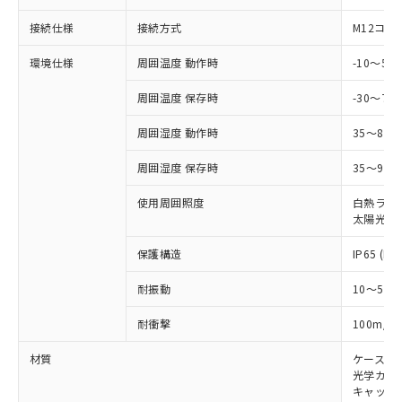
国政府の輸出許可(または役務取引許
号
覧された時点での実際の在庫および標
ミウム(Cd) 100ppm以下、
Pb(鉛) :1000ppm、 Hg(水銀) : 1000ppm、 Cd(カドミウ
可)を取得するなどの必要な手続きを
六価クロム(Cr(Ⅵ)) 1000ppm以下、ポリ臭化ビフェニル
ム) : 100ppm、
準価格とは異なる場合があることをご
接続仕様
接続方式
M12コネ
類(PBB) 1000ppm以下、ポリ臭化ジフェニルエーテル類
Cr(Ⅵ)(六価クロム) : 1000ppm、 PBBs(ポリ臭化ビフェ
とります。
了承ください。
(PBDE) 1000ppm以下、フタル酸ビス(2-エチルヘキシ
○
一定数以上の在庫あり
ニル類) : 1000ppm、 PBDEs(ポリ臭化ジフェニルエーテ
当社は規制貨物を破棄する場合は、完
ル) (DEHP)(別名：DOP) 1000ppm以下、フタル酸ブチ
正式な納期状況および標準価格はお客
ル類) : 1000ppm、
環境仕様
周囲温度 動作時
-10～5
ルベンジル（BBP） 1000ppm以下、フタル酸ジブチル
全に破砕するなど、違法に輸出されな
DBP(フタル酸ジブチル) : 1000ppm、 DIBP(フタル酸ジ
様のお取引先、またはお客様担当のオ
（DBP） 1000ppm以下、フタル酸ジイソブチル
イソブチル) : 1000ppm、 BBP(フタル酸ブチルベンジ
△
一定数には満たないが在庫あり
いよう必要な手段を講じます。
周囲温度 保存時
-30～70
ムロン制御機器販売店・当社販売員に
(DIBP) 1000ppm以下
ル) : 1000ppm、
当社は貴社製品を、核兵器、ミサイ
但し、RoHS指令で産業用監視および制御機器に対する
DEHP(フタル酸ビス(2-エチルヘキシル)) : 1000ppm
ご相談ください。
適用除外項目は除く。
ル、化学兵器、生物兵器またはその他
周囲湿度 動作時
35～85
－
在庫なし(最新の在庫状況につ
オムロン制御機器販売店や当社販売拠
フタル酸エステル類の４物質については閾値を超える意
武器並びにこれらの製造装置等に一切
いては、お客様のお取引先、ま
図的な使用がないことを確認しています。
点は「
販売ネットワーク
」をご確認
※2 環境保護使用期限
周囲湿度 保存時
35～95%
使用いたしません。
たはお客様担当のオムロン制御
ください。
当社は、貴社製品を第三者に販売する
機器販売店・当社販売員にご確
在庫状況および標準価格結果を当社の
※2 対応予定月
使用周囲照度
白熱ランプ:
「ｅ」：有害物質（10物質）のすべてが基
場合は、上記1、2および3の内容を当
認ください)
事前の承諾なく第三者に漏洩または開
太陽光: 1
準値以下であることを示します。
該第三者に通知します。また当社は、
示しないようお願いします。
部品在庫の切り替え状況などにより、予定
「10」：通常の使用状況下において有害物
販売先および販売に係わる関係者が違
マイパーツ機能（部品リスト作成サー
空
受注生産機種、また在庫状況の
保護構造
IP65 (IE
月が前後することがあります。
質が外部に漏えいし、環境に深刻な影響を
法に輸出するおそれがある場合は、取
ビス）をご利用いただくには、I-Web
白
情報を公開していない機種
及ぼさない年数を意味します。
り引きをいたしません。
メンバーズにご登録されている必要が
耐振動
10～55H
「－」：未確認です。当社販売部門へお問
あります。
い合わせください。
2
耐衝撃
100m/s
お客様が当ウェブサイト上で当社にご
※3 非含有証明書ダウンロード
登録された部品リストについて、当社
材質
ケース:
および当社の共同利用者が、当社の製
下記の非含有証明書をダウンロードするこ
光学カバー
品・サービスに関するお客様との取
キャップ:
とができます。
合意する
キャンセル
引・商談に必要な範囲で利用すること