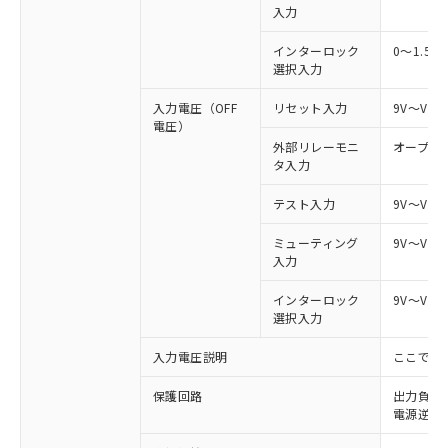
入力
インターロック
0～1.5V
選択入力
入力電圧（OFF
リセット入力
9V～Vs
電圧）
外部リレーモニ
オープン
タ入力
テスト入力
9V～Vs
ミューティング
9V～Vs
入力
インターロック
9V～Vs
選択入力
入力電圧説明
ここでの
保護回路
出力負荷
電源逆接