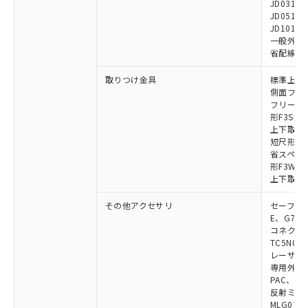
JD0310B
JD0510B
JD1010B
一般外部表
省配線コネク
取りつけ金具
標準上下取
側面フラッ
フリーロケ
形F3SN
上下取付金具
短尺形F3S
省スペース取
形F3W-C
上下取付金具
その他アクセサリ
セーフティリ
E、G7S-3
コネクタ中
TC5N01、
レーザポイン
専用外部表示
PAC、F39
反射ミラー:
MLG0711