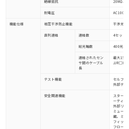
※1 対応状況
絶縁抵抗
20MΩ以上
対応済み：EU RoHS指令（10物質）の
耐電圧
AC1000V
非含有に対応した製品が提供可能な商品で
機能仕様
相互干渉防止機能
干渉光回
す。
対応予定：EU RoHS指令（10物質）の非含
ご利用条件
直列連結
連結数
4セットま
有に対応した製品に切り替える予定のある
商品です。
総光軸数
400光軸
対応予定なし：EU RoHS指令（10物質）の
以下の条件をお読みいただき、同意のうえ
非含有に非対応の商品で、対応品を出す予
連結されたセン
最大15m
ご利用ください。
定はありません。
サ間のケーブル
JJR□
調査・確認中：EU RoHS指令（10物質）の
長
本サービスは、当社制御機器事業取扱
※1 中国RoHS○×表
非含有の対応状況を調査中または確認中の
商品の当社在庫状況および標準価格
商品です。
テスト機能
セルフテ
(税抜)を提供させていただくもので
「○」：最大均質材料含有率が中国RoHSの
外部テス
非該当品：ライセンス料など無形物で、有
す。
基準値以下であることを示します。
害物質有無と関係のない商品です。
当社制御機器事業取扱商品の中には、
安全関連機能
スタート
「×」：最大均質材料含有率が中国RoHSの
仕入先様の事情により、非含有部品として
本サービスの対象外となる商品もある
ーティン
基準値を超えていることを示します。
いたものが、含有品と判明した場合などや
当社は、これら貴社製品のうち、外国
外部リレ
ことをご了承ください。
「－」：未確認です。当社販売部門へお問
むを得ず変更することがあります。
為替および外国貿易法に定める商品
ミューテ
在庫状況および標準価格照会結果は、
い合わせください。
蔵。ミュー
（以下｢規制貨物等」という）を輸出
記載している更新日時点での社内デー
フィック
*EU RoHS指令（10物質）：
または国外への提供する場合は、日本
記
タに基づき作成されるものであり、閲
説明
鉛(Pb) 1000ppm以下、 水銀(Hg) 1000ppm以下、 カド
フローテ
*中国RoHS10物質の基準値 (GB/T26572)：