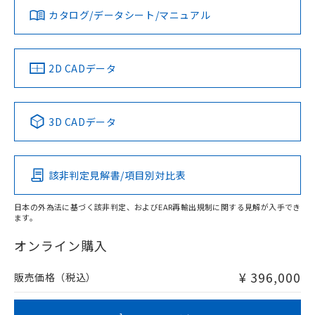
カタログ/データシート/マニュアル
対応済み
LR型式承認
DNV型式承認
BV型式承認
KR型式承
（イギリス
（ノルウェー
（フランス
（韓国
船舶規格）
船舶規格）
船舶規格）
船舶規格
中国 RoHS
注意事項・凡例
2D CADデータ
No
No
No
No
中国 RoHS表
※1 ※2
3D CADデータ
この製品の規格認証/適合状況ページへ
Pb
Hg
Cd
Cr(VI)
その他の認証はこちらのページからご検索ください
該非判定見解書/項目別対比表
X
O
O
O
日本の外為法に基づく該非判定、およびEAR再輸出規制に関する見解が入手でき
ます。
"対応済み"や非含有の記載がされた商品であっても、流通
在庫等で未対応品が混在する可能性があります。
オンライン購入
非含有品が必要な際は、弊社営業部門もしくは販売店へお
問い合わせください。
¥ 396,000
販売価格（税込）
この製品のRoHS/REACH対応状況ページへ