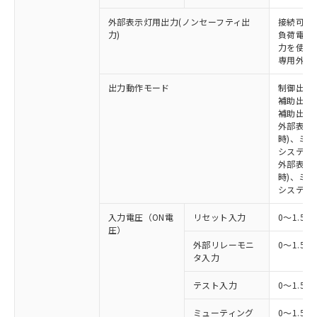
外部表示灯用出力(ノンセーフティ出
接続可能な
力)
負荷電流:
力を使用す
専用外部表
出力動作モード
制御出力:
補助出力1
補助出力2
外部表示
時)、ミ
システム
外部表示灯
時)、ミ
システム
入力電圧（ON電
リセット入力
0～1.5V
圧）
外部リレーモニ
0～1.5V
タ入力
テスト入力
0～1.5V
ミューティング
0～1.5V