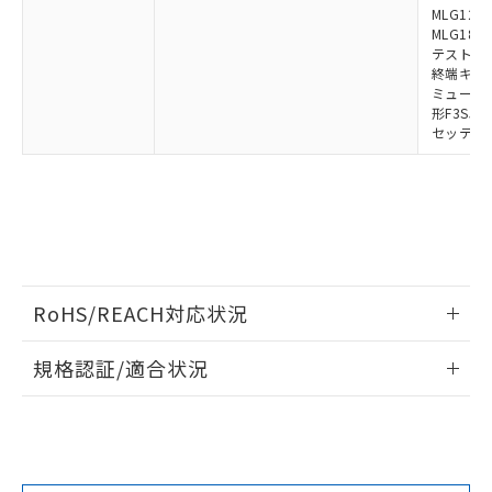
MLG1219
MLG1830
テストロッド
終端キャップ
ミューティ
形F3SJ用
セッティン
RoHS/REACH対応状況
情報更新：2026/7/29
規格認証/適合状況
EU RoHS
注意事項・凡例
UL認証
CSA認証
CEマーキング
Yes
Yes
Yes
対応状況
対応予定月
※1
※2