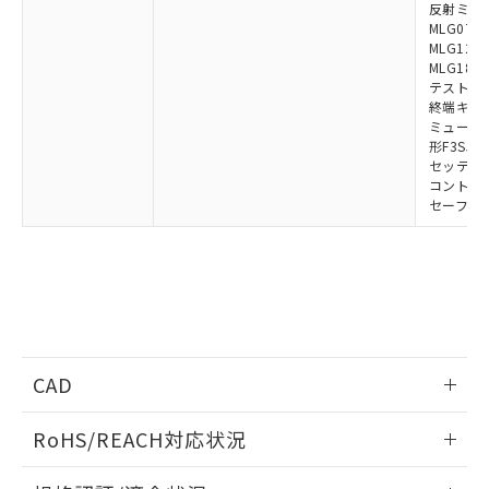
反射ミラー:
MLG0711
MLG1219
MLG1830
テストロッド
終端キャップ
ミューティ
形F3SJ用
セッティン
コントロー
セーフティ
CAD
ログイン/会員登録いただくと、CADデータをダウンロー
RoHS/REACH対応状況
ドすることができます。
情報更新：2026/7/29