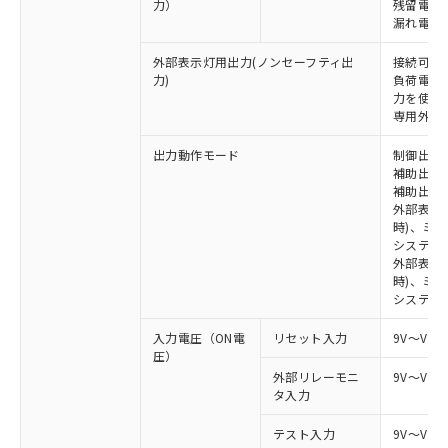
力）
残留電圧 
漏れ電流 
外部表示灯用出力(ノンセーフティ出
接続可能な
力)
負荷電流:
力を使用す
専用外部表
出力動作モード
制御出力:
補助出力1
補助出力2
外部表示
時)、ミ
システム
外部表示灯
時)、ミ
システム
入力電圧（ON電
リセット入力
9V～Vs
圧）
外部リレーモニ
9V～Vs
タ入力
テスト入力
9V～Vs