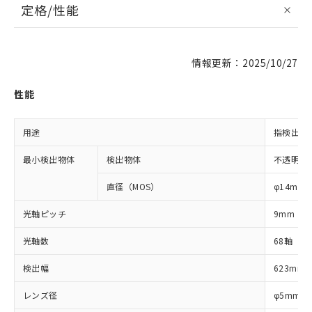
定格/性能
情報更新：2025/10/27
性能
用途
指検出用
最小検出物体
検出物体
不透明体
直径（MOS）
φ14mm
光軸ピッチ
9mm
光軸数
68軸
検出幅
623mm
レンズ径
φ5mm