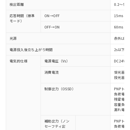
検出距離
0.2～9m
応答時間（標準
ON→OFF
15ms
モード）
OFF→ON
60ms
光源
赤外LED (
電源投入後立ち上がり時間
2s以下(
電気的仕様
電源電圧（Vs）
DC24V±
消費電流
受光器: 9
投光器: 1
制御出力（OSSD）
PNPトラ
負荷電流 
残留電圧 
容量負荷 2
漏れ電流 
補助出力（ノン
PNPトラ
セーフティ出
負荷電流 