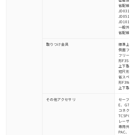
省配線用ケー
JD0310B
JD0510B
JD1010B
一般外部表
省配線コネク
取りつけ金具
標準上下取
側面フラッ
フリーロケ
形F3SN
上下取付金具
短尺形F3S
省スペース取
形F3W-C
上下取付金具
その他アクセサリ
セーフティリ
E、G7S-3
コネクタ中
TC5P01、
レーザポイン
専用外部表示
PAC、F39