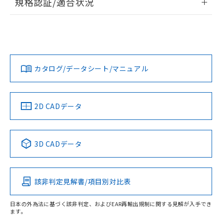
規格認証/適合状況
ログイン/会員登録
EU RoHS
注意事項・凡例
UL認証
CSA認証
CEマーキング
Yes
Yes
Yes
対応状況
対応予定月
※1
※2
ダウンロードデータをご利用いただく前に、以下を必ずお読
みください。
カタログ/データシート/マニュアル
対応済み
ソフトウェアの使用条件
LR型式承認
DNV型式承認
BV型式承認
KR型式承
（イギリス
（ノルウェー
（フランス
（韓国
船舶規格）
船舶規格）
船舶規格）
船舶規格
中国 RoHS
注意事項・凡例
2D CADデータ
No
No
No
No
中国 RoHS表
※1 ※2
3D CADデータ
この製品の規格認証/適合状況ページへ
Pb
Hg
Cd
Cr(VI)
その他の認証はこちらのページからご検索ください
該非判定見解書/項目別対比表
X
O
O
O
日本の外為法に基づく該非判定、およびEAR再輸出規制に関する見解が入手でき
ます。
"対応済み"や非含有の記載がされた商品であっても、流通