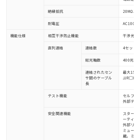
絶縁抵抗
20MΩ以上
※1 対応状況
耐電圧
AC1000V
対応済み：EU RoHS指令（10物質）の
機能仕様
相互干渉防止機能
干渉光回
非含有に対応した製品が提供可能な商品で
す。
直列連結
連結数
4セットま
対応予定：EU RoHS指令（10物質）の非含
ご利用条件
有に対応した製品に切り替える予定のある
総光軸数
400光軸
商品です。
対応予定なし：EU RoHS指令（10物質）の
連結されたセン
最大15m
以下の条件をお読みいただき、同意のうえ
サ間のケーブル
JJR□
非含有に非対応の商品で、対応品を出す予
ご利用ください。
長
定はありません。
調査・確認中：EU RoHS指令（10物質）の
本サービスは、当社制御機器事業取扱
テスト機能
セルフテ
※1 中国RoHS○×表
非含有の対応状況を調査中または確認中の
商品の当社在庫状況および標準価格
外部テス
商品です。
(税抜)を提供させていただくもので
「○」：最大均質材料含有率が中国RoHSの
非該当品：ライセンス料など無形物で、有
安全関連機能
スタート
す。
基準値以下であることを示します。
害物質有無と関係のない商品です。
ーティン
当社制御機器事業取扱商品の中には、
「×」：最大均質材料含有率が中国RoHSの
仕入先様の事情により、非含有部品として
外部リレ
本サービスの対象外となる商品もある
基準値を超えていることを示します。
ミューテ
いたものが、含有品と判明した場合などや
当社は、これら貴社製品のうち、外国
ことをご了承ください。
蔵。ミュー
「－」：未確認です。当社販売部門へお問
むを得ず変更することがあります。
為替および外国貿易法に定める商品