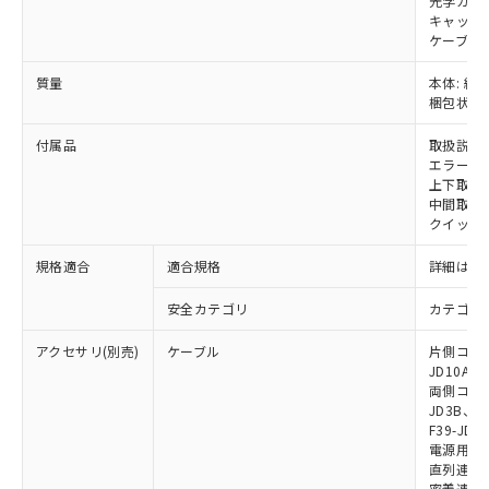
光学カバー
および当社の共同利用者が、当社の製
キャップ:
下記の非含有証明書をダウンロードするこ
品・サービスに関するお客様との取
ケーブル:
とができます。
合意する
キャンセル
引・商談に必要な範囲で利用すること
質量
本体: 約1.
をご了承ください。
EU RoHS指令（10物質）の非含有証明書
梱包状態: 
※当社の共同利用者とは、
"個人情報
51物質の非含有証明書（当社基準）
の共同利用に関して"
の「1.共同利
※本証明書は発行日時点で非含有を証明す
付属品
取扱説明
用者の範囲」に記載されている法人を
エラーモ
るもので、過去に遡って非含有を証明する
指します。
上下取付金具
ものではありません。
中間取付
また、RoHS指令のフタル酸エステル類４
クイックイ
物質の対応では、対応完了までの期間は出
荷製品に未対応品が混在することから備考
規格適合
適合規格
詳細はカ
欄に対応日を記載しておりました。
既に当社にて対応品への在庫切替を完了
安全カテゴリ
カテゴリ 
していることから、特段のことがない限
り、2022年1月12日より割愛しておりま
アクセサリ(別売)
ケーブル
片側コネクタ
JD10A、F
す。
両側コネクタ
JD3B、F3
F39-JD2
電源用ケーブ
直列連結ケー
密着連結専用