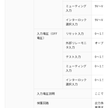
ミューティング
9V～Vs
入力
インターロック
9V～Vs
選択入力
入力電圧（OFF
リセット入力
0～1.5
電圧）
外部リレーモニ
オープン
タ入力
テスト入力
0～1.5
ミューティング
0～1.5
入力
インターロック
0～1.5
選択入力
入力電圧説明
ここでの
保護回路
出力負荷
電源逆接