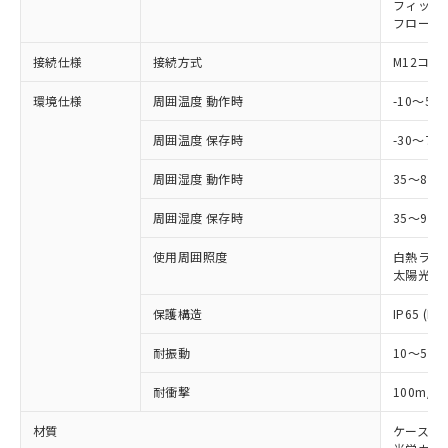
在庫状況および標準価格照会結果は、
フィック
い合わせください。
（以下｢規制貨物等」という）を輸出
記載している更新日時点での社内デー
フローテ
*EU RoHS指令（10物質）：
または国外への提供する場合は、日本
記
タに基づき作成されるものであり、閲
説明
鉛(Pb) 1000ppm以下、 水銀(Hg) 1000ppm以下、 カド
*中国RoHS10物質の基準値 (GB/T26572)：
国政府の輸出許可(または役務取引許
接続仕様
接続方式
M12コネ
号
覧された時点での実際の在庫および標
ミウム(Cd) 100ppm以下、
Pb(鉛) :1000ppm、 Hg(水銀) : 1000ppm、 Cd(カドミウ
可)を取得するなどの必要な手続きを
六価クロム(Cr(Ⅵ)) 1000ppm以下、ポリ臭化ビフェニル
ム) : 100ppm、
準価格とは異なる場合があることをご
類(PBB) 1000ppm以下、ポリ臭化ジフェニルエーテル類
Cr(Ⅵ)(六価クロム) : 1000ppm、 PBBs(ポリ臭化ビフェ
とります。
環境仕様
周囲温度 動作時
-10～5
了承ください。
(PBDE) 1000ppm以下、フタル酸ビス(2-エチルヘキシ
○
一定数以上の在庫あり
ニル類) : 1000ppm、 PBDEs(ポリ臭化ジフェニルエーテ
当社は規制貨物を破棄する場合は、完
ル) (DEHP)(別名：DOP) 1000ppm以下、フタル酸ブチ
正式な納期状況および標準価格はお客
ル類) : 1000ppm、
ルベンジル（BBP） 1000ppm以下、フタル酸ジブチル
周囲温度 保存時
-30～70
全に破砕するなど、違法に輸出されな
DBP(フタル酸ジブチル) : 1000ppm、 DIBP(フタル酸ジ
様のお取引先、またはお客様担当のオ
（DBP） 1000ppm以下、フタル酸ジイソブチル
イソブチル) : 1000ppm、 BBP(フタル酸ブチルベンジ
△
一定数には満たないが在庫あり
いよう必要な手段を講じます。
ムロン制御機器販売店・当社販売員に
(DIBP) 1000ppm以下
ル) : 1000ppm、
周囲湿度 動作時
35～85
当社は貴社製品を、核兵器、ミサイ
但し、RoHS指令で産業用監視および制御機器に対する
DEHP(フタル酸ビス(2-エチルヘキシル)) : 1000ppm
ご相談ください。
適用除外項目は除く。
ル、化学兵器、生物兵器またはその他
－
在庫なし(最新の在庫状況につ
オムロン制御機器販売店や当社販売拠
フタル酸エステル類の４物質については閾値を超える意
周囲湿度 保存時
35～95%
武器並びにこれらの製造装置等に一切
いては、お客様のお取引先、ま
図的な使用がないことを確認しています。
点は「
販売ネットワーク
」をご確認
※2 環境保護使用期限
使用いたしません。
たはお客様担当のオムロン制御
ください。
使用周囲照度
白熱ランプ:
当社は、貴社製品を第三者に販売する
機器販売店・当社販売員にご確
在庫状況および標準価格結果を当社の
太陽光: 1
※2 対応予定月
「ｅ」：有害物質（10物質）のすべてが基
場合は、上記1、2および3の内容を当
認ください)
事前の承諾なく第三者に漏洩または開
準値以下であることを示します。
該第三者に通知します。また当社は、
保護構造
IP65 (IE
示しないようお願いします。
部品在庫の切り替え状況などにより、予定
「10」：通常の使用状況下において有害物
販売先および販売に係わる関係者が違
マイパーツ機能（部品リスト作成サー
空
受注生産機種、また在庫状況の
月が前後することがあります。
質が外部に漏えいし、環境に深刻な影響を
法に輸出するおそれがある場合は、取
耐振動
10～55H
ビス）をご利用いただくには、I-Web
白
情報を公開していない機種
及ぼさない年数を意味します。
り引きをいたしません。
メンバーズにご登録されている必要が
「－」：未確認です。当社販売部門へお問
2
耐衝撃
100m/s
あります。
い合わせください。
お客様が当ウェブサイト上で当社にご
材質
ケース:
※3 非含有証明書ダウンロード
登録された部品リストについて、当社