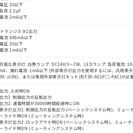
電圧 2V以下
荷 2.2µF
電流 2mA以下
Nトランジスタ1出力
電流 300mA以下
電圧 2V以下
電流 1mA以下
 RoHS指令（10物質）の非含有に対応した製品が提供可能な商品です
oHS指令（10物質）の非含有に対応した製品に切り替える予定のある
可能な表示灯: 白熱ランプ: DC24V/3～7W、LEDランプ: 負荷電流: 1
 RoHS指令（10物質）の非含有に非対応の商品で、対応品を出す予
0mA、漏れ電流: 1mA以下 (外部表示灯出力を使用するには、汎用表
 RoHS指令（10物質）の非含有の対応状況を調査中または確認中の
F39-JJ3N)、または専用外部表示灯キット(形F39-A01P□-PAC)が必要
ンス料など無形物で、有害物質有無と関係のない商品です。
○×表
より、非含有部品としていたものが、含有品と判明した場合などやむ
出力: 入光時ON
みいただき、同意のうえご利用ください。
出力1: 制御出力の反転出力
材料含有率が中国RoHSの基準値以下であることを示します。
出力2: 通電時間が30000時間経過時にON
材料含有率が中国RoHSの基準値を超えていることを示します。
、当社制御機器事業取扱商品の当社在庫状況および標準価格(税抜)
ら貴社製品のうち、外国為替および外国貿易法に定める商品（以下｢
質）：
表示灯出力1: 制御出力の反転出力 (ベーシックシステム時)、ミュー
す。当社販売部門へお問い合わせください。
 水銀(Hg) 1000ppm以下、 カドミウム(Cd) 100ppm以下、
たは国外への提供する場合は、日本国政府の輸出許可(または役務取
000ppm以下、ポリ臭化ビフェニル類(PBB) 1000ppm以下、ポリ臭化ジフェニルエーテル類(P
ーライド時ON (ミューティングシステム時)
事業取扱商品の中には、本サービスの対象外となる商品もあること
手続きをとります。
キシル) (DEHP)(別名：DOP) 1000ppm以下、フタル酸ブチルベンジル（BBP） 100
表示灯出力2: ロックアウト時ON (ベーシックシステム時)、ミューテ
(GB/T26572)：
以下、フタル酸ジイソブチル (DIBP) 1000ppm以下
び標準価格照会結果は、記載している更新日時点での社内データに
物を破棄する場合は、完全に破砕するなど、違法に輸出されないよ
(水銀) : 1000ppm、 Cd(カドミウム) : 100ppm、
ーライド時ON (ミューティングシステム時)
業用監視および制御機器に対する適用除外項目は除く。
覧された時点での実際の在庫および標準価格とは異なる場合がある
1000ppm、 PBBs(ポリ臭化ビフェニル類) : 1000ppm、 PBDEs(ポリ臭化ジフェニルエーテル類
物質については閾値を超える意図的な使用がないことを確認しています。