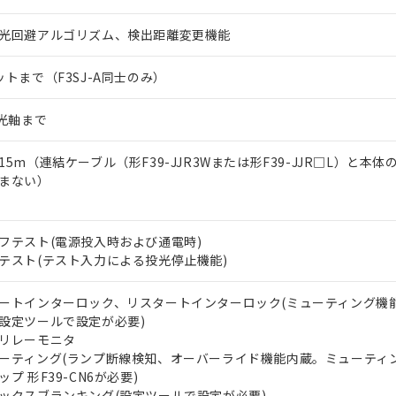
光回避アルゴリズム、検出距離変更機能
ットまで（F3SJ-A同士のみ）
0光軸まで
15m（連結ケーブル（形F39-JJR3Wまたは形F39-JJR□L）と本
まない）
フテスト(電源投入時および通電時)
テスト(テスト入力による投光停止機能)
ートインターロック、リスタートインターロック(ミューティング機
設定ツールで設定が必要)
リレーモニタ
ーティング(ランプ断線検知、オーバーライド機能内蔵。ミューティ
ップ 形F39-CN6が必要)
ックスブランキング(設定ツールで設定が必要)