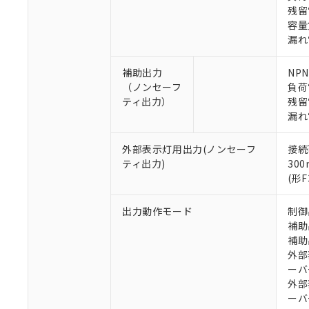
残留
容量負
漏れ
補助出力
NP
（ノンセーフ
負荷
※1 対応状況
ティ出力）
残留
漏れ
対応済み：EU
対応予定：EU R
外部表示灯用出力(ノンセーフ
接続
対応予定なし：EU
ティ出力)
30
調査・確認中：EU
ご利用条件
(形
非該当品：ライセ
※1 中国RoHS
仕入先様の事情に
出力動作モード
制御
があります。
以下の条件をお読
補助
「○」：最大均質
補助
「×」：最大均質
本サービスは
当社は、これ
*EU RoHS指令（10物
外部
「－」：未確認で
鉛(Pb) 1000ppm以下、
くものです。
う）を輸出ま
記
説明
六価クロム(Cr(Ⅵ)) 1
ーバ
当社制御機器
などの必要な
フタル酸ビス(2-エチルヘ
号
外部
*中国RoHS10物質の基準値 
ル（DBP） 1000ppm
在庫状況およ
当社は規制貨
Pb(鉛) :1000ppm、 Hg
ーバ
但し、RoHS指令で産
のであり、閲
ます。
Cr(Ⅵ)(六価クロム) : 
フタル酸エステル類の４