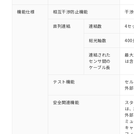
機能仕様
相互干渉防止機能
干渉
直列連結
連結数
4セ
総光軸数
40
連結された
最大
センサ間の
は含
ケーブル長
テスト機能
セル
外部
安全関連機能
スタ
は、
外部
ミュ
キャ
フィ