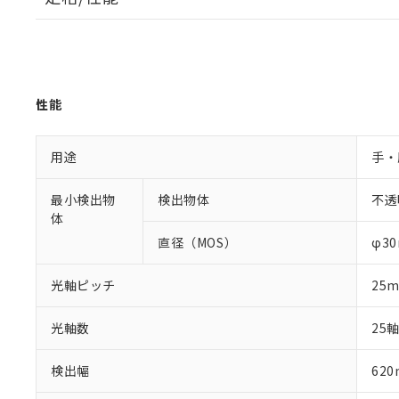
性能
用途
手・
最小検出物
検出物体
不透
体
直径（MOS）
φ3
光軸ピッチ
25
光軸数
25
検出幅
62