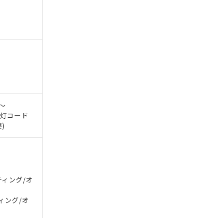
。
商品です。
0～
定はありません。
示灯コード
商品です。
)
を得ず変更すること
を提供させていただ
規制貨物等」とい
ティング/オ
引許可)を取得する
BDE) 1000ppm以下、
をご了承ください。
0ppm以下、フタル酸ジブチ
ィング/オ
基づき作成されるも
う必要な手段を講じ
ことをご了承くださ
) : 1000ppm、