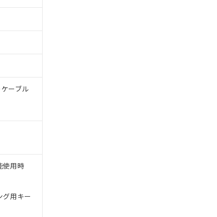
体のケーブル
能使用時
ング用キー