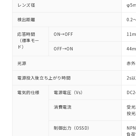
レンズ径
φ5
検出距離
0.2
応答時間
ON→OFF
11m
（標準モー
ド）
OFF→ON
44m
光源
赤外L
電源投入後立ち上がり時間
2s
電気的仕様
電源電圧（Vs）
DC
消費電流
受光
投光
制御出力（OSSD）
NP
負荷