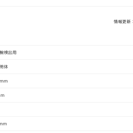
情報更新：2
腕検出用
明体
0mm
mm
軸
0mm