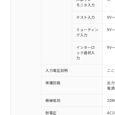
モニタ入力
テスト入力
9V
ミューティン
9V
グ入力
インターロ
9V
ック選択入
力
入力電圧説明
ここ
保護回路
出力
電源
絶縁抵抗
20M
耐電圧
AC1