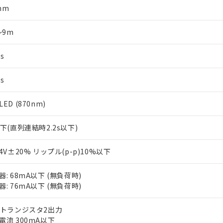
mm
～9m
s
s
ED (870nm)
以下(直列連結時2.2s以下)
24V±20% リップル(p-p)10%以下
器: 68mA以下 (無負荷時)
器: 76mA以下 (無負荷時)
Nトランジスタ2出力
電流 300mA以下