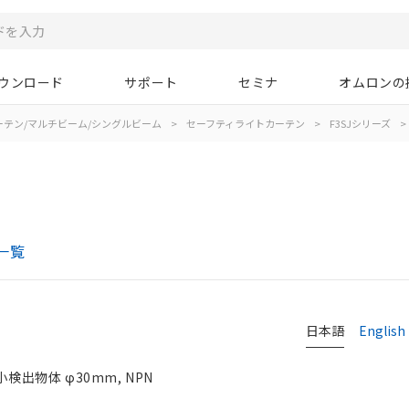
ウンロード
サポート
セミナ
オムロンの
ーテン/マルチビーム/シングルビーム
>
セーフティライトカーテン
>
F3SJシリーズ
>
一覧
日本語
English
検出物体 φ30mm, NPN