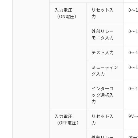
○
一定数以
DBP(フタル酸ジブチル) :
い。
当社は貴社製
DEHP(フタル酸ビス(2-エ
入力電圧
リセット入
0～
正式な納期状
置等に一切使
（ON電圧）
力
当社販売員に
※2 対応予定月
△
一定数に
当社は、貴社
オムロン制御
また当社は、
※2 環境保護使
在庫状況およ
部品在庫の切り替
たしません。
外部リレー
0～
－
在庫なし
す。
モニタ入力
「ｅ」：有害物質
機器販売
マイパーツ機
「10」：通常の
ている必要が
味します。
テスト入力
0～
空
受注生産
お客様が当ウ
※3 非含有証明
「－」：未確認で
白
が、当社の製
ミューティン
0～
さい。
下記の非含有証明
グ入力
※当社の共同
いる法人を指
EU RoHS指令（
インターロ
0～
51物質の非含有証
ック選択入
※本証明書は発行
力
また、RoHS指
混在することから
既に当社にて対応
入力電圧
リセット入
9V
り割愛しておりま
（OFF電圧）
力
外部リレー
オー