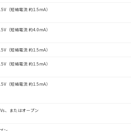
上の在庫あり
 1000ppm、 DIBP(フタル酸ジイソブチル) : 1000ppm、 BBP(フタル酸ブチルベンジル) :
品を、核兵器、ミサイル、化学兵器、生物兵器またはその他武器並
チルヘキシル)) : 1000ppm
1.5V（短絡電流 約1.5mA）
況および標準価格はお客様のお取引先、またはお客様担当のオムロ
用いたしません。
ご相談ください。
は満たないが在庫あり
製品を第三者に販売する場合は、上記1、2および3の内容を当該第
機器販売店や当社販売拠点は「
販売ネットワーク
」をご確認くだ
販売先および販売に係わる関係者が違法に輸出するおそれがある場
用期限
び標準価格結果を当社の事前の承諾なく第三者に漏洩または開示し
え状況などにより、予定月が前後することがあります。
1.5V（短絡電流 約4.0mA）
(最新の在庫状況については、お客様のお取引先、またはお客様担当
（10物質）のすべてが基準値以下であることを示します。
店・当社販売員にご確認ください)
能（部品リスト作成サービス）をご利用いただくには、I-Webメン
使用状況下において有害物質が外部に漏えいし、環境に深刻な影響を
あります。
1.5V（短絡電流 約1.5mA）
機種、また在庫状況の情報を公開していない機種
ェブサイト上で当社にご登録された部品リストについて、当社およ
書ダウンロード
す。当社販売部門へお問い合わせください。
品・サービスに関するお客様との取引・商談に必要な範囲で利用す
合意する
キャンセル
1.5V（短絡電流 約1.5mA）
書をダウンロードすることができます。
利用者とは、
"個人情報の共同利用に関して"
の「1.共同利用者の
します。
10物質）の非含有証明書
1.5V（短絡電流 約1.5mA）
明書（当社基準）
日時点で非含有を証明するもので、過去に遡って非含有を証明するも
令のフタル酸エステル類４物質の対応では、対応完了までの期間は出
備考欄に対応日を記載しておりました。
品への在庫切替を完了していることから、特段のことがない限り、20
～Vs、またはオープン
す。
プン