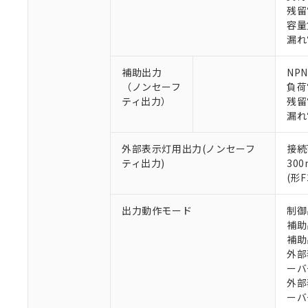
残留
容量負
漏れ
補助出力
NP
（ノンセーフ
負荷
※1 対応状況
ティ出力）
残留
漏れ
対応済み：EU
対応予定：EU R
外部表示灯用出力(ノンセーフ
接続
対応予定なし：EU
ティ出力)
30
調査・確認中：EU
ご利用条件
(形
非該当品：ライセ
※1 中国RoHS
仕入先様の事情に
出力動作モード
制御
があります。
以下の条件をお読
補助
「○」：最大均質
補助
「×」：最大均質
本サービスは
当社は、これ
*EU RoHS指令（10物
外部
「－」：未確認で
鉛(Pb) 1000ppm以下、
くものです。
う）を輸出ま
記
説明
六価クロム(Cr(Ⅵ)) 1
ーバ
当社制御機器
などの必要な
フタル酸ビス(2-エチルヘ
号
外部
*中国RoHS10物質の基準値 
ル（DBP） 1000ppm
在庫状況およ
当社は規制貨
Pb(鉛) :1000ppm、 Hg
ーバ
但し、RoHS指令で産
のであり、閲
ます。
Cr(Ⅵ)(六価クロム) : 
フタル酸エステル類の４