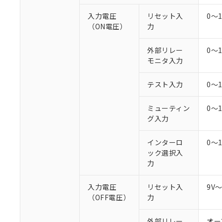
○
一定数以
DBP(フタル酸ジブチル) :
い。
当社は貴社製
DEHP(フタル酸ビス(2-エ
入力電圧
リセット入
0～
正式な納期状
置等に一切使
（ON電圧）
力
当社販売員に
※2 対応予定月
△
一定数に
当社は、貴社
オムロン制御
また当社は、
※2 環境保護使
在庫状況およ
部品在庫の切り替
たしません。
外部リレー
0～
－
在庫なし
す。
モニタ入力
「ｅ」：有害物質
機器販売
マイパーツ機
「10」：通常の
ている必要が
味します。
テスト入力
0～
空
受注生産
お客様が当ウ
※3 非含有証明
「－」：未確認で
白
が、当社の製
ミューティン
0～
さい。
下記の非含有証明
グ入力
※当社の共同
いる法人を指
EU RoHS指令（
インターロ
0～
51物質の非含有証
ック選択入
※本証明書は発行
力
また、RoHS指
混在することから
既に当社にて対応
入力電圧
リセット入
9V
り割愛しておりま
（OFF電圧）
力
外部リレー
オー