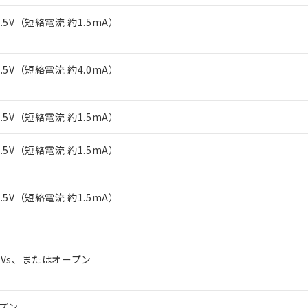
上の在庫あり
 1000ppm、 DIBP(フタル酸ジイソブチル) : 1000ppm、 BBP(フタル酸ブチルベンジル) :
品を、核兵器、ミサイル、化学兵器、生物兵器またはその他武器並
チルヘキシル)) : 1000ppm
1.5V（短絡電流 約1.5mA）
況および標準価格はお客様のお取引先、またはお客様担当のオムロ
用いたしません。
ご相談ください。
は満たないが在庫あり
製品を第三者に販売する場合は、上記1、2および3の内容を当該第
機器販売店や当社販売拠点は「
販売ネットワーク
」をご確認くだ
販売先および販売に係わる関係者が違法に輸出するおそれがある場
用期限
び標準価格結果を当社の事前の承諾なく第三者に漏洩または開示し
え状況などにより、予定月が前後することがあります。
1.5V（短絡電流 約4.0mA）
(最新の在庫状況については、お客様のお取引先、またはお客様担当
（10物質）のすべてが基準値以下であることを示します。
店・当社販売員にご確認ください)
能（部品リスト作成サービス）をご利用いただくには、I-Webメン
使用状況下において有害物質が外部に漏えいし、環境に深刻な影響を
あります。
1.5V（短絡電流 約1.5mA）
機種、また在庫状況の情報を公開していない機種
ェブサイト上で当社にご登録された部品リストについて、当社およ
書ダウンロード
す。当社販売部門へお問い合わせください。
品・サービスに関するお客様との取引・商談に必要な範囲で利用す
合意する
キャンセル
1.5V（短絡電流 約1.5mA）
書をダウンロードすることができます。
利用者とは、
"個人情報の共同利用に関して"
の「1.共同利用者の
します。
10物質）の非含有証明書
1.5V（短絡電流 約1.5mA）
明書（当社基準）
日時点で非含有を証明するもので、過去に遡って非含有を証明するも
令のフタル酸エステル類４物質の対応では、対応完了までの期間は出
備考欄に対応日を記載しておりました。
品への在庫切替を完了していることから、特段のことがない限り、20
～Vs、またはオープン
す。
プン