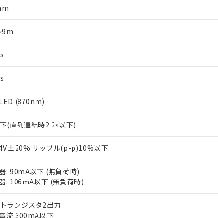
mm
～9m
s
s
ED (870nm)
以下(直列連結時2.2s以下)
24V±20% リップル(p-p)10%以下
器: 90mA以下 (無負荷時)
器: 106mA以下 (無負荷時)
Nトランジスタ2出力
電流 300mA以下