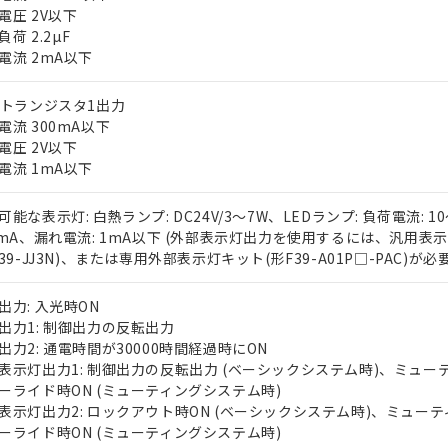
電圧 2V以下
荷 2.2µF
電流 2mA以下
Nトランジスタ1出力
電流 300mA以下
電圧 2V以下
電流 1mA以下
 RoHS指令（10物質）の非含有に対応した製品が提供可能な商品です
oHS指令（10物質）の非含有に対応した製品に切り替える予定のある
可能な表示灯: 白熱ランプ: DC24V/3～7W、LEDランプ: 負荷電流: 1
 RoHS指令（10物質）の非含有に非対応の商品で、対応品を出す予
0mA、漏れ電流: 1mA以下 (外部表示灯出力を使用するには、汎用表
 RoHS指令（10物質）の非含有の対応状況を調査中または確認中の
F39-JJ3N)、または専用外部表示灯キット(形F39-A01P□-PAC)が必要
ンス料など無形物で、有害物質有無と関係のない商品です。
○×表
より、非含有部品としていたものが、含有品と判明した場合などやむ
出力: 入光時ON
みいただき、同意のうえご利用ください。
出力1: 制御出力の反転出力
材料含有率が中国RoHSの基準値以下であることを示します。
出力2: 通電時間が30000時間経過時にON
材料含有率が中国RoHSの基準値を超えていることを示します。
、当社制御機器事業取扱商品の当社在庫状況および標準価格(税抜)
ら貴社製品のうち、外国為替および外国貿易法に定める商品（以下｢
質）：
表示灯出力1: 制御出力の反転出力 (ベーシックシステム時)、ミュー
す。当社販売部門へお問い合わせください。
 水銀(Hg) 1000ppm以下、 カドミウム(Cd) 100ppm以下、
たは国外への提供する場合は、日本国政府の輸出許可(または役務取
000ppm以下、ポリ臭化ビフェニル類(PBB) 1000ppm以下、ポリ臭化ジフェニルエーテル類(P
ーライド時ON (ミューティングシステム時)
事業取扱商品の中には、本サービスの対象外となる商品もあること
手続きをとります。
キシル) (DEHP)(別名：DOP) 1000ppm以下、フタル酸ブチルベンジル（BBP） 100
表示灯出力2: ロックアウト時ON (ベーシックシステム時)、ミューテ
(GB/T26572)：
以下、フタル酸ジイソブチル (DIBP) 1000ppm以下
び標準価格照会結果は、記載している更新日時点での社内データに
物を破棄する場合は、完全に破砕するなど、違法に輸出されないよ
(水銀) : 1000ppm、 Cd(カドミウム) : 100ppm、
ーライド時ON (ミューティングシステム時)
業用監視および制御機器に対する適用除外項目は除く。
覧された時点での実際の在庫および標準価格とは異なる場合がある
1000ppm、 PBBs(ポリ臭化ビフェニル類) : 1000ppm、 PBDEs(ポリ臭化ジフェニルエーテル類
物質については閾値を超える意図的な使用がないことを確認しています。