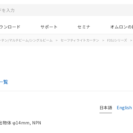
ウンロード
サポート
セミナ
オムロンの
ーテン/マルチビーム/シングルビーム
>
セーフティライトカーテン
>
F3SJシリーズ
>
一覧
日本語
English
物体 φ14mm, NPN