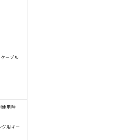
体のケーブル
能使用時
ング用キー