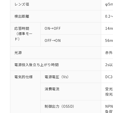
レンズ径
φ5
検出距離
0.2
応答時間
ON→OFF
14m
（標準モー
ド）
OFF→ON
56m
光源
赤外L
電源投入後立ち上がり時間
2s
電気的仕様
電源電圧（Vs）
DC
消費電流
受光
投光
制御出力（OSSD）
NP
負荷