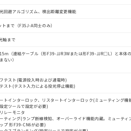
光回避アルゴリズム、検出距離変更機能
ットまで（F3SJ-A同士のみ）
0光軸まで
15m（連結ケーブル（形F39-JJR3Wまたは形F39-JJR□L）と本
まない）
フテスト(電源投入時および通電時)
テスト(テスト入力による投光停止機能)
ートインターロック、リスタートインターロック(ミューティング機
設定ツールで設定が必要)
リレーモニタ
ーティング(ランプ断線検知、オーバーライド機能内蔵。ミューティ
ップ 形F39-CN6が必要)
ックスブランキング(設定ツールで設定が必要)