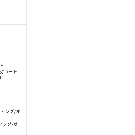
。
商品です。
0～
定はありません。
示灯コード
商品です。
)
を得ず変更すること
を提供させていただ
規制貨物等」とい
ティング/オ
引許可)を取得する
BDE) 1000ppm以下、
をご了承ください。
0ppm以下、フタル酸ジブチ
ィング/オ
基づき作成されるも
う必要な手段を講じ
ことをご了承くださ
) : 1000ppm、