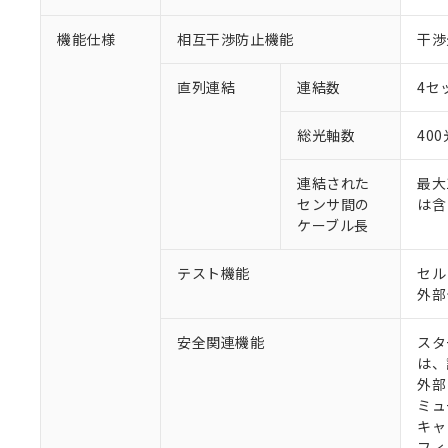
機能仕様
相互干渉防止機能
干渉
直列連結
連結数
4セ
総光軸数
40
連結された
最大
センサ間の
は含
ケーブル長
テスト機能
セル
外部
安全関連機能
スタ
は、
外部
ミュ
キャ
フィ