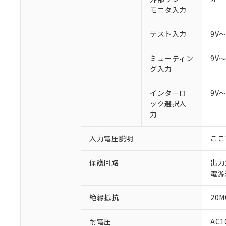
モニタ入力
テスト入力
9V
ミューティン
9V
グ入力
インターロ
9V
ック選択入
力
入力電圧説明
ここ
保護回路
出力
電源
絶縁抵抗
20M
耐電圧
AC1