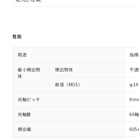
性能
用途
指検
最小検出物
検出物体
不透
体
直径（MOS）
φ1
光軸ピッチ
9m
光軸数
66
検出幅
60