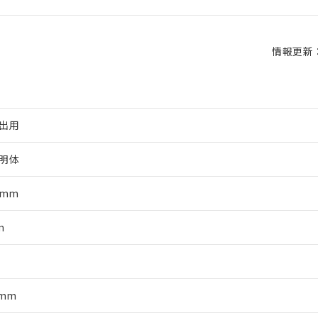
情報更新：2
出用
明体
4mm
m
軸
5mm