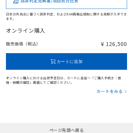
該非判定見解書/項目別対比表
X
O
O
O
日本の外為法に基づく該非判定、およびEAR再輸出規制に関する見解が入手でき
ます。
"対応済み"や非含有の記載がされた商品であっても、流通
在庫等で未対応品が混在する可能性があります。
オンライン購入
非含有品が必要な際は、弊社営業部門もしくは販売店へお
問い合わせください。
¥ 126,500
販売価格（税込）
この製品のRoHS/REACH対応状況ページへ
カートに追加
オンライン購入における出荷予定日は、カートに追加～「ご購入手続き：価
格・納期の確認」画面にてご確認ください。
カートをみる
ページ先頭へ戻る