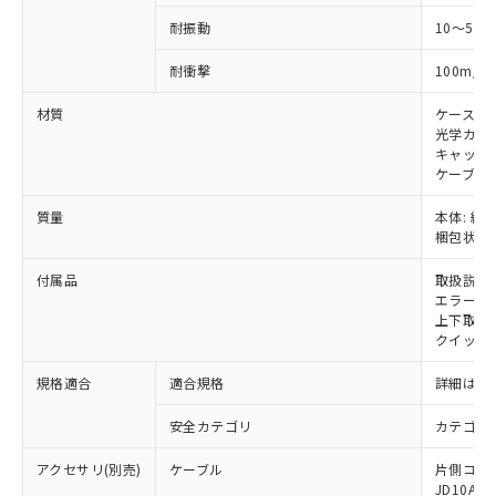
い合わせください。
お客様が当ウェブサイト上で当社にご
耐振動
10～55H
※3 非含有証明書ダウンロード
登録された部品リストについて、当社
および当社の共同利用者が、当社の製
2
耐衝撃
100m/s
下記の非含有証明書をダウンロードするこ
品・サービスに関するお客様との取
とができます。
合意する
キャンセル
引・商談に必要な範囲で利用すること
材質
ケース:
をご了承ください。
光学カバー
EU RoHS指令（10物質）の非含有証明書
キャップ:
※当社の共同利用者とは、
"個人情報
51物質の非含有証明書（当社基準）
ケーブル:
の共同利用に関して"
の「1.共同利
※本証明書は発行日時点で非含有を証明す
用者の範囲」に記載されている法人を
るもので、過去に遡って非含有を証明する
質量
本体: 約1
指します。
梱包状態: 
ものではありません。
また、RoHS指令のフタル酸エステル類４
付属品
取扱説明
物質の対応では、対応完了までの期間は出
エラーモ
荷製品に未対応品が混在することから備考
上下取付金具
欄に対応日を記載しておりました。
クイックイ
既に当社にて対応品への在庫切替を完了
していることから、特段のことがない限
規格適合
適合規格
詳細はカ
り、2022年1月12日より割愛しておりま
す。
安全カテゴリ
カテゴリ 
アクセサリ(別売)
ケーブル
片側コネクタ
JD10A、F