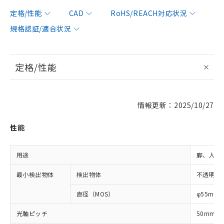
定格/性能
CAD
RoHS/REACH対応状況
規格認証/適合状況
定格/性能
情報更新：2025/10/27
性能
用途
脚、人体
最小検出物体
検出物体
不透明体
直径（MOS）
φ55mm
光軸ピッチ
50mm