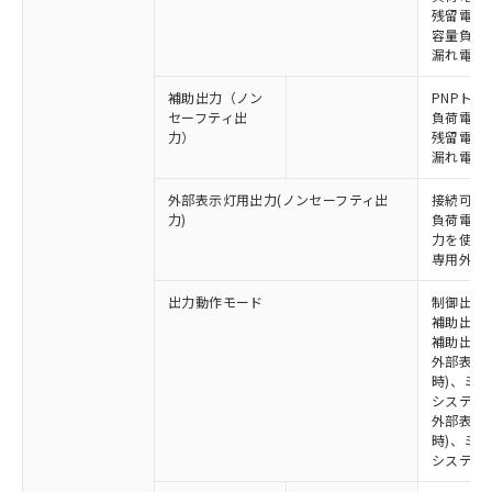
残留電圧 
容量負荷 2
漏れ電流 
補助出力（ノン
PNPトラ
セーフティ出
負荷電流 
力）
残留電圧 
漏れ電流 
外部表示灯用出力(ノンセーフティ出
接続可能な
力)
負荷電流:
力を使用す
専用外部表
出力動作モード
制御出力:
補助出力1
補助出力2
外部表示
時)、ミ
システム
外部表示灯
時)、ミ
システム