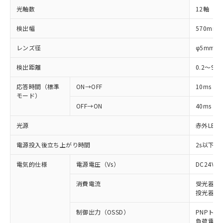
光軸数
12軸
検出幅
570mm
レンズ径
φ5mm
検出距離
0.2～9m
応答時間（標準
ON→OFF
10ms
モード）
OFF→ON
40ms
光源
赤外LED (
電源投入後立ち上がり時間
2s以下(
電気的仕様
電源電圧（Vs）
DC24V±
消費電流
受光器: 6
投光器: 7
制御出力（OSSD）
PNPトラ
負荷電流 