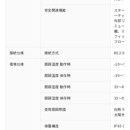
本サービスの対象外となる商品もある
基準値を超えていることを示します。
いたものが、含有品と判明した場合などや
当社は、これら貴社製品のうち、外国
ことをご了承ください。
「－」：未確認です。当社販売部門へお問
むを得ず変更することがあります。
安全関連機能
スタート
為替および外国貿易法に定める商品
在庫状況および標準価格照会結果は、
い合わせください。
ーティン
（以下｢規制貨物等」という）を輸出
記載している更新日時点での社内デー
外部リレ
*EU RoHS指令（10物質）：
または国外への提供する場合は、日本
記
タに基づき作成されるものであり、閲
説明
ミューテ
鉛(Pb) 1000ppm以下、 水銀(Hg) 1000ppm以下、 カド
*中国RoHS10物質の基準値 (GB/T26572)：
国政府の輸出許可(または役務取引許
号
覧された時点での実際の在庫および標
ミウム(Cd) 100ppm以下、
蔵。ミュー
Pb(鉛) :1000ppm、 Hg(水銀) : 1000ppm、 Cd(カドミウ
可)を取得するなどの必要な手続きを
六価クロム(Cr(Ⅵ)) 1000ppm以下、ポリ臭化ビフェニル
ム) : 100ppm、
フィック
準価格とは異なる場合があることをご
類(PBB) 1000ppm以下、ポリ臭化ジフェニルエーテル類
Cr(Ⅵ)(六価クロム) : 1000ppm、 PBBs(ポリ臭化ビフェ
とります。
フローテ
了承ください。
(PBDE) 1000ppm以下、フタル酸ビス(2-エチルヘキシ
○
一定数以上の在庫あり
ニル類) : 1000ppm、 PBDEs(ポリ臭化ジフェニルエーテ
当社は規制貨物を破棄する場合は、完
ル) (DEHP)(別名：DOP) 1000ppm以下、フタル酸ブチ
正式な納期状況および標準価格はお客
ル類) : 1000ppm、
ルベンジル（BBP） 1000ppm以下、フタル酸ジブチル
接続仕様
接続方式
M12コネ
全に破砕するなど、違法に輸出されな
DBP(フタル酸ジブチル) : 1000ppm、 DIBP(フタル酸ジ
様のお取引先、またはお客様担当のオ
（DBP） 1000ppm以下、フタル酸ジイソブチル
イソブチル) : 1000ppm、 BBP(フタル酸ブチルベンジ
△
一定数には満たないが在庫あり
いよう必要な手段を講じます。
ムロン制御機器販売店・当社販売員に
(DIBP) 1000ppm以下
ル) : 1000ppm、
環境仕様
周囲温度 動作時
-10～5
当社は貴社製品を、核兵器、ミサイ
但し、RoHS指令で産業用監視および制御機器に対する
DEHP(フタル酸ビス(2-エチルヘキシル)) : 1000ppm
ご相談ください。
適用除外項目は除く。
ル、化学兵器、生物兵器またはその他
－
在庫なし(最新の在庫状況につ
オムロン制御機器販売店や当社販売拠
フタル酸エステル類の４物質については閾値を超える意
周囲温度 保存時
-30～70
武器並びにこれらの製造装置等に一切
いては、お客様のお取引先、ま
図的な使用がないことを確認しています。
点は「
販売ネットワーク
」をご確認
※2 環境保護使用期限
使用いたしません。
たはお客様担当のオムロン制御
ください。
周囲湿度 動作時
35～85
当社は、貴社製品を第三者に販売する
機器販売店・当社販売員にご確
在庫状況および標準価格結果を当社の
※2 対応予定月
「ｅ」：有害物質（10物質）のすべてが基
場合は、上記1、2および3の内容を当
認ください)
事前の承諾なく第三者に漏洩または開
周囲湿度 保存時
35～95%
準値以下であることを示します。
該第三者に通知します。また当社は、
示しないようお願いします。
部品在庫の切り替え状況などにより、予定
「10」：通常の使用状況下において有害物
販売先および販売に係わる関係者が違
使用周囲照度
白熱ランプ:
マイパーツ機能（部品リスト作成サー
空
受注生産機種、また在庫状況の
月が前後することがあります。
質が外部に漏えいし、環境に深刻な影響を
法に輸出するおそれがある場合は、取
太陽光: 1
ビス）をご利用いただくには、I-Web
白
情報を公開していない機種
及ぼさない年数を意味します。
り引きをいたしません。
メンバーズにご登録されている必要が
「－」：未確認です。当社販売部門へお問
保護構造
IP65 (IE
あります。