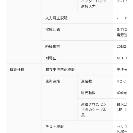
インターロック
0～1.5
選択入力
入力電圧説明
ここでの
保護回路
出力負荷
※1 対応状況
電源逆接
対応済み：EU RoHS指令（10物質）の
絶縁抵抗
20MΩ以上
非含有に対応した製品が提供可能な商品で
す。
耐電圧
AC1000V
対応予定：EU RoHS指令（10物質）の非含
ご利用条件
有に対応した製品に切り替える予定のある
機能仕様
相互干渉防止機能
干渉光回
商品です。
対応予定なし：EU RoHS指令（10物質）の
直列連結
連結数
4セットま
以下の条件をお読みいただき、同意のうえ
非含有に非対応の商品で、対応品を出す予
ご利用ください。
総光軸数
400光軸
定はありません。
調査・確認中：EU RoHS指令（10物質）の
本サービスは、当社制御機器事業取扱
※1 中国RoHS○×表
連結されたセン
最大15m
非含有の対応状況を調査中または確認中の
商品の当社在庫状況および標準価格
サ間のケーブル
JJR□
商品です。
(税抜)を提供させていただくもので
長
「○」：最大均質材料含有率が中国RoHSの
非該当品：ライセンス料など無形物で、有
す。
基準値以下であることを示します。
害物質有無と関係のない商品です。
テスト機能
セルフテ
当社制御機器事業取扱商品の中には、
「×」：最大均質材料含有率が中国RoHSの
仕入先様の事情により、非含有部品として
外部テス