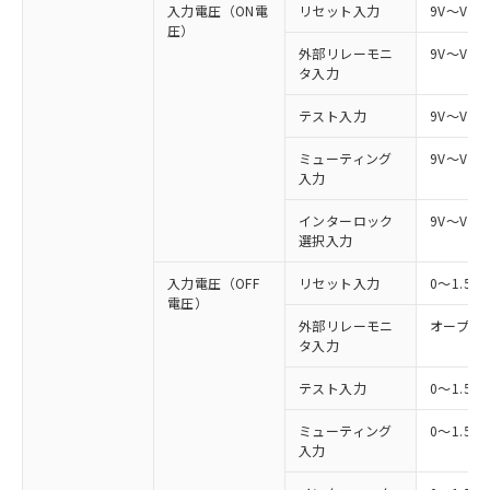
入力電圧（ON電
リセット入力
9V～Vs
圧）
外部リレーモニ
9V～Vs
タ入力
テスト入力
9V～Vs
ミューティング
9V～Vs
入力
インターロック
9V～Vs
選択入力
入力電圧（OFF
リセット入力
0～1.5
電圧）
外部リレーモニ
オープン
タ入力
テスト入力
0～1.5
ミューティング
0～1.5
入力