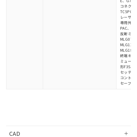
E、G7S-3
コネクタ中
TC5P01、
レーザポイン
専用外部表示
PAC、F39
反射ミラー:
MLG0711
MLG1219
MLG1830
終端キャップ
ミューティ
形F3SJ用
セッティン
コントロー
セーフティ
CAD