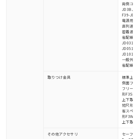
両側コネクタ
JD3B、F3
F39-JD2
電源用ケーブ
直列連結ケー
密着連結専用
省配線用ケー
JD0310B
JD0510B
JD1010B
一般外部表
省配線コネク
取りつけ金具
標準上下取
側面フラッ
フリーロケ
形F3SN
上下取付金具
短尺形F3S
省スペース取
形F3W-C
上下取付金具
その他アクセサリ
セーフティリ