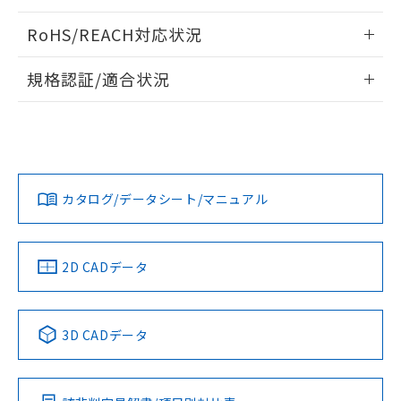
ログイン/会員登録いただくと、CADデータをダウンロー
RoHS/REACH対応状況
ドすることができます。
情報更新：2026/7/29
規格認証/適合状況
ログイン/会員登録
EU RoHS
注意事項・凡例
UL認証
CSA認証
CEマーキング
Yes
Yes
Yes
対応状況
対応予定月
※1
※2
ダウンロードデータをご利用いただく前に、以下を必ずお読
みください。
カタログ/データシート/マニュアル
対応済み
ソフトウェアの使用条件
LR型式承認
DNV型式承認
BV型式承認
KR型式承
（イギリス
（ノルウェー
（フランス
（韓国
船舶規格）
船舶規格）
船舶規格）
船舶規格
中国 RoHS
注意事項・凡例
2D CADデータ
No
No
No
No
中国 RoHS表
※1 ※2
3D CADデータ
この製品の規格認証/適合状況ページへ
Pb
Hg
Cd
Cr(VI)
その他の認証はこちらのページからご検索ください