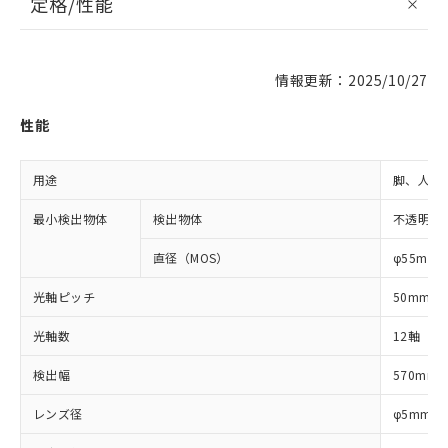
定格/性能
情報更新：2025/10/27
性能
用途
脚、人体
最小検出物体
検出物体
不透明体
直径（MOS）
φ55mm
光軸ピッチ
50mm
光軸数
12軸
検出幅
570mm
レンズ径
φ5mm