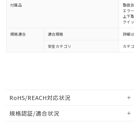
既に当社にて対応品への在庫切替を完了
付属品
取扱説明
していることから、特段のことがない限
エラーモ
上下取付金具
り、2022年1月12日より割愛しておりま
クイックイ
す。
規格適合
適合規格
詳細はカ
安全カテゴリ
カテゴリ 
RoHS/REACH対応状況
情報更新：2026/7/29
規格認証/適合状況
EU RoHS
注意事項・凡例
UL認証
CSA認証
CEマーキング
Yes
Yes
Yes