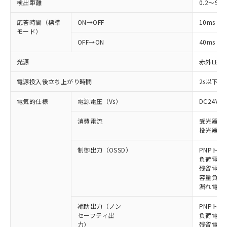
検出距離
0.2～9m
応答時間（標準
ON→OFF
10ms
モード）
OFF→ON
40ms
光源
赤外LED (
電源投入後立ち上がり時間
2s以下(
電気的仕様
電源電圧（Vs）
DC24V±
消費電流
受光器: 6
投光器: 7
制御出力（OSSD）
PNPトラ
負荷電流 
残留電圧 
容量負荷 2
漏れ電流 
補助出力（ノン
PNPトラ
セーフティ出
負荷電流 
力）
残留電圧 