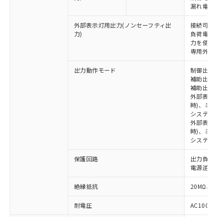
漏れ電流 
外部表示灯用出力(ノンセーフティ出
接続可能な
力)
負荷電流:
力を使用す
専用外部表
出力動作モード
制御出力:
補助出力1
補助出力2
外部表示
時)、ミ
システム
※1 対応状況
外部表示灯
時)、ミ
対応済み：EU RoHS指令（10物質）の
システム
非含有に対応した製品が提供可能な商品で
す。
保護回路
出力負荷
対応予定：EU RoHS指令（10物質）の非含
電源逆接
ご利用条件
有に対応した製品に切り替える予定のある
絶縁抵抗
20MΩ以上
商品です。
対応予定なし：EU RoHS指令（10物質）の
以下の条件をお読みいただき、同意のうえ
耐電圧
AC1000V
非含有に非対応の商品で、対応品を出す予
ご利用ください。