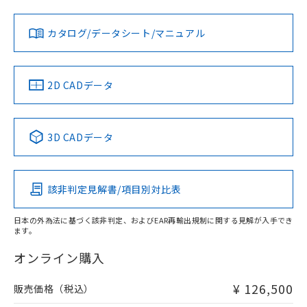
対応状況
対応予定月
※1
※2
カタログ/データシート/マニュアル
対応済み
LR型式承認
DNV型式承認
BV型式承認
KR型式承
（イギリス
（ノルウェー
（フランス
（韓国
船舶規格）
船舶規格）
船舶規格）
船舶規格
中国 RoHS
注意事項・凡例
2D CADデータ
No
No
No
No
中国 RoHS表
※1 ※2
3D CADデータ
この製品の規格認証/適合状況ページへ
Pb
Hg
Cd
Cr(VI)
その他の認証はこちらのページからご検索ください
該非判定見解書/項目別対比表
X
O
O
O
日本の外為法に基づく該非判定、およびEAR再輸出規制に関する見解が入手でき
ます。
"対応済み"や非含有の記載がされた商品であっても、流通
在庫等で未対応品が混在する可能性があります。
オンライン購入
非含有品が必要な際は、弊社営業部門もしくは販売店へお
問い合わせください。
¥ 126,500
販売価格（税込）