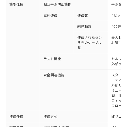
定はありません。
機能仕様
相互干渉防止機能
干渉光回
調査・確認中：EU RoHS指令（10物質）の
本サービスは、当社制御機器事業取扱
※1 中国RoHS○×表
非含有の対応状況を調査中または確認中の
商品の当社在庫状況および標準価格
直列連結
連結数
4セットま
商品です。
(税抜)を提供させていただくもので
「○」：最大均質材料含有率が中国RoHSの
非該当品：ライセンス料など無形物で、有
総光軸数
400光軸
す。
基準値以下であることを示します。
害物質有無と関係のない商品です。
当社制御機器事業取扱商品の中には、
「×」：最大均質材料含有率が中国RoHSの
仕入先様の事情により、非含有部品として
連結されたセン
最大15m
本サービスの対象外となる商品もある
基準値を超えていることを示します。
いたものが、含有品と判明した場合などや
サ間のケーブル
JJR□
当社は、これら貴社製品のうち、外国
ことをご了承ください。
「－」：未確認です。当社販売部門へお問
長
むを得ず変更することがあります。
為替および外国貿易法に定める商品
在庫状況および標準価格照会結果は、
い合わせください。
（以下｢規制貨物等」という）を輸出
記載している更新日時点での社内デー
テスト機能
セルフテ
*EU RoHS指令（10物質）：
または国外への提供する場合は、日本
記
タに基づき作成されるものであり、閲
説明
外部テス
鉛(Pb) 1000ppm以下、 水銀(Hg) 1000ppm以下、 カド
*中国RoHS10物質の基準値 (GB/T26572)：
国政府の輸出許可(または役務取引許
号
覧された時点での実際の在庫および標
ミウム(Cd) 100ppm以下、
Pb(鉛) :1000ppm、 Hg(水銀) : 1000ppm、 Cd(カドミウ
可)を取得するなどの必要な手続きを
六価クロム(Cr(Ⅵ)) 1000ppm以下、ポリ臭化ビフェニル
ム) : 100ppm、
準価格とは異なる場合があることをご
安全関連機能
スタート
類(PBB) 1000ppm以下、ポリ臭化ジフェニルエーテル類
Cr(Ⅵ)(六価クロム) : 1000ppm、 PBBs(ポリ臭化ビフェ
とります。
ーティン
了承ください。
(PBDE) 1000ppm以下、フタル酸ビス(2-エチルヘキシ
○
一定数以上の在庫あり
ニル類) : 1000ppm、 PBDEs(ポリ臭化ジフェニルエーテ
当社は規制貨物を破棄する場合は、完
外部リレ
ル) (DEHP)(別名：DOP) 1000ppm以下、フタル酸ブチ
正式な納期状況および標準価格はお客
ル類) : 1000ppm、
ミューテ
ルベンジル（BBP） 1000ppm以下、フタル酸ジブチル
全に破砕するなど、違法に輸出されな
DBP(フタル酸ジブチル) : 1000ppm、 DIBP(フタル酸ジ
様のお取引先、またはお客様担当のオ
（DBP） 1000ppm以下、フタル酸ジイソブチル
蔵。ミュー
イソブチル) : 1000ppm、 BBP(フタル酸ブチルベンジ
△
一定数には満たないが在庫あり
いよう必要な手段を講じます。
ムロン制御機器販売店・当社販売員に
(DIBP) 1000ppm以下
ル) : 1000ppm、
フィック
当社は貴社製品を、核兵器、ミサイ
但し、RoHS指令で産業用監視および制御機器に対する
DEHP(フタル酸ビス(2-エチルヘキシル)) : 1000ppm
ご相談ください。
フローテ
適用除外項目は除く。
ル、化学兵器、生物兵器またはその他
－
在庫なし(最新の在庫状況につ
オムロン制御機器販売店や当社販売拠
フタル酸エステル類の４物質については閾値を超える意
武器並びにこれらの製造装置等に一切
いては、お客様のお取引先、ま
図的な使用がないことを確認しています。
点は「
販売ネットワーク
」をご確認
接続仕様
接続方式
M12コネ
※2 環境保護使用期限
使用いたしません。
たはお客様担当のオムロン制御
ください。
当社は、貴社製品を第三者に販売する