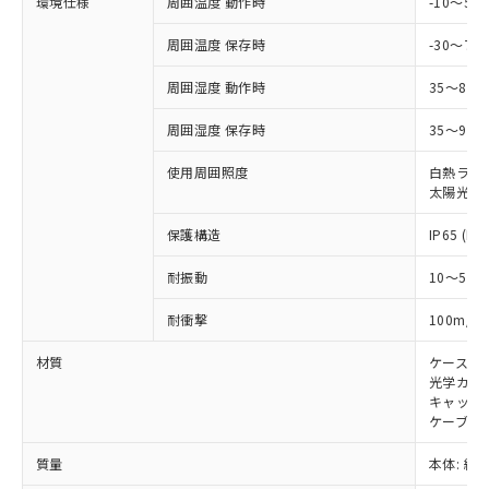
機器販売店・当社販売員にご確
環境仕様
周囲温度 動作時
-10～5
在庫状況および標準価格結果を当社の
※2 対応予定月
「ｅ」：有害物質（10物質）のすべてが基
場合は、上記1、2および3の内容を当
認ください)
事前の承諾なく第三者に漏洩または開
準値以下であることを示します。
該第三者に通知します。また当社は、
周囲温度 保存時
-30～70
示しないようお願いします。
部品在庫の切り替え状況などにより、予定
「10」：通常の使用状況下において有害物
販売先および販売に係わる関係者が違
マイパーツ機能（部品リスト作成サー
空
受注生産機種、また在庫状況の
月が前後することがあります。
質が外部に漏えいし、環境に深刻な影響を
周囲湿度 動作時
35～85
法に輸出するおそれがある場合は、取
ビス）をご利用いただくには、I-Web
白
情報を公開していない機種
及ぼさない年数を意味します。
り引きをいたしません。
メンバーズにご登録されている必要が
周囲湿度 保存時
35～95%
「－」：未確認です。当社販売部門へお問
あります。
い合わせください。
お客様が当ウェブサイト上で当社にご
使用周囲照度
白熱ランプ:
※3 非含有証明書ダウンロード
登録された部品リストについて、当社
太陽光: 1
および当社の共同利用者が、当社の製
下記の非含有証明書をダウンロードするこ
品・サービスに関するお客様との取
保護構造
IP65 (IE
とができます。
合意する
キャンセル
引・商談に必要な範囲で利用すること
耐振動
10～55H
をご了承ください。
EU RoHS指令（10物質）の非含有証明書
※当社の共同利用者とは、
"個人情報
51物質の非含有証明書（当社基準）
2
耐衝撃
100m/s
の共同利用に関して"
の「1.共同利
※本証明書は発行日時点で非含有を証明す
用者の範囲」に記載されている法人を
材質
ケース:
るもので、過去に遡って非含有を証明する
指します。
光学カバー
ものではありません。
キャップ:
また、RoHS指令のフタル酸エステル類４
ケーブル:
物質の対応では、対応完了までの期間は出
荷製品に未対応品が混在することから備考
質量
本体: 約1
欄に対応日を記載しておりました。