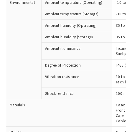
可)を取得するなどの必要な手続きを
Environmental
六価クロム(Cr(Ⅵ)) 1000ppm以下、ポリ臭化ビフェニル
Ambient temperature (Operating)
-10 to 55
ム) : 100ppm、
準価格とは異なる場合があることをご
類(PBB) 1000ppm以下、ポリ臭化ジフェニルエーテル類
Cr(Ⅵ)(六価クロム) : 1000ppm、 PBBs(ポリ臭化ビフェ
とります。
了承ください。
(PBDE) 1000ppm以下、フタル酸ビス(2-エチルヘキシ
○
一定数以上の在庫あり
ニル類) : 1000ppm、 PBDEs(ポリ臭化ジフェニルエーテ
Ambient temperature (Storage)
-30 to 7
当社は規制貨物を破棄する場合は、完
ル) (DEHP)(別名：DOP) 1000ppm以下、フタル酸ブチ
正式な納期状況および標準価格はお客
ル類) : 1000ppm、
ルベンジル（BBP） 1000ppm以下、フタル酸ジブチル
全に破砕するなど、違法に輸出されな
DBP(フタル酸ジブチル) : 1000ppm、 DIBP(フタル酸ジ
様のお取引先、またはお客様担当のオ
（DBP） 1000ppm以下、フタル酸ジイソブチル
イソブチル) : 1000ppm、 BBP(フタル酸ブチルベンジ
Ambient humidity (Operating)
35 to 85
△
一定数には満たないが在庫あり
いよう必要な手段を講じます。
ムロン制御機器販売店・当社販売員に
(DIBP) 1000ppm以下
ル) : 1000ppm、
当社は貴社製品を、核兵器、ミサイ
但し、RoHS指令で産業用監視および制御機器に対する
DEHP(フタル酸ビス(2-エチルヘキシル)) : 1000ppm
ご相談ください。
Ambient humidity (Storage)
35 to 95
適用除外項目は除く。
ル、化学兵器、生物兵器またはその他
－
在庫なし(最新の在庫状況につ
オムロン制御機器販売店や当社販売拠
フタル酸エステル類の４物質については閾値を超える意
武器並びにこれらの製造装置等に一切
いては、お客様のお取引先、ま
図的な使用がないことを確認しています。
点は「
販売ネットワーク
」をご確認
Ambient illuminance
Incandes
※2 環境保護使用期限
使用いたしません。
たはお客様担当のオムロン制御
ください。
Sunlight:
当社は、貴社製品を第三者に販売する
機器販売店・当社販売員にご確
在庫状況および標準価格結果を当社の
※2 対応予定月
「ｅ」：有害物質（10物質）のすべてが基
場合は、上記1、2および3の内容を当
認ください)
Degree of Protection
IP65 (IE
事前の承諾なく第三者に漏洩または開
準値以下であることを示します。
該第三者に通知します。また当社は、
示しないようお願いします。
部品在庫の切り替え状況などにより、予定
「10」：通常の使用状況下において有害物
販売先および販売に係わる関係者が違
Vibration resistance
10 to 55
マイパーツ機能（部品リスト作成サー
空
受注生産機種、また在庫状況の
月が前後することがあります。
質が外部に漏えいし、環境に深刻な影響を
each in X
法に輸出するおそれがある場合は、取
ビス）をご利用いただくには、I-Web
白
情報を公開していない機種
及ぼさない年数を意味します。
り引きをいたしません。
メンバーズにご登録されている必要が
2
Shock resistance
100 m/s
「－」：未確認です。当社販売部門へお問
あります。
い合わせください。
お客様が当ウェブサイト上で当社にご
Materials
Case: Al
※3 非含有証明書ダウンロード
登録された部品リストについて、当社
Front win
および当社の共同利用者が、当社の製
Caps: ABS
下記の非含有証明書をダウンロードするこ
Cable: Oi
品・サービスに関するお客様との取
とができます。
合意する
キャンセル
引・商談に必要な範囲で利用すること