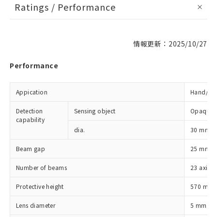
Ratings / Performance
情報更新：2025/10/27
Performance
Appication
Hand/arm
Detection
Sensing object
Opaque o
capability
dia.
30 mm di
Beam gap
25 mm
Number of beams
23 axis
Protective height
570 mm
Lens diameter
5 mm dia