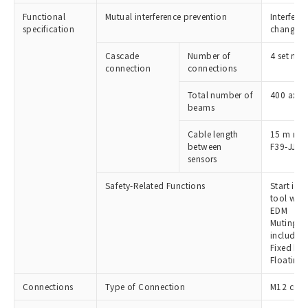
Functional
Mutual interference prevention
Interfere
対応済み：EU RoHS指令（10物質）の
specification
change f
非含有に対応した製品が提供可能な商品で
す。
Cascade
Number of
4 set max
対応予定：EU RoHS指令（10物質）の非含
connection
connections
ご利用条件
有に対応した製品に切り替える予定のある
商品です。
Total number of
400 axes
beams
対応予定なし：EU RoHS指令（10物質）の
以下の条件をお読みいただき、同意のうえ
非含有に非対応の商品で、対応品を出す予
ご利用ください。
Cable length
15 m max
定はありません。
between
F39-JJR□
調査・確認中：EU RoHS指令（10物質）の
本サービスは、当社制御機器事業取扱
sensors
※1 中国RoHS○×表
非含有の対応状況を調査中または確認中の
商品の当社在庫状況および標準価格
商品です。
Safety-Related Functions
Start inte
(税抜)を提供させていただくもので
「○」：最大均質材料含有率が中国RoHSの
非該当品：ライセンス料など無形物で、有
tool when
す。
基準値以下であることを示します。
害物質有無と関係のない商品です。
EDM
当社制御機器事業取扱商品の中には、
「×」：最大均質材料含有率が中国RoHSの
Muting (
仕入先様の事情により、非含有部品として
本サービスの対象外となる商品もある
included.
基準値を超えていることを示します。
いたものが、含有品と判明した場合などや
当社は、これら貴社製品のうち、外国
ことをご了承ください。
Fixed bla
「－」：未確認です。当社販売部門へお問
むを得ず変更することがあります。
為替および外国貿易法に定める商品
在庫状況および標準価格照会結果は、
Floating 
い合わせください。
（以下｢規制貨物等」という）を輸出
記載している更新日時点での社内デー
*EU RoHS指令（10物質）：
または国外への提供する場合は、日本
Connections
Type of Connection
M12 conn
記
タに基づき作成されるものであり、閲
説明
鉛(Pb) 1000ppm以下、 水銀(Hg) 1000ppm以下、 カド
*中国RoHS10物質の基準値 (GB/T26572)：
国政府の輸出許可(または役務取引許
号
覧された時点での実際の在庫および標
ミウム(Cd) 100ppm以下、
Pb(鉛) :1000ppm、 Hg(水銀) : 1000ppm、 Cd(カドミウ