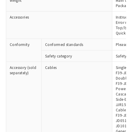
Weight
Main Unit
をご了承ください。
EU RoHS指令（10物質）の非含有証明書
Package:
※当社の共同利用者とは、
"個人情報
51物質の非含有証明書（当社基準）
の共同利用に関して"
の「1.共同利
Accessories
Instruct
※本証明書は発行日時点で非含有を証明す
用者の範囲」に記載されている法人を
Error mo
るもので、過去に遡って非含有を証明する
指します。
Top/bott
ものではありません。
Quick Ins
また、RoHS指令のフタル酸エステル類４
物質の対応では、対応完了までの期間は出
Conformity
Conformed standards
Please ch
荷製品に未対応品が混在することから備考
欄に対応日を記載しておりました。
Safety category
Safety pu
既に当社にて対応品への在庫切替を完了
Accessory (sold
していることから、特段のことがない限
Cables
Single e
separately)
F39-JD15
り、2022年1月12日より割愛しておりま
Double e
す。
F39-JD5B
Power ca
Cascadin
Side-by-s
JJR15L
Cable fo
F39-JD03
JD0510BA
JD1010B
General E