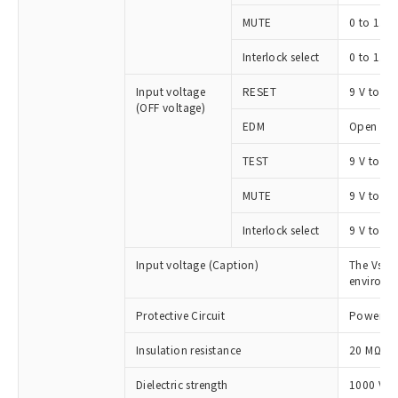
MUTE
0 to 1.5 
Interlock select
0 to 1.5 
Input voltage
RESET
9 V to Vs
(OFF voltage)
EDM
Open
TEST
9 V to Vs
MUTE
9 V to Vs
Interlock select
9 V to Vs
Input voltage (Caption)
The Vs in
environm
Protective Circuit
Power sup
Insulation resistance
20 MΩ mi
Dielectric strength
1000 VAC
※1 対応状況