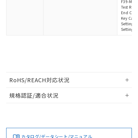
F39-MLG
Test Rod
End Cap:
Key Cap 
Setting 
Setting 
RoHS/REACH対応状況
情報更新：2026/7/29
規格認証/適合状況
EU RoHS
注意事項・凡例
UL認証
CSA認証
CEマーキング
Yes
Yes
Yes
対応状況
対応予定月
※1
※2
カタログ/データシート/マニュアル
対応済み