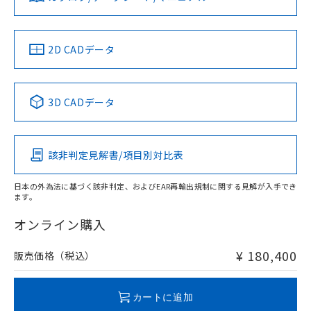
LR型式承認
DNV型式承認
BV型式承認
KR型式承
（イギリス
（ノルウェー
（フランス
（韓国
船舶規格）
船舶規格）
船舶規格）
船舶規格
中国 RoHS
注意事項・凡例
2D CADデータ
No
No
No
No
中国 RoHS表
※1 ※2
3D CADデータ
この製品の規格認証/適合状況ページへ
Pb
Hg
Cd
Cr(VI)
その他の認証はこちらのページからご検索ください
該非判定見解書/項目別対比表
X
O
O
O
日本の外為法に基づく該非判定、およびEAR再輸出規制に関する見解が入手でき
ます。
"対応済み"や非含有の記載がされた商品であっても、流通
在庫等で未対応品が混在する可能性があります。
オンライン購入
非含有品が必要な際は、弊社営業部門もしくは販売店へお
問い合わせください。
¥ 180,400
販売価格（税込）
この製品のRoHS/REACH対応状況ページへ
カートに追加