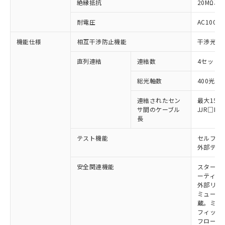
絶縁抵抗
20MΩ以上
対応済み：EU RoHS指令（10物質）の
耐電圧
AC1000V
非含有に対応した製品が提供可能な商品で
す。
機能仕様
相互干渉防止機能
干渉光回
対応予定：EU RoHS指令（10物質）の非含
ご利用条件
有に対応した製品に切り替える予定のある
直列連結
連結数
4セットま
商品です。
対応予定なし：EU RoHS指令（10物質）の
総光軸数
400光軸
以下の条件をお読みいただき、同意のうえ
非含有に非対応の商品で、対応品を出す予
ご利用ください。
連結されたセン
最大15m
定はありません。
サ間のケーブル
JJR□
調査・確認中：EU RoHS指令（10物質）の
本サービスは、当社制御機器事業取扱
長
※1 中国RoHS○×表
非含有の対応状況を調査中または確認中の
商品の当社在庫状況および標準価格
商品です。
テスト機能
セルフテ
(税抜)を提供させていただくもので
「○」：最大均質材料含有率が中国RoHSの
非該当品：ライセンス料など無形物で、有
外部テス
す。
基準値以下であることを示します。
害物質有無と関係のない商品です。
当社制御機器事業取扱商品の中には、
「×」：最大均質材料含有率が中国RoHSの
仕入先様の事情により、非含有部品として
安全関連機能
スタート
本サービスの対象外となる商品もある
基準値を超えていることを示します。
いたものが、含有品と判明した場合などや
ーティン
当社は、これら貴社製品のうち、外国
ことをご了承ください。
「－」：未確認です。当社販売部門へお問
外部リレ
むを得ず変更することがあります。
為替および外国貿易法に定める商品
在庫状況および標準価格照会結果は、
ミューテ
い合わせください。
（以下｢規制貨物等」という）を輸出
記載している更新日時点での社内デー
蔵。ミュー
*EU RoHS指令（10物質）：
または国外への提供する場合は、日本
フィック
記
タに基づき作成されるものであり、閲
説明
鉛(Pb) 1000ppm以下、 水銀(Hg) 1000ppm以下、 カド
*中国RoHS10物質の基準値 (GB/T26572)：
国政府の輸出許可(または役務取引許
フローテ
号
覧された時点での実際の在庫および標
ミウム(Cd) 100ppm以下、
Pb(鉛) :1000ppm、 Hg(水銀) : 1000ppm、 Cd(カドミウ