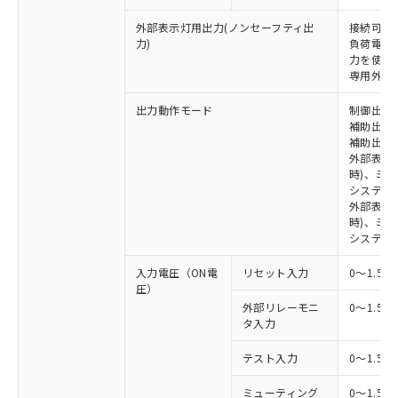
外部表示灯用出力(ノンセーフティ出
接続可能な
力)
負荷電流:
力を使用す
専用外部表
出力動作モード
制御出力:
補助出力1
補助出力2
外部表示
時)、ミ
システム
外部表示灯
時)、ミ
システム
入力電圧（ON電
リセット入力
0～1.5V
圧）
外部リレーモニ
0～1.5V
タ入力
テスト入力
0～1.5V
ミューティング
0～1.5V