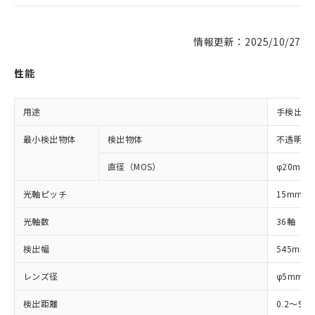
情報更新：2025/10/27
性能
用途
手検出用
最小検出物体
検出物体
不透明体
直径（MOS）
φ20mm
光軸ピッチ
15mm
光軸数
36軸
検出幅
545mm
レンズ径
φ5mm
検出距離
0.2～9m