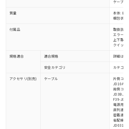
ケーブル:
をご了承ください。
EU RoHS指令（10物質）の非含有証明書
※当社の共同利用者とは、
"個人情報
51物質の非含有証明書（当社基準）
質量
本体: 約1
の共同利用に関して"
の「1.共同利
梱包状態: 
※本証明書は発行日時点で非含有を証明す
用者の範囲」に記載されている法人を
るもので、過去に遡って非含有を証明する
指します。
付属品
取扱説明
ものではありません。
エラーモ
また、RoHS指令のフタル酸エステル類４
上下取付金具
物質の対応では、対応完了までの期間は出
クイックイ
荷製品に未対応品が混在することから備考
欄に対応日を記載しておりました。
規格適合
適合規格
詳細はカ
既に当社にて対応品への在庫切替を完了
していることから、特段のことがない限
安全カテゴリ
カテゴリ 
り、2022年1月12日より割愛しておりま
アクセサリ(別売)
ケーブル
片側コネクタ
す。
JD10A、F
両側コネクタ
JD3B、F3
F39-JD2
電源用ケーブ
直列連結ケー
密着連結専用
省配線用ケー
JD0310B