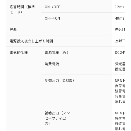
応答時間（標準
ON→OFF
12ms
モード）
OFF→ON
48ms
光源
赤外LED (
電源投入後立ち上がり時間
2s以下(
電気的仕様
電源電圧（Vs）
DC24V±
消費電流
受光器: 6
投光器: 7
制御出力（OSSD）
NPNトラ
負荷電流 
残留電圧 
容量負荷 2
漏れ電流 
補助出力（ノン
NPNトラ
セーフティ出
負荷電流 
力）
残留電圧 
漏れ電流 