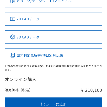
カタログ/データシート/マニュアル
対応済み
LR型式承認
DNV型式承認
BV型式承認
KR型式承
（イギリス
（ノルウェー
（フランス
（韓国
船舶規格）
船舶規格）
船舶規格）
船舶規格
中国 RoHS
注意事項・凡例
2D CADデータ
No
No
No
No
中国 RoHS表
※1 ※2
3D CADデータ
この製品の規格認証/適合状況ページへ
Pb
Hg
Cd
Cr(VI)
その他の認証はこちらのページからご検索ください
該非判定見解書/項目別対比表
X
O
O
O
日本の外為法に基づく該非判定、およびEAR再輸出規制に関する見解が入手でき
ます。
"対応済み"や非含有の記載がされた商品であっても、流通
在庫等で未対応品が混在する可能性があります。
オンライン購入
非含有品が必要な際は、弊社営業部門もしくは販売店へお
問い合わせください。
¥ 210,100
販売価格（税込）
この製品のRoHS/REACH対応状況ページへ
カートに追加