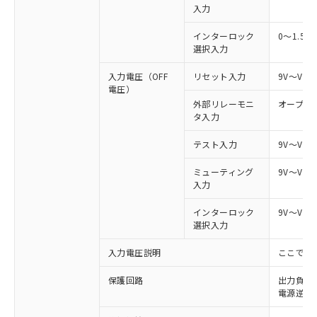
入力
インターロック
0～1.5V
選択入力
入力電圧（OFF
リセット入力
9V～Vs
電圧）
外部リレーモニ
オープン
タ入力
テスト入力
9V～Vs
ミューティング
9V～Vs
入力
インターロック
9V～Vs
選択入力
入力電圧説明
ここでの
保護回路
出力負荷
電源逆接
※1 対応状況