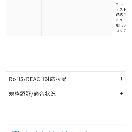
MLG1830
テストロッド
終端キャップ
ミューティ
形F3SJ用
セッティン
RoHS/REACH対応状況
情報更新：2026/7/29
規格認証/適合状況
EU RoHS
注意事項・凡例
UL認証
CSA認証
CEマーキング
Yes
Yes
Yes
対応状況
対応予定月
※1
※2