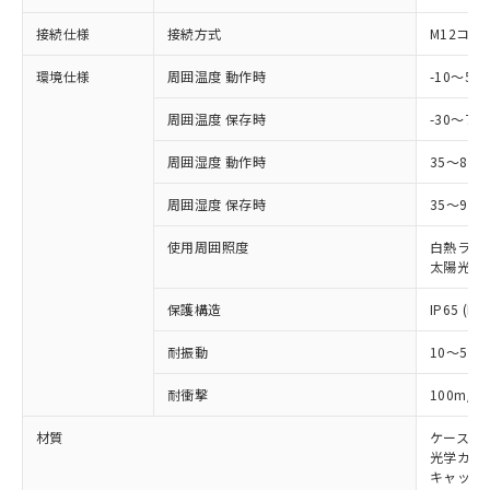
可)を取得するなどの必要な手続きを
六価クロム(Cr(Ⅵ)) 1000ppm以下、ポリ臭化ビフェニル
ム) : 100ppm、
準価格とは異なる場合があることをご
類(PBB) 1000ppm以下、ポリ臭化ジフェニルエーテル類
Cr(Ⅵ)(六価クロム) : 1000ppm、 PBBs(ポリ臭化ビフェ
接続仕様
接続方式
M12コネ
とります。
了承ください。
(PBDE) 1000ppm以下、フタル酸ビス(2-エチルヘキシ
○
一定数以上の在庫あり
ニル類) : 1000ppm、 PBDEs(ポリ臭化ジフェニルエーテ
当社は規制貨物を破棄する場合は、完
ル) (DEHP)(別名：DOP) 1000ppm以下、フタル酸ブチ
正式な納期状況および標準価格はお客
ル類) : 1000ppm、
環境仕様
周囲温度 動作時
-10～5
ルベンジル（BBP） 1000ppm以下、フタル酸ジブチル
全に破砕するなど、違法に輸出されな
DBP(フタル酸ジブチル) : 1000ppm、 DIBP(フタル酸ジ
様のお取引先、またはお客様担当のオ
（DBP） 1000ppm以下、フタル酸ジイソブチル
イソブチル) : 1000ppm、 BBP(フタル酸ブチルベンジ
△
一定数には満たないが在庫あり
いよう必要な手段を講じます。
ムロン制御機器販売店・当社販売員に
(DIBP) 1000ppm以下
ル) : 1000ppm、
周囲温度 保存時
-30～70
当社は貴社製品を、核兵器、ミサイ
但し、RoHS指令で産業用監視および制御機器に対する
DEHP(フタル酸ビス(2-エチルヘキシル)) : 1000ppm
ご相談ください。
適用除外項目は除く。
ル、化学兵器、生物兵器またはその他
－
在庫なし(最新の在庫状況につ
オムロン制御機器販売店や当社販売拠
フタル酸エステル類の４物質については閾値を超える意
周囲湿度 動作時
35～85
武器並びにこれらの製造装置等に一切
いては、お客様のお取引先、ま
図的な使用がないことを確認しています。
点は「
販売ネットワーク
」をご確認
※2 環境保護使用期限
使用いたしません。
たはお客様担当のオムロン制御
ください。
周囲湿度 保存時
35～95%
当社は、貴社製品を第三者に販売する
機器販売店・当社販売員にご確
在庫状況および標準価格結果を当社の
※2 対応予定月
「ｅ」：有害物質（10物質）のすべてが基
場合は、上記1、2および3の内容を当
認ください)
使用周囲照度
白熱ランプ:
事前の承諾なく第三者に漏洩または開
準値以下であることを示します。
該第三者に通知します。また当社は、
太陽光: 1
示しないようお願いします。
部品在庫の切り替え状況などにより、予定
「10」：通常の使用状況下において有害物
販売先および販売に係わる関係者が違
マイパーツ機能（部品リスト作成サー
空
受注生産機種、また在庫状況の
月が前後することがあります。
質が外部に漏えいし、環境に深刻な影響を
保護構造
IP65 (IE
法に輸出するおそれがある場合は、取
ビス）をご利用いただくには、I-Web
白
情報を公開していない機種
及ぼさない年数を意味します。
り引きをいたしません。
メンバーズにご登録されている必要が
耐振動
10～55H
「－」：未確認です。当社販売部門へお問
あります。
い合わせください。
お客様が当ウェブサイト上で当社にご
2
耐衝撃
100m/s
※3 非含有証明書ダウンロード
登録された部品リストについて、当社
および当社の共同利用者が、当社の製
材質
ケース:
下記の非含有証明書をダウンロードするこ
品・サービスに関するお客様との取
光学カバー
とができます。
合意する
キャンセル
キャップ:
引・商談に必要な範囲で利用すること