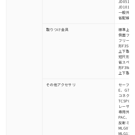
JD0510B
JD1010B
一般外部表
省配線コネク
取りつけ金具
標準上下取
側面フラッ
フリーロケ
形F3SN
上下取付金具
短尺形F3S
省スペース取
形F3W-C
上下取付金具
その他アクセサリ
セーフティリ
E、G7S-3
コネクタ中
TC5P01、
レーザポイン
専用外部表示
PAC、F39
反射ミラー:
MLG0711
MLG1219