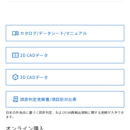
EU RoHS
注意事項・凡例
UL認証
CSA認証
CEマーキング
Yes
Yes
Yes
対応状況
対応予定月
※1
※2
カタログ/データシート/マニュアル
対応済み
LR型式承認
DNV型式承認
BV型式承認
KR型式承
（イギリス
（ノルウェー
（フランス
（韓国
船舶規格）
船舶規格）
船舶規格）
船舶規格
中国 RoHS
注意事項・凡例
2D CADデータ
No
No
No
No
中国 RoHS表
※1 ※2
3D CADデータ
この製品の規格認証/適合状況ページへ
Pb
Hg
Cd
Cr(VI)
その他の認証はこちらのページからご検索ください
該非判定見解書/項目別対比表
X
O
O
O
日本の外為法に基づく該非判定、およびEAR再輸出規制に関する見解が入手でき
ます。
"対応済み"や非含有の記載がされた商品であっても、流通
在庫等で未対応品が混在する可能性があります。
オンライン購入