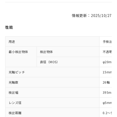
情報更新：2025/10/27
性能
用途
手検出用
最小検出物体
検出物体
不透明体
直径（MOS）
φ20mm
光軸ピッチ
15mm
光軸数
26軸
検出幅
395mm
レンズ径
φ5mm
検出距離
0.2～9m