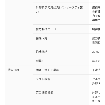
外部表示灯用出力(ノンセーフティ出
接続可能な
力)
負荷電流:
力を使用す
専用外部表
出力動作モード
制御出力:
保護回路
出力負荷
電源逆接
絶縁抵抗
20MΩ以上
耐電圧
AC1000V
※1 対応状況
機能仕様
相互干渉防止機能
干渉光回
対応済み：EU RoHS指令（10物質）の
非含有に対応した製品が提供可能な商品で
テスト機能
セルフテ
外部テス
す。
対応予定：EU RoHS指令（10物質）の非含
ご利用条件
安全関連機能
外部リレ
有に対応した製品に切り替える予定のある
ミューテ
商品です。
キーキャッ
対応予定なし：EU RoHS指令（10物質）の