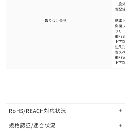
荷製品に未対応品が混在することから備考
一般外部表
欄に対応日を記載しておりました。
省配線コネク
既に当社にて対応品への在庫切替を完了
していることから、特段のことがない限
取りつけ金具
標準上下取
り、2022年1月12日より割愛しておりま
側面フラッ
フリーロケ
す。
形F3SN
上下取付金具
短尺形F3S
省スペース取
形F3W-C
上下取付金具
RoHS/REACH対応状況
情報更新：2026/7/29
規格認証/適合状況