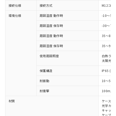
以下の条件をお読みいただき、同意のうえ
非含有に非対応の商品で、対応品を出す予
接続仕様
接続方式
M12コネ
ご利用ください。
定はありません。
調査・確認中：EU RoHS指令（10物質）の
環境仕様
周囲温度 動作時
-10～5
本サービスは、当社制御機器事業取扱
※1 中国RoHS○×表
非含有の対応状況を調査中または確認中の
商品の当社在庫状況および標準価格
商品です。
周囲温度 保存時
-30～70
(税抜)を提供させていただくもので
「○」：最大均質材料含有率が中国RoHSの
非該当品：ライセンス料など無形物で、有
す。
基準値以下であることを示します。
周囲湿度 動作時
35～85
害物質有無と関係のない商品です。
当社制御機器事業取扱商品の中には、
「×」：最大均質材料含有率が中国RoHSの
仕入先様の事情により、非含有部品として
本サービスの対象外となる商品もある
周囲湿度 保存時
35～95%
基準値を超えていることを示します。
いたものが、含有品と判明した場合などや
当社は、これら貴社製品のうち、外国
ことをご了承ください。
「－」：未確認です。当社販売部門へお問
むを得ず変更することがあります。
為替および外国貿易法に定める商品
在庫状況および標準価格照会結果は、
使用周囲照度
白熱ランプ:
い合わせください。
（以下｢規制貨物等」という）を輸出
記載している更新日時点での社内デー
太陽光: 1
*EU RoHS指令（10物質）：
または国外への提供する場合は、日本
記
タに基づき作成されるものであり、閲
説明
鉛(Pb) 1000ppm以下、 水銀(Hg) 1000ppm以下、 カド
*中国RoHS10物質の基準値 (GB/T26572)：
国政府の輸出許可(または役務取引許
保護構造
IP65 (IE
号
覧された時点での実際の在庫および標
ミウム(Cd) 100ppm以下、
Pb(鉛) :1000ppm、 Hg(水銀) : 1000ppm、 Cd(カドミウ
可)を取得するなどの必要な手続きを
六価クロム(Cr(Ⅵ)) 1000ppm以下、ポリ臭化ビフェニル
ム) : 100ppm、
準価格とは異なる場合があることをご
類(PBB) 1000ppm以下、ポリ臭化ジフェニルエーテル類
Cr(Ⅵ)(六価クロム) : 1000ppm、 PBBs(ポリ臭化ビフェ
とります。
耐振動
10～55H
了承ください。
(PBDE) 1000ppm以下、フタル酸ビス(2-エチルヘキシ
○
一定数以上の在庫あり
ニル類) : 1000ppm、 PBDEs(ポリ臭化ジフェニルエーテ
当社は規制貨物を破棄する場合は、完
ル) (DEHP)(別名：DOP) 1000ppm以下、フタル酸ブチ
正式な納期状況および標準価格はお客
ル類) : 1000ppm、
2
耐衝撃
100m/s
ルベンジル（BBP） 1000ppm以下、フタル酸ジブチル
全に破砕するなど、違法に輸出されな
DBP(フタル酸ジブチル) : 1000ppm、 DIBP(フタル酸ジ
様のお取引先、またはお客様担当のオ
（DBP） 1000ppm以下、フタル酸ジイソブチル
イソブチル) : 1000ppm、 BBP(フタル酸ブチルベンジ
△
一定数には満たないが在庫あり
いよう必要な手段を講じます。
ムロン制御機器販売店・当社販売員に
(DIBP) 1000ppm以下
ル) : 1000ppm、
材質
ケース:
当社は貴社製品を、核兵器、ミサイ
但し、RoHS指令で産業用監視および制御機器に対する
DEHP(フタル酸ビス(2-エチルヘキシル)) : 1000ppm
ご相談ください。
光学カバー
適用除外項目は除く。
ル、化学兵器、生物兵器またはその他
－
在庫なし(最新の在庫状況につ
オムロン制御機器販売店や当社販売拠
キャップ:
フタル酸エステル類の４物質については閾値を超える意
武器並びにこれらの製造装置等に一切
いては、お客様のお取引先、ま
図的な使用がないことを確認しています。
点は「
販売ネットワーク
」をご確認
ケーブル: