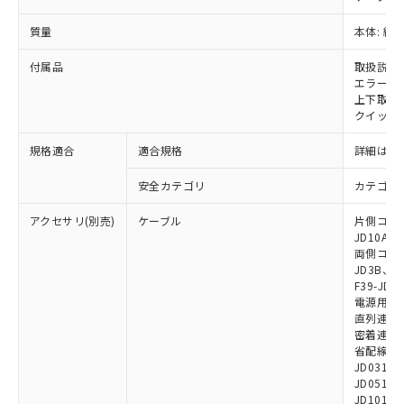
※2 環境保護使用期限
使用いたしません。
たはお客様担当のオムロン制御
ください。
当社は、貴社製品を第三者に販売する
機器販売店・当社販売員にご確
質量
本体: 約0.
在庫状況および標準価格結果を当社の
※2 対応予定月
「ｅ」：有害物質（10物質）のすべてが基
場合は、上記1、2および3の内容を当
認ください)
事前の承諾なく第三者に漏洩または開
準値以下であることを示します。
該第三者に通知します。また当社は、
付属品
取扱説明
示しないようお願いします。
部品在庫の切り替え状況などにより、予定
「10」：通常の使用状況下において有害物
エラーモ
販売先および販売に係わる関係者が違
マイパーツ機能（部品リスト作成サー
空
受注生産機種、また在庫状況の
上下取付金具
月が前後することがあります。
質が外部に漏えいし、環境に深刻な影響を
法に輸出するおそれがある場合は、取
ビス）をご利用いただくには、I-Web
白
情報を公開していない機種
クイックイ
及ぼさない年数を意味します。
り引きをいたしません。
メンバーズにご登録されている必要が
「－」：未確認です。当社販売部門へお問
あります。
規格適合
適合規格
詳細はカ
い合わせください。
お客様が当ウェブサイト上で当社にご
※3 非含有証明書ダウンロード
登録された部品リストについて、当社
安全カテゴリ
カテゴリ 
および当社の共同利用者が、当社の製
下記の非含有証明書をダウンロードするこ
アクセサリ(別売)
ケーブル
片側コネクタ
品・サービスに関するお客様との取
とができます。
JD10A、F
合意する
キャンセル
引・商談に必要な範囲で利用すること
両側コネクタ
をご了承ください。
JD3B、F3
EU RoHS指令（10物質）の非含有証明書
※当社の共同利用者とは、
"個人情報
F39-JD2
51物質の非含有証明書（当社基準）
の共同利用に関して"
の「1.共同利
電源用ケーブ
※本証明書は発行日時点で非含有を証明す
用者の範囲」に記載されている法人を
直列連結ケー
るもので、過去に遡って非含有を証明する
密着連結専用
指します。
ものではありません。
省配線用ケー
JD0310B
また、RoHS指令のフタル酸エステル類４
JD0510B
物質の対応では、対応完了までの期間は出
JD1010B