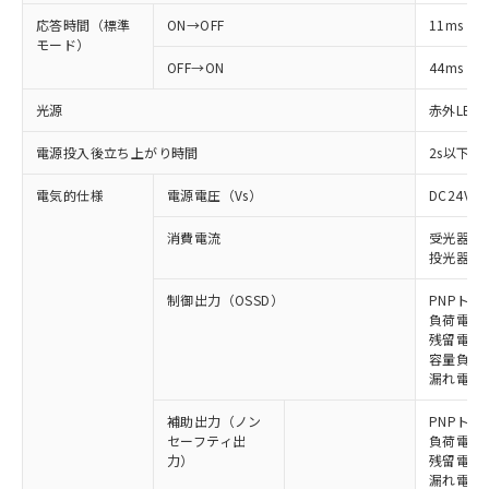
応答時間（標準
ON→OFF
11ms
モード）
OFF→ON
44ms
光源
赤外LED (
電源投入後立ち上がり時間
2s以下(
電気的仕様
電源電圧（Vs）
DC24V±
消費電流
受光器: 6
投光器: 7
制御出力（OSSD）
PNPトラ
負荷電流 
残留電圧 
容量負荷 2
漏れ電流 
補助出力（ノン
PNPトラ
セーフティ出
負荷電流 
力）
残留電圧 
漏れ電流 