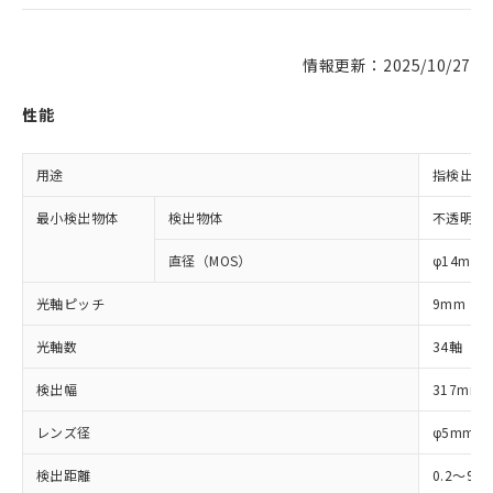
情報更新：2025/10/27
性能
用途
指検出用
最小検出物体
検出物体
不透明体
直径（MOS）
φ14mm
光軸ピッチ
9mm
光軸数
34軸
検出幅
317mm
レンズ径
φ5mm
検出距離
0.2～9m