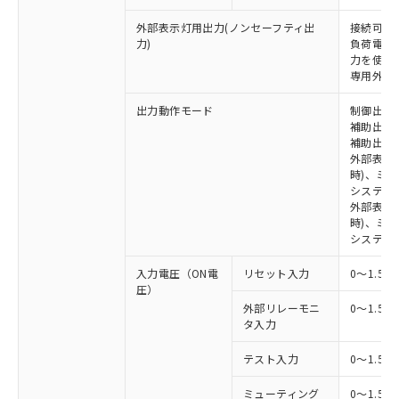
外部表示灯用出力(ノンセーフティ出
接続可能な
力)
負荷電流:
力を使用す
専用外部表
出力動作モード
制御出力:
補助出力1
補助出力2
外部表示
時)、ミ
システム
外部表示灯
時)、ミ
システム
入力電圧（ON電
リセット入力
0～1.5V
圧）
外部リレーモニ
0～1.5V
タ入力
テスト入力
0～1.5V
ミューティング
0～1.5V