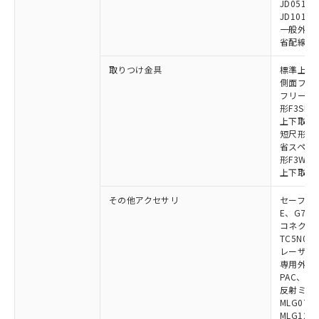
JD0510B
JD1010B
一般外部表
省配線コネク
取りつけ金具
標準上下取
側面フラッ
フリーロケ
形F3SN
上下取付金具
短尺形F3S
省スペース取
形F3W-C
上下取付金具
その他アクセサリ
セーフティリ
E、G7S-3
コネクタ中
TC5N01、
レーザポイン
専用外部表示
PAC、F39
反射ミラー:
MLG0711
MLG1219