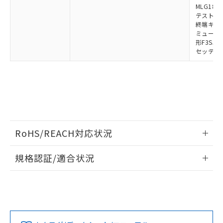
MLG1830
テストロッド
終端キャップ
ミューティ
形F3SJ用
セッティン
RoHS/REACH対応状況
情報更新：2026/7/29
規格認証/適合状況
EU RoHS
注意事項・凡例
UL認証
CSA認証
CEマーキング
Yes
Yes
Yes
対応状況
対応予定月
※1
※2