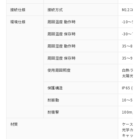
可)を取得するなどの必要な手続きを
六価クロム(Cr(Ⅵ)) 1000ppm以下、ポリ臭化ビフェニル
ム) : 100ppm、
準価格とは異なる場合があることをご
類(PBB) 1000ppm以下、ポリ臭化ジフェニルエーテル類
Cr(Ⅵ)(六価クロム) : 1000ppm、 PBBs(ポリ臭化ビフェ
接続仕様
接続方式
M12コネ
とります。
了承ください。
(PBDE) 1000ppm以下、フタル酸ビス(2-エチルヘキシ
○
一定数以上の在庫あり
ニル類) : 1000ppm、 PBDEs(ポリ臭化ジフェニルエーテ
当社は規制貨物を破棄する場合は、完
ル) (DEHP)(別名：DOP) 1000ppm以下、フタル酸ブチ
正式な納期状況および標準価格はお客
ル類) : 1000ppm、
環境仕様
周囲温度 動作時
-10～5
ルベンジル（BBP） 1000ppm以下、フタル酸ジブチル
全に破砕するなど、違法に輸出されな
DBP(フタル酸ジブチル) : 1000ppm、 DIBP(フタル酸ジ
様のお取引先、またはお客様担当のオ
（DBP） 1000ppm以下、フタル酸ジイソブチル
イソブチル) : 1000ppm、 BBP(フタル酸ブチルベンジ
△
一定数には満たないが在庫あり
いよう必要な手段を講じます。
ムロン制御機器販売店・当社販売員に
(DIBP) 1000ppm以下
ル) : 1000ppm、
周囲温度 保存時
-30～70
当社は貴社製品を、核兵器、ミサイ
但し、RoHS指令で産業用監視および制御機器に対する
DEHP(フタル酸ビス(2-エチルヘキシル)) : 1000ppm
ご相談ください。
適用除外項目は除く。
ル、化学兵器、生物兵器またはその他
－
在庫なし(最新の在庫状況につ
オムロン制御機器販売店や当社販売拠
フタル酸エステル類の４物質については閾値を超える意
周囲湿度 動作時
35～85
武器並びにこれらの製造装置等に一切
いては、お客様のお取引先、ま
図的な使用がないことを確認しています。
点は「
販売ネットワーク
」をご確認
※2 環境保護使用期限
使用いたしません。
たはお客様担当のオムロン制御
ください。
周囲湿度 保存時
35～95%
当社は、貴社製品を第三者に販売する
機器販売店・当社販売員にご確
在庫状況および標準価格結果を当社の
※2 対応予定月
「ｅ」：有害物質（10物質）のすべてが基
場合は、上記1、2および3の内容を当
認ください)
使用周囲照度
白熱ランプ:
事前の承諾なく第三者に漏洩または開
準値以下であることを示します。
該第三者に通知します。また当社は、
太陽光: 1
示しないようお願いします。
部品在庫の切り替え状況などにより、予定
「10」：通常の使用状況下において有害物
販売先および販売に係わる関係者が違
マイパーツ機能（部品リスト作成サー
空
受注生産機種、また在庫状況の
月が前後することがあります。
質が外部に漏えいし、環境に深刻な影響を
保護構造
IP65 (IE
法に輸出するおそれがある場合は、取
ビス）をご利用いただくには、I-Web
白
情報を公開していない機種
及ぼさない年数を意味します。
り引きをいたしません。
メンバーズにご登録されている必要が
耐振動
10～55H
「－」：未確認です。当社販売部門へお問
あります。
い合わせください。
お客様が当ウェブサイト上で当社にご
2
耐衝撃
100m/s
※3 非含有証明書ダウンロード
登録された部品リストについて、当社
および当社の共同利用者が、当社の製
材質
ケース:
下記の非含有証明書をダウンロードするこ
品・サービスに関するお客様との取
光学カバー
とができます。
合意する
キャンセル
キャップ:
引・商談に必要な範囲で利用すること