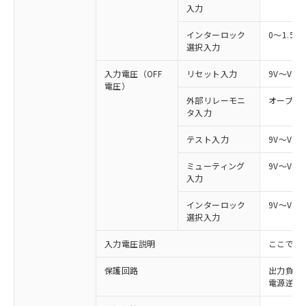
入力
インターロック
0～1.5V
選択入力
入力電圧（OFF
リセット入力
9V～Vs
電圧）
外部リレーモニ
オープン
タ入力
テスト入力
9V～Vs
ミューティング
9V～Vs
入力
インターロック
9V～Vs
選択入力
入力電圧説明
ここでの
保護回路
出力負荷
電源逆接
※1 対応状況