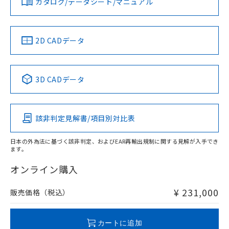
カタログ/データシート/マニュアル
対応済み
LR型式承認
DNV型式承認
BV型式承認
KR型式承
（イギリス
（ノルウェー
（フランス
（韓国
船舶規格）
船舶規格）
船舶規格）
船舶規格
中国 RoHS
注意事項・凡例
2D CADデータ
No
No
No
No
中国 RoHS表
※1 ※2
3D CADデータ
この製品の規格認証/適合状況ページへ
Pb
Hg
Cd
Cr(VI)
その他の認証はこちらのページからご検索ください
該非判定見解書/項目別対比表
X
O
O
O
日本の外為法に基づく該非判定、およびEAR再輸出規制に関する見解が入手でき
ます。
"対応済み"や非含有の記載がされた商品であっても、流通
在庫等で未対応品が混在する可能性があります。
オンライン購入
非含有品が必要な際は、弊社営業部門もしくは販売店へお
問い合わせください。
¥ 231,000
販売価格（税込）
この製品のRoHS/REACH対応状況ページへ
カートに追加