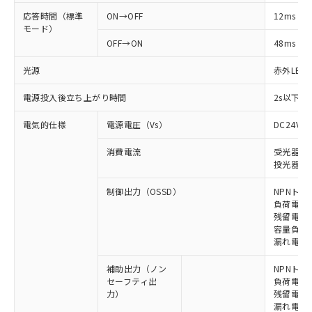
応答時間（標準
ON→OFF
12ms
モード）
OFF→ON
48ms
光源
赤外LED (
電源投入後立ち上がり時間
2s以下(
電気的仕様
電源電圧（Vs）
DC24V±
消費電流
受光器: 6
投光器: 7
制御出力（OSSD）
NPNトラ
負荷電流 
残留電圧 
容量負荷 2
漏れ電流 
補助出力（ノン
NPNトラ
セーフティ出
負荷電流 
力）
残留電圧 
漏れ電流 