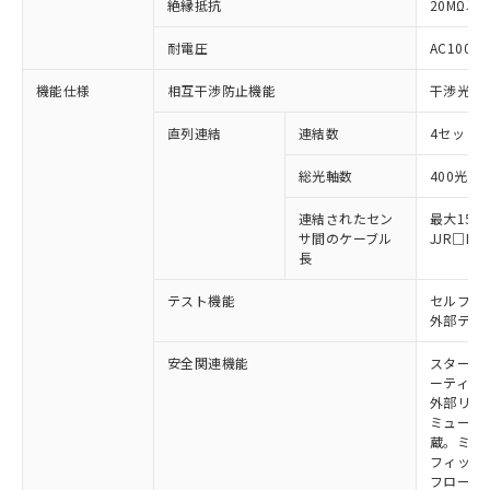
絶縁抵抗
20MΩ以上
対応済み：EU RoHS指令（10物質）の
耐電圧
AC1000V
非含有に対応した製品が提供可能な商品で
す。
機能仕様
相互干渉防止機能
干渉光回
対応予定：EU RoHS指令（10物質）の非含
ご利用条件
有に対応した製品に切り替える予定のある
直列連結
連結数
4セットま
商品です。
対応予定なし：EU RoHS指令（10物質）の
総光軸数
400光軸
以下の条件をお読みいただき、同意のうえ
非含有に非対応の商品で、対応品を出す予
ご利用ください。
連結されたセン
最大15m
定はありません。
サ間のケーブル
JJR□
調査・確認中：EU RoHS指令（10物質）の
本サービスは、当社制御機器事業取扱
長
※1 中国RoHS○×表
非含有の対応状況を調査中または確認中の
商品の当社在庫状況および標準価格
商品です。
テスト機能
セルフテ
(税抜)を提供させていただくもので
「○」：最大均質材料含有率が中国RoHSの
非該当品：ライセンス料など無形物で、有
外部テス
す。
基準値以下であることを示します。
害物質有無と関係のない商品です。
当社制御機器事業取扱商品の中には、
「×」：最大均質材料含有率が中国RoHSの
仕入先様の事情により、非含有部品として
安全関連機能
スタート
本サービスの対象外となる商品もある
基準値を超えていることを示します。
いたものが、含有品と判明した場合などや
ーティン
当社は、これら貴社製品のうち、外国
ことをご了承ください。
「－」：未確認です。当社販売部門へお問
外部リレ
むを得ず変更することがあります。
為替および外国貿易法に定める商品
在庫状況および標準価格照会結果は、
ミューテ
い合わせください。
（以下｢規制貨物等」という）を輸出
記載している更新日時点での社内デー
蔵。ミュー
*EU RoHS指令（10物質）：
または国外への提供する場合は、日本
フィック
記
タに基づき作成されるものであり、閲
説明
鉛(Pb) 1000ppm以下、 水銀(Hg) 1000ppm以下、 カド
*中国RoHS10物質の基準値 (GB/T26572)：
国政府の輸出許可(または役務取引許
フローテ
号
覧された時点での実際の在庫および標
ミウム(Cd) 100ppm以下、
Pb(鉛) :1000ppm、 Hg(水銀) : 1000ppm、 Cd(カドミウ