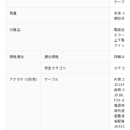
ケーブル:
をご了承ください。
EU RoHS指令（10物質）の非含有証明書
※当社の共同利用者とは、
"個人情報
51物質の非含有証明書（当社基準）
質量
本体: 約0.
の共同利用に関して"
の「1.共同利
梱包状態: 
※本証明書は発行日時点で非含有を証明す
用者の範囲」に記載されている法人を
るもので、過去に遡って非含有を証明する
指します。
付属品
取扱説明
ものではありません。
エラーモ
また、RoHS指令のフタル酸エステル類４
上下取付金具
物質の対応では、対応完了までの期間は出
クイックイ
荷製品に未対応品が混在することから備考
欄に対応日を記載しておりました。
規格適合
適合規格
詳細はカ
既に当社にて対応品への在庫切替を完了
していることから、特段のことがない限
安全カテゴリ
カテゴリ 
り、2022年1月12日より割愛しておりま
アクセサリ(別売)
ケーブル
片側コネクタ
す。
JD10A、F
両側コネクタ
JD3B、F3
F39-JD2
電源用ケーブ
直列連結ケー
密着連結専用
省配線用ケー
JD0310B