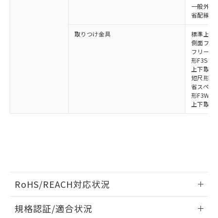
荷製品に未対応品が混在することから備考
一般外部表
欄に対応日を記載しておりました。
省配線コネク
既に当社にて対応品への在庫切替を完了
していることから、特段のことがない限
取りつけ金具
標準上下取
り、2022年1月12日より割愛しておりま
側面フラッ
フリーロケ
す。
形F3SN
上下取付金具
短尺形F3S
省スペース取
形F3W-C
上下取付金具
RoHS/REACH対応状況
情報更新：2026/7/29
規格認証/適合状況