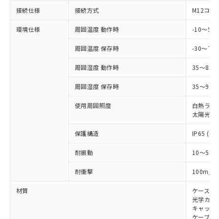
以下の条件をお読みいただき、同意のうえ
非含有に非対応の商品で、対応品を出す予
接続仕様
接続方式
M12コネ
ご利用ください。
定はありません。
調査・確認中：EU RoHS指令（10物質）の
環境仕様
周囲温度 動作時
-10～5
本サービスは、当社制御機器事業取扱
※1 中国RoHS○×表
非含有の対応状況を調査中または確認中の
商品の当社在庫状況および標準価格
商品です。
周囲温度 保存時
-30～70
(税抜)を提供させていただくもので
「○」：最大均質材料含有率が中国RoHSの
非該当品：ライセンス料など無形物で、有
す。
基準値以下であることを示します。
周囲湿度 動作時
35～85
害物質有無と関係のない商品です。
当社制御機器事業取扱商品の中には、
「×」：最大均質材料含有率が中国RoHSの
仕入先様の事情により、非含有部品として
本サービスの対象外となる商品もある
周囲湿度 保存時
35～95%
基準値を超えていることを示します。
いたものが、含有品と判明した場合などや
当社は、これら貴社製品のうち、外国
ことをご了承ください。
「－」：未確認です。当社販売部門へお問
むを得ず変更することがあります。
為替および外国貿易法に定める商品
在庫状況および標準価格照会結果は、
使用周囲照度
白熱ランプ:
い合わせください。
（以下｢規制貨物等」という）を輸出
記載している更新日時点での社内デー
太陽光: 1
*EU RoHS指令（10物質）：
または国外への提供する場合は、日本
記
タに基づき作成されるものであり、閲
説明
鉛(Pb) 1000ppm以下、 水銀(Hg) 1000ppm以下、 カド
*中国RoHS10物質の基準値 (GB/T26572)：
国政府の輸出許可(または役務取引許
保護構造
IP65 (IE
号
覧された時点での実際の在庫および標
ミウム(Cd) 100ppm以下、
Pb(鉛) :1000ppm、 Hg(水銀) : 1000ppm、 Cd(カドミウ
可)を取得するなどの必要な手続きを
六価クロム(Cr(Ⅵ)) 1000ppm以下、ポリ臭化ビフェニル
ム) : 100ppm、
準価格とは異なる場合があることをご
類(PBB) 1000ppm以下、ポリ臭化ジフェニルエーテル類
Cr(Ⅵ)(六価クロム) : 1000ppm、 PBBs(ポリ臭化ビフェ
とります。
耐振動
10～55H
了承ください。
(PBDE) 1000ppm以下、フタル酸ビス(2-エチルヘキシ
○
一定数以上の在庫あり
ニル類) : 1000ppm、 PBDEs(ポリ臭化ジフェニルエーテ
当社は規制貨物を破棄する場合は、完
ル) (DEHP)(別名：DOP) 1000ppm以下、フタル酸ブチ
正式な納期状況および標準価格はお客
ル類) : 1000ppm、
2
耐衝撃
100m/s
ルベンジル（BBP） 1000ppm以下、フタル酸ジブチル
全に破砕するなど、違法に輸出されな
DBP(フタル酸ジブチル) : 1000ppm、 DIBP(フタル酸ジ
様のお取引先、またはお客様担当のオ
（DBP） 1000ppm以下、フタル酸ジイソブチル
イソブチル) : 1000ppm、 BBP(フタル酸ブチルベンジ
△
一定数には満たないが在庫あり
いよう必要な手段を講じます。
ムロン制御機器販売店・当社販売員に
(DIBP) 1000ppm以下
ル) : 1000ppm、
材質
ケース:
当社は貴社製品を、核兵器、ミサイ
但し、RoHS指令で産業用監視および制御機器に対する
DEHP(フタル酸ビス(2-エチルヘキシル)) : 1000ppm
ご相談ください。
光学カバー
適用除外項目は除く。
ル、化学兵器、生物兵器またはその他
－
在庫なし(最新の在庫状況につ
オムロン制御機器販売店や当社販売拠
キャップ:
フタル酸エステル類の４物質については閾値を超える意
武器並びにこれらの製造装置等に一切
いては、お客様のお取引先、ま
図的な使用がないことを確認しています。
点は「
販売ネットワーク
」をご確認
ケーブル: