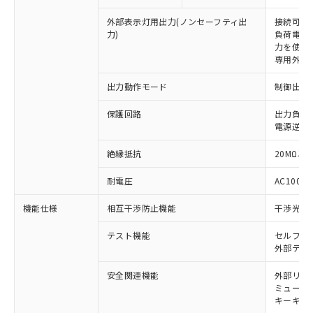
外部表示灯用出力(ノンセーフティ出
接続可能な
力)
負荷電流:
力を使用す
専用外部表
出力動作モード
制御出力:
保護回路
出力負荷
電源逆接
絶縁抵抗
20MΩ以上
耐電圧
AC1000V
※1 対応状況
機能仕様
相互干渉防止機能
干渉光回
対応済み：EU RoHS指令（10物質）の
非含有に対応した製品が提供可能な商品で
テスト機能
セルフテ
外部テス
す。
対応予定：EU RoHS指令（10物質）の非含
ご利用条件
安全関連機能
外部リレ
有に対応した製品に切り替える予定のある
ミューテ
商品です。
キーキャッ
対応予定なし：EU RoHS指令（10物質）の