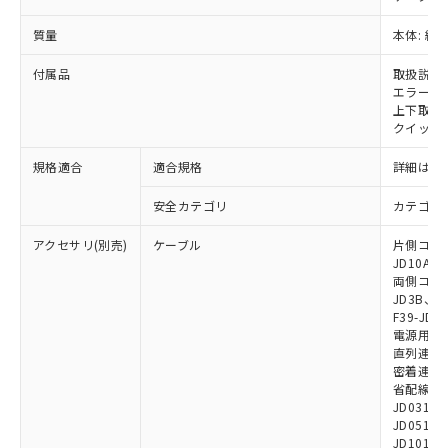
※2 環境保護使用期限
使用いたしません。
たはお客様担当のオムロン制御
ください。
当社は、貴社製品を第三者に販売する
機器販売店・当社販売員にご確
質量
本体: 約0.
在庫状況および標準価格結果を当社の
※2 対応予定月
「ｅ」：有害物質（10物質）のすべてが基
場合は、上記1、2および3の内容を当
認ください)
事前の承諾なく第三者に漏洩または開
準値以下であることを示します。
該第三者に通知します。また当社は、
付属品
取扱説明
示しないようお願いします。
部品在庫の切り替え状況などにより、予定
「10」：通常の使用状況下において有害物
エラーモ
販売先および販売に係わる関係者が違
マイパーツ機能（部品リスト作成サー
空
受注生産機種、また在庫状況の
上下取付金具
月が前後することがあります。
質が外部に漏えいし、環境に深刻な影響を
法に輸出するおそれがある場合は、取
ビス）をご利用いただくには、I-Web
白
情報を公開していない機種
クイックイ
及ぼさない年数を意味します。
り引きをいたしません。
メンバーズにご登録されている必要が
「－」：未確認です。当社販売部門へお問
あります。
規格適合
適合規格
詳細はカ
い合わせください。
お客様が当ウェブサイト上で当社にご
※3 非含有証明書ダウンロード
登録された部品リストについて、当社
安全カテゴリ
カテゴリ 
および当社の共同利用者が、当社の製
下記の非含有証明書をダウンロードするこ
アクセサリ(別売)
ケーブル
片側コネクタ
品・サービスに関するお客様との取
とができます。
JD10A、F
合意する
キャンセル
引・商談に必要な範囲で利用すること
両側コネクタ
をご了承ください。
JD3B、F3
EU RoHS指令（10物質）の非含有証明書
※当社の共同利用者とは、
"個人情報
F39-JD2
51物質の非含有証明書（当社基準）
の共同利用に関して"
の「1.共同利
電源用ケーブ
※本証明書は発行日時点で非含有を証明す
用者の範囲」に記載されている法人を
直列連結ケー
るもので、過去に遡って非含有を証明する
密着連結専用
指します。
ものではありません。
省配線用ケー
JD0310B
また、RoHS指令のフタル酸エステル類４
JD0510B
物質の対応では、対応完了までの期間は出
JD1010B