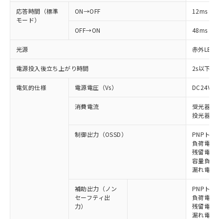
応答時間（標準
ON→OFF
12ms
モード）
OFF→ON
48ms
光源
赤外LED (
電源投入後立ち上がり時間
2s以下(
電気的仕様
電源電圧（Vs）
DC24V±
消費電流
受光器: 6
投光器: 7
制御出力（OSSD）
PNPトラ
負荷電流 
残留電圧 
容量負荷 2
漏れ電流 
補助出力（ノン
PNPトラ
セーフティ出
負荷電流 
力）
残留電圧 
漏れ電流 