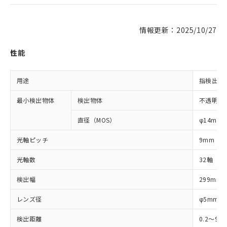
情報更新：2025/10/27
性能
用途
指検出用
最小検出物体
検出物体
不透明体
直径（MOS）
φ14mm
光軸ピッチ
9mm
光軸数
32軸
検出幅
299mm
レンズ径
φ5mm
検出距離
0.2～9m