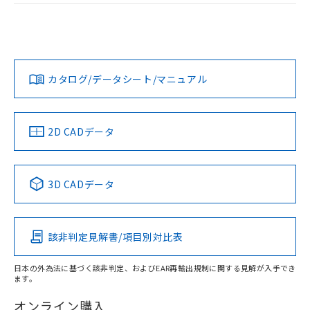
EU RoHS
注意事項・凡例
UL認証
CSA認証
CEマーキング
Yes
Yes
Yes
対応状況
対応予定月
※1
※2
カタログ/データシート/マニュアル
対応済み
LR型式承認
DNV型式承認
BV型式承認
KR型式承
（イギリス
（ノルウェー
（フランス
（韓国
船舶規格）
船舶規格）
船舶規格）
船舶規格
中国 RoHS
注意事項・凡例
2D CADデータ
No
No
No
No
中国 RoHS表
※1 ※2
3D CADデータ
この製品の規格認証/適合状況ページへ
Pb
Hg
Cd
Cr(VI)
その他の認証はこちらのページからご検索ください
該非判定見解書/項目別対比表
X
O
O
O
日本の外為法に基づく該非判定、およびEAR再輸出規制に関する見解が入手でき
ます。
"対応済み"や非含有の記載がされた商品であっても、流通
在庫等で未対応品が混在する可能性があります。
オンライン購入