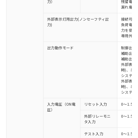
力）
残留電圧 
漏れ電流 
外部表示灯用出力(ノンセーフティ出
接続可能な
力)
負荷電流:
力を使用す
専用外部表
出力動作モード
制御出力:
補助出力1
補助出力2
外部表示
時)、ミ
システム
外部表示灯
時)、ミ
システム
入力電圧（ON電
リセット入力
0～1.5V
圧）
外部リレーモニ
0～1.5V
タ入力
テスト入力
0～1.5V