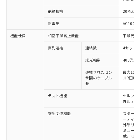
※1 対応状況
絶縁抵抗
20MΩ以上
耐電圧
AC1000V
対応済み：EU RoHS指令（10物質）の
非含有に対応した製品が提供可能な商品で
機能仕様
相互干渉防止機能
干渉光回
す。
対応予定：EU RoHS指令（10物質）の非含
ご利用条件
直列連結
連結数
4セットま
有に対応した製品に切り替える予定のある
商品です。
総光軸数
400光軸
対応予定なし：EU RoHS指令（10物質）の
以下の条件をお読みいただき、同意のうえ
非含有に非対応の商品で、対応品を出す予
連結されたセン
最大15m
ご利用ください。
定はありません。
サ間のケーブル
JJR□
調査・確認中：EU RoHS指令（10物質）の
長
本サービスは、当社制御機器事業取扱
※1 中国RoHS○×表
非含有の対応状況を調査中または確認中の
商品の当社在庫状況および標準価格
テスト機能
セルフテ
商品です。
(税抜)を提供させていただくもので
外部テス
「○」：最大均質材料含有率が中国RoHSの
非該当品：ライセンス料など無形物で、有
す。
基準値以下であることを示します。
害物質有無と関係のない商品です。
当社制御機器事業取扱商品の中には、
安全関連機能
スタート
「×」：最大均質材料含有率が中国RoHSの
仕入先様の事情により、非含有部品として
本サービスの対象外となる商品もある
ーティン
基準値を超えていることを示します。
いたものが、含有品と判明した場合などや
当社は、これら貴社製品のうち、外国
外部リレ
ことをご了承ください。
「－」：未確認です。当社販売部門へお問
むを得ず変更することがあります。
為替および外国貿易法に定める商品
ミューテ
在庫状況および標準価格照会結果は、
い合わせください。
蔵。ミュー
（以下｢規制貨物等」という）を輸出
記載している更新日時点での社内デー