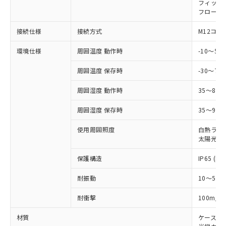
フィック
*EU RoHS指令（10物質）：
または国外への提供する場合は、日本
記
タに基づき作成されるものであり、閲
説明
鉛(Pb) 1000ppm以下、 水銀(Hg) 1000ppm以下、 カド
フローテ
*中国RoHS10物質の基準値 (GB/T26572)：
国政府の輸出許可(または役務取引許
号
覧された時点での実際の在庫および標
ミウム(Cd) 100ppm以下、
Pb(鉛) :1000ppm、 Hg(水銀) : 1000ppm、 Cd(カドミウ
可)を取得するなどの必要な手続きを
六価クロム(Cr(Ⅵ)) 1000ppm以下、ポリ臭化ビフェニル
ム) : 100ppm、
準価格とは異なる場合があることをご
接続仕様
接続方式
M12コネ
類(PBB) 1000ppm以下、ポリ臭化ジフェニルエーテル類
Cr(Ⅵ)(六価クロム) : 1000ppm、 PBBs(ポリ臭化ビフェ
とります。
了承ください。
(PBDE) 1000ppm以下、フタル酸ビス(2-エチルヘキシ
○
一定数以上の在庫あり
ニル類) : 1000ppm、 PBDEs(ポリ臭化ジフェニルエーテ
当社は規制貨物を破棄する場合は、完
ル) (DEHP)(別名：DOP) 1000ppm以下、フタル酸ブチ
正式な納期状況および標準価格はお客
ル類) : 1000ppm、
環境仕様
周囲温度 動作時
-10～5
ルベンジル（BBP） 1000ppm以下、フタル酸ジブチル
全に破砕するなど、違法に輸出されな
DBP(フタル酸ジブチル) : 1000ppm、 DIBP(フタル酸ジ
様のお取引先、またはお客様担当のオ
（DBP） 1000ppm以下、フタル酸ジイソブチル
イソブチル) : 1000ppm、 BBP(フタル酸ブチルベンジ
△
一定数には満たないが在庫あり
いよう必要な手段を講じます。
周囲温度 保存時
-30～70
ムロン制御機器販売店・当社販売員に
(DIBP) 1000ppm以下
ル) : 1000ppm、
当社は貴社製品を、核兵器、ミサイ
但し、RoHS指令で産業用監視および制御機器に対する
DEHP(フタル酸ビス(2-エチルヘキシル)) : 1000ppm
ご相談ください。
適用除外項目は除く。
ル、化学兵器、生物兵器またはその他
周囲湿度 動作時
35～85
－
在庫なし(最新の在庫状況につ
オムロン制御機器販売店や当社販売拠
フタル酸エステル類の４物質については閾値を超える意
武器並びにこれらの製造装置等に一切
いては、お客様のお取引先、ま
図的な使用がないことを確認しています。
点は「
販売ネットワーク
」をご確認
※2 環境保護使用期限
周囲湿度 保存時
35～95%
使用いたしません。
たはお客様担当のオムロン制御
ください。
当社は、貴社製品を第三者に販売する
機器販売店・当社販売員にご確
在庫状況および標準価格結果を当社の
使用周囲照度
白熱ランプ:
※2 対応予定月
「ｅ」：有害物質（10物質）のすべてが基
場合は、上記1、2および3の内容を当
認ください)
事前の承諾なく第三者に漏洩または開
太陽光: 1
準値以下であることを示します。
該第三者に通知します。また当社は、
示しないようお願いします。
部品在庫の切り替え状況などにより、予定
「10」：通常の使用状況下において有害物
販売先および販売に係わる関係者が違
マイパーツ機能（部品リスト作成サー
空
受注生産機種、また在庫状況の
保護構造
IP65 (IE
月が前後することがあります。
質が外部に漏えいし、環境に深刻な影響を
法に輸出するおそれがある場合は、取
ビス）をご利用いただくには、I-Web
白
情報を公開していない機種
及ぼさない年数を意味します。
り引きをいたしません。
メンバーズにご登録されている必要が
耐振動
10～55H
「－」：未確認です。当社販売部門へお問
あります。
い合わせください。
2
耐衝撃
100m/s
お客様が当ウェブサイト上で当社にご
※3 非含有証明書ダウンロード
登録された部品リストについて、当社
材質
ケース:
および当社の共同利用者が、当社の製