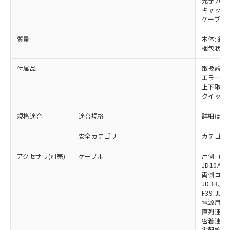
下記の非含有証明書をダウンロードするこ
光学カバー
品・サービスに関するお客様との取
キャップ:
とができます。
合意する
キャンセル
引・商談に必要な範囲で利用すること
ケーブル:
をご了承ください。
EU RoHS指令（10物質）の非含有証明書
※当社の共同利用者とは、
"個人情報
質量
本体: 約0.
51物質の非含有証明書（当社基準）
の共同利用に関して"
の「1.共同利
梱包状態: 
※本証明書は発行日時点で非含有を証明す
用者の範囲」に記載されている法人を
るもので、過去に遡って非含有を証明する
付属品
取扱説明
指します。
ものではありません。
エラーモ
また、RoHS指令のフタル酸エステル類４
上下取付金具
クイックイ
物質の対応では、対応完了までの期間は出
荷製品に未対応品が混在することから備考
規格適合
適合規格
詳細はカ
欄に対応日を記載しておりました。
既に当社にて対応品への在庫切替を完了
安全カテゴリ
カテゴリ 
していることから、特段のことがない限
り、2022年1月12日より割愛しておりま
アクセサリ(別売)
ケーブル
片側コネクタ
す。
JD10A、F
両側コネクタ
JD3B、F3
F39-JD2
電源用ケーブ
直列連結ケー
密着連結専用
省配線用ケー