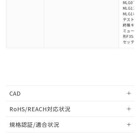
MLG0711
MLG1219
MLG1830
テストロッド
終端キャップ
ミューティ
形F3SJ用
セッティン
CAD
ログイン/会員登録いただくと、CADデータをダウンロー
RoHS/REACH対応状況
ドすることができます。
情報更新：2026/7/29
規格認証/適合状況
ログイン/会員登録
EU RoHS
注意事項・凡例
UL認証
CSA認証
CEマーキング