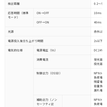
検出距離
0.2～9m
応答時間（標準
ON→OFF
10ms
モード）
OFF→ON
40ms
光源
赤外LED (
電源投入後立ち上がり時間
2s以下(
電気的仕様
電源電圧（Vs）
DC24V±
消費電流
受光器: 6
投光器: 7
制御出力（OSSD）
NPNトラ
負荷電流 
残留電圧 
容量負荷 2
漏れ電流 
補助出力（ノン
NPNトラ
セーフティ出
負荷電流 