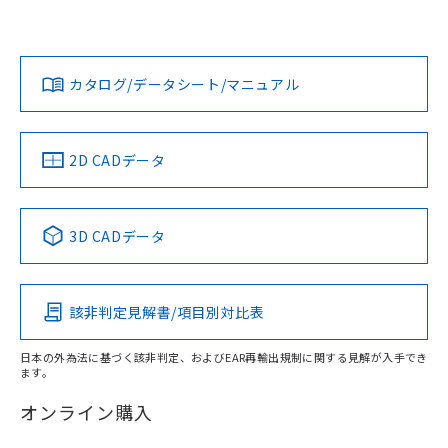
Yes
Yes
Yes
対応状況
対応予定月
※1
※2
ダウンロードデータをご利用いただく前に、以下を必ずお読
みください。
カタログ/データシート/マニュアル
対応済み
ソフトウェアの使用条件
LR型式承認
DNV型式承認
BV型式承認
KR型式承
（イギリス
（ノルウェー
（フランス
（韓国
船舶規格）
船舶規格）
船舶規格）
船舶規格
中国 RoHS
注意事項・凡例
2D CADデータ
No
No
No
No
中国 RoHS表
※1 ※2
3D CADデータ
この製品の規格認証/適合状況ページへ
Pb
Hg
Cd
Cr(VI)
その他の認証はこちらのページからご検索ください
該非判定見解書/項目別対比表
X
O
O
O
日本の外為法に基づく該非判定、およびEAR再輸出規制に関する見解が入手でき
ます。
"対応済み"や非含有の記載がされた商品であっても、流通
在庫等で未対応品が混在する可能性があります。
オンライン購入
非含有品が必要な際は、弊社営業部門もしくは販売店へお