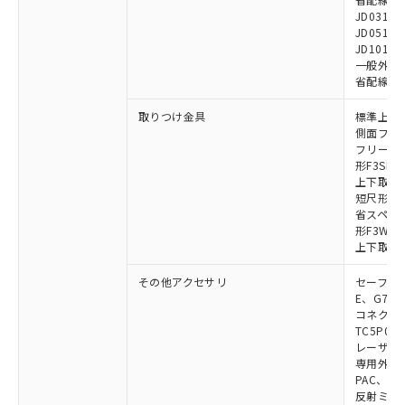
JD0310B
JD0510B
JD1010B
一般外部表
省配線コネク
取りつけ金具
標準上下取
側面フラッ
フリーロケ
形F3SN
上下取付金具
短尺形F3S
省スペース取
形F3W-C
上下取付金具
その他アクセサリ
セーフティリ
E、G7S-3
コネクタ中
TC5P01、
レーザポイン
専用外部表示
PAC、F39
反射ミラー: