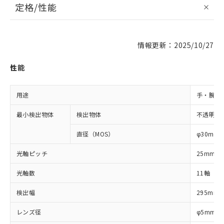
定格/性能
情報更新：2025/10/27
性能
用途
手・腕検
最小検出物体
検出物体
不透明体
直径（MOS）
φ30mm
光軸ピッチ
25mm
光軸数
11軸
検出幅
295mm
レンズ径
φ5mm