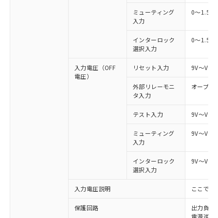
ミューティング
0～1.5V
入力
インターロック
0～1.5V
選択入力
入力電圧（OFF
リセット入力
9V～Vs
電圧）
外部リレーモニ
オープン
タ入力
テスト入力
9V～Vs
ミューティング
9V～Vs
入力
インターロック
9V～Vs
選択入力
入力電圧説明
ここでの
保護回路
出力負荷
電源逆接