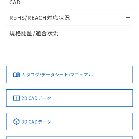
CAD
ログイン/会員登録いただくと、CADデータをダウンロー
RoHS/REACH対応状況
ドすることができます。
情報更新：2026/7/29
規格認証/適合状況
ログイン/会員登録
EU RoHS
注意事項・凡例
UL認証
CSA認証
CEマーキング
Yes
Yes
Yes
対応状況
対応予定月
※1
※2
ダウンロードデータをご利用いただく前に、以下を必ずお読
みください。
カタログ/データシート/マニュアル
対応済み
ソフトウェアの使用条件
LR型式承認
DNV型式承認
BV型式承認
KR型式承
（イギリス
（ノルウェー
（フランス
（韓国
船舶規格）
船舶規格）
船舶規格）
船舶規格
中国 RoHS
注意事項・凡例
2D CADデータ
No
No
No
No
中国 RoHS表
※1 ※2
3D CADデータ
この製品の規格認証/適合状況ページへ
Pb
Hg
Cd
Cr(VI)
その他の認証はこちらのページからご検索ください