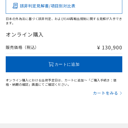
該非判定見解書/項目別対比表
X
O
O
O
日本の外為法に基づく該非判定、およびEAR再輸出規制に関する見解が入手でき
ます。
"対応済み"や非含有の記載がされた商品であっても、流通
在庫等で未対応品が混在する可能性があります。
オンライン購入
非含有品が必要な際は、弊社営業部門もしくは販売店へお
問い合わせください。
¥ 130,900
販売価格（税込）
この製品のRoHS/REACH対応状況ページへ
カートに追加
オンライン購入における出荷予定日は、カートに追加～「ご購入手続き：価
格・納期の確認」画面にてご確認ください。
カートをみる