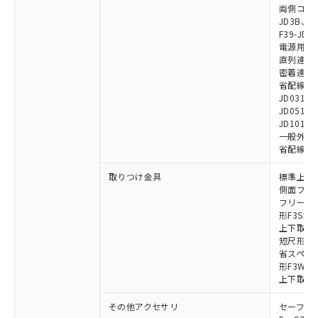
両側コネクタ
JD3B、F3
F39-JD2
電源用ケーブ
直列連結ケー
密着連結専用
省配線用ケー
JD0310B
JD0510B
JD1010B
一般外部表
省配線コネク
取りつけ金具
標準上下取
側面フラッ
フリーロケ
形F3SN
上下取付金具
短尺形F3S
省スペース取
形F3W-C
上下取付金具
その他アクセサリ
セーフティリ