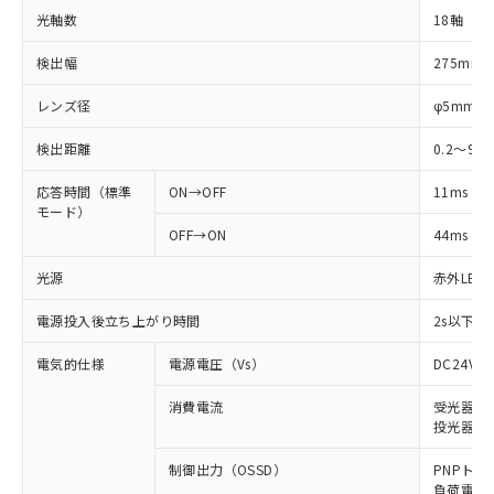
光軸数
18軸
検出幅
275mm
レンズ径
φ5mm
検出距離
0.2～9m
応答時間（標準
ON→OFF
11ms
モード）
OFF→ON
44ms
光源
赤外LED (
電源投入後立ち上がり時間
2s以下(
電気的仕様
電源電圧（Vs）
DC24V±
消費電流
受光器: 6
投光器: 7
制御出力（OSSD）
PNPトラ
負荷電流 