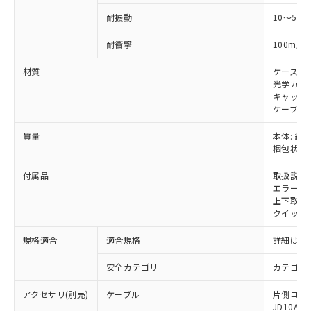
あります。
い合わせください。
お客様が当ウェブサイト上で当社にご
耐振動
10～55H
※3 非含有証明書ダウンロード
登録された部品リストについて、当社
2
耐衝撃
100m/s
および当社の共同利用者が、当社の製
下記の非含有証明書をダウンロードするこ
品・サービスに関するお客様との取
とができます。
材質
ケース:
合意する
キャンセル
引・商談に必要な範囲で利用すること
光学カバー
をご了承ください。
キャップ:
EU RoHS指令（10物質）の非含有証明書
※当社の共同利用者とは、
"個人情報
ケーブル:
51物質の非含有証明書（当社基準）
の共同利用に関して"
の「1.共同利
※本証明書は発行日時点で非含有を証明す
用者の範囲」に記載されている法人を
質量
本体: 約0.
るもので、過去に遡って非含有を証明する
指します。
梱包状態: 
ものではありません。
また、RoHS指令のフタル酸エステル類４
付属品
取扱説明
物質の対応では、対応完了までの期間は出
エラーモ
荷製品に未対応品が混在することから備考
上下取付金具
クイックイ
欄に対応日を記載しておりました。
既に当社にて対応品への在庫切替を完了
規格適合
適合規格
詳細はカ
していることから、特段のことがない限
り、2022年1月12日より割愛しておりま
安全カテゴリ
カテゴリ 
す。
アクセサリ(別売)
ケーブル
片側コネクタ
JD10A、F