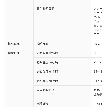
仕入先様の事情により、非含有部品として
本サービスの対象外となる商品もある
基準値を超えていることを示します。
いたものが、含有品と判明した場合などや
当社は、これら貴社製品のうち、外国
ことをご了承ください。
安全関連機能
スタート
「－」：未確認です。当社販売部門へお問
むを得ず変更することがあります。
為替および外国貿易法に定める商品
在庫状況および標準価格照会結果は、
ーティン
い合わせください。
（以下｢規制貨物等」という）を輸出
外部リレ
記載している更新日時点での社内デー
*EU RoHS指令（10物質）：
または国外への提供する場合は、日本
ミューテ
記
タに基づき作成されるものであり、閲
説明
鉛(Pb) 1000ppm以下、 水銀(Hg) 1000ppm以下、 カド
*中国RoHS10物質の基準値 (GB/T26572)：
蔵。ミュー
国政府の輸出許可(または役務取引許
号
覧された時点での実際の在庫および標
ミウム(Cd) 100ppm以下、
Pb(鉛) :1000ppm、 Hg(水銀) : 1000ppm、 Cd(カドミウ
フィック
可)を取得するなどの必要な手続きを
六価クロム(Cr(Ⅵ)) 1000ppm以下、ポリ臭化ビフェニル
ム) : 100ppm、
準価格とは異なる場合があることをご
フローテ
類(PBB) 1000ppm以下、ポリ臭化ジフェニルエーテル類
Cr(Ⅵ)(六価クロム) : 1000ppm、 PBBs(ポリ臭化ビフェ
とります。
了承ください。
(PBDE) 1000ppm以下、フタル酸ビス(2-エチルヘキシ
○
一定数以上の在庫あり
ニル類) : 1000ppm、 PBDEs(ポリ臭化ジフェニルエーテ
当社は規制貨物を破棄する場合は、完
ル) (DEHP)(別名：DOP) 1000ppm以下、フタル酸ブチ
正式な納期状況および標準価格はお客
ル類) : 1000ppm、
接続仕様
接続方式
M12コネ
ルベンジル（BBP） 1000ppm以下、フタル酸ジブチル
全に破砕するなど、違法に輸出されな
DBP(フタル酸ジブチル) : 1000ppm、 DIBP(フタル酸ジ
様のお取引先、またはお客様担当のオ
（DBP） 1000ppm以下、フタル酸ジイソブチル
イソブチル) : 1000ppm、 BBP(フタル酸ブチルベンジ
△
一定数には満たないが在庫あり
いよう必要な手段を講じます。
ムロン制御機器販売店・当社販売員に
(DIBP) 1000ppm以下
環境仕様
周囲温度 動作時
-10～5
ル) : 1000ppm、
当社は貴社製品を、核兵器、ミサイ
但し、RoHS指令で産業用監視および制御機器に対する
DEHP(フタル酸ビス(2-エチルヘキシル)) : 1000ppm
ご相談ください。
適用除外項目は除く。
ル、化学兵器、生物兵器またはその他
－
在庫なし(最新の在庫状況につ
周囲温度 保存時
-30～70
オムロン制御機器販売店や当社販売拠
フタル酸エステル類の４物質については閾値を超える意
武器並びにこれらの製造装置等に一切
いては、お客様のお取引先、ま
図的な使用がないことを確認しています。
点は「
販売ネットワーク
」をご確認
※2 環境保護使用期限
使用いたしません。
周囲湿度 動作時
35～85
たはお客様担当のオムロン制御
ください。
当社は、貴社製品を第三者に販売する
機器販売店・当社販売員にご確
在庫状況および標準価格結果を当社の
※2 対応予定月
「ｅ」：有害物質（10物質）のすべてが基
周囲湿度 保存時
35～95%
場合は、上記1、2および3の内容を当
認ください)
事前の承諾なく第三者に漏洩または開
準値以下であることを示します。
該第三者に通知します。また当社は、
示しないようお願いします。
使用周囲照度
白熱ランプ:
部品在庫の切り替え状況などにより、予定
「10」：通常の使用状況下において有害物
販売先および販売に係わる関係者が違
マイパーツ機能（部品リスト作成サー
空
受注生産機種、また在庫状況の
太陽光: 1
月が前後することがあります。
質が外部に漏えいし、環境に深刻な影響を
法に輸出するおそれがある場合は、取
ビス）をご利用いただくには、I-Web
白
情報を公開していない機種
及ぼさない年数を意味します。
り引きをいたしません。
メンバーズにご登録されている必要が
保護構造
IP65 (IE
「－」：未確認です。当社販売部門へお問