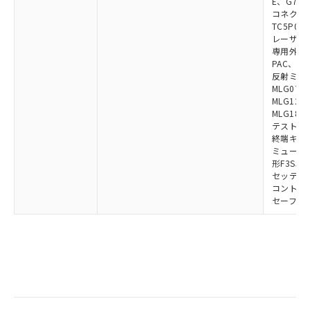
E、G7S-3
コネクタ中
TC5P01、
レーザポイン
専用外部表示
PAC、F39
反射ミラー:
MLG0711
MLG1219
MLG1830
テストロッド
終端キャップ
ミューティ
形F3SJ用
セッティン
コントロー
セーフティ