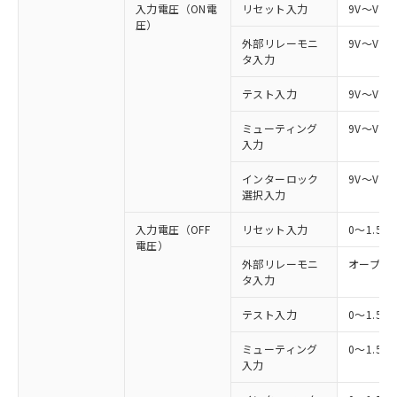
入力電圧（ON電
リセット入力
9V～Vs
圧）
外部リレーモニ
9V～Vs
タ入力
テスト入力
9V～Vs
ミューティング
9V～Vs
入力
インターロック
9V～Vs
選択入力
入力電圧（OFF
リセット入力
0～1.5
電圧）
外部リレーモニ
オープン
タ入力
テスト入力
0～1.5
ミューティング
0～1.5
入力