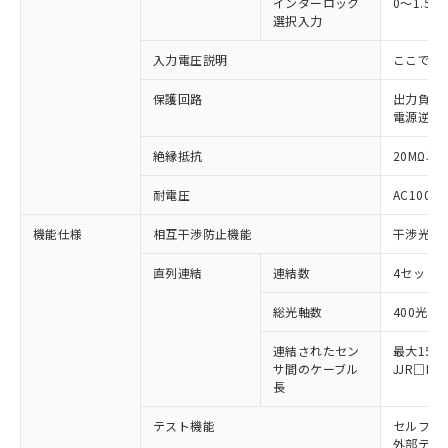
インターロック
0～1.5
選択入力
入力電圧説明
ここでの
保護回路
出力負荷
※1 対応状況
電源逆接
対応済み：EU RoHS指令（10物質）の
絶縁抵抗
20MΩ以上
非含有に対応した製品が提供可能な商品で
耐電圧
AC1000V
す。
対応予定：EU RoHS指令（10物質）の非含
ご利用条件
機能仕様
相互干渉防止機能
干渉光回
有に対応した製品に切り替える予定のある
商品です。
直列連結
連結数
4セットま
対応予定なし：EU RoHS指令（10物質）の
以下の条件をお読みいただき、同意のうえ
非含有に非対応の商品で、対応品を出す予
総光軸数
400光軸
ご利用ください。
定はありません。
調査・確認中：EU RoHS指令（10物質）の
連結されたセン
最大15m
本サービスは、当社制御機器事業取扱
※1 中国RoHS○×表
非含有の対応状況を調査中または確認中の
サ間のケーブル
JJR□
商品の当社在庫状況および標準価格
商品です。
長
(税抜)を提供させていただくもので
「○」：最大均質材料含有率が中国RoHSの
非該当品：ライセンス料など無形物で、有
す。
基準値以下であることを示します。
テスト機能
セルフテ
害物質有無と関係のない商品です。
当社制御機器事業取扱商品の中には、
外部テス
「×」：最大均質材料含有率が中国RoHSの