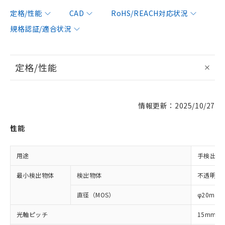
定格/性能
CAD
RoHS/REACH対応状況
規格認証/適合状況
定格/性能
情報更新：2025/10/27
性能
用途
手検出用
最小検出物体
検出物体
不透明体
直径（MOS）
φ20mm
光軸ピッチ
15mm