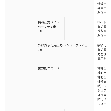
残留電圧 
容量負荷 2
漏れ電流 
補助出力（ノン
PNPトラ
セーフティ出
負荷電流 
力）
残留電圧 
漏れ電流 
外部表示灯用出力(ノンセーフティ出
接続可能な
力)
負荷電流:
力を使用す
専用外部表
出力動作モード
制御出力:
補助出力1
補助出力2
外部表示
時)、ミ
システム
外部表示灯
時)、ミ
システム