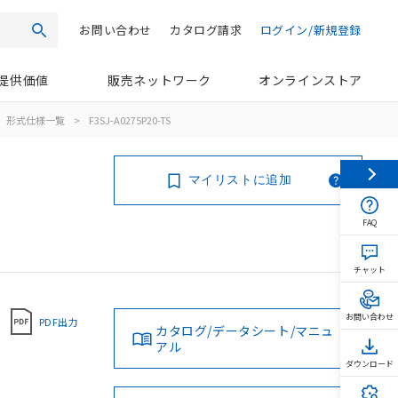
お問い合わせ
カタログ請求
ログイン/新規登録
検索
提供価値
販売ネットワーク
オンラインストア
形式仕様一覧
>
F3SJ-A0275P20-TS
マイリストに追加
FAQ
チャット
お問い合わせ
PDF出力
カタログ/データシート/マニュ
アル
ダウンロード