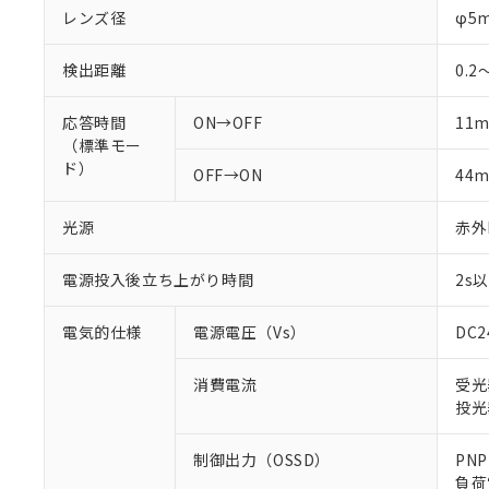
レンズ径
φ5
検出距離
0.2
応答時間
ON→OFF
11m
（標準モー
ド）
OFF→ON
44m
光源
赤外L
電源投入後立ち上がり時間
2s
電気的仕様
電源電圧（Vs）
DC
消費電流
受光
投光
制御出力（OSSD）
PN
負荷