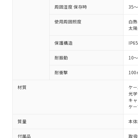
周囲湿度 保存時
35
使用周囲照度
白熱
太陽光
保護構造
IP65
耐振動
10
耐衝撃
100
材質
ケー
光学
キャ
ケー
質量
本体:
付属品
取扱