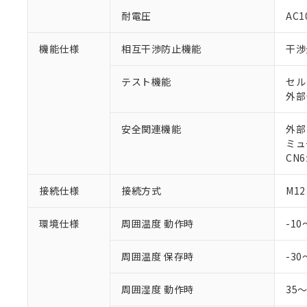
○
一定数以
DBP(フタル酸ジブチル) :
い。
当社は貴社製
耐電圧
AC1
DEHP(フタル酸ビス(2-エ
正式な納期状
置等に一切使
当社販売員に
※2 対応予定月
△
一定数に
当社は、貴社
機能仕様
相互干渉防止機能
干渉
オムロン制御
また当社は、
※2 環境保護使
在庫状況およ
部品在庫の切り替
たしません。
－
在庫なし
す。
テスト機能
セル
「ｅ」：有害物質
機器販売
マイパーツ機
外部
「10」：通常の
ている必要が
味します。
空
受注生産
お客様が当ウ
※3 非含有証明
「－」：未確認で
安全関連機能
外部
白
が、当社の製
ミュ
さい。
下記の非含有証明
CN
※当社の共同
いる法人を指
EU RoHS指令（
接続仕様
接続方式
M1
51物質の非含有証
※本証明書は発行
環境仕様
周囲温度 動作時
-1
また、RoHS指
混在することから
既に当社にて対応
周囲温度 保存時
-30
り割愛しておりま
周囲湿度 動作時
35