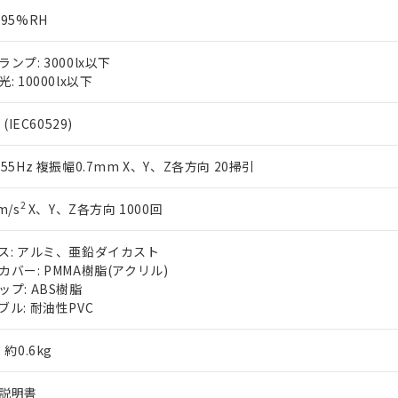
～95%RH
ランプ: 3000lx以下
: 10000lx以下
 (IEC60529)
～55Hz 複振幅0.7mm X、Y、Z各方向 20掃引
2
m/s
X、Y、Z各方向 1000回
ス: アルミ、亜鉛ダイカスト
カバー: PMMA樹脂(アクリル)
ップ: ABS樹脂
ブル: 耐油性PVC
 約0.6kg
説明書