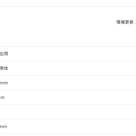
情報更新：2
出用
明体
0mm
mm
軸
5mm