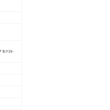
 1000ppm、
びにこれらの製造装
ン制御機器販売店・
三者に通知します。
さい。
合は、取り引きをい
ないようお願いしま
のオムロン制御
バーズにご登録され
及ぼさない年数を意
び当社の共同利用者
ることをご了承くだ
形F39-
範囲」に記載されて
のではありません。
荷製品に未対応品が
22年1月12日よ