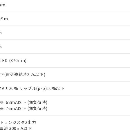
mm
～9m
s
s
ED (870nm)
以下(直列連結時2.2s以下)
24V±20% リップル(p-p)10%以下
器: 68mA以下 (無負荷時)
器: 76mA以下 (無負荷時)
Pトランジスタ2出力
電流 300mA以下