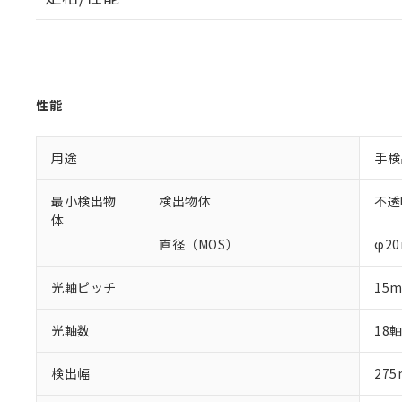
性能
用途
手検
最小検出物
検出物体
不透
体
直径（MOS）
φ2
光軸ピッチ
15
光軸数
18
検出幅
27