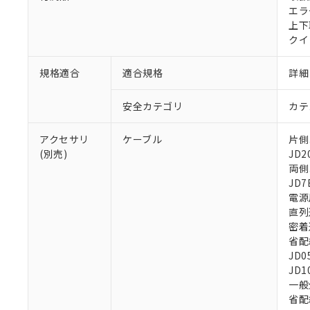
エラ
上下
クイ
規格適合
適合規格
詳細
安全カテゴリ
カテ
アクセサリ
ケーブル
片側コ
(別売)
JD2
両側コ
JD7
電源用
直列
密着連
省配線
JD0
JD1
一般
省配