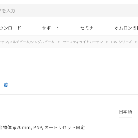
ウンロード
サポート
セミナ
オムロンの
ーテン/マルチビーム/シングルビーム
>
セーフティライトカーテン
>
F3SJシリーズ
>
一覧
日本語
物体 φ20mm, PNP, オートリセット固定