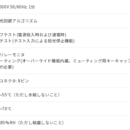
上の在庫あり
 1000ppm、 DIBP(フタル酸ジイソブチル) : 1000ppm、 BBP(フタル酸ブチルベンジル) :
品を、核兵器、ミサイル、化学兵器、生物兵器またはその他武器並
000V 50/60Hz 1分
チルヘキシル)) : 1000ppm
況および標準価格はお客様のお取引先、またはお客様担当のオムロ
用いたしません。
ご相談ください。
は満たないが在庫あり
製品を第三者に販売する場合は、上記1、2および3の内容を当該第
光回避アルゴリズム
機器販売店や当社販売拠点は「
販売ネットワーク
」をご確認くだ
販売先および販売に係わる関係者が違法に輸出するおそれがある場
用期限
び標準価格結果を当社の事前の承諾なく第三者に漏洩または開示し
え状況などにより、予定月が前後することがあります。
(最新の在庫状況については、お客様のお取引先、またはお客様担当
フテスト(電源投入時および通電時)
（10物質）のすべてが基準値以下であることを示します。
店・当社販売員にご確認ください)
能（部品リスト作成サービス）をご利用いただくには、I-Webメン
テスト(テスト入力による投光停止機能)
使用状況下において有害物質が外部に漏えいし、環境に深刻な影響を
あります。
機種、また在庫状況の情報を公開していない機種
ェブサイト上で当社にご登録された部品リストについて、当社およ
書ダウンロード
す。当社販売部門へお問い合わせください。
リレーモニタ
品・サービスに関するお客様との取引・商談に必要な範囲で利用す
合意する
キャンセル
ーティング(オーバーライド機能内蔵。ミューティング用キーキャップ 
書をダウンロードすることができます。
6が必要)
利用者とは、
"個人情報の共同利用に関して"
の「1.共同利用者の
します。
10物質）の非含有証明書
2コネクタ: 8ピン
明書（当社基準）
日時点で非含有を証明するもので、過去に遡って非含有を証明するも
0～55℃（ただし氷結しないこと）
令のフタル酸エステル類４物質の対応では、対応完了までの期間は出
備考欄に対応日を記載しておりました。
品への在庫切替を完了していることから、特段のことがない限り、20
～70℃
す。
～85%RH（ただし結露しないこと）