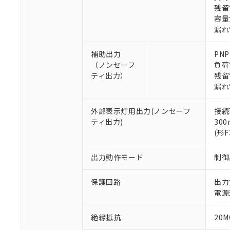
残留
容量負
漏れ
補助出力
PN
（ノンセーフ
負荷
※1 対応状況
ティ出力）
残留
漏れ
対応済み：EU
対応予定：EU R
外部表示灯用出力(ノンセーフ
接続
対応予定なし：EU
ティ出力)
30
調査・確認中：EU
ご利用条件
(形
非該当品：ライセ
※1 中国RoHS
仕入先様の事情に
出力動作モード
制御
があります。
以下の条件をお読
「○」：最大均質
「×」：最大均質
保護回路
出力
本サービスは
当社は、これ
*EU RoHS指令（10物
「－」：未確認で
鉛(Pb) 1000ppm以下、
電源
くものです。
う）を輸出ま
記
説明
六価クロム(Cr(Ⅵ)) 1
当社制御機器
などの必要な
フタル酸ビス(2-エチルヘ
号
*中国RoHS10物質の基準値 
ル（DBP） 1000ppm
在庫状況およ
当社は規制貨
絶縁抵抗
20M
Pb(鉛) :1000ppm、 Hg
但し、RoHS指令で産
のであり、閲
ます。
Cr(Ⅵ)(六価クロム) : 
フタル酸エステル類の４