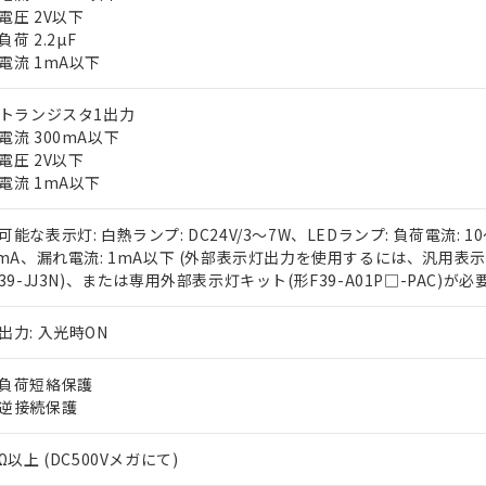
電圧 2V以下
荷 2.2µF
電流 1mA以下
Pトランジスタ1出力
電流 300mA以下
電圧 2V以下
電流 1mA以下
 RoHS指令（10物質）の非含有に対応した製品が提供可能な商品です
oHS指令（10物質）の非含有に対応した製品に切り替える予定のある
可能な表示灯: 白熱ランプ: DC24V/3～7W、LEDランプ: 負荷電流: 1
 RoHS指令（10物質）の非含有に非対応の商品で、対応品を出す予
0mA、漏れ電流: 1mA以下 (外部表示灯出力を使用するには、汎用表
 RoHS指令（10物質）の非含有の対応状況を調査中または確認中の
F39-JJ3N)、または専用外部表示灯キット(形F39-A01P□-PAC)が必要
ンス料など無形物で、有害物質有無と関係のない商品です。
○×表
より、非含有部品としていたものが、含有品と判明した場合などやむ
出力: 入光時ON
みいただき、同意のうえご利用ください。
材料含有率が中国RoHSの基準値以下であることを示します。
材料含有率が中国RoHSの基準値を超えていることを示します。
負荷短絡保護
、当社制御機器事業取扱商品の当社在庫状況および標準価格(税抜)
ら貴社製品のうち、外国為替および外国貿易法に定める商品（以下｢
質）：
す。当社販売部門へお問い合わせください。
 水銀(Hg) 1000ppm以下、 カドミウム(Cd) 100ppm以下、
逆接続保護
たは国外への提供する場合は、日本国政府の輸出許可(または役務取
000ppm以下、ポリ臭化ビフェニル類(PBB) 1000ppm以下、ポリ臭化ジフェニルエーテル類(P
事業取扱商品の中には、本サービスの対象外となる商品もあること
手続きをとります。
キシル) (DEHP)(別名：DOP) 1000ppm以下、フタル酸ブチルベンジル（BBP） 100
(GB/T26572)：
以下、フタル酸ジイソブチル (DIBP) 1000ppm以下
び標準価格照会結果は、記載している更新日時点での社内データに
物を破棄する場合は、完全に破砕するなど、違法に輸出されないよ
Ω以上 (DC500Vメガにて)
(水銀) : 1000ppm、 Cd(カドミウム) : 100ppm、
業用監視および制御機器に対する適用除外項目は除く。
覧された時点での実際の在庫および標準価格とは異なる場合がある
1000ppm、 PBBs(ポリ臭化ビフェニル類) : 1000ppm、 PBDEs(ポリ臭化ジフェニルエーテル類
物質については閾値を超える意図的な使用がないことを確認しています。