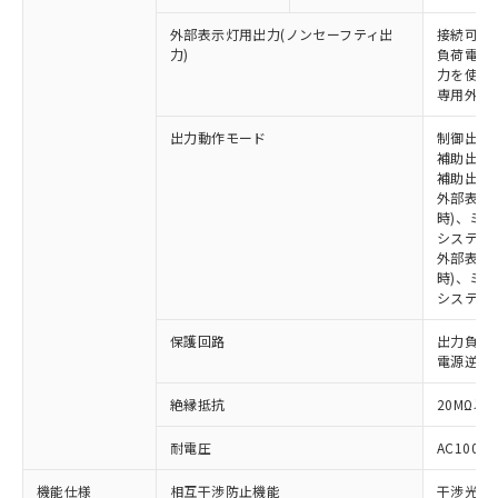
外部表示灯用出力(ノンセーフティ出
接続可能な
力)
負荷電流:
※1 対応状況
力を使用す
専用外部表
対応済み：EU RoHS指令（10物質）の
非含有に対応した製品が提供可能な商品で
出力動作モード
制御出力:
補助出力1
す。
補助出力2
対応予定：EU RoHS指令（10物質）の非含
ご利用条件
外部表示
有に対応した製品に切り替える予定のある
時)、ミ
商品です。
システム
対応予定なし：EU RoHS指令（10物質）の
外部表示灯
以下の条件をお読みいただき、同意のうえ
非含有に非対応の商品で、対応品を出す予
時)、ミ
ご利用ください。
システム
定はありません。
調査・確認中：EU RoHS指令（10物質）の
本サービスは、当社制御機器事業取扱
※1 中国RoHS○×表
保護回路
出力負荷
非含有の対応状況を調査中または確認中の
商品の当社在庫状況および標準価格
電源逆接
商品です。
(税抜)を提供させていただくもので
「○」：最大均質材料含有率が中国RoHSの
非該当品：ライセンス料など無形物で、有
す。
絶縁抵抗
20MΩ以上
基準値以下であることを示します。
害物質有無と関係のない商品です。
当社制御機器事業取扱商品の中には、
「×」：最大均質材料含有率が中国RoHSの
仕入先様の事情により、非含有部品として
耐電圧
AC1000V
本サービスの対象外となる商品もある
基準値を超えていることを示します。
いたものが、含有品と判明した場合などや
当社は、これら貴社製品のうち、外国
ことをご了承ください。
「－」：未確認です。当社販売部門へお問
むを得ず変更することがあります。
為替および外国貿易法に定める商品
機能仕様
相互干渉防止機能
干渉光回
在庫状況および標準価格照会結果は、