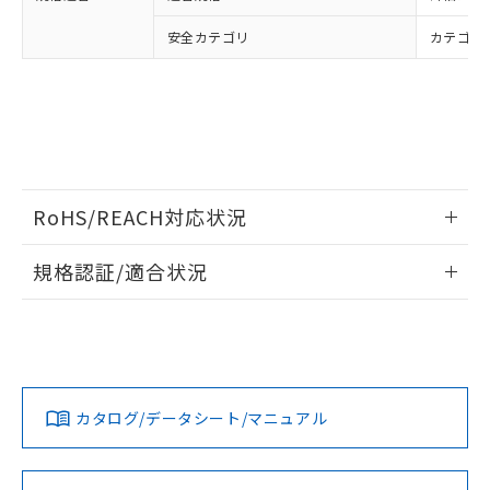
安全カテゴリ
カテゴリ 
RoHS/REACH対応状況
情報更新：2026/7/29
規格認証/適合状況
EU RoHS
注意事項・凡例
UL認証
CSA認証
CEマーキング
Yes
Yes
Yes
対応状況
対応予定月
※1
※2
カタログ/データシート/マニュアル
対応済み
LR型式承認
DNV型式承認
BV型式承認
KR型式承
（イギリス
（ノルウェー
（フランス
（韓国