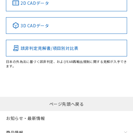
船舶規格）
船舶規格）
船舶規格）
船舶規格
中国 RoHS
注意事項・凡例
2D CADデータ
No
No
No
No
中国 RoHS表
※1 ※2
3D CADデータ
この製品の規格認証/適合状況ページへ
Pb
Hg
Cd
Cr(VI)
その他の認証はこちらのページからご検索ください
該非判定見解書/項目別対比表
X
O
O
O
日本の外為法に基づく該非判定、およびEAR再輸出規制に関する見解が入手でき
ます。
"対応済み"や非含有の記載がされた商品であっても、流通
在庫等で未対応品が混在する可能性があります。
非含有品が必要な際は、弊社営業部門もしくは販売店へお
問い合わせください。
ページ先頭へ戻る
この製品のRoHS/REACH対応状況ページへ
お知らせ・最新情報
商品情報