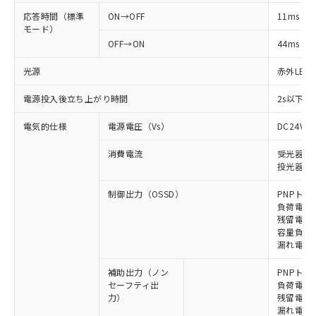
応答時間（標準
ON→OFF
11ms
モード）
OFF→ON
44ms
光源
赤外LED (
電源投入後立ち上がり時間
2s以下(
電気的仕様
電源電圧（Vs）
DC24V±
消費電流
受光器: 6
投光器: 7
制御出力（OSSD）
PNPトラ
負荷電流 
残留電圧 
容量負荷 2
漏れ電流 
補助出力（ノン
PNPトラ
セーフティ出
負荷電流 
力）
残留電圧 
漏れ電流 