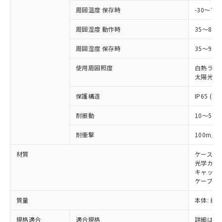
および当社の共同利用者が、当社の製
周囲温度 保存時
-30～70
下記の非含有証明書をダウンロードするこ
品・サービスに関するお客様との取
とができます。
合意する
キャンセル
引・商談に必要な範囲で利用すること
周囲湿度 動作時
35～85
をご了承ください。
EU RoHS指令（10物質）の非含有証明書
※当社の共同利用者とは、
"個人情報
周囲湿度 保存時
35～95%
51物質の非含有証明書（当社基準）
の共同利用に関して"
の「1.共同利
※本証明書は発行日時点で非含有を証明す
使用周囲照度
白熱ランプ:
用者の範囲」に記載されている法人を
るもので、過去に遡って非含有を証明する
太陽光: 1
指します。
ものではありません。
また、RoHS指令のフタル酸エステル類４
保護構造
IP65 (IE
物質の対応では、対応完了までの期間は出
耐振動
10～55H
荷製品に未対応品が混在することから備考
欄に対応日を記載しておりました。
2
耐衝撃
100m/s
既に当社にて対応品への在庫切替を完了
していることから、特段のことがない限
材質
ケース:
り、2022年1月12日より割愛しておりま
光学カバー
す。
キャップ:
ケーブル:
質量
本体: 約0.
規格適合
適合規格
詳細はカ