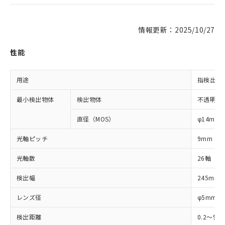
情報更新：2025/10/27
性能
用途
指検出用
最小検出物体
検出物体
不透明体
直径（MOS）
φ14mm
光軸ピッチ
9mm
光軸数
26軸
検出幅
245mm
レンズ径
φ5mm
検出距離
0.2～9m