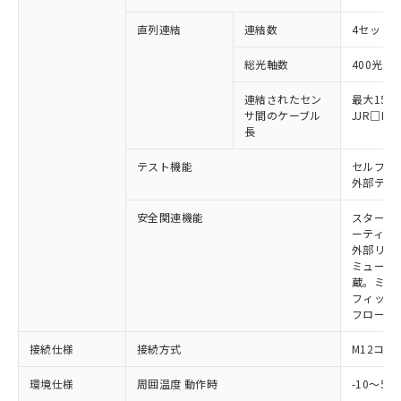
い合わせください。
（以下｢規制貨物等」という）を輸出
記載している更新日時点での社内デー
*EU RoHS指令（10物質）：
直列連結
連結数
4セットま
または国外への提供する場合は、日本
記
タに基づき作成されるものであり、閲
説明
鉛(Pb) 1000ppm以下、 水銀(Hg) 1000ppm以下、 カド
*中国RoHS10物質の基準値 (GB/T26572)：
国政府の輸出許可(または役務取引許
号
覧された時点での実際の在庫および標
ミウム(Cd) 100ppm以下、
Pb(鉛) :1000ppm、 Hg(水銀) : 1000ppm、 Cd(カドミウ
総光軸数
400光軸
可)を取得するなどの必要な手続きを
六価クロム(Cr(Ⅵ)) 1000ppm以下、ポリ臭化ビフェニル
ム) : 100ppm、
準価格とは異なる場合があることをご
類(PBB) 1000ppm以下、ポリ臭化ジフェニルエーテル類
Cr(Ⅵ)(六価クロム) : 1000ppm、 PBBs(ポリ臭化ビフェ
とります。
了承ください。
(PBDE) 1000ppm以下、フタル酸ビス(2-エチルヘキシ
○
一定数以上の在庫あり
ニル類) : 1000ppm、 PBDEs(ポリ臭化ジフェニルエーテ
連結されたセン
最大15m
当社は規制貨物を破棄する場合は、完
ル) (DEHP)(別名：DOP) 1000ppm以下、フタル酸ブチ
正式な納期状況および標準価格はお客
ル類) : 1000ppm、
サ間のケーブル
JJR□
ルベンジル（BBP） 1000ppm以下、フタル酸ジブチル
全に破砕するなど、違法に輸出されな
DBP(フタル酸ジブチル) : 1000ppm、 DIBP(フタル酸ジ
様のお取引先、またはお客様担当のオ
長
（DBP） 1000ppm以下、フタル酸ジイソブチル
イソブチル) : 1000ppm、 BBP(フタル酸ブチルベンジ
△
一定数には満たないが在庫あり
いよう必要な手段を講じます。
ムロン制御機器販売店・当社販売員に
(DIBP) 1000ppm以下
ル) : 1000ppm、
当社は貴社製品を、核兵器、ミサイ
但し、RoHS指令で産業用監視および制御機器に対する
DEHP(フタル酸ビス(2-エチルヘキシル)) : 1000ppm
テスト機能
セルフテ
ご相談ください。
適用除外項目は除く。
ル、化学兵器、生物兵器またはその他
外部テス
－
在庫なし(最新の在庫状況につ
オムロン制御機器販売店や当社販売拠
フタル酸エステル類の４物質については閾値を超える意
武器並びにこれらの製造装置等に一切
いては、お客様のお取引先、ま
図的な使用がないことを確認しています。
点は「
販売ネットワーク
」をご確認
※2 環境保護使用期限
安全関連機能
スタート
使用いたしません。
たはお客様担当のオムロン制御
ください。
ーティン
当社は、貴社製品を第三者に販売する
機器販売店・当社販売員にご確
在庫状況および標準価格結果を当社の
外部リレ
※2 対応予定月
「ｅ」：有害物質（10物質）のすべてが基
場合は、上記1、2および3の内容を当
認ください)
事前の承諾なく第三者に漏洩または開
ミューテ
準値以下であることを示します。
該第三者に通知します。また当社は、
示しないようお願いします。
蔵。ミュー
部品在庫の切り替え状況などにより、予定
「10」：通常の使用状況下において有害物
販売先および販売に係わる関係者が違
フィック
マイパーツ機能（部品リスト作成サー
空
受注生産機種、また在庫状況の
月が前後することがあります。
質が外部に漏えいし、環境に深刻な影響を
法に輸出するおそれがある場合は、取
フローテ
ビス）をご利用いただくには、I-Web
白
情報を公開していない機種
及ぼさない年数を意味します。
り引きをいたしません。
メンバーズにご登録されている必要が
「－」：未確認です。当社販売部門へお問
接続仕様
接続方式
M12コネ
あります。
い合わせください。
お客様が当ウェブサイト上で当社にご
環境仕様
周囲温度 動作時
-10～5
※3 非含有証明書ダウンロード
登録された部品リストについて、当社