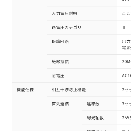
○
一定数以
DBP(フタル酸ジブチル) :
い。
当社は貴社製
DEHP(フタル酸ビス(2-エ
正式な納期状
置等に一切使
入力電圧説明
ここ
当社販売員に
※2 対応予定月
△
一定数に
当社は、貴社
オムロン制御
また当社は、
※2 環境保護使
過電圧カテゴリ
Ⅱ
在庫状況およ
部品在庫の切り替
たしません。
－
在庫なし
す。
「ｅ」：有害物質
機器販売
マイパーツ機
保護回路
出力
「10」：通常の
ている必要が
電源
味します。
空
受注生産
お客様が当ウ
※3 非含有証明
「－」：未確認で
白
が、当社の製
絶縁抵抗
20M
さい。
下記の非含有証明
※当社の共同
耐電圧
AC1
いる法人を指
EU RoHS指令（
51物質の非含有証
機能仕様
相互干渉防止機能
2セ
※本証明書は発行
また、RoHS指
混在することから
直列連結
連結数
3セ
既に当社にて対応
り割愛しておりま
総光軸数
25