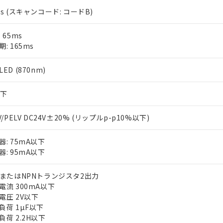
ms (スキャンコード: コードB)
 65ms
: 165ms
ED (870nm)
以下
V/PELV DC24V±20% (リップルp-p10%以下)
器: 75mA以下
器: 95mA以下
PまたはNPNトランジスタ2出力
電流 300mA以下
電圧 2V以下
負荷 1µF以下
負荷 2.2H以下