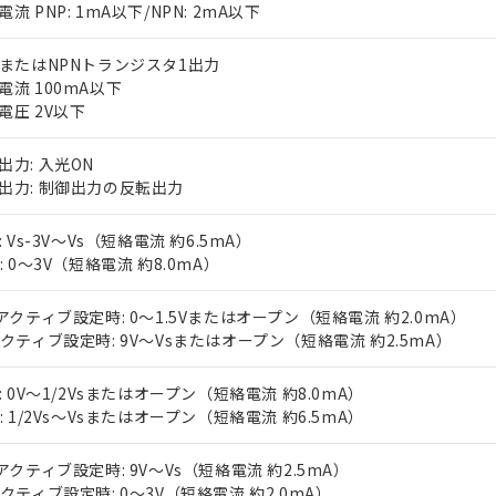
流 PNP: 1mA以下/NPN: 2mA以下
PまたはNPNトランジスタ1出力
電流 100mA以下
電圧 2V以下
出力: 入光ON
出力: 制御出力の反転出力
 RoHS指令（10物質）の非含有に対応した製品が提供可能な商品です
oHS指令（10物質）の非含有に対応した製品に切り替える予定のある
: Vs-3V～Vs（短絡電流 約6.5mA）
 RoHS指令（10物質）の非含有に非対応の商品で、対応品を出す予
N: 0～3V（短絡電流 約8.0mA）
 RoHS指令（10物質）の非含有の対応状況を調査中または確認中の
ンス料など無形物で、有害物質有無と関係のない商品です。
○×表
Vアクティブ設定時: 0～1.5Vまたはオープン（短絡電流 約2.0mA）
より、非含有部品としていたものが、含有品と判明した場合などやむ
アクティブ設定時: 9V～Vsまたはオープン（短絡電流 約2.5mA）
みいただき、同意のうえご利用ください。
材料含有率が中国RoHSの基準値以下であることを示します。
材料含有率が中国RoHSの基準値を超えていることを示します。
P: 0V～1/2Vsまたはオープン（短絡電流 約8.0mA）
、当社制御機器事業取扱商品の当社在庫状況および標準価格(税抜)
ら貴社製品のうち、外国為替および外国貿易法に定める商品（以下｢
質）：
す。当社販売部門へお問い合わせください。
 水銀(Hg) 1000ppm以下、 カドミウム(Cd) 100ppm以下、
N: 1/2Vs～Vsまたはオープン（短絡電流 約6.5mA）
たは国外への提供する場合は、日本国政府の輸出許可(または役務取
000ppm以下、ポリ臭化ビフェニル類(PBB) 1000ppm以下、ポリ臭化ジフェニルエーテル類(P
事業取扱商品の中には、本サービスの対象外となる商品もあること
手続きをとります。
キシル) (DEHP)(別名：DOP) 1000ppm以下、フタル酸ブチルベンジル（BBP） 100
(GB/T26572)：
以下、フタル酸ジイソブチル (DIBP) 1000ppm以下
び標準価格照会結果は、記載している更新日時点での社内データに
物を破棄する場合は、完全に破砕するなど、違法に輸出されないよ
Vアクティブ設定時: 9V～Vs（短絡電流 約2.5mA）
(水銀) : 1000ppm、 Cd(カドミウム) : 100ppm、
業用監視および制御機器に対する適用除外項目は除く。
覧された時点での実際の在庫および標準価格とは異なる場合がある
1000ppm、 PBBs(ポリ臭化ビフェニル類) : 1000ppm、 PBDEs(ポリ臭化ジフェニルエーテル類
アクティブ設定時: 0～3V（短絡電流 約2.0mA）
物質については閾値を超える意図的な使用がないことを確認しています。