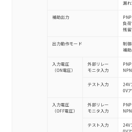
漏れ電
補助出力
PN
負荷
残留
※1 対応状況
出力動作モード
制御
補助
対応済み：EU
対応予定：EU R
入力電圧
外部リレー
PNP
対応予定なし：EU
（ON電圧）
モニタ入力
NP
調査・確認中：EU
ご利用条件
非該当品：ライセ
※1 中国RoHS
テスト入力
24
仕入先様の事情に
0V
があります。
以下の条件をお読
「○」：最大均質
「×」：最大均質
入力電圧
外部リレー
PN
本サービスは
当社は、これ
*EU RoHS指令（10物
「－」：未確認で
鉛(Pb) 1000ppm以下、
（OFF電圧）
モニタ入力
NP
くものです。
う）を輸出ま
記
説明
六価クロム(Cr(Ⅵ)) 1
当社制御機器
などの必要な
フタル酸ビス(2-エチルヘ
号
*中国RoHS10物質の基準値 
ル（DBP） 1000ppm
在庫状況およ
当社は規制貨
テスト入力
24
Pb(鉛) :1000ppm、 Hg
但し、RoHS指令で産
のであり、閲
ます。
Cr(Ⅵ)(六価クロム) : 
0V
フタル酸エステル類の４