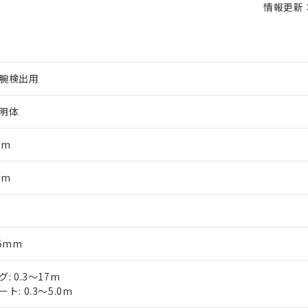
情報更新：2
腕検出用
明体
mm
mm
軸
45mm
: 0.3～17m
ト: 0.3～5.0m