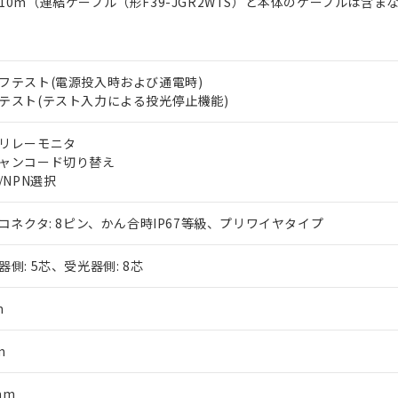
10m（連結ケーブル（形F39-JGR2WTS）と本体のケーブルは含ま
フテスト(電源投入時および通電時)
テスト(テスト入力による投光停止機能)
リレーモニタ
ャンコード切り替え
P/NPN選択
2コネクタ: 8ピン、かん合時IP67等級、プリワイヤタイプ
器側: 5芯、受光器側: 8芯
m
m
mm