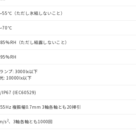
0～55℃（ただし氷結しないこと）
～70℃
～85%RH（ただし結露しないこと）
～95%RH
ランプ: 3000lx以下
: 10000lx以下
/IP67 (IEC60529)
～55Hz 複振幅0.7mm 3軸各軸とも20掃引
2
m/s
、3軸各軸とも1000回