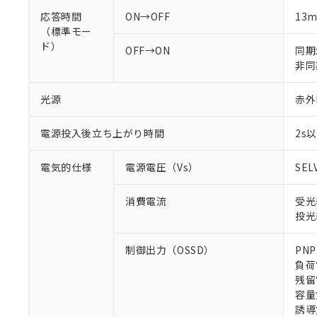
応答時間
ON→OFF
13
（標準モー
ド）
OFF→ON
同期:
非同期
光源
赤外L
電源投入後立ち上がり時間
2s
電気的仕様
電源電圧（Vs）
SEL
消費電流
受光
投光
制御出力（OSSD）
PN
負荷
残留
容量
誘導