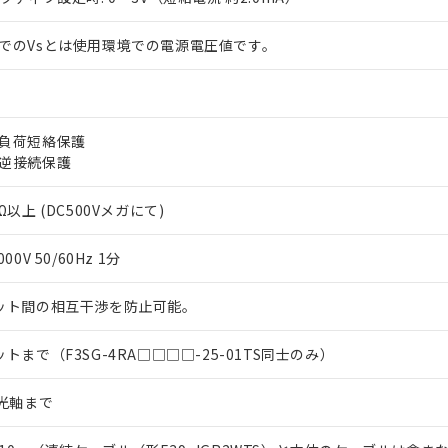
上の在庫あり
 1000ppm、 DIBP(フタル酸ジイソブチル) : 1000ppm、 BBP(フタル酸ブチルベンジル) :
品を、核兵器、ミサイル、化学兵器、生物兵器またはその他武器並
チルヘキシル)) : 1000ppm
況および標準価格はお客様のお取引先、またはお客様担当のオムロ
用いたしません。
でのVsとは使用環境での電源電圧値です。
ご相談ください。
は満たないが在庫あり
製品を第三者に販売する場合は、上記1、2および3の内容を当該第
機器販売店や当社販売拠点は「
販売ネットワーク
」をご確認くだ
販売先および販売に係わる関係者が違法に輸出するおそれがある場
用期限
び標準価格結果を当社の事前の承諾なく第三者に漏洩または開示し
え状況などにより、予定月が前後することがあります。
(最新の在庫状況については、お客様のお取引先、またはお客様担当
（10物質）のすべてが基準値以下であることを示します。
店・当社販売員にご確認ください)
能（部品リスト作成サービス）をご利用いただくには、I-Webメン
負荷短絡保護
使用状況下において有害物質が外部に漏えいし、環境に深刻な影響を
あります。
逆接続保護
機種、また在庫状況の情報を公開していない機種
ェブサイト上で当社にご登録された部品リストについて、当社およ
書ダウンロード
す。当社販売部門へお問い合わせください。
品・サービスに関するお客様との取引・商談に必要な範囲で利用す
合意する
キャンセル
Ω以上 (DC500Vメガにて)
書をダウンロードすることができます。
利用者とは、
"個人情報の共同利用に関して"
の「1.共同利用者の
000V 50/60Hz 1分
します。
10物質）の非含有証明書
明書（当社基準）
ット間の相互干渉を防止可能。
日時点で非含有を証明するもので、過去に遡って非含有を証明するも
令のフタル酸エステル類４物質の対応では、対応完了までの期間は出
備考欄に対応日を記載しておりました。
ットまで（F3SG-4RA□□□□-25-01TS同士のみ）
品への在庫切替を完了していることから、特段のことがない限り、20
す。
5光軸まで