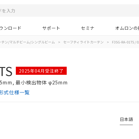
ウンロード
サポート
セミナ
オムロンの
ーテン/マルチビーム/シングルビーム
>
セーフティライトカーテン
>
F3SG-RA-01TS / 0
TS
2025年04月受注終了
5mm, 最小検出物体 φ25mm
ン 形式仕様一覧
日本語