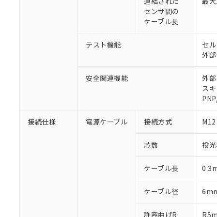
連結された
最大
センサ間の
ケーブル長
テスト機能
セル
外部
安全関連機能
外部
スキ
PN
接続仕様
電源ケーブル
接続方式
M1
芯数
投光
ケーブル長
0.3
ケーブル径
6m
許容曲げR
R5