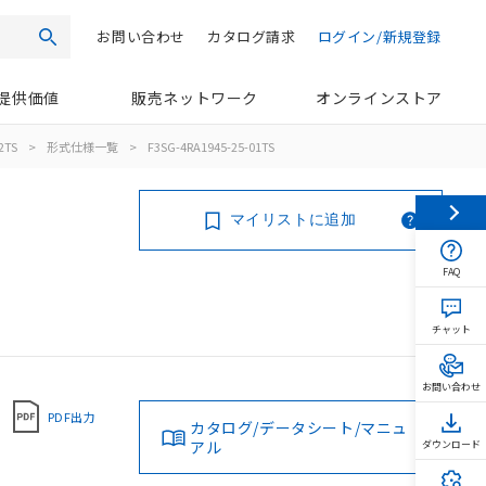
お問い合わせ
カタログ請求
ログイン/新規登録
検索
提供価値
販売ネットワーク
オンラインストア
2TS
>
形式仕様一覧
>
F3SG-4RA1945-25-01TS
マイリストに追加
FAQ
チャット
お問い合わせ
PDF出力
カタログ/データシート/マニュ
アル
ダウンロード