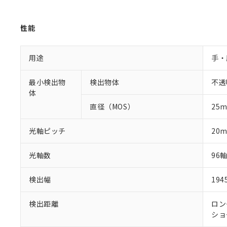
性能
用途
手・
最小検出物
検出物体
不透
体
直径（MOS）
25
光軸ピッチ
20
光軸数
96
検出幅
19
検出距離
ロング
ショー