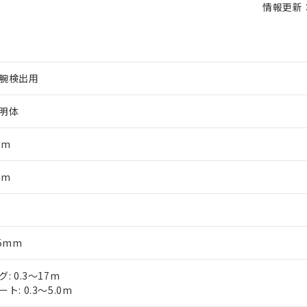
情報更新：2
腕検出用
明体
mm
mm
軸
45mm
: 0.3～17m
ト: 0.3～5.0m