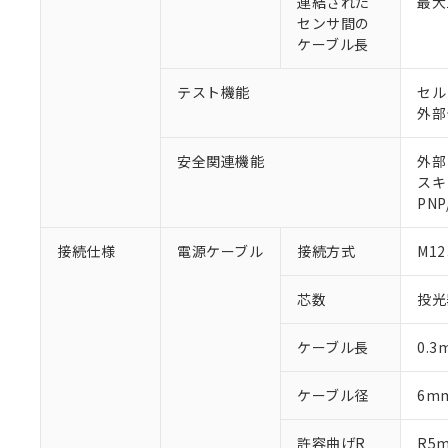
連結された
最大
センサ間の
ケーブル長
テスト機能
セル
外部
安全関連機能
外部
スキ
PN
接続仕様
電源ケーブル
接続方式
M1
芯数
投光
ケーブル長
0.3
ケーブル径
6m
許容曲げR
R5