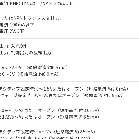
流 PNP: 1mA以下/NPN: 2mA以下
PまたはNPNトランジスタ1出力
電流 100mA以下
電圧 2V以下
出力: 入光ON
出力: 制御出力の反転出力
 RoHS指令（10物質）の非含有に対応した製品が提供可能な商品です
oHS指令（10物質）の非含有に対応した製品に切り替える予定のある
: Vs-3V～Vs（短絡電流 約6.5mA）
 RoHS指令（10物質）の非含有に非対応の商品で、対応品を出す予
N: 0～3V（短絡電流 約8.0mA）
 RoHS指令（10物質）の非含有の対応状況を調査中または確認中の
ンス料など無形物で、有害物質有無と関係のない商品です。
○×表
Vアクティブ設定時: 0～1.5Vまたはオープン（短絡電流 約2.0mA）
より、非含有部品としていたものが、含有品と判明した場合などやむ
アクティブ設定時: 9V～Vsまたはオープン（短絡電流 約2.5mA）
みいただき、同意のうえご利用ください。
材料含有率が中国RoHSの基準値以下であることを示します。
材料含有率が中国RoHSの基準値を超えていることを示します。
P: 0V～1/2Vsまたはオープン（短絡電流 約8.0mA）
、当社制御機器事業取扱商品の当社在庫状況および標準価格(税抜)
ら貴社製品のうち、外国為替および外国貿易法に定める商品（以下｢
質）：
す。当社販売部門へお問い合わせください。
 水銀(Hg) 1000ppm以下、 カドミウム(Cd) 100ppm以下、
N: 1/2Vs～Vsまたはオープン（短絡電流 約6.5mA）
たは国外への提供する場合は、日本国政府の輸出許可(または役務取
000ppm以下、ポリ臭化ビフェニル類(PBB) 1000ppm以下、ポリ臭化ジフェニルエーテル類(P
事業取扱商品の中には、本サービスの対象外となる商品もあること
手続きをとります。
キシル) (DEHP)(別名：DOP) 1000ppm以下、フタル酸ブチルベンジル（BBP） 100
(GB/T26572)：
以下、フタル酸ジイソブチル (DIBP) 1000ppm以下
び標準価格照会結果は、記載している更新日時点での社内データに
物を破棄する場合は、完全に破砕するなど、違法に輸出されないよ
Vアクティブ設定時: 9V～Vs（短絡電流 約2.5mA）
(水銀) : 1000ppm、 Cd(カドミウム) : 100ppm、
業用監視および制御機器に対する適用除外項目は除く。
覧された時点での実際の在庫および標準価格とは異なる場合がある
1000ppm、 PBBs(ポリ臭化ビフェニル類) : 1000ppm、 PBDEs(ポリ臭化ジフェニルエーテル類
アクティブ設定時: 0～3V（短絡電流 約2.0mA）
物質については閾値を超える意図的な使用がないことを確認しています。