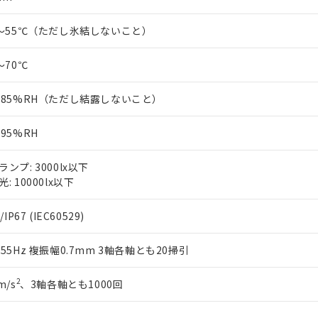
0～55℃（ただし氷結しないこと）
～70℃
～85%RH（ただし結露しないこと）
～95%RH
ランプ: 3000lx以下
: 10000lx以下
/IP67 (IEC60529)
～55Hz 複振幅0.7mm 3軸各軸とも20掃引
2
m/s
、3軸各軸とも1000回