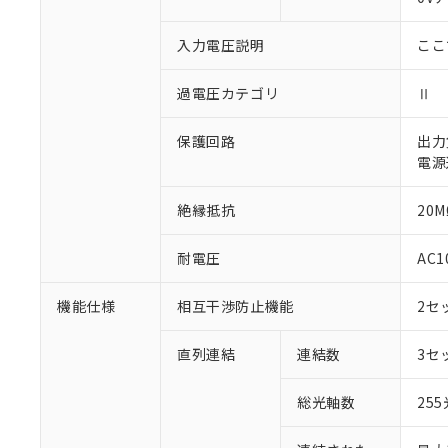
○
一定数以
DBP(フタル酸ジブチル) :
い。
当社は貴社製
DEHP(フタル酸ビス(2-エ
正式な納期状
置等に一切使
入力電圧説明
ここ
当社販売員に
※2 対応予定月
△
一定数に
当社は、貴社
オムロン制御
また当社は、
※2 環境保護使
過電圧カテゴリ
Ⅱ
在庫状況およ
部品在庫の切り替
たしません。
－
在庫なし
す。
「ｅ」：有害物質
機器販売
マイパーツ機
保護回路
出力
「10」：通常の
ている必要が
電源
味します。
空
受注生産
お客様が当ウ
※3 非含有証明
「－」：未確認で
白
が、当社の製
絶縁抵抗
20M
さい。
下記の非含有証明
※当社の共同
耐電圧
AC1
いる法人を指
EU RoHS指令（
51物質の非含有証
機能仕様
相互干渉防止機能
2セ
※本証明書は発行
また、RoHS指
混在することから
直列連結
連結数
3セ
既に当社にて対応
り割愛しておりま
総光軸数
25