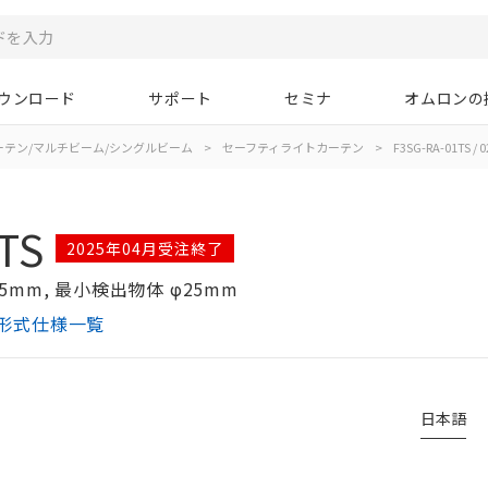
ウンロード
サポート
セミナ
オムロンの
ーテン/マルチビーム/シングルビーム
>
セーフティライトカーテン
>
F3SG-RA-01TS / 0
TS
2025年04月受注終了
5mm, 最小検出物体 φ25mm
ン 形式仕様一覧
日本語