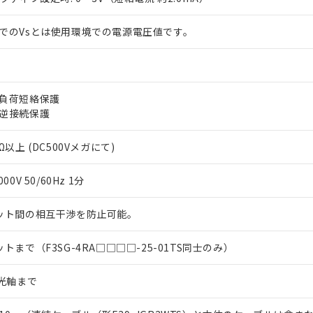
上の在庫あり
 1000ppm、 DIBP(フタル酸ジイソブチル) : 1000ppm、 BBP(フタル酸ブチルベンジル) :
品を、核兵器、ミサイル、化学兵器、生物兵器またはその他武器並
チルヘキシル)) : 1000ppm
況および標準価格はお客様のお取引先、またはお客様担当のオムロ
用いたしません。
でのVsとは使用環境での電源電圧値です。
ご相談ください。
は満たないが在庫あり
製品を第三者に販売する場合は、上記1、2および3の内容を当該第
機器販売店や当社販売拠点は「
販売ネットワーク
」をご確認くだ
販売先および販売に係わる関係者が違法に輸出するおそれがある場
用期限
び標準価格結果を当社の事前の承諾なく第三者に漏洩または開示し
え状況などにより、予定月が前後することがあります。
(最新の在庫状況については、お客様のお取引先、またはお客様担当
（10物質）のすべてが基準値以下であることを示します。
店・当社販売員にご確認ください)
能（部品リスト作成サービス）をご利用いただくには、I-Webメン
負荷短絡保護
使用状況下において有害物質が外部に漏えいし、環境に深刻な影響を
あります。
逆接続保護
機種、また在庫状況の情報を公開していない機種
ェブサイト上で当社にご登録された部品リストについて、当社およ
書ダウンロード
す。当社販売部門へお問い合わせください。
品・サービスに関するお客様との取引・商談に必要な範囲で利用す
合意する
キャンセル
Ω以上 (DC500Vメガにて)
書をダウンロードすることができます。
利用者とは、
"個人情報の共同利用に関して"
の「1.共同利用者の
000V 50/60Hz 1分
します。
10物質）の非含有証明書
明書（当社基準）
ット間の相互干渉を防止可能。
日時点で非含有を証明するもので、過去に遡って非含有を証明するも
令のフタル酸エステル類４物質の対応では、対応完了までの期間は出
備考欄に対応日を記載しておりました。
ットまで（F3SG-4RA□□□□-25-01TS同士のみ）
品への在庫切替を完了していることから、特段のことがない限り、20
す。
5光軸まで