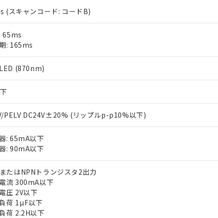
ms (スキャンコード: コードB)
 65ms
: 165ms
ED (870nm)
以下
V/PELV DC24V±20% (リップルp-p10%以下)
器: 65mA以下
器: 90mA以下
PまたはNPNトランジスタ2出力
電流 300mA以下
電圧 2V以下
負荷 1µF以下
負荷 2.2H以下