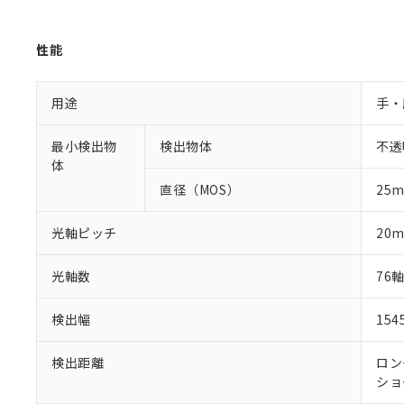
性能
用途
手・
最小検出物
検出物体
不透
体
直径（MOS）
25
光軸ピッチ
20
光軸数
76
検出幅
15
検出距離
ロング
ショー