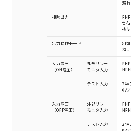
漏れ電
補助出力
PN
負荷
残留
※1 対応状況
出力動作モード
制御
補助
対応済み：EU
対応予定：EU R
入力電圧
外部リレー
PNP
対応予定なし：EU
（ON電圧）
モニタ入力
NP
調査・確認中：EU
ご利用条件
非該当品：ライセ
※1 中国RoHS
テスト入力
24
仕入先様の事情に
0V
があります。
以下の条件をお読
「○」：最大均質
「×」：最大均質
入力電圧
外部リレー
PN
本サービスは
当社は、これ
*EU RoHS指令（10物
「－」：未確認で
鉛(Pb) 1000ppm以下、
（OFF電圧）
モニタ入力
NP
くものです。
う）を輸出ま
記
説明
六価クロム(Cr(Ⅵ)) 1
当社制御機器
などの必要な
フタル酸ビス(2-エチルヘ
号
*中国RoHS10物質の基準値 
ル（DBP） 1000ppm
在庫状況およ
当社は規制貨
テスト入力
24
Pb(鉛) :1000ppm、 Hg
但し、RoHS指令で産
のであり、閲
ます。
Cr(Ⅵ)(六価クロム) : 
0V
フタル酸エステル類の４