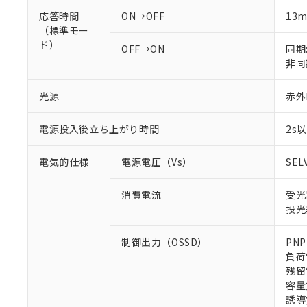
応答時間
ON→OFF
13
（標準モー
ド）
OFF→ON
同期:
非同期
光源
赤外L
電源投入後立ち上がり時間
2s
電気的仕様
電源電圧（Vs）
SEL
消費電流
受光
投光
制御出力（OSSD）
PN
負荷
残留
容量
誘導