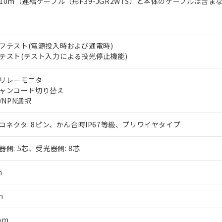
10m（連結ケーブル（形F39-JGR2WTS）と本体のケーブルは含ま
フテスト(電源投入時および通電時)
テスト(テスト入力による投光停止機能)
リレーモニタ
ャンコード切り替え
P/NPN選択
2コネクタ: 8ピン、かん合時IP67等級、プリワイヤタイプ
器側: 5芯、受光器側: 8芯
m
m
mm