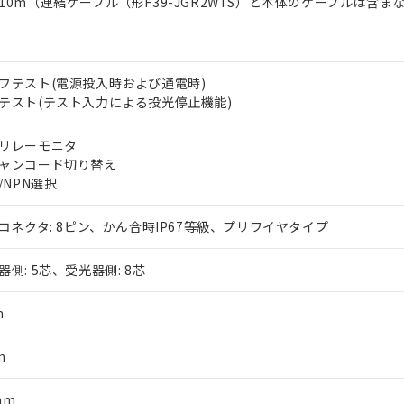
10m（連結ケーブル（形F39-JGR2WTS）と本体のケーブルは含ま
フテスト(電源投入時および通電時)
テスト(テスト入力による投光停止機能)
リレーモニタ
ャンコード切り替え
P/NPN選択
2コネクタ: 8ピン、かん合時IP67等級、プリワイヤタイプ
器側: 5芯、受光器側: 8芯
m
m
mm