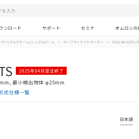
ウンロード
サポート
セミナ
オムロンの
ーテン/マルチビーム/シングルビーム
>
セーフティライトカーテン
>
F3SG-RA-01TS / 0
TS
2025年04月受注終了
mm, 最小検出物体 φ25mm
ン 形式仕様一覧
日本語