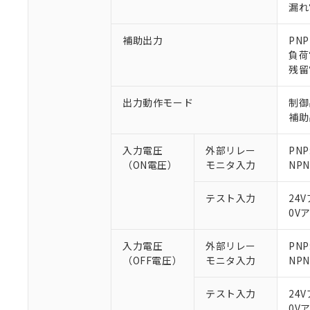
漏れ電
補助出力
PN
負荷
残留
※1 対応状況
出力動作モード
制御
補助
対応済み：EU
対応予定：EU R
入力電圧
外部リレー
PNP
対応予定なし：EU
（ON電圧）
モニタ入力
NP
調査・確認中：EU
ご利用条件
非該当品：ライセ
※1 中国RoHS
テスト入力
24
仕入先様の事情に
0V
があります。
以下の条件をお読
「○」：最大均質
「×」：最大均質
入力電圧
外部リレー
PN
本サービスは
当社は、これ
*EU RoHS指令（10物
「－」：未確認で
鉛(Pb) 1000ppm以下、
（OFF電圧）
モニタ入力
NP
くものです。
う）を輸出ま
記
説明
六価クロム(Cr(Ⅵ)) 1
当社制御機器
などの必要な
フタル酸ビス(2-エチルヘ
号
*中国RoHS10物質の基準値 
ル（DBP） 1000ppm
在庫状況およ
当社は規制貨
テスト入力
24
Pb(鉛) :1000ppm、 Hg
但し、RoHS指令で産
のであり、閲
ます。
Cr(Ⅵ)(六価クロム) : 
0V
フタル酸エステル類の４