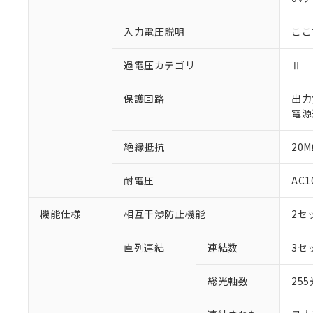
○
一定数以
DBP(フタル酸ジブチル) :
い。
当社は貴社製
DEHP(フタル酸ビス(2-エ
正式な納期状
置等に一切使
入力電圧説明
ここ
当社販売員に
※2 対応予定月
△
一定数に
当社は、貴社
オムロン制御
また当社は、
※2 環境保護使
過電圧カテゴリ
Ⅱ
在庫状況およ
部品在庫の切り替
たしません。
－
在庫なし
す。
「ｅ」：有害物質
機器販売
マイパーツ機
保護回路
出力
「10」：通常の
ている必要が
電源
味します。
空
受注生産
お客様が当ウ
※3 非含有証明
「－」：未確認で
白
が、当社の製
絶縁抵抗
20M
さい。
下記の非含有証明
※当社の共同
耐電圧
AC1
いる法人を指
EU RoHS指令（
51物質の非含有証
機能仕様
相互干渉防止機能
2セ
※本証明書は発行
また、RoHS指
混在することから
直列連結
連結数
3セ
既に当社にて対応
り割愛しておりま
総光軸数
25