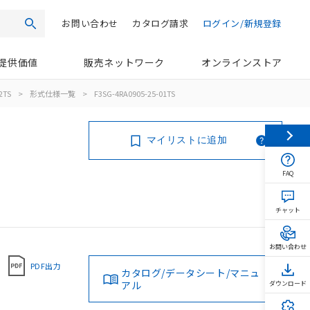
お問い合わせ
カタログ請求
ログイン/新規登録
検索
提供価値
販売ネットワーク
オンラインストア
2TS
>
形式仕様一覧
>
F3SG-4RA0905-25-01TS
マイリストに追加
FAQ
チャット
お問い合わせ
PDF出力
カタログ/データシート/マニュ
アル
ダウンロード