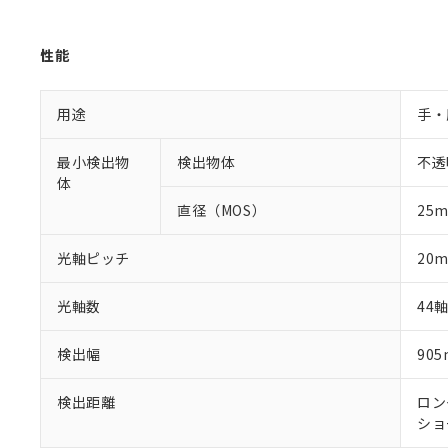
性能
用途
手・
最小検出物
検出物体
不透
体
直径（MOS）
25
光軸ピッチ
20
光軸数
44
検出幅
90
検出距離
ロング
ショー