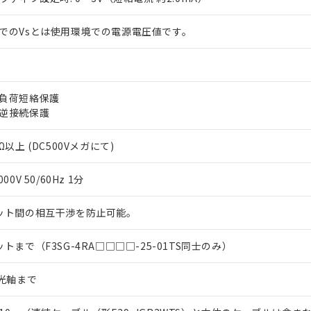
上の在庫あり
 1000ppm、 DIBP(フタル酸ジイソブチル) : 1000ppm、 BBP(フタル酸ブチルベンジル) :
品を、核兵器、ミサイル、化学兵器、生物兵器またはその他武器並
チルヘキシル)) : 1000ppm
況および標準価格はお客様のお取引先、またはお客様担当のオムロ
用いたしません。
でのVsとは使用環境での電源電圧値です。
ご相談ください。
は満たないが在庫あり
製品を第三者に販売する場合は、上記1、2および3の内容を当該第
機器販売店や当社販売拠点は「
販売ネットワーク
」をご確認くだ
販売先および販売に係わる関係者が違法に輸出するおそれがある場
用期限
び標準価格結果を当社の事前の承諾なく第三者に漏洩または開示し
え状況などにより、予定月が前後することがあります。
(最新の在庫状況については、お客様のお取引先、またはお客様担当
（10物質）のすべてが基準値以下であることを示します。
店・当社販売員にご確認ください)
能（部品リスト作成サービス）をご利用いただくには、I-Webメン
負荷短絡保護
使用状況下において有害物質が外部に漏えいし、環境に深刻な影響を
あります。
逆接続保護
機種、また在庫状況の情報を公開していない機種
ェブサイト上で当社にご登録された部品リストについて、当社およ
書ダウンロード
す。当社販売部門へお問い合わせください。
品・サービスに関するお客様との取引・商談に必要な範囲で利用す
合意する
キャンセル
Ω以上 (DC500Vメガにて)
書をダウンロードすることができます。
利用者とは、
"個人情報の共同利用に関して"
の「1.共同利用者の
000V 50/60Hz 1分
します。
10物質）の非含有証明書
明書（当社基準）
ット間の相互干渉を防止可能。
日時点で非含有を証明するもので、過去に遡って非含有を証明するも
令のフタル酸エステル類４物質の対応では、対応完了までの期間は出
備考欄に対応日を記載しておりました。
ットまで（F3SG-4RA□□□□-25-01TS同士のみ）
品への在庫切替を完了していることから、特段のことがない限り、20
す。
5光軸まで