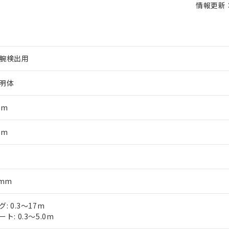
情報更新：2
腕検出用
明体
mm
mm
軸
5mm
: 0.3～17m
ト: 0.3～5.0m