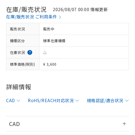
在庫/販売状況
2026/08/07 00:00 情報更新
在庫/販売状況 ご利用条件
販売状況
販売中
機種区分
標準在庫機種
在庫状況
△
標準価格(税別)
¥ 3,600
詳細情報
※1 対応状況
CAD
RoHS/REACH対応状況
規格認証/適合状況
対応済み：EU RoHS指令（10物質）の
非含有に対応した製品が提供可能な商品で
す。
CAD
対応予定：EU RoHS指令（10物質）の非含
ご利用条件
有に対応した製品に切り替える予定のある
情報更新：2011/3/14