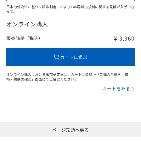
適用除外項目は除く。
ル、化学兵器、生物兵器またはその他
－
在庫なし(最新の在庫状況につ
オムロン制御機器販売店や当社販売拠
フタル酸エステル類の４物質については閾値を超える意
日本の外為法に基づく該非判定、およびEAR再輸出規制に関する見解が入手でき
武器並びにこれらの製造装置等に一切
いては、お客様のお取引先、ま
図的な使用がないことを確認しています。
点は「
販売ネットワーク
」をご確認
ます。
※2 環境保護使用期限
"対応済み"や非含有の記載がされた商品であっても、流通
使用いたしません。
たはお客様担当のオムロン制御
ください。
在庫等で未対応品が混在する可能性があります。
オンライン購入
当社は、貴社製品を第三者に販売する
機器販売店・当社販売員にご確
在庫状況および標準価格結果を当社の
※2 対応予定月
「ｅ」：有害物質（10物質）のすべてが基
非含有品が必要な際は、弊社営業部門もしくは販売店へお
場合は、上記1、2および3の内容を当
認ください)
事前の承諾なく第三者に漏洩または開
準値以下であることを示します。
問い合わせください。
該第三者に通知します。また当社は、
¥ 3,960
販売価格（税込）
示しないようお願いします。
部品在庫の切り替え状況などにより、予定
「10」：通常の使用状況下において有害物
販売先および販売に係わる関係者が違
マイパーツ機能（部品リスト作成サー
空
受注生産機種、また在庫状況の
月が前後することがあります。
質が外部に漏えいし、環境に深刻な影響を
法に輸出するおそれがある場合は、取
ビス）をご利用いただくには、I-Web
白
情報を公開していない機種
この製品のRoHS/REACH対応状況ページへ
及ぼさない年数を意味します。
り引きをいたしません。
カートに追加
メンバーズにご登録されている必要が
「－」：未確認です。当社販売部門へお問
あります。
い合わせください。
お客様が当ウェブサイト上で当社にご
オンライン購入における出荷予定日は、カートに追加～「ご購入手続き：価
※3 非含有証明書ダウンロード
登録された部品リストについて、当社
格・納期の確認」画面にてご確認ください。
および当社の共同利用者が、当社の製
カートをみる
下記の非含有証明書をダウンロードするこ
品・サービスに関するお客様との取
とができます。
合意する
キャンセル
引・商談に必要な範囲で利用すること
をご了承ください。
EU RoHS指令（10物質）の非含有証明書
※当社の共同利用者とは、
"個人情報
51物質の非含有証明書（当社基準）
の共同利用に関して"
の「1.共同利
※本証明書は発行日時点で非含有を証明す
用者の範囲」に記載されている法人を
るもので、過去に遡って非含有を証明する
ページ先頭へ戻る
指します。
ものではありません。