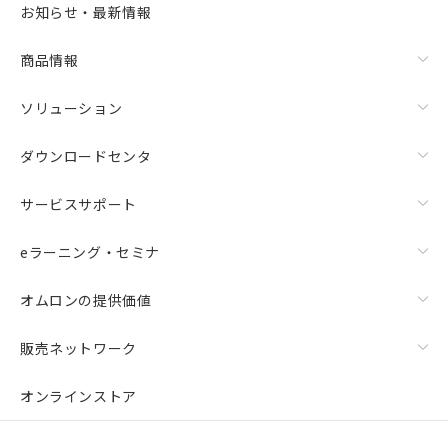
また、RoHS指令のフタル酸エステル類４
お知らせ・最新情報
物質の対応では、対応完了までの期間は出
荷製品に未対応品が混在することから備考
商品情報
欄に対応日を記載しておりました。
既に当社にて対応品への在庫切替を完了
していることから、特段のことがない限
ソリューション
り、2022年1月12日より割愛しておりま
す。
ダウンロードセンタ
サービスサポート
eラーニング・セミナ
オムロンの提供価値
販売ネットワーク
オンラインストア