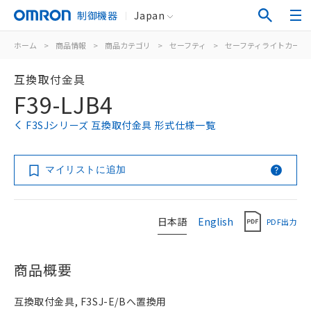
制御機器
Japan
ホーム
>
商品情報
>
商品カテゴリ
>
セーフティ
>
セーフティライトカーテ
互換取付金具
F39-LJB4
F3SJシリーズ 互換取付金具 形式仕様一覧
マイリストに追加
日本語
English
PDF出力
商品概要
互換取付金具, F3SJ-E/Bへ置換用