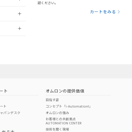
三者に通知します。
認ください。
さい。
合は、取り引きをい
009/12/14
カートをみる
ないようお願いしま
のオムロン制御
2026/7/29
バーズにご登録され
及ぼさない年数を意
び当社の共同利用者
業員または販売
ることをご了承くだ
範囲」に記載されて
お問い合わせ
のではありません。
荷製品に未対応品が
ート
オムロンの提供価値
22年1月12日よ
目指す姿
ポート
コンセプト「i-Automation!」
ジャパンデスク
オムロンの強み
お客様との共創拠点
AUTOMATION CENTER
DIBP
BBP
DEHP
環境保護
技術を磨く現場
・セミナ