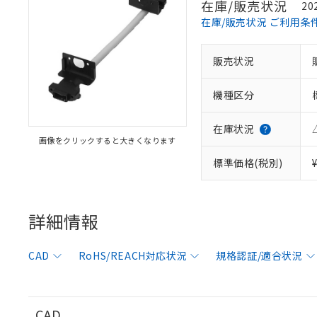
在庫/販売状況
20
在庫/販売状況 ご利用条
販売状況
※1 対応状況
機種区分
対応済み：EU
対応予定：EU R
対応予定なし：EU
在庫状況
画像をクリックすると大きくなります
調査・確認中：EU
ご利用条件
非該当品：ライセ
標準価格(税別)
※1 中国RoHS
仕入先様の事情に
があります。
以下の条件をお読
「○」：最大均質
「×」：最大均質
詳細情報
本サービスは
当社は、これ
*EU RoHS指令（10物
「－」：未確認で
鉛(Pb) 1000ppm以下、
くものです。
う）を輸出ま
記
説明
六価クロム(Cr(Ⅵ)) 1
当社制御機器
などの必要な
フタル酸ビス(2-エチルヘ
号
CAD
RoHS/REACH対応状況
規格認証/適合状況
*中国RoHS10物質の基準値 
ル（DBP） 1000ppm
在庫状況およ
当社は規制貨
Pb(鉛) :1000ppm、 Hg
但し、RoHS指令で産
のであり、閲
ます。
Cr(Ⅵ)(六価クロム) : 
フタル酸エステル類の４
○
一定数以
DBP(フタル酸ジブチル) :
い。
当社は貴社製
DEHP(フタル酸ビス(2-エ
正式な納期状
置等に一切使
CAD