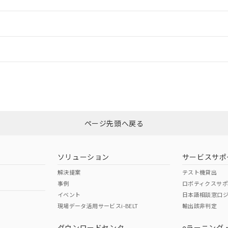
ご相談ください。
は満たないが在庫あり
製品を第三者に販売する場合は、上記1、2および3の内容を当該第
機器販売店や当社販売拠点は「
販売ネットワーク
」をご確認くだ
販売先および販売に係わる関係者が違法に輸出するおそれがある場
用期限
情報更新：2
び標準価格結果を当社の事前の承諾なく第三者に漏洩または開示し
え状況などにより、予定月が前後することがあります。
(最新の在庫状況については、お客様のお取引先、またはお客様担当
（10物質）のすべてが基準値以下であることを示します。
店・当社販売員にご確認ください)
ードすることができます。
情報更新：
能（部品リスト作成サービス）をご利用いただくには、I-Webメン
使用状況下において有害物質が外部に漏えいし、環境に深刻な影響を
あります。
機種、また在庫状況の情報を公開していない機種
ェブサイト上で当社にご登録された部品リストについて、当社およ
書ダウンロード
「カスタマーサポートセンタ お客様相談室」または貴社担当オムロン営
す。当社販売部門へお問い合わせください。
ログイン/会員登録
品・サービスに関するお客様との取引・商談に必要な範囲で利用す
合意する
キャンセル
書をダウンロードすることができます。
利用者とは、
"個人情報の共同利用に関して"
の「1.共同利用者の
非含有証明書
※3
します。
10物質）の非含有証明書
みください。
明書（当社基準）
ページ先頭へ戻る
ダウンロードはこちら
日時点で非含有を証明するもので、過去に遡って非含有を証明するも
令のフタル酸エステル類４物質の対応では、対応完了までの期間は出
備考欄に対応日を記載しておりました。
ソリューション
サービスサポ
品への在庫切替を完了していることから、特段のことがない限り、20
解決提案
テスト機貸出
す。
事例
ロボティクスサ
イベント
日本語相談窓口
現場データ活用サービスi-BELT
輸出該非判定
I)
PBBs
PBDEs
DBP
ダウンロードセンタ
eラーニング