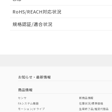
当社販売員に
※2 対応予定月
△
一定数に
当社は、貴社
オムロン制御
また当社は、
※2 環境保護使
RoHS/REACH対応状況
在庫状況およ
部品在庫の切り替
たしません。
－
在庫なし
す。
「ｅ」：有害物質
機器販売
ログイン/会員登録いただくと、CADデータをダウンロ
マイパーツ機
規格認証/適合状況
「10」：通常の
ている必要が
味します。
空
受注生産
EU RoHS
注意事項・凡例
お客様が当ウ
※3 非含有証明
F39-JJR06Lについての規格認証/適合状況については、
「－」：未確認で
白
が、当社の製
店にお問い合わせください。
さい。
下記の非含有証明
※当社の共同
対応状況
対応予定月
※1
※2
いる法人を指
EU RoHS指令（
ダウンロードデータをご利用いただく前に、以下を必ずお読
51物質の非含有証
対応済み
ソフトウェアの使用条件
※本証明書は発行
また、RoHS指
混在することから
お知らせ・最新情報
中国 RoHS
注意事項・凡例
既に当社にて対応
り割愛しておりま
商品情報
中国 RoHS表
※1 ※2
センサ
新商品情報
FAシステム機器
在庫状況/標準価格
Pb
Hg
Cd
Cr(V
モーション/ドライブ
生産終了品/推奨代替品