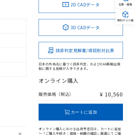
2D CADデータ
在庫・価格
無料テスト機
3D CADデータ
。
商品です。
該非判定見解書/項目別対比表
定はありません。
商品です。
日本の外為法に基づく該非判定、およびEAR再輸出規
制に関する見解が入手できます。
を得ず変更すること
オンライン購入
を提供させていただ
規制貨物等」とい
¥ 10,560
販売価格（税込）
引許可)を取得する
BDE) 1000ppm以下、
をご了承ください。
0ppm以下、フタル酸ジブチ
基づき作成されるも
う必要な手段を講じ
カートに追加
ことをご了承くださ
) : 1000ppm、
 1000ppm、
びにこれらの製造装
オンライン購入における出荷予定日は、カートに追加
ン制御機器販売店・
～「ご購入手続き：価格・納期の確認」画面にてご確