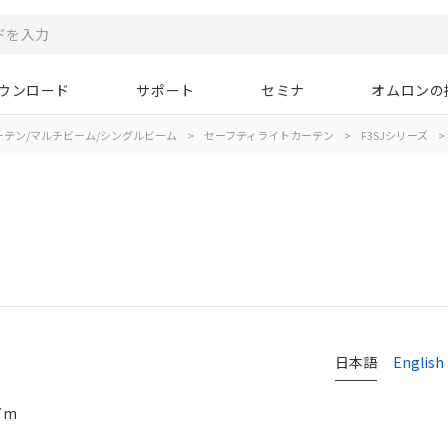
ウンロード
サポート
セミナ
オムロンの
ーテン/マルチビーム/シングルビーム
>
セーフティライトカーテン
>
F3SJシリーズ
>
日本語
English
7m