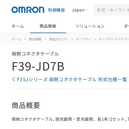
制御機器
Japan
ホーム
商品情報
ソリューション
ダ
ホーム
>
商品情報
>
商品カテゴリ
>
セーフティ
>
セーフティライトカ
両側コネクタケーブル
F39-JD7B
F3SJシリーズ 両側コネクタケーブル 形式仕様一覧
商品概要
両側コネクタケーブル, 投光器用・受光器用、各1本/1セット, 