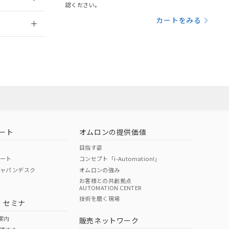
さい。
合は、取り引きをい
認ください。
ないようお願いしま
のオムロン制御
2026/7/29
カートをみる
バーズにご登録され
及ぼさない年数を意
員または販売店
び当社の共同利用者
ることをご了承くだ
お問い合わせ
範囲」に記載されて
のではありません。
荷製品に未対応品が
ート
オムロンの提供価値
目指す姿
22年1月12日よ
ポート
コンセプト「i-Automation!」
ジャパンデスク
オムロンの強み
お客様との共創拠点
AUTOMATION CENTER
DIBP
BBP
DEHP
環境保護
技術を磨く現場
・セミナ
使用期限
案内
販売ネットワーク