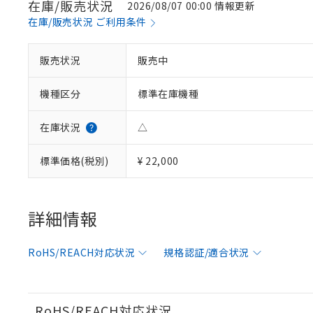
在庫/販売状況
2026/08/07 00:00 情報更新
在庫/販売状況 ご利用条件
※1 対応状況
販売状況
販売中
対応済み：EU
機種区分
標準在庫機種
対応予定：EU R
対応予定なし：EU
調査・確認中：EU
ご利用条件
在庫状況
△
非該当品：ライセ
※1 中国RoHS
仕入先様の事情に
標準価格(税別)
¥ 22,000
があります。
以下の条件をお読
「○」：最大均質
「×」：最大均質
本サービスは
当社は、これ
*EU RoHS指令（10物
「－」：未確認で
鉛(Pb) 1000ppm以下、
くものです。
う）を輸出ま
詳細情報
記
説明
六価クロム(Cr(Ⅵ)) 1
当社制御機器
などの必要な
フタル酸ビス(2-エチルヘ
号
*中国RoHS10物質の基準値 
ル（DBP） 1000ppm
在庫状況およ
当社は規制貨
Pb(鉛) :1000ppm、 Hg
但し、RoHS指令で産
RoHS/REACH対応状況
規格認証/適合状況
のであり、閲
ます。
Cr(Ⅵ)(六価クロム) : 
フタル酸エステル類の４
○
一定数以
DBP(フタル酸ジブチル) :
い。
当社は貴社製
DEHP(フタル酸ビス(2-エ
正式な納期状
置等に一切使
当社販売員に
※2 対応予定月
△
一定数に
当社は、貴社
RoHS/REACH対応状況