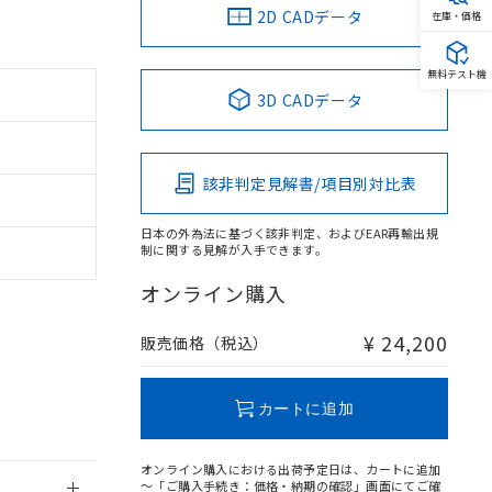
2D CADデータ
在庫・価格
無料テスト機
3D CADデータ
。
商品です。
定はありません。
該非判定見解書/項目別対比表
商品です。
日本の外為法に基づく該非判定、およびEAR再輸出規
を得ず変更すること
制に関する見解が入手できます。
オンライン購入
を提供させていただ
規制貨物等」とい
引許可)を取得する
¥ 24,200
販売価格（税込）
BDE) 1000ppm以下、
をご了承ください。
0ppm以下、フタル酸ジブチ
基づき作成されるも
う必要な手段を講じ
ことをご了承くださ
) : 1000ppm、
カートに追加
 1000ppm、
びにこれらの製造装
ン制御機器販売店・
オンライン購入における出荷予定日は、カートに追加
三者に通知します。
～「ご購入手続き：価格・納期の確認」画面にてご確