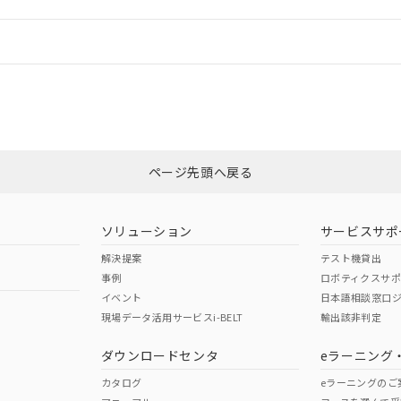
機器販売店や当社販売拠点は「
販売ネットワーク
」をご確認くだ
販売先および販売に係わる関係者が違法に輸出するおそれがある場
用期限
び標準価格結果を当社の事前の承諾なく第三者に漏洩または開示し
え状況などにより、予定月が前後することがあります。
(最新の在庫状況については、お客様のお取引先、またはお客様担当
情報更新：
（10物質）のすべてが基準値以下であることを示します。
店・当社販売員にご確認ください)
能（部品リスト作成サービス）をご利用いただくには、I-Webメン
使用状況下において有害物質が外部に漏えいし、環境に深刻な影響を
カスタマーサポートセンタ お客様相談室」または貴社担当オムロン営業
あります。
機種、また在庫状況の情報を公開していない機種
ェブサイト上で当社にご登録された部品リストについて、当社およ
書ダウンロード
す。当社販売部門へお問い合わせください。
品・サービスに関するお客様との取引・商談に必要な範囲で利用す
合意する
キャンセル
非含有証明書
※3
書をダウンロードすることができます。
利用者とは、
"個人情報の共同利用に関して"
の「1.共同利用者の
します。
ページ先頭へ戻る
10物質）の非含有証明書
ダウンロードはこちら
明書（当社基準）
日時点で非含有を証明するもので、過去に遡って非含有を証明するも
令のフタル酸エステル類４物質の対応では、対応完了までの期間は出
ソリューション
サービスサポ
備考欄に対応日を記載しておりました。
解決提案
テスト機貸出
品への在庫切替を完了していることから、特段のことがない限り、20
事例
ロボティクスサ
す。
イベント
日本語相談窓口
現場データ活用サービスi-BELT
輸出該非判定
I)
PBBs
PBDEs
DBP
ダウンロードセンタ
eラーニング
カタログ
eラーニングのご