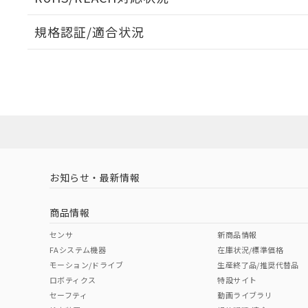
オムロン制御
また当社は、
※2 環境保護使
在庫状況およ
部品在庫の切り替
たしません。
－
在庫なし
規格認証/適合状況
す。
「ｅ」：有害物質
機器販売
マイパーツ機
「10」：通常の
EU RoHS
注意事項・凡例
F39-JD7Bについての規格認証/適合状況については、「
ている必要が
味します。
空
受注生産
お客様が当ウ
※3 非含有証明
にお問い合わせください。
「－」：未確認で
白
が、当社の製
対応状況
対応予定月
※1
※2
さい。
下記の非含有証明
※当社の共同
いる法人を指
EU RoHS指令（
対応済み
51物質の非含有証
※本証明書は発行
また、RoHS指
お知らせ・最新情報
中国 RoHS
注意事項・凡例
混在することから
既に当社にて対応
商品情報
り割愛しておりま
中国 RoHS表
※1 ※2
センサ
新商品情報
FAシステム機器
在庫状況/標準価格
Pb
Hg
Cd
Cr(V
モーション/ドライブ
生産終了品/推奨代替品
ロボティクス
特設サイト
セーフティ
動画ライブラリ