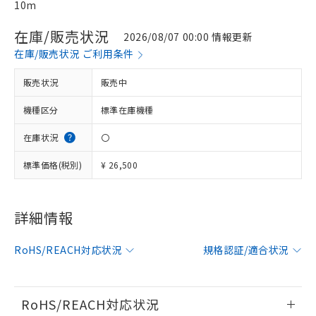
10m
在庫/販売状況
2026/08/07 00:00 情報更新
在庫/販売状況 ご利用条件
販売状況
販売中
機種区分
標準在庫機種
在庫状況
〇
標準価格(税別)
¥ 26,500
※1 対応状況
詳細情報
対応済み：EU RoHS指令（10物質）の
RoHS/REACH対応状況
規格認証/適合状況
非含有に対応した製品が提供可能な商品で
す。
対応予定：EU RoHS指令（10物質）の非含
ご利用条件
有に対応した製品に切り替える予定のある
RoHS/REACH対応状況
商品です。