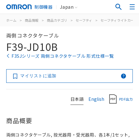
制御機器
Japan
ホーム
>
商品情報
>
商品カテゴリ
>
セーフティ
>
セーフティライトカーテ
両側コネクタケーブル
F39-JD10B
F3SJシリーズ 両側コネクタケーブル 形式仕様一覧
マイリストに追加
日本語
English
PDF出力
商品概要
両側コネクタケーブル, 投光器用・受光器用、各1本/1セット,