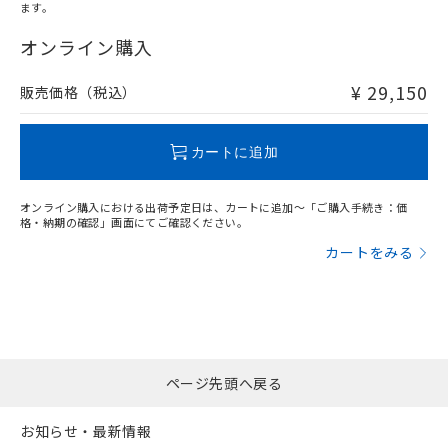
オムロン制御機器販売店や当社販売拠
フタル酸エステル類の４物質については閾値を超える意
ます。
武器並びにこれらの製造装置等に一切
いては、お客様のお取引先、ま
図的な使用がないことを確認しています。
"対応済み"や非含有の記載がされた商品であっても、流通
点は「
販売ネットワーク
」をご確認
※2 環境保護使用期限
使用いたしません。
たはお客様担当のオムロン制御
在庫等で未対応品が混在する可能性があります。
オンライン購入
ください。
当社は、貴社製品を第三者に販売する
機器販売店・当社販売員にご確
非含有品が必要な際は、弊社営業部門もしくは販売店へお
在庫状況および標準価格結果を当社の
※2 対応予定月
「ｅ」：有害物質（10物質）のすべてが基
場合は、上記1、2および3の内容を当
認ください)
問い合わせください。
事前の承諾なく第三者に漏洩または開
¥ 29,150
販売価格（税込）
準値以下であることを示します。
該第三者に通知します。また当社は、
示しないようお願いします。
部品在庫の切り替え状況などにより、予定
「10」：通常の使用状況下において有害物
販売先および販売に係わる関係者が違
マイパーツ機能（部品リスト作成サー
空
受注生産機種、また在庫状況の
この製品のRoHS/REACH対応状況ページへ
月が前後することがあります。
質が外部に漏えいし、環境に深刻な影響を
法に輸出するおそれがある場合は、取
ビス）をご利用いただくには、I-Web
白
情報を公開していない機種
カートに追加
及ぼさない年数を意味します。
り引きをいたしません。
メンバーズにご登録されている必要が
「－」：未確認です。当社販売部門へお問
あります。
い合わせください。
オンライン購入における出荷予定日は、カートに追加～「ご購入手続き：価
お客様が当ウェブサイト上で当社にご
格・納期の確認」画面にてご確認ください。
※3 非含有証明書ダウンロード
登録された部品リストについて、当社
カートをみる
および当社の共同利用者が、当社の製
下記の非含有証明書をダウンロードするこ
品・サービスに関するお客様との取
とができます。
合意する
キャンセル
引・商談に必要な範囲で利用すること
をご了承ください。
EU RoHS指令（10物質）の非含有証明書
※当社の共同利用者とは、
"個人情報
51物質の非含有証明書（当社基準）
の共同利用に関して"
の「1.共同利
※本証明書は発行日時点で非含有を証明す
用者の範囲」に記載されている法人を
ページ先頭へ戻る
るもので、過去に遡って非含有を証明する
指します。
ものではありません。
お知らせ・最新情報
また、RoHS指令のフタル酸エステル類４