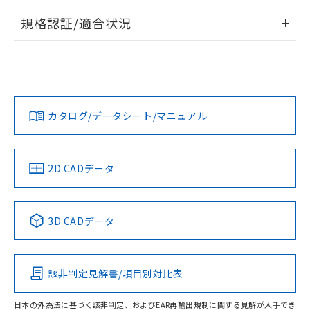
情報更新：2026/7/29
対応予定なし：EU RoHS指令（10物質）の
規格認証/適合状況
以下の条件をお読みいただき、同意のうえ
非含有に非対応の商品で、対応品を出す予
ご利用ください。
定はありません。
EU RoHS
注意事項・凡例
F39-JD10Bについての規格認証/適合状況については、「カス
調査・確認中：EU RoHS指令（10物質）の
タマーサポートセンタ お客様相談室」または貴社担当オムロ
本サービスは、当社制御機器事業取扱
※1 中国RoHS○×表
非含有の対応状況を調査中または確認中の
ン営業員または販売店にお問い合わせください。
商品の当社在庫状況および標準価格
商品です。
対応状況
対応予定月
※1
※2
(税抜)を提供させていただくもので
「○」：最大均質材料含有率が中国RoHSの
非該当品：ライセンス料など無形物で、有
す。
基準値以下であることを示します。
お問い合わせ
カタログ/データシート/マニュアル
害物質有無と関係のない商品です。
対応済み
当社制御機器事業取扱商品の中には、
「×」：最大均質材料含有率が中国RoHSの
仕入先様の事情により、非含有部品として
本サービスの対象外となる商品もある
基準値を超えていることを示します。
いたものが、含有品と判明した場合などや
当社は、これら貴社製品のうち、外国
ことをご了承ください。
「－」：未確認です。当社販売部門へお問
むを得ず変更することがあります。
為替および外国貿易法に定める商品
中国 RoHS
注意事項・凡例
在庫状況および標準価格照会結果は、
2D CADデータ
い合わせください。
（以下｢規制貨物等」という）を輸出
記載している更新日時点での社内デー
*EU RoHS指令（10物質）：
または国外への提供する場合は、日本
記
タに基づき作成されるものであり、閲
説明
鉛(Pb) 1000ppm以下、 水銀(Hg) 1000ppm以下、 カド
*中国RoHS10物質の基準値 (GB/T26572)：
国政府の輸出許可(または役務取引許
号
覧された時点での実際の在庫および標
ミウム(Cd) 100ppm以下、
中国 RoHS表
※1 ※2
Pb(鉛) :1000ppm、 Hg(水銀) : 1000ppm、 Cd(カドミウ
可)を取得するなどの必要な手続きを
3D CADデータ
六価クロム(Cr(Ⅵ)) 1000ppm以下、ポリ臭化ビフェニル
ム) : 100ppm、
準価格とは異なる場合があることをご
類(PBB) 1000ppm以下、ポリ臭化ジフェニルエーテル類
Cr(Ⅵ)(六価クロム) : 1000ppm、 PBBs(ポリ臭化ビフェ
とります。
Pb
Hg
Cd
Cr(VI)
了承ください。
(PBDE) 1000ppm以下、フタル酸ビス(2-エチルヘキシ
○
一定数以上の在庫あり
ニル類) : 1000ppm、 PBDEs(ポリ臭化ジフェニルエーテ
当社は規制貨物を破棄する場合は、完
ル) (DEHP)(別名：DOP) 1000ppm以下、フタル酸ブチ
正式な納期状況および標準価格はお客
ル類) : 1000ppm、
ルベンジル（BBP） 1000ppm以下、フタル酸ジブチル
全に破砕するなど、違法に輸出されな
DBP(フタル酸ジブチル) : 1000ppm、 DIBP(フタル酸ジ
様のお取引先、またはお客様担当のオ
（DBP） 1000ppm以下、フタル酸ジイソブチル
該非判定見解書/項目別対比表
イソブチル) : 1000ppm、 BBP(フタル酸ブチルベンジ
△
一定数には満たないが在庫あり
X
O
O
O
いよう必要な手段を講じます。
ムロン制御機器販売店・当社販売員に
(DIBP) 1000ppm以下
ル) : 1000ppm、
当社は貴社製品を、核兵器、ミサイ
但し、RoHS指令で産業用監視および制御機器に対する
DEHP(フタル酸ビス(2-エチルヘキシル)) : 1000ppm
ご相談ください。
適用除外項目は除く。
日本の外為法に基づく該非判定、およびEAR再輸出規制に関する見解が入手でき
ル、化学兵器、生物兵器またはその他
－
在庫なし(最新の在庫状況につ