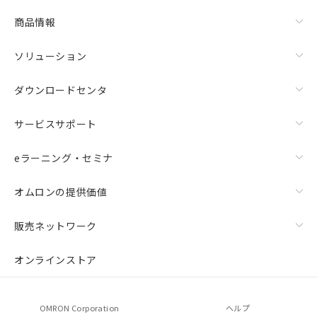
物質の対応では、対応完了までの期間は出
荷製品に未対応品が混在することから備考
商品情報
欄に対応日を記載しておりました。
既に当社にて対応品への在庫切替を完了
ソリューション
していることから、特段のことがない限
り、2022年1月12日より割愛しておりま
ダウンロードセンタ
す。
サービスサポート
eラーニング・セミナ
オムロンの提供価値
販売ネットワーク
オンラインストア
OMRON Corporation
ヘルプ