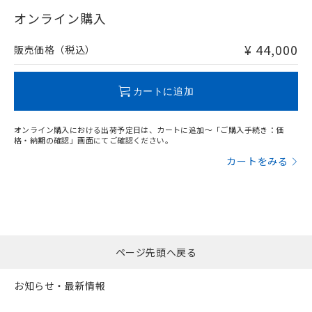
"対応済み"や非含有の記載がされた商品であっても、流通
武器並びにこれらの製造装置等に一切
いては、お客様のお取引先、ま
図的な使用がないことを確認しています。
点は「
販売ネットワーク
」をご確認
在庫等で未対応品が混在する可能性があります。
オンライン購入
※2 環境保護使用期限
使用いたしません。
たはお客様担当のオムロン制御
ください。
非含有品が必要な際は、弊社営業部門もしくは販売店へお
当社は、貴社製品を第三者に販売する
機器販売店・当社販売員にご確
在庫状況および標準価格結果を当社の
問い合わせください。
※2 対応予定月
「ｅ」：有害物質（10物質）のすべてが基
¥ 44,000
場合は、上記1、2および3の内容を当
販売価格（税込）
認ください)
事前の承諾なく第三者に漏洩または開
準値以下であることを示します。
該第三者に通知します。また当社は、
示しないようお願いします。
部品在庫の切り替え状況などにより、予定
「10」：通常の使用状況下において有害物
販売先および販売に係わる関係者が違
この製品のRoHS/REACH対応状況ページへ
マイパーツ機能（部品リスト作成サー
空
受注生産機種、また在庫状況の
月が前後することがあります。
質が外部に漏えいし、環境に深刻な影響を
法に輸出するおそれがある場合は、取
カートに追加
ビス）をご利用いただくには、I-Web
白
情報を公開していない機種
及ぼさない年数を意味します。
り引きをいたしません。
メンバーズにご登録されている必要が
「－」：未確認です。当社販売部門へお問
あります。
オンライン購入における出荷予定日は、カートに追加～「ご購入手続き：価
い合わせください。
お客様が当ウェブサイト上で当社にご
格・納期の確認」画面にてご確認ください。
※3 非含有証明書ダウンロード
登録された部品リストについて、当社
カートをみる
および当社の共同利用者が、当社の製
下記の非含有証明書をダウンロードするこ
品・サービスに関するお客様との取
とができます。
合意する
キャンセル
引・商談に必要な範囲で利用すること
をご了承ください。
EU RoHS指令（10物質）の非含有証明書
※当社の共同利用者とは、
"個人情報
51物質の非含有証明書（当社基準）
の共同利用に関して"
の「1.共同利
※本証明書は発行日時点で非含有を証明す
ページ先頭へ戻る
用者の範囲」に記載されている法人を
るもので、過去に遡って非含有を証明する
指します。
ものではありません。
お知らせ・最新情報
また、RoHS指令のフタル酸エステル類４
物質の対応では、対応完了までの期間は出