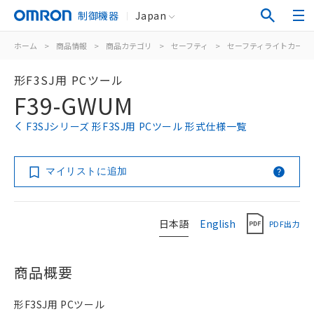
制御機器
Japan
ホーム
>
商品情報
>
商品カテゴリ
>
セーフティ
>
セーフティライトカーテ
形F3SJ用 PCツール
F39-GWUM
F3SJシリーズ 形F3SJ用 PCツール 形式仕様一覧
マイリストに追加
日本語
English
PDF出力
商品概要
形F3SJ用 PCツール