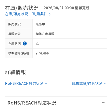
在庫/販売状況
2026/08/07 00:00 情報更新
在庫/販売状況 ご利用条件
販売状況
販売中
機種区分
標準在庫機種
在庫状況
△
標準価格(税別)
¥ 40,000
詳細情報
※1 対応状況
対応済み：EU RoHS指令（10物質）の
RoHS/REACH対応状況
規格認証/適合状況
非含有に対応した製品が提供可能な商品で
す。
対応予定：EU RoHS指令（10物質）の非含
RoHS/REACH対応状況
ご利用条件
有に対応した製品に切り替える予定のある
商品です。
情報更新：2026/7/29