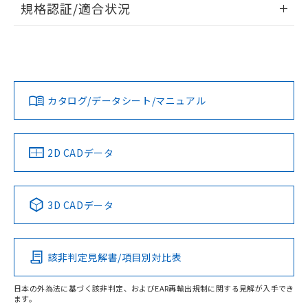
規格認証/適合状況
対応予定なし：EU RoHS指令（10物質）の
以下の条件をお読みいただき、同意のうえ
非含有に非対応の商品で、対応品を出す予
EU RoHS
注意事項・凡例
ご利用ください。
F39-GWUMについての規格認証/適合状況については、「カス
定はありません。
タマーサポートセンタ お客様相談室」または貴社担当オムロ
調査・確認中：EU RoHS指令（10物質）の
本サービスは、当社制御機器事業取扱
※1 中国RoHS○×表
ン営業員または販売店にお問い合わせください。
非含有の対応状況を調査中または確認中の
商品の当社在庫状況および標準価格
対応状況
対応予定月
※1
※2
商品です。
(税抜)を提供させていただくもので
「○」：最大均質材料含有率が中国RoHSの
非該当品：ライセンス料など無形物で、有
お問い合わせ
す。
カタログ/データシート/マニュアル
対応済み
基準値以下であることを示します。
害物質有無と関係のない商品です。
当社制御機器事業取扱商品の中には、
「×」：最大均質材料含有率が中国RoHSの
仕入先様の事情により、非含有部品として
本サービスの対象外となる商品もある
基準値を超えていることを示します。
いたものが、含有品と判明した場合などや
当社は、これら貴社製品のうち、外国
ことをご了承ください。
「－」：未確認です。当社販売部門へお問
中国 RoHS
注意事項・凡例
むを得ず変更することがあります。
2D CADデータ
為替および外国貿易法に定める商品
在庫状況および標準価格照会結果は、
い合わせください。
（以下｢規制貨物等」という）を輸出
記載している更新日時点での社内デー
*EU RoHS指令（10物質）：
または国外への提供する場合は、日本
記
タに基づき作成されるものであり、閲
説明
鉛(Pb) 1000ppm以下、 水銀(Hg) 1000ppm以下、 カド
*中国RoHS10物質の基準値 (GB/T26572)：
中国 RoHS表
※1 ※2
国政府の輸出許可(または役務取引許
号
覧された時点での実際の在庫および標
ミウム(Cd) 100ppm以下、
Pb(鉛) :1000ppm、 Hg(水銀) : 1000ppm、 Cd(カドミウ
3D CADデータ
可)を取得するなどの必要な手続きを
六価クロム(Cr(Ⅵ)) 1000ppm以下、ポリ臭化ビフェニル
ム) : 100ppm、
準価格とは異なる場合があることをご
Pb
Hg
Cd
Cr(VI)
類(PBB) 1000ppm以下、ポリ臭化ジフェニルエーテル類
Cr(Ⅵ)(六価クロム) : 1000ppm、 PBBs(ポリ臭化ビフェ
とります。
了承ください。
(PBDE) 1000ppm以下、フタル酸ビス(2-エチルヘキシ
○
一定数以上の在庫あり
ニル類) : 1000ppm、 PBDEs(ポリ臭化ジフェニルエーテ
当社は規制貨物を破棄する場合は、完
ル) (DEHP)(別名：DOP) 1000ppm以下、フタル酸ブチ
正式な納期状況および標準価格はお客
ル類) : 1000ppm、
ルベンジル（BBP） 1000ppm以下、フタル酸ジブチル
全に破砕するなど、違法に輸出されな
DBP(フタル酸ジブチル) : 1000ppm、 DIBP(フタル酸ジ
該非判定見解書/項目別対比表
様のお取引先、またはお客様担当のオ
X
O
O
O
（DBP） 1000ppm以下、フタル酸ジイソブチル
イソブチル) : 1000ppm、 BBP(フタル酸ブチルベンジ
△
一定数には満たないが在庫あり
いよう必要な手段を講じます。
ムロン制御機器販売店・当社販売員に
(DIBP) 1000ppm以下
ル) : 1000ppm、
当社は貴社製品を、核兵器、ミサイ
但し、RoHS指令で産業用監視および制御機器に対する
DEHP(フタル酸ビス(2-エチルヘキシル)) : 1000ppm
ご相談ください。
日本の外為法に基づく該非判定、およびEAR再輸出規制に関する見解が入手でき
適用除外項目は除く。
ル、化学兵器、生物兵器またはその他
ます。
－
在庫なし(最新の在庫状況につ
オムロン制御機器販売店や当社販売拠
フタル酸エステル類の４物質については閾値を超える意