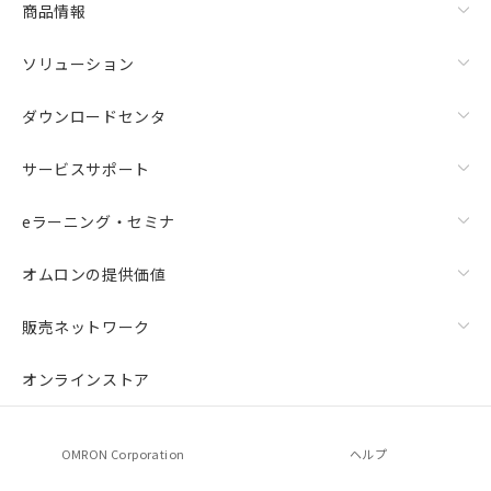
商品情報
荷製品に未対応品が混在することから備考
欄に対応日を記載しておりました。
ソリューション
既に当社にて対応品への在庫切替を完了
していることから、特段のことがない限
り、2022年1月12日より割愛しておりま
ダウンロードセンタ
す。
サービスサポート
eラーニング・セミナ
オムロンの提供価値
販売ネットワーク
オンラインストア
OMRON Corporation
ヘルプ