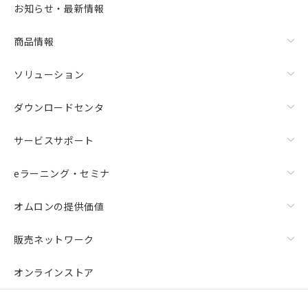
また、RoHS指令のフタル酸エステル類４
お知らせ・最新情報
物質の対応では、対応完了までの期間は出
荷製品に未対応品が混在することから備考
商品情報
欄に対応日を記載しておりました。
既に当社にて対応品への在庫切替を完了
していることから、特段のことがない限
ソリューション
り、2022年1月12日より割愛しておりま
す。
ダウンロードセンタ
サービスサポート
eラーニング・セミナ
オムロンの提供価値
販売ネットワーク
オンラインストア