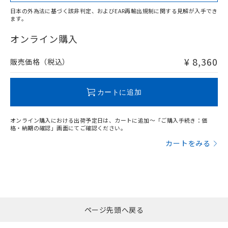
適用除外項目は除く。
ル、化学兵器、生物兵器またはその他
－
在庫なし(最新の在庫状況につ
オムロン制御機器販売店や当社販売拠
フタル酸エステル類の４物質については閾値を超える意
日本の外為法に基づく該非判定、およびEAR再輸出規制に関する見解が入手でき
武器並びにこれらの製造装置等に一切
いては、お客様のお取引先、ま
図的な使用がないことを確認しています。
点は「
販売ネットワーク
」をご確認
ます。
※2 環境保護使用期限
"対応済み"や非含有の記載がされた商品であっても、流通
使用いたしません。
たはお客様担当のオムロン制御
ください。
在庫等で未対応品が混在する可能性があります。
オンライン購入
当社は、貴社製品を第三者に販売する
機器販売店・当社販売員にご確
在庫状況および標準価格結果を当社の
※2 対応予定月
「ｅ」：有害物質（10物質）のすべてが基
非含有品が必要な際は、弊社営業部門もしくは販売店へお
場合は、上記1、2および3の内容を当
認ください)
事前の承諾なく第三者に漏洩または開
準値以下であることを示します。
問い合わせください。
該第三者に通知します。また当社は、
¥ 8,360
販売価格（税込）
示しないようお願いします。
部品在庫の切り替え状況などにより、予定
「10」：通常の使用状況下において有害物
販売先および販売に係わる関係者が違
マイパーツ機能（部品リスト作成サー
空
受注生産機種、また在庫状況の
月が前後することがあります。
質が外部に漏えいし、環境に深刻な影響を
法に輸出するおそれがある場合は、取
ビス）をご利用いただくには、I-Web
白
情報を公開していない機種
この製品のRoHS/REACH対応状況ページへ
及ぼさない年数を意味します。
り引きをいたしません。
カートに追加
メンバーズにご登録されている必要が
「－」：未確認です。当社販売部門へお問
あります。
い合わせください。
お客様が当ウェブサイト上で当社にご
オンライン購入における出荷予定日は、カートに追加～「ご購入手続き：価
※3 非含有証明書ダウンロード
登録された部品リストについて、当社
格・納期の確認」画面にてご確認ください。
および当社の共同利用者が、当社の製
カートをみる
下記の非含有証明書をダウンロードするこ
品・サービスに関するお客様との取
とができます。
合意する
キャンセル
引・商談に必要な範囲で利用すること
をご了承ください。
EU RoHS指令（10物質）の非含有証明書
※当社の共同利用者とは、
"個人情報
51物質の非含有証明書（当社基準）
の共同利用に関して"
の「1.共同利
※本証明書は発行日時点で非含有を証明す
用者の範囲」に記載されている法人を
るもので、過去に遡って非含有を証明する
ページ先頭へ戻る
指します。
ものではありません。