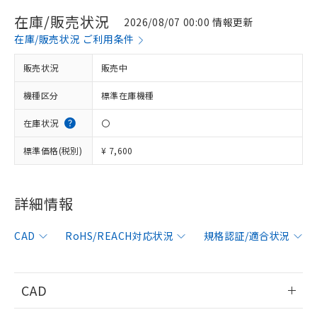
在庫/販売状況
2026/08/07 00:00 情報更新
在庫/販売状況 ご利用条件
販売状況
販売中
機種区分
標準在庫機種
在庫状況
〇
標準価格(税別)
¥ 7,600
詳細情報
※1 対応状況
CAD
RoHS/REACH対応状況
規格認証/適合状況
対応済み：EU RoHS指令（10物質）の
非含有に対応した製品が提供可能な商品で
す。
CAD
対応予定：EU RoHS指令（10物質）の非含
ご利用条件
有に対応した製品に切り替える予定のある
情報更新：2017/4/3