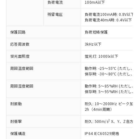
ご利用条件
負荷電流
100mA以下
有に対応した製品に切り替える予定のある
商品です。
残留電圧
負荷電流100mA時: 0.8V以下
対応予定なし：EU RoHS指令（10物質）の
負荷電流40mA時: 0.4V以下
以下の条件をお読みいただき、同意のうえ
非含有に非対応の商品で、対応品を出す予
ご利用ください。
定はありません。
保護回路
負荷短絡保護
調査・確認中：EU RoHS指令（10物質）の
本サービスは、当社制御機器事業取扱
※1 中国RoHS○×表
非含有の対応状況を調査中または確認中の
応答周波数
3kHz以下
商品の当社在庫状況および標準価格
商品です。
(税抜)を提供させていただくもので
「○」：最大均質材料含有率が中国RoHSの
非該当品：ライセンス料など無形物で、有
受光面照度
蛍光灯: 1000lx以下
す。
基準値以下であることを示します。
害物質有無と関係のない商品です。
当社制御機器事業取扱商品の中には、
「×」：最大均質材料含有率が中国RoHSの
周囲温度範囲
動作時: -25～55℃ (ただし、
仕入先様の事情により、非含有部品として
本サービスの対象外となる商品もある
保存時: -30～80℃ (ただし、
基準値を超えていることを示します。
いたものが、含有品と判明した場合などや
当社は、これら貴社製品のうち、外国
ことをご了承ください。
「－」：未確認です。当社販売部門へお問
むを得ず変更することがあります。
為替および外国貿易法に定める商品
在庫状況および標準価格照会結果は、
周囲湿度範囲
動作時: 5～85%RH (ただし
い合わせください。
（以下｢規制貨物等」という）を輸出
保存時: 5～95%RH (ただし
記載している更新日時点での社内デー
*EU RoHS指令（10物質）：
または国外への提供する場合は、日本
記
タに基づき作成されるものであり、閲
説明
鉛(Pb) 1000ppm以下、 水銀(Hg) 1000ppm以下、 カド
*中国RoHS10物質の基準値 (GB/T26572)：
国政府の輸出許可(または役務取引許
耐振動
耐久: 10～2000Hz ピーク加速度
号
覧された時点での実際の在庫および標
ミウム(Cd) 100ppm以下、
Pb(鉛) :1000ppm、 Hg(水銀) : 1000ppm、 Cd(カドミウ
2h（4min周期）
可)を取得するなどの必要な手続きを
六価クロム(Cr(Ⅵ)) 1000ppm以下、ポリ臭化ビフェニル
ム) : 100ppm、
準価格とは異なる場合があることをご
類(PBB) 1000ppm以下、ポリ臭化ジフェニルエーテル類
Cr(Ⅵ)(六価クロム) : 1000ppm、 PBBs(ポリ臭化ビフェ
とります。
了承ください。
(PBDE) 1000ppm以下、フタル酸ビス(2-エチルヘキシ
○
一定数以上の在庫あり
ニル類) : 1000ppm、 PBDEs(ポリ臭化ジフェニルエーテ
2
耐衝撃
耐久: 500m/s
X、Y、Z各方向 
当社は規制貨物を破棄する場合は、完
ル) (DEHP)(別名：DOP) 1000ppm以下、フタル酸ブチ
正式な納期状況および標準価格はお客
ル類) : 1000ppm、
ルベンジル（BBP） 1000ppm以下、フタル酸ジブチル
全に破砕するなど、違法に輸出されな
DBP(フタル酸ジブチル) : 1000ppm、 DIBP(フタル酸ジ
様のお取引先、またはお客様担当のオ
（DBP） 1000ppm以下、フタル酸ジイソブチル
保護構造
IP64 IEC60529規格
イソブチル) : 1000ppm、 BBP(フタル酸ブチルベンジ
△
一定数には満たないが在庫あり
いよう必要な手段を講じます。
ムロン制御機器販売店・当社販売員に
(DIBP) 1000ppm以下
ル) : 1000ppm、