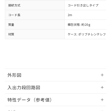
当社は貴社製品を、核兵器、ミサイ
但し、RoHS指令で産業用監視および制御機器に対する
DEHP(フタル酸ビス(2-エチルヘキシル)) : 1000ppm
ご相談ください。
接続方式
コード引き出しタイプ
適用除外項目は除く。
ル、化学兵器、生物兵器またはその他
－
在庫なし(最新の在庫状況につ
オムロン制御機器販売店や当社販売拠
フタル酸エステル類の４物質については閾値を超える意
武器並びにこれらの製造装置等に一切
いては、お客様のお取引先、ま
図的な使用がないことを確認しています。
点は「
販売ネットワーク
」をご確認
コード長
2m
※2 環境保護使用期限
使用いたしません。
たはお客様担当のオムロン制御
ください。
当社は、貴社製品を第三者に販売する
機器販売店・当社販売員にご確
質量
梱包状態: 約20g
在庫状況および標準価格結果を当社の
※2 対応予定月
「ｅ」：有害物質（10物質）のすべてが基
場合は、上記1、2および3の内容を当
認ください)
事前の承諾なく第三者に漏洩または開
準値以下であることを示します。
該第三者に通知します。また当社は、
材質
ケース: ポリブチレンテレフタレ
示しないようお願いします。
部品在庫の切り替え状況などにより、予定
「10」：通常の使用状況下において有害物
販売先および販売に係わる関係者が違
マイパーツ機能（部品リスト作成サー
空
受注生産機種、また在庫状況の
月が前後することがあります。
質が外部に漏えいし、環境に深刻な影響を
法に輸出するおそれがある場合は、取
ビス）をご利用いただくには、I-Web
白
情報を公開していない機種
及ぼさない年数を意味します。
り引きをいたしません。
メンバーズにご登録されている必要が
「－」：未確認です。当社販売部門へお問
あります。
い合わせください。
お客様が当ウェブサイト上で当社にご
※3 非含有証明書ダウンロード
登録された部品リストについて、当社
および当社の共同利用者が、当社の製
外形図
下記の非含有証明書をダウンロードするこ
品・サービスに関するお客様との取
とができます。
合意する
キャンセル
引・商談に必要な範囲で利用すること
情報更新：2024/07/25
入出力段回路図
をご了承ください。
EU RoHS指令（10物質）の非含有証明書
※当社の共同利用者とは、
"個人情報
51物質の非含有証明書（当社基準）
情報更新：2024/07/25
の共同利用に関して"
の「1.共同利
特性データ（参考値）
※本証明書は発行日時点で非含有を証明す
用者の範囲」に記載されている法人を
るもので、過去に遡って非含有を証明する
出力回路
指します。
情報更新：2024/07/25