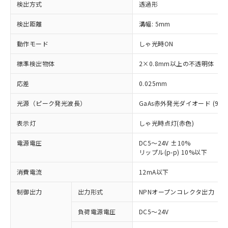
検出方式
透過形
検出距離
溝幅: 5mm
動作モード
しゃ光時ON
標準検出物体
2×0.8mm以上の不透明体
応差
0.025mm
光源（ピーク発光波長）
GaAs赤外発光ダイオード (940
表示灯
しゃ光時点灯(赤色)
電源電圧
DC5～24V ±10%
リップル(p-p) 10%以下
※1 対応状況
消費電流
12mA以下
対応済み：EU RoHS指令（10物質）の
制御出力
出力形式
NPNオープンコレクタ出力
非含有に対応した製品が提供可能な商品で
負荷電源電圧
DC5～24V
す。
対応予定：EU RoHS指令（10物質）の非含