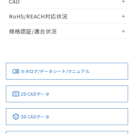
CAD
ものではありません。
また、RoHS指令のフタル酸エステル類４
ログイン/会員登録いただくと、CADデータをダウンロー
物質の対応では、対応完了までの期間は出
RoHS/REACH対応状況
ドすることができます。
荷製品に未対応品が混在することから備考
欄に対応日を記載しておりました。
情報更新：2026/7/29
規格認証/適合状況
既に当社にて対応品への在庫切替を完了
していることから、特段のことがない限
ログイン/会員登録
EU RoHS
注意事項・凡例
タイムチャート
り、2022年1月12日より割愛しておりま
UL認証
CSA認証
CEマーキング
す。
Yes
No
Yes
対応状況
対応予定月
※1
※2
ダウンロードデータをご利用いただく前に、以下を必ずお読
みください。
カタログ/データシート/マニュアル
対応済み
ソフトウェアの使用条件
LR型式承認
DNV型式承認
BV型式承認
KR型式承
（イギリス
（ノルウェー
（フランス
（韓国
船舶規格）
船舶規格）
船舶規格）
船舶規格
中国 RoHS
注意事項・凡例
2D CADデータ
No
No
No
No
中国 RoHS表
※1 ※2
3D CADデータ
この製品の規格認証/適合状況ページへ
Pb
Hg
Cd
Cr(VI)
その他の認証はこちらのページからご検索ください