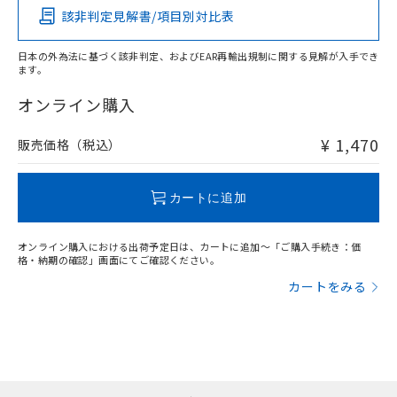
該非判定見解書/項目別対比表
O
O
O
O
日本の外為法に基づく該非判定、およびEAR再輸出規制に関する見解が入手でき
ます。
"対応済み"や非含有の記載がされた商品であっても、流通
在庫等で未対応品が混在する可能性があります。
オンライン購入
非含有品が必要な際は、弊社営業部門もしくは販売店へお
問い合わせください。
¥ 1,470
販売価格（税込）
この製品のRoHS/REACH対応状況ページへ
カートに追加
オンライン購入における出荷予定日は、カートに追加～「ご購入手続き：価
格・納期の確認」画面にてご確認ください。
カートをみる