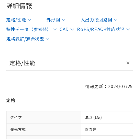
詳細情報
定格/性能
外形図
入出力段回路図
特性データ（参考値）
CAD
RoHS/REACH対応状況
規格認証/適合状況
定格/性能
情報更新：2024/07/25
定格
タイプ
溝型 (L型)
発光方式
直流光