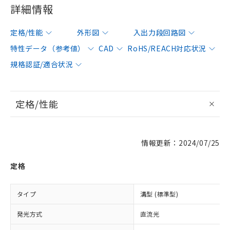
詳細情報
定格/性能
外形図
入出力段回路図
特性データ（参考値）
CAD
RoHS/REACH対応状況
規格認証/適合状況
定格/性能
情報更新：2024/07/25
定格
タイプ
溝型 (標準型)
発光方式
直流光