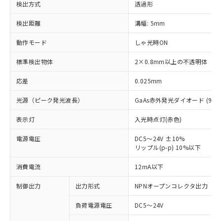
検出方式
透過形
検出距離
溝幅: 5mm
動作モード
しゃ光時ON
標準検出物体
2×0.8mm以上の不透明体
応差
0.025mm
光源（ピーク発光波長）
GaAs赤外発光ダイオード (940
表示灯
入光時点灯(赤色)
電源電圧
DC5～24V ±10%
リップル(p-p) 10%以下
※1 対応状況
消費電流
12mA以下
対応済み：EU RoHS指令（10物質）の
制御出力
出力形式
NPNオープンコレクタ出力
非含有に対応した製品が提供可能な商品で
負荷電源電圧
DC5～24V
す。
対応予定：EU RoHS指令（10物質）の非含