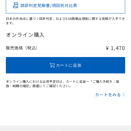
該非判定見解書/項目別対比表
O
O
O
O
日本の外為法に基づく該非判定、およびEAR再輸出規制に関する見解が入手でき
ます。
"対応済み"や非含有の記載がされた商品であっても、流通
在庫等で未対応品が混在する可能性があります。
オンライン購入
非含有品が必要な際は、弊社営業部門もしくは販売店へお
問い合わせください。
¥ 1,470
販売価格（税込）
この製品のRoHS/REACH対応状況ページへ
カートに追加
オンライン購入における出荷予定日は、カートに追加～「ご購入手続き：価
格・納期の確認」画面にてご確認ください。
カートをみる