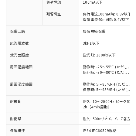
ご利用条件
負荷電流
100mA以下
有に対応した製品に切り替える予定のある
商品です。
残留電圧
負荷電流100mA時: 0.8V以下
対応予定なし：EU RoHS指令（10物質）の
負荷電流40mA時: 0.4V以下
以下の条件をお読みいただき、同意のうえ
非含有に非対応の商品で、対応品を出す予
ご利用ください。
定はありません。
保護回路
負荷短絡保護
調査・確認中：EU RoHS指令（10物質）の
本サービスは、当社制御機器事業取扱
※1 中国RoHS○×表
非含有の対応状況を調査中または確認中の
応答周波数
3kHz以下
商品の当社在庫状況および標準価格
商品です。
(税抜)を提供させていただくもので
「○」：最大均質材料含有率が中国RoHSの
非該当品：ライセンス料など無形物で、有
受光面照度
蛍光灯: 1000lx以下
す。
基準値以下であることを示します。
害物質有無と関係のない商品です。
当社制御機器事業取扱商品の中には、
「×」：最大均質材料含有率が中国RoHSの
周囲温度範囲
動作時: -25～55℃ (ただし、
仕入先様の事情により、非含有部品として
本サービスの対象外となる商品もある
保存時: -30～80℃ (ただし、
基準値を超えていることを示します。
いたものが、含有品と判明した場合などや
当社は、これら貴社製品のうち、外国
ことをご了承ください。
「－」：未確認です。当社販売部門へお問
むを得ず変更することがあります。
為替および外国貿易法に定める商品
在庫状況および標準価格照会結果は、
周囲湿度範囲
動作時: 5～85%RH (ただし
い合わせください。
（以下｢規制貨物等」という）を輸出
保存時: 5～95%RH (ただし
記載している更新日時点での社内デー
*EU RoHS指令（10物質）：
または国外への提供する場合は、日本
記
タに基づき作成されるものであり、閲
説明
鉛(Pb) 1000ppm以下、 水銀(Hg) 1000ppm以下、 カド
*中国RoHS10物質の基準値 (GB/T26572)：
国政府の輸出許可(または役務取引許
耐振動
耐久: 10～2000Hz ピーク加速度
号
覧された時点での実際の在庫および標
ミウム(Cd) 100ppm以下、
Pb(鉛) :1000ppm、 Hg(水銀) : 1000ppm、 Cd(カドミウ
2h（4min周期）
可)を取得するなどの必要な手続きを
六価クロム(Cr(Ⅵ)) 1000ppm以下、ポリ臭化ビフェニル
ム) : 100ppm、
準価格とは異なる場合があることをご
類(PBB) 1000ppm以下、ポリ臭化ジフェニルエーテル類
Cr(Ⅵ)(六価クロム) : 1000ppm、 PBBs(ポリ臭化ビフェ
とります。
了承ください。
(PBDE) 1000ppm以下、フタル酸ビス(2-エチルヘキシ
○
一定数以上の在庫あり
ニル類) : 1000ppm、 PBDEs(ポリ臭化ジフェニルエーテ
2
耐衝撃
耐久: 500m/s
X、Y、Z各方向 
当社は規制貨物を破棄する場合は、完
ル) (DEHP)(別名：DOP) 1000ppm以下、フタル酸ブチ
正式な納期状況および標準価格はお客
ル類) : 1000ppm、
ルベンジル（BBP） 1000ppm以下、フタル酸ジブチル
全に破砕するなど、違法に輸出されな
DBP(フタル酸ジブチル) : 1000ppm、 DIBP(フタル酸ジ
様のお取引先、またはお客様担当のオ
（DBP） 1000ppm以下、フタル酸ジイソブチル
保護構造
IP64 IEC60529規格
イソブチル) : 1000ppm、 BBP(フタル酸ブチルベンジ
△
一定数には満たないが在庫あり
いよう必要な手段を講じます。
ムロン制御機器販売店・当社販売員に
(DIBP) 1000ppm以下
ル) : 1000ppm、