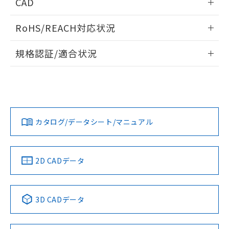
CAD
ものではありません。
また、RoHS指令のフタル酸エステル類４
ログイン/会員登録いただくと、CADデータをダウンロー
物質の対応では、対応完了までの期間は出
RoHS/REACH対応状況
ドすることができます。
荷製品に未対応品が混在することから備考
欄に対応日を記載しておりました。
情報更新：2026/7/29
規格認証/適合状況
既に当社にて対応品への在庫切替を完了
していることから、特段のことがない限
ログイン/会員登録
EU RoHS
注意事項・凡例
タイムチャート
り、2022年1月12日より割愛しておりま
UL認証
CSA認証
CEマーキング
す。
Yes
No
Yes
対応状況
対応予定月
※1
※2
ダウンロードデータをご利用いただく前に、以下を必ずお読
みください。
カタログ/データシート/マニュアル
対応済み
ソフトウェアの使用条件
LR型式承認
DNV型式承認
BV型式承認
KR型式承
（イギリス
（ノルウェー
（フランス
（韓国
船舶規格）
船舶規格）
船舶規格）
船舶規格
中国 RoHS
注意事項・凡例
2D CADデータ
No
No
No
No
中国 RoHS表
※1 ※2
3D CADデータ
この製品の規格認証/適合状況ページへ
Pb
Hg
Cd
Cr(VI)
その他の認証はこちらのページからご検索ください