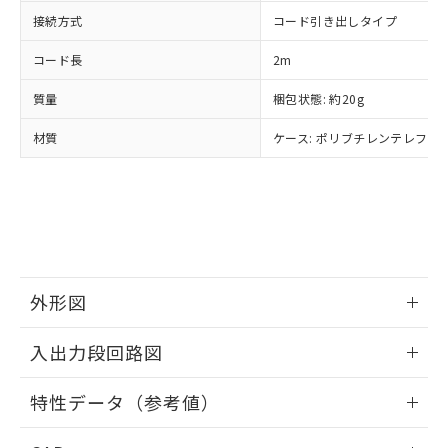
当社は貴社製品を、核兵器、ミサイ
但し、RoHS指令で産業用監視および制御機器に対する
DEHP(フタル酸ビス(2-エチルヘキシル)) : 1000ppm
ご相談ください。
接続方式
コード引き出しタイプ
適用除外項目は除く。
ル、化学兵器、生物兵器またはその他
－
在庫なし(最新の在庫状況につ
オムロン制御機器販売店や当社販売拠
フタル酸エステル類の４物質については閾値を超える意
武器並びにこれらの製造装置等に一切
いては、お客様のお取引先、ま
図的な使用がないことを確認しています。
点は「
販売ネットワーク
」をご確認
コード長
2m
※2 環境保護使用期限
使用いたしません。
たはお客様担当のオムロン制御
ください。
当社は、貴社製品を第三者に販売する
機器販売店・当社販売員にご確
質量
梱包状態: 約20g
在庫状況および標準価格結果を当社の
※2 対応予定月
「ｅ」：有害物質（10物質）のすべてが基
場合は、上記1、2および3の内容を当
認ください)
事前の承諾なく第三者に漏洩または開
準値以下であることを示します。
該第三者に通知します。また当社は、
材質
ケース: ポリブチレンテレフタレ
示しないようお願いします。
部品在庫の切り替え状況などにより、予定
「10」：通常の使用状況下において有害物
販売先および販売に係わる関係者が違
マイパーツ機能（部品リスト作成サー
空
受注生産機種、また在庫状況の
月が前後することがあります。
質が外部に漏えいし、環境に深刻な影響を
法に輸出するおそれがある場合は、取
ビス）をご利用いただくには、I-Web
白
情報を公開していない機種
及ぼさない年数を意味します。
り引きをいたしません。
メンバーズにご登録されている必要が
「－」：未確認です。当社販売部門へお問
あります。
い合わせください。
お客様が当ウェブサイト上で当社にご
※3 非含有証明書ダウンロード
登録された部品リストについて、当社
および当社の共同利用者が、当社の製
外形図
下記の非含有証明書をダウンロードするこ
品・サービスに関するお客様との取
とができます。
合意する
キャンセル
引・商談に必要な範囲で利用すること
情報更新：2024/07/25
入出力段回路図
をご了承ください。
EU RoHS指令（10物質）の非含有証明書
※当社の共同利用者とは、
"個人情報
51物質の非含有証明書（当社基準）
情報更新：2024/07/25
の共同利用に関して"
の「1.共同利
特性データ（参考値）
※本証明書は発行日時点で非含有を証明す
用者の範囲」に記載されている法人を
るもので、過去に遡って非含有を証明する
出力回路
指します。
情報更新：2024/07/25