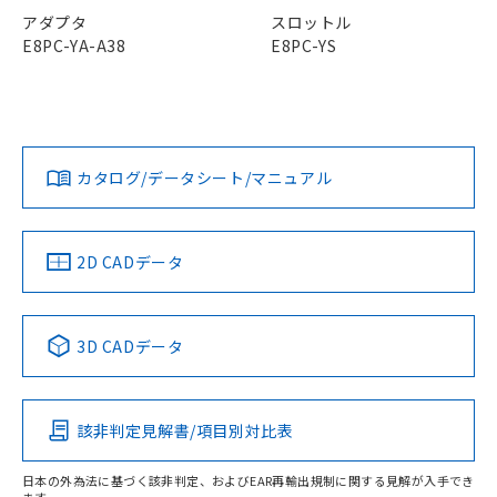
登録された部品リストについて、当社
アダプタ
スロットル
および当社の共同利用者が、当社の製
下記の非含有証明書をダウンロードするこ
E8PC-YA-A38
E8PC-YS
品・サービスに関するお客様との取
とができます。
合意する
キャンセル
引・商談に必要な範囲で利用すること
をご了承ください。
EU RoHS指令（10物質）の非含有証明書
※当社の共同利用者とは、
"個人情報
51物質の非含有証明書（当社基準）
の共同利用に関して"
の「1.共同利
※本証明書は発行日時点で非含有を証明す
用者の範囲」に記載されている法人を
カタログ/データシート/マニュアル
るもので、過去に遡って非含有を証明する
指します。
ものではありません。
また、RoHS指令のフタル酸エステル類４
物質の対応では、対応完了までの期間は出
2D CADデータ
荷製品に未対応品が混在することから備考
欄に対応日を記載しておりました。
既に当社にて対応品への在庫切替を完了
3D CADデータ
していることから、特段のことがない限
り、2022年1月12日より割愛しておりま
す。
該非判定見解書/項目別対比表
日本の外為法に基づく該非判定、およびEAR再輸出規制に関する見解が入手でき