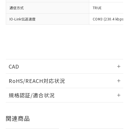
通信方式
TRUE
IO-Link伝送速度
COM3 (230.4 kbps)
※1 対応状況
対応済み：EU RoHS指令（10物質）の
非含有に対応した製品が提供可能な商品で
す。
対応予定：EU RoHS指令（10物質）の非含
ご利用条件
有に対応した製品に切り替える予定のある
商品です。
CAD
対応予定なし：EU RoHS指令（10物質）の
以下の条件をお読みいただき、同意のうえ
非含有に非対応の商品で、対応品を出す予
情報更新：2022/8/1
ご利用ください。
RoHS/REACH対応状況
定はありません。
調査・確認中：EU RoHS指令（10物質）の
ログイン/会員登録いただくと、CADデータをダウンロー
本サービスは、当社制御機器事業取扱
情報更新：2026/7/29
※1 中国RoHS○×表
非含有の対応状況を調査中または確認中の
規格認証/適合状況
ドすることができます。
商品の当社在庫状況および標準価格
商品です。
(税抜)を提供させていただくもので
EU RoHS
注意事項・凡例
「○」：最大均質材料含有率が中国RoHSの
非該当品：ライセンス料など無形物で、有
す。
UL認証
CSA認証
CEマーキング
基準値以下であることを示します。
害物質有無と関係のない商品です。
当社制御機器事業取扱商品の中には、
ログイン/会員登録
「×」：最大均質材料含有率が中国RoHSの
関連商品
仕入先様の事情により、非含有部品として
Yes
Yes
Yes
本サービスの対象外となる商品もある
対応状況
対応予定月
基準値を超えていることを示します。
※1
※2
いたものが、含有品と判明した場合などや
当社は、これら貴社製品のうち、外国
ことをご了承ください。
「－」：未確認です。当社販売部門へお問