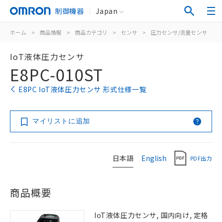
制御機器
Japan
ホーム
>
商品情報
>
商品カテゴリ
>
センサ
>
圧力センサ/流量センサ
>
IoT液体圧力センサ
E8PC-010ST
E8PC IoT液体圧力センサ 形式仕様一覧
マイリストに追加
日本語
English
PDF出力
商品概要
IoT液体圧力センサ, 国内向け, 定格