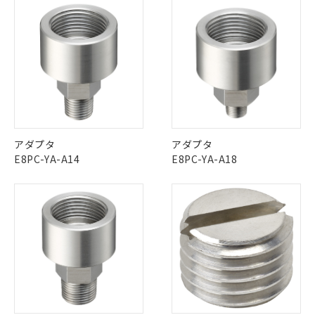
むを得ず変更することがあります。
為替および外国貿易法に定める商品
在庫状況および標準価格照会結果は、
対応済み
い合わせください。
（以下｢規制貨物等」という）を輸出
ダウンロードデータをご利用いただく前に、以下を必ずお読
記載している更新日時点での社内デー
*EU RoHS指令（10物質）：
LR型式承認
DNV型式承認
BV型式承認
KR型式承
または国外への提供する場合は、日本
みください。
記
タに基づき作成されるものであり、閲
説明
鉛(Pb) 1000ppm以下、 水銀(Hg) 1000ppm以下、 カド
*中国RoHS10物質の基準値 (GB/T26572)：
（イギリス
（ノルウェー
（フランス
（韓国
国政府の輸出許可(または役務取引許
ソフトウェアの使用条件
号
覧された時点での実際の在庫および標
ミウム(Cd) 100ppm以下、
Pb(鉛) :1000ppm、 Hg(水銀) : 1000ppm、 Cd(カドミウ
船舶規格）
船舶規格）
船舶規格）
船舶規格
中国 RoHS
注意事項・凡例
可)を取得するなどの必要な手続きを
六価クロム(Cr(Ⅵ)) 1000ppm以下、ポリ臭化ビフェニル
ム) : 100ppm、
準価格とは異なる場合があることをご
類(PBB) 1000ppm以下、ポリ臭化ジフェニルエーテル類
Cr(Ⅵ)(六価クロム) : 1000ppm、 PBBs(ポリ臭化ビフェ
とります。
了承ください。
(PBDE) 1000ppm以下、フタル酸ビス(2-エチルヘキシ
No
No
No
No
○
一定数以上の在庫あり
ニル類) : 1000ppm、 PBDEs(ポリ臭化ジフェニルエーテ
当社は規制貨物を破棄する場合は、完
ル) (DEHP)(別名：DOP) 1000ppm以下、フタル酸ブチ
正式な納期状況および標準価格はお客
ル類) : 1000ppm、
ルベンジル（BBP） 1000ppm以下、フタル酸ジブチル
全に破砕するなど、違法に輸出されな
中国 RoHS表
DBP(フタル酸ジブチル) : 1000ppm、 DIBP(フタル酸ジ
※1 ※2
様のお取引先、またはお客様担当のオ
（DBP） 1000ppm以下、フタル酸ジイソブチル
イソブチル) : 1000ppm、 BBP(フタル酸ブチルベンジ
△
一定数には満たないが在庫あり
いよう必要な手段を講じます。
ムロン制御機器販売店・当社販売員に
(DIBP) 1000ppm以下
ル) : 1000ppm、
この製品の規格認証/適合状況ページへ
Pb
Hg
Cd
Cr(VI)
当社は貴社製品を、核兵器、ミサイ
但し、RoHS指令で産業用監視および制御機器に対する
DEHP(フタル酸ビス(2-エチルヘキシル)) : 1000ppm
ご相談ください。
アダプタ
アダプタ
適用除外項目は除く。
その他の認証はこちらのページからご検索ください
ル、化学兵器、生物兵器またはその他
－
在庫なし(最新の在庫状況につ
オムロン制御機器販売店や当社販売拠
E8PC-YA-A14
E8PC-YA-A18
フタル酸エステル類の４物質については閾値を超える意
武器並びにこれらの製造装置等に一切
いては、お客様のお取引先、ま
図的な使用がないことを確認しています。
点は「
販売ネットワーク
」をご確認
X
O
O
O
※2 環境保護使用期限
使用いたしません。
たはお客様担当のオムロン制御
ください。
当社は、貴社製品を第三者に販売する
機器販売店・当社販売員にご確
在庫状況および標準価格結果を当社の
※2 対応予定月
「ｅ」：有害物質（10物質）のすべてが基
場合は、上記1、2および3の内容を当
認ください)
事前の承諾なく第三者に漏洩または開
準値以下であることを示します。
"対応済み"や非含有の記載がされた商品であっても、流通
該第三者に通知します。また当社は、
示しないようお願いします。
部品在庫の切り替え状況などにより、予定
「10」：通常の使用状況下において有害物
在庫等で未対応品が混在する可能性があります。
販売先および販売に係わる関係者が違
マイパーツ機能（部品リスト作成サー
空
受注生産機種、また在庫状況の
月が前後することがあります。
質が外部に漏えいし、環境に深刻な影響を
非含有品が必要な際は、弊社営業部門もしくは販売店へお
法に輸出するおそれがある場合は、取
ビス）をご利用いただくには、I-Web
白
情報を公開していない機種
及ぼさない年数を意味します。
問い合わせください。
り引きをいたしません。
メンバーズにご登録されている必要が
「－」：未確認です。当社販売部門へお問
あります。
い合わせください。
お客様が当ウェブサイト上で当社にご
この製品のRoHS/REACH対応状況ページへ
※3 非含有証明書ダウンロード