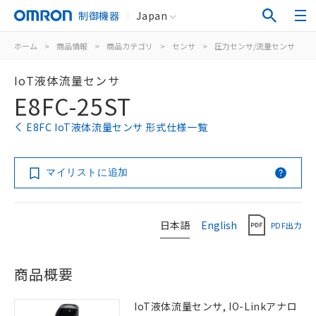
制御機器
Japan
ホーム
>
商品情報
>
商品カテゴリ
>
センサ
>
圧力センサ/流量センサ
>
IoT液体流量センサ
E8FC-25ST
E8FC IoT液体流量センサ 形式仕様一覧
マイリストに追加
日本語
English
PDF出力
商品概要
IoT液体流量センサ, IO-Linkアナロ