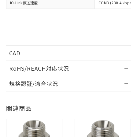
IO-Link伝送速度
COM3 (230.4 kbps)
※1 対応状況
対応済み：EU RoHS指令（10物質）の
非含有に対応した製品が提供可能な商品で
す。
対応予定：EU RoHS指令（10物質）の非含
ご利用条件
CAD
有に対応した製品に切り替える予定のある
商品です。
情報更新：2022/8/1
対応予定なし：EU RoHS指令（10物質）の
RoHS/REACH対応状況
以下の条件をお読みいただき、同意のうえ
非含有に非対応の商品で、対応品を出す予
ご利用ください。
ログイン/会員登録いただくと、CADデータをダウンロー
定はありません。
情報更新：2026/7/29
規格認証/適合状況
ドすることができます。
調査・確認中：EU RoHS指令（10物質）の
本サービスは、当社制御機器事業取扱
※1 中国RoHS○×表
非含有の対応状況を調査中または確認中の
EU RoHS
注意事項・凡例
商品の当社在庫状況および標準価格
商品です。
UL認証
CSA認証
CEマーキング
(税抜)を提供させていただくもので
「○」：最大均質材料含有率が中国RoHSの
非該当品：ライセンス料など無形物で、有
ログイン/会員登録
す。
関連商品
基準値以下であることを示します。
Yes
害物質有無と関係のない商品です。
Yes
Yes
対応状況
当社制御機器事業取扱商品の中には、
対応予定月
※1
※2
「×」：最大均質材料含有率が中国RoHSの
仕入先様の事情により、非含有部品として
本サービスの対象外となる商品もある
基準値を超えていることを示します。
いたものが、含有品と判明した場合などや
当社は、これら貴社製品のうち、外国
対応済み
ことをご了承ください。
「－」：未確認です。当社販売部門へお問
むを得ず変更することがあります。
ダウンロードデータをご利用いただく前に、以下を必ずお読
為替および外国貿易法に定める商品
在庫状況および標準価格照会結果は、
LR型式承認
DNV型式承認
BV型式承認
KR型式承
い合わせください。
みください。
（以下｢規制貨物等」という）を輸出