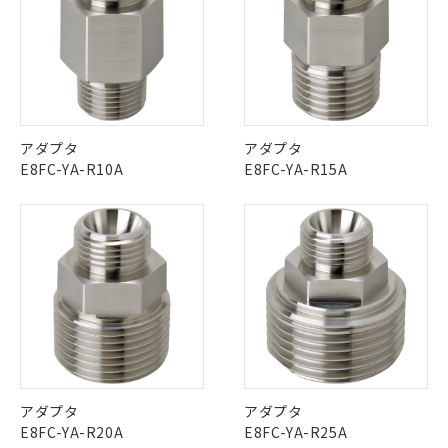
記載している更新日時点での社内デー
（イギリス
（ノルウェー
（フランス
（韓国
ソフトウェアの使用条件
*EU RoHS指令（10物質）：
または国外への提供する場合は、日本
記
タに基づき作成されるものであり、閲
説明
船舶規格）
船舶規格）
船舶規格）
船舶規格
中国 RoHS
注意事項・凡例
鉛(Pb) 1000ppm以下、 水銀(Hg) 1000ppm以下、 カド
*中国RoHS10物質の基準値 (GB/T26572)：
国政府の輸出許可(または役務取引許
号
覧された時点での実際の在庫および標
ミウム(Cd) 100ppm以下、
Pb(鉛) :1000ppm、 Hg(水銀) : 1000ppm、 Cd(カドミウ
可)を取得するなどの必要な手続きを
六価クロム(Cr(Ⅵ)) 1000ppm以下、ポリ臭化ビフェニル
No
ム) : 100ppm、
No
No
No
準価格とは異なる場合があることをご
類(PBB) 1000ppm以下、ポリ臭化ジフェニルエーテル類
Cr(Ⅵ)(六価クロム) : 1000ppm、 PBBs(ポリ臭化ビフェ
とります。
了承ください。
(PBDE) 1000ppm以下、フタル酸ビス(2-エチルヘキシ
○
一定数以上の在庫あり
ニル類) : 1000ppm、 PBDEs(ポリ臭化ジフェニルエーテ
中国 RoHS表
※1 ※2
当社は規制貨物を破棄する場合は、完
ル) (DEHP)(別名：DOP) 1000ppm以下、フタル酸ブチ
正式な納期状況および標準価格はお客
ル類) : 1000ppm、
ルベンジル（BBP） 1000ppm以下、フタル酸ジブチル
全に破砕するなど、違法に輸出されな
DBP(フタル酸ジブチル) : 1000ppm、 DIBP(フタル酸ジ
様のお取引先、またはお客様担当のオ
この製品の規格認証/適合状況ページへ
Pb
Hg
Cd
Cr(VI)
（DBP） 1000ppm以下、フタル酸ジイソブチル
イソブチル) : 1000ppm、 BBP(フタル酸ブチルベンジ
△
一定数には満たないが在庫あり
いよう必要な手段を講じます。
アダプタ
アダプタ
ムロン制御機器販売店・当社販売員に
(DIBP) 1000ppm以下
その他の認証はこちらのページからご検索ください
ル) : 1000ppm、
当社は貴社製品を、核兵器、ミサイ
但し、RoHS指令で産業用監視および制御機器に対する
E8FC-YA-R10A
E8FC-YA-R15A
DEHP(フタル酸ビス(2-エチルヘキシル)) : 1000ppm
ご相談ください。
適用除外項目は除く。
ル、化学兵器、生物兵器またはその他
－
在庫なし(最新の在庫状況につ
X
O
O
O
オムロン制御機器販売店や当社販売拠
フタル酸エステル類の４物質については閾値を超える意
武器並びにこれらの製造装置等に一切
いては、お客様のお取引先、ま
図的な使用がないことを確認しています。
点は「
販売ネットワーク
」をご確認
※2 環境保護使用期限
使用いたしません。
たはお客様担当のオムロン制御
ください。
当社は、貴社製品を第三者に販売する
機器販売店・当社販売員にご確
在庫状況および標準価格結果を当社の
"対応済み"や非含有の記載がされた商品であっても、流通
※2 対応予定月
「ｅ」：有害物質（10物質）のすべてが基
場合は、上記1、2および3の内容を当
認ください)
事前の承諾なく第三者に漏洩または開
在庫等で未対応品が混在する可能性があります。
準値以下であることを示します。
該第三者に通知します。また当社は、
示しないようお願いします。
非含有品が必要な際は、弊社営業部門もしくは販売店へお
部品在庫の切り替え状況などにより、予定
「10」：通常の使用状況下において有害物
販売先および販売に係わる関係者が違
マイパーツ機能（部品リスト作成サー
空
受注生産機種、また在庫状況の
問い合わせください。
月が前後することがあります。
質が外部に漏えいし、環境に深刻な影響を
法に輸出するおそれがある場合は、取
ビス）をご利用いただくには、I-Web
白
情報を公開していない機種
及ぼさない年数を意味します。
り引きをいたしません。
メンバーズにご登録されている必要が
「－」：未確認です。当社販売部門へお問
この製品のRoHS/REACH対応状況ページへ
あります。
い合わせください。
お客様が当ウェブサイト上で当社にご
アダプタ
アダプタ
※3 非含有証明書ダウンロード
登録された部品リストについて、当社
E8FC-YA-R20A
E8FC-YA-R25A
および当社の共同利用者が、当社の製