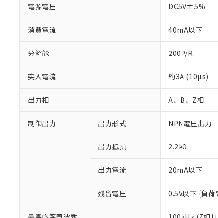
電源電圧
DC5V±5%
消費電流
40mA以下
分解能
200P/R
突入電流
約3A (10µs)
出力相
A、B、Z相
制御出力
出力形式
NPN電圧出力
出力抵抗
2.2kΩ
※1 対応状況
出力電流
20mA以下
対応済み：EU
対応予定：EU R
残留電圧
0.5V以下 (負
対応予定なし：EU
調査・確認中：EU
ご利用条件
最高応答周波数
100kHz (Z