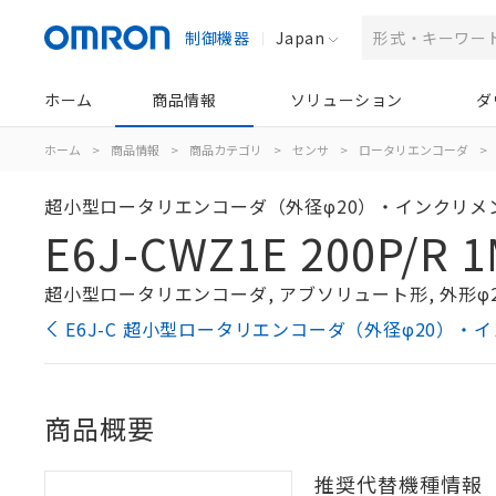
制御機器
Japan
ホーム
商品情報
ソリューション
ダ
ホーム
>
商品情報
>
商品カテゴリ
>
センサ
>
ロータリエンコーダ
>
超小型ロータリエンコーダ（外径φ20）・インクリメ
E6J-CWZ1E 200P/R 
超小型ロータリエンコーダ, アブソリュート形, 外形φ20, 
E6J-C 超小型ロータリエンコーダ（外径φ20）・
商品概要
推奨代替機種情報