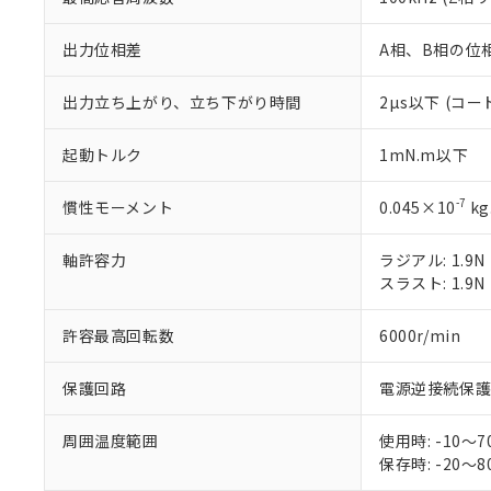
非該当品：ライセ
※1 中国RoHS
仕入先様の事情に
出力位相差
A相、B相の位相
があります。
以下の条件をお読
「○」：最大均質
「×」：最大均質
本サービスは
当社は、これ
*EU RoHS指令（10物
出力立ち上がり、立ち下がり時間
2µs以下 (コ
「－」：未確認で
鉛(Pb) 1000ppm以下、
くものです。
う）を輸出ま
記
説明
六価クロム(Cr(Ⅵ)) 1
当社制御機器
などの必要な
フタル酸ビス(2-エチルヘ
起動トルク
1mN.m以下
号
*中国RoHS10物質の基準値 
ル（DBP） 1000ppm
在庫状況およ
当社は規制貨
Pb(鉛) :1000ppm、 Hg
但し、RoHS指令で産
のであり、閲
ます。
Cr(Ⅵ)(六価クロム) : 
フタル酸エステル類の４
-7
慣性モーメント
0.045×10
kg
○
一定数以
DBP(フタル酸ジブチル) :
い。
当社は貴社製
DEHP(フタル酸ビス(2-エ
正式な納期状
置等に一切使
当社販売員に
軸許容力
※2 対応予定月
ラジアル: 1.9N
△
一定数に
当社は、貴社
オムロン制御
スラスト: 1.9N
また当社は、
※2 環境保護使
在庫状況およ
部品在庫の切り替
たしません。
－
在庫なし
す。
「ｅ」：有害物質
許容最高回転数
6000r/min
機器販売
マイパーツ機
「10」：通常の
ている必要が
味します。
保護回路
電源逆接続保
空
受注生産
お客様が当ウ
※3 非含有証明
「－」：未確認で
白
が、当社の製
周囲温度範囲
使用時: -10
さい。
下記の非含有証明
保存時: -20
※当社の共同
いる法人を指