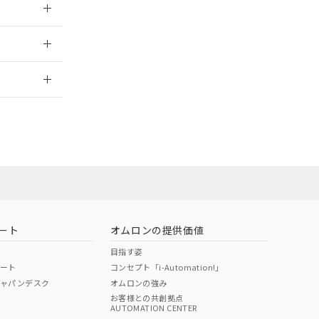
2026/7/29
ート
オムロンの提供価値
目指す姿
ポート
コンセプト「i-Automation!」
ジャパンデスク
オムロンの強み
お客様との共創拠点
AUTOMATION CENTER