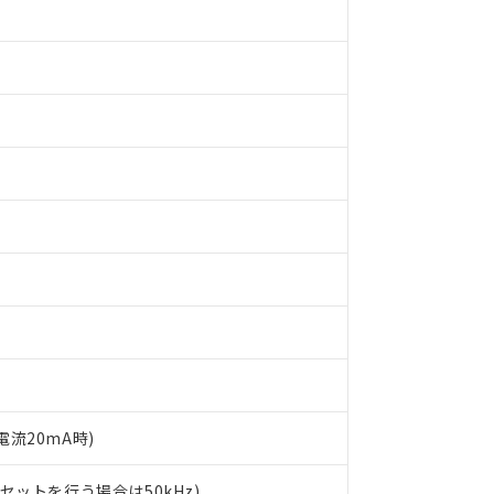
 RoHS指令（10物質）の非含有に対応した製品が提供可能な商品です
oHS指令（10物質）の非含有に対応した製品に切り替える予定のある
荷電流20mA時)
 RoHS指令（10物質）の非含有に非対応の商品で、対応品を出す予
 RoHS指令（10物質）の非含有の対応状況を調査中または確認中の
相リセットを行う場合は50kHz)