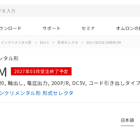
ウンロード
サポート
セミナ
オムロンの
インクリメンタル形
>
E6J-C
>
形式セレクタ
>
E6J-CWZ1E 200P/R 1M
ンタル形
1M
2027年03月受注終了予定
軸出し, 電圧出力, 200P/R, DC5V, コード引き出しタイプ
インクリメンタル形 形式セレクタ
日本語