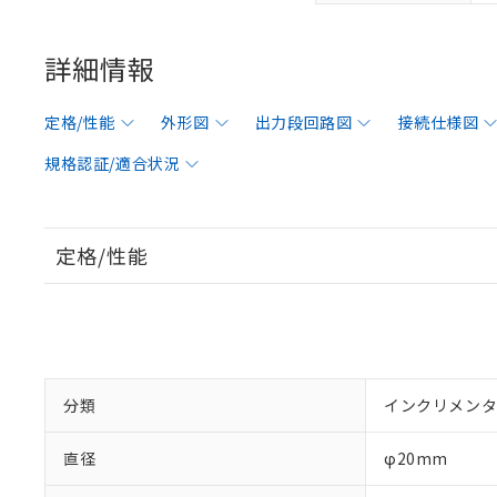
詳細情報
定格/性能
外形図
出力段回路図
接続仕様図
規格認証/適合状況
定格/性能
分類
インクリメンタ
直径
φ20mm