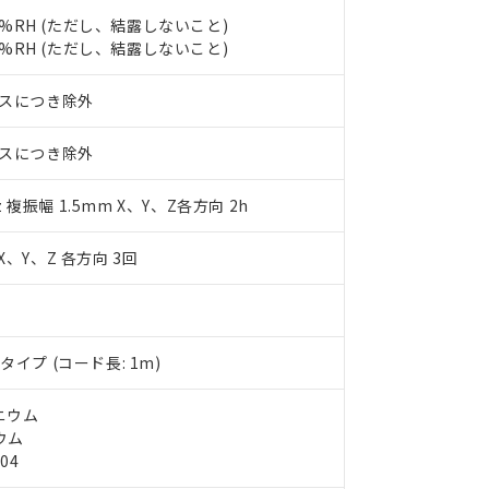
10物質）の非含有証明書
明書（当社基準）
85%RH (ただし、結露しないこと)
日時点で非含有を証明するもので、過去に遡って非含有を証明するも
85%RH (ただし、結露しないこと)
令のフタル酸エステル類４物質の対応では、対応完了までの期間は出
備考欄に対応日を記載しておりました。
スにつき除外
品への在庫切替を完了していることから、特段のことがない限り、20
す。
スにつき除外
z 複振幅 1.5mm X、Y、Z各方向 2h
X、Y、Z 各方向 3回
イプ (コード長: 1m)
ニウム
ウム
04