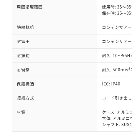
EU RoHS指令（
51物質の非含有証
周囲湿度範囲
使用時: 35～
※本証明書は発行
保存時: 35～
また、RoHS指
混在することから
絶縁抵抗
コンデンサアー
既に当社にて対応
り割愛しておりま
耐電圧
コンデンサアー
耐振動
耐久: 10～55H
2
耐衝撃
耐久: 500m/s
保護構造
IEC: IP40
接続方式
コード引き出しタ
材質
ケース: アルミ
本体: アルミニ
シャフト: SUS4