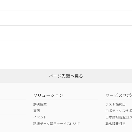
ードすることができます。
情報更新：
ログイン/会員登録
CCC認証
電波法
みください。
N/A
N/A
非含有証明書
※3
ページ先頭へ戻る
ダウンロードはこちら
型式承認
NK型式承認
ABS型式承認
韓国
（日本
（アメリカ
ソリューション
サービスサポ
舶規格）
船舶規格）
船舶規格）
解決提案
テスト機貸出
事例
ロボティクスサ
No
No
イベント
日本語相談窓口
現場データ活用サービスi-BELT
輸出該非判定