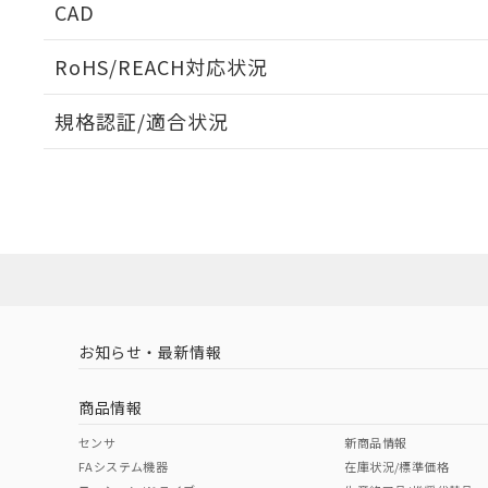
CAD
ログイン/会員登録いただくと、CADデータをダウンロ
RoHS/REACH対応状況
規格認証/適合状況
EU RoHS
注意事項・凡例
UL認証
CSA認証
CEマーキング
ダウンロードデータをご利用いただく前に、以下を必ずお読
No
No
No
対応状況
対応予定月
※1
※2
ソフトウェアの使用条件
対応済み
LR型式承認
DNV型式承認
BV型式承認
KR
（イギリス
（ノルウェー
（フランス
（
お知らせ・最新情報
中国 RoHS
注意事項・凡例
船舶規格）
船舶規格）
船舶規格）
船
商品情報
No
No
No
No
中国 RoHS表
※1 ※2
センサ
新商品情報
FAシステム機器
在庫状況/標準価格