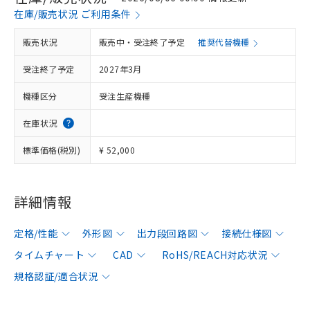
在庫/販売状況 ご利用条件
販売状況
販売中・受注終了予定
推奨代替機種
受注終了予定
2027年3月
機種区分
受注生産機種
在庫状況
標準価格(税別)
¥ 52,000
詳細情報
定格/性能
外形図
出力段回路図
接続仕様図
タイムチャート
CAD
RoHS/REACH対応状況
規格認証/適合状況