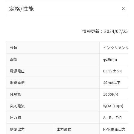
定格/性能
情報更新：2024/07/25
分類
インクリメンタル
直径
φ20mm
電源電圧
DC5V±5%
消費電流
40mA以下
分解能
1000P/R
突入電流
約3A (10µs)
出力相
A、B、Z相
制御出力
出力形式
NPN電圧出力