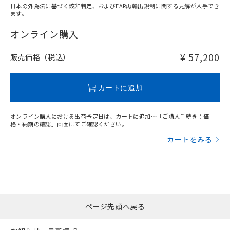
日本の外為法に基づく該非判定、およびEAR再輸出規制に関する見解が入手でき
ます。
"対応済み"や非含有の記載がされた商品であっても、流通
在庫等で未対応品が混在する可能性があります。
オンライン購入
非含有品が必要な際は、弊社営業部門もしくは販売店へお
問い合わせください。
¥ 57,200
販売価格（税込）
この製品のRoHS/REACH対応状況ページへ
カートに追加
オンライン購入における出荷予定日は、カートに追加～「ご購入手続き：価
格・納期の確認」画面にてご確認ください。
カートをみる
ページ先頭へ戻る