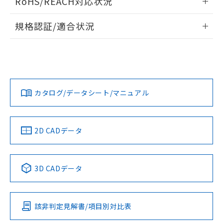
RoHS/REACH対応状況
ドすることができます。
情報更新：2026/7/29
規格認証/適合状況
ログイン/会員登録
EU RoHS
注意事項・凡例
UL認証
CSA認証
CEマーキング
No
No
No
対応状況
対応予定月
※1
※2
ダウンロードデータをご利用いただく前に、以下を必ずお読
みください。
カタログ/データシート/マニュアル
対応済み
ソフトウェアの使用条件
LR型式承認
DNV型式承認
BV型式承認
KR型式承
（イギリス
（ノルウェー
（フランス
（韓国
船舶規格）
船舶規格）
船舶規格）
船舶規格
中国 RoHS
注意事項・凡例
2D CADデータ
No
No
No
No
中国 RoHS表
※1 ※2
3D CADデータ
この製品の規格認証/適合状況ページへ
Pb
Hg
Cd
Cr(VI)
その他の認証はこちらのページからご検索ください
該非判定見解書/項目別対比表
X
O
O
O