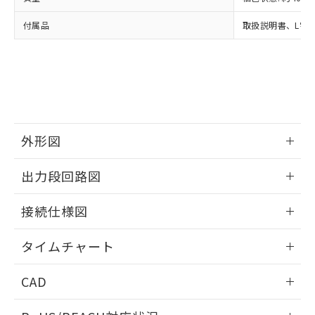
※3 非含有証明書ダウンロード
登録された部品リストについて、当社
付属品
取扱説明書、L字レン
および当社の共同利用者が、当社の製
下記の非含有証明書をダウンロードするこ
品・サービスに関するお客様との取
とができます。
合意する
キャンセル
引・商談に必要な範囲で利用すること
をご了承ください。
EU RoHS指令（10物質）の非含有証明書
※当社の共同利用者とは、
"個人情報
51物質の非含有証明書（当社基準）
の共同利用に関して"
の「1.共同利
※本証明書は発行日時点で非含有を証明す
用者の範囲」に記載されている法人を
るもので、過去に遡って非含有を証明する
指します。
外形図
ものではありません。
また、RoHS指令のフタル酸エステル類４
情報更新：2024/07/25
物質の対応では、対応完了までの期間は出
出力段回路図
荷製品に未対応品が混在することから備考
欄に対応日を記載しておりました。
情報更新：2024/07/25
接続仕様図
既に当社にて対応品への在庫切替を完了
していることから、特段のことがない限
情報更新：2024/07/25
り、2022年1月12日より割愛しておりま
タイムチャート
す。
情報更新：2024/07/25
CAD
ログイン/会員登録いただくと、CADデータをダウンロー