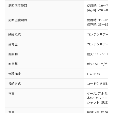
ことをご了承ください。
「－」：未確認です。当社販売部門へお問
むを得ず変更することがあります。
為替および外国貿易法に定める商品
周囲温度範囲
使用時: -10～7
在庫状況および標準価格照会結果は、
い合わせください。
（以下｢規制貨物等」という）を輸出
保存時: -20～8
記載している更新日時点での社内デー
*EU RoHS指令（10物質）：
または国外への提供する場合は、日本
記
タに基づき作成されるものであり、閲
説明
鉛(Pb) 1000ppm以下、 水銀(Hg) 1000ppm以下、 カド
*中国RoHS10物質の基準値 (GB/T26572)：
周囲湿度範囲
使用時: 35～85
国政府の輸出許可(または役務取引許
号
覧された時点での実際の在庫および標
ミウム(Cd) 100ppm以下、
Pb(鉛) :1000ppm、 Hg(水銀) : 1000ppm、 Cd(カドミウ
保存時: 35～85
可)を取得するなどの必要な手続きを
六価クロム(Cr(Ⅵ)) 1000ppm以下、ポリ臭化ビフェニル
ム) : 100ppm、
準価格とは異なる場合があることをご
類(PBB) 1000ppm以下、ポリ臭化ジフェニルエーテル類
Cr(Ⅵ)(六価クロム) : 1000ppm、 PBBs(ポリ臭化ビフェ
とります。
了承ください。
(PBDE) 1000ppm以下、フタル酸ビス(2-エチルヘキシ
○
一定数以上の在庫あり
絶縁抵抗
コンデンサアース
ニル類) : 1000ppm、 PBDEs(ポリ臭化ジフェニルエーテ
当社は規制貨物を破棄する場合は、完
ル) (DEHP)(別名：DOP) 1000ppm以下、フタル酸ブチ
正式な納期状況および標準価格はお客
ル類) : 1000ppm、
ルベンジル（BBP） 1000ppm以下、フタル酸ジブチル
全に破砕するなど、違法に輸出されな
DBP(フタル酸ジブチル) : 1000ppm、 DIBP(フタル酸ジ
様のお取引先、またはお客様担当のオ
耐電圧
コンデンサアース
（DBP） 1000ppm以下、フタル酸ジイソブチル
イソブチル) : 1000ppm、 BBP(フタル酸ブチルベンジ
△
一定数には満たないが在庫あり
いよう必要な手段を講じます。
ムロン制御機器販売店・当社販売員に
(DIBP) 1000ppm以下
ル) : 1000ppm、
当社は貴社製品を、核兵器、ミサイ
但し、RoHS指令で産業用監視および制御機器に対する
DEHP(フタル酸ビス(2-エチルヘキシル)) : 1000ppm
ご相談ください。
耐振動
耐久: 10～55Hz 
適用除外項目は除く。
ル、化学兵器、生物兵器またはその他
－
在庫なし(最新の在庫状況につ
オムロン制御機器販売店や当社販売拠
フタル酸エステル類の４物質については閾値を超える意
武器並びにこれらの製造装置等に一切
2
いては、お客様のお取引先、ま
耐衝撃
耐久: 500m/s
X、
図的な使用がないことを確認しています。
点は「
販売ネットワーク
」をご確認
※2 環境保護使用期限
使用いたしません。
たはお客様担当のオムロン制御
ください。
当社は、貴社製品を第三者に販売する
保護構造
IEC: IP40
機器販売店・当社販売員にご確
在庫状況および標準価格結果を当社の
※2 対応予定月
「ｅ」：有害物質（10物質）のすべてが基
場合は、上記1、2および3の内容を当
認ください)
事前の承諾なく第三者に漏洩または開
準値以下であることを示します。
接続方式
コード引き出しタイプ
該第三者に通知します。また当社は、
示しないようお願いします。
部品在庫の切り替え状況などにより、予定
「10」：通常の使用状況下において有害物
販売先および販売に係わる関係者が違
マイパーツ機能（部品リスト作成サー
空
受注生産機種、また在庫状況の
材質
ケース: アルミニ
月が前後することがあります。
質が外部に漏えいし、環境に深刻な影響を
法に輸出するおそれがある場合は、取
ビス）をご利用いただくには、I-Web
白
情報を公開していない機種
本体: アルミニウ
及ぼさない年数を意味します。
り引きをいたしません。
メンバーズにご登録されている必要が
シャフト: SUS304
「－」：未確認です。当社販売部門へお問
あります。
い合わせください。
お客様が当ウェブサイト上で当社にご
質量
梱包状態: 約40g