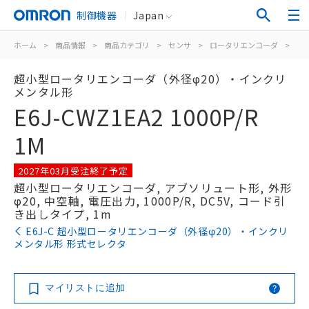
制御機器
Japan
ホーム
>
商品情報
>
商品カテゴリ
>
センサ
>
ロータリエンコーダ
>
イ
超小型ロータリエンコーダ（外径φ20）・インクリ
メンタル形
E6J-CWZ1EA2 1000P/R
1M
2027年03月受注終了予定
超小型ロータリエンコーダ, アブソリュート形, 外形
φ20, 中空軸, 電圧出力, 1000P/R, DC5V, コード引
き出しタイプ, 1m
E6J-C 超小型ロータリエンコーダ（外径φ20）・インクリ
メンタル形 形式セレクタ
マイリストに追加