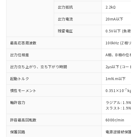
出力抵抗
2.2kΩ
出力電流
20mA以下
※1 対応状況
残留電圧
0.5V以下 (負荷電
対応済み：EU RoHS指令（10物質）の
最高応答周波数
100kHz (Z相リ
非含有に対応した製品が提供可能な商品で
す。
出力位相差
A相、B相の位相差 
対応予定：EU RoHS指令（10物質）の非含
ご利用条件
有に対応した製品に切り替える予定のある
出力立ち上がり、立ち下がり時間
2µs以下 (コード
商品です。
対応予定なし：EU RoHS指令（10物質）の
起動トルク
1mN.m以下
以下の条件をお読みいただき、同意のうえ
非含有に非対応の商品で、対応品を出す予
ご利用ください。
定はありません。
-7
慣性モーメント
0.351×10
kg.m
調査・確認中：EU RoHS指令（10物質）の
本サービスは、当社制御機器事業取扱
※1 中国RoHS○×表
軸許容力
ラジアル: 1.9N
非含有の対応状況を調査中または確認中の
商品の当社在庫状況および標準価格
スラスト: 1.9N
商品です。
(税抜)を提供させていただくもので
「○」：最大均質材料含有率が中国RoHSの
非該当品：ライセンス料など無形物で、有
す。
許容最高回転数
6000r/min
基準値以下であることを示します。
害物質有無と関係のない商品です。
当社制御機器事業取扱商品の中には、
「×」：最大均質材料含有率が中国RoHSの
仕入先様の事情により、非含有部品として
本サービスの対象外となる商品もある
保護回路
電源逆接続保護
基準値を超えていることを示します。
いたものが、含有品と判明した場合などや
当社は、これら貴社製品のうち、外国