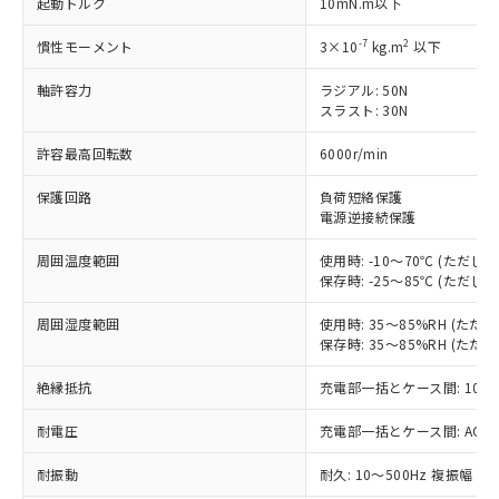
起動トルク
10mN.m以下
対応済み：EU RoHS指令（10物質）の
非含有に対応した製品が提供可能な商品で
-7
2
慣性モーメント
3×10
kg.m
以下
す。
対応予定：EU RoHS指令（10物質）の非含
軸許容力
ラジアル: 50N
ご利用条件
スラスト: 30N
有に対応した製品に切り替える予定のある
商品です。
許容最高回転数
6000r/min
対応予定なし：EU RoHS指令（10物質）の
以下の条件をお読みいただき、同意のうえ
非含有に非対応の商品で、対応品を出す予
保護回路
負荷短絡保護
ご利用ください。
定はありません。
電源逆接続保護
調査・確認中：EU RoHS指令（10物質）の
本サービスは、当社制御機器事業取扱
※1 中国RoHS○×表
非含有の対応状況を調査中または確認中の
周囲温度範囲
使用時: -10～70℃ (ただ
商品の当社在庫状況および標準価格
商品です。
保存時: -25～85℃ (ただ
(税抜)を提供させていただくもので
「○」：最大均質材料含有率が中国RoHSの
非該当品：ライセンス料など無形物で、有
す。
基準値以下であることを示します。
害物質有無と関係のない商品です。
周囲湿度範囲
使用時: 35～85%RH (た
当社制御機器事業取扱商品の中には、
「×」：最大均質材料含有率が中国RoHSの
保存時: 35～85%RH (た
仕入先様の事情により、非含有部品として
本サービスの対象外となる商品もある
基準値を超えていることを示します。
いたものが、含有品と判明した場合などや
当社は、これら貴社製品のうち、外国
ことをご了承ください。
絶縁抵抗
充電部一括とケース間: 100M
「－」：未確認です。当社販売部門へお問
むを得ず変更することがあります。
為替および外国貿易法に定める商品
在庫状況および標準価格照会結果は、
い合わせください。
（以下｢規制貨物等」という）を輸出
記載している更新日時点での社内デー
耐電圧
充電部一括とケース間: AC500V 
*EU RoHS指令（10物質）：
または国外への提供する場合は、日本
記
タに基づき作成されるものであり、閲
説明
鉛(Pb) 1000ppm以下、 水銀(Hg) 1000ppm以下、 カド
*中国RoHS10物質の基準値 (GB/T26572)：
国政府の輸出許可(または役務取引許
耐振動
耐久: 10～500Hz 複振幅 2
号
覧された時点での実際の在庫および標
ミウム(Cd) 100ppm以下、
Pb(鉛) :1000ppm、 Hg(水銀) : 1000ppm、 Cd(カドミウ
可)を取得するなどの必要な手続きを
六価クロム(Cr(Ⅵ)) 1000ppm以下、ポリ臭化ビフェニル
ム) : 100ppm、