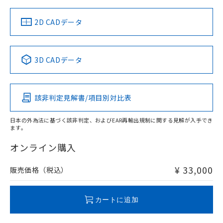
（イギリス
（ノルウェー
（フランス
（韓国
船舶規格）
船舶規格）
船舶規格）
船舶規格
中国 RoHS
注意事項・凡例
2D CADデータ
No
No
No
No
中国 RoHS表
※1 ※2
3D CADデータ
この製品の規格認証/適合状況ページへ
Pb
Hg
Cd
Cr(VI)
その他の認証はこちらのページからご検索ください
該非判定見解書/項目別対比表
X
O
O
O
日本の外為法に基づく該非判定、およびEAR再輸出規制に関する見解が入手でき
ます。
"対応済み"や非含有の記載がされた商品であっても、流通
在庫等で未対応品が混在する可能性があります。
オンライン購入
非含有品が必要な際は、弊社営業部門もしくは販売店へお
問い合わせください。
¥ 33,000
販売価格（税込）
この製品のRoHS/REACH対応状況ページへ
カートに追加