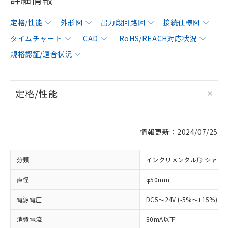
定格/性能
外形図
出力段回路図
接続仕様図
タイムチャート
CAD
RoHS/REACH対応状況
規格認証/適合状況
定格/性能
情報更新：2024/07/25
分類
インクリメンタル形 シャフ
直径
φ50mm
電源電圧
DC5～24V (-5%～+15%) 
消費電流
80mA以下