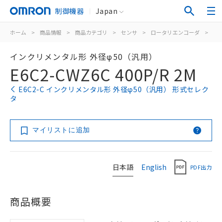
制御機器
Japan
ホーム
>
商品情報
>
商品カテゴリ
>
センサ
>
ロータリエンコーダ
>
イ
インクリメンタル形 外径φ50（汎用）
E6C2-CWZ6C 400P/R 2M
E6C2-C インクリメンタル形 外径φ50（汎用） 形式セレク
タ
マイリストに追加
日本語
English
PDF出力
商品概要