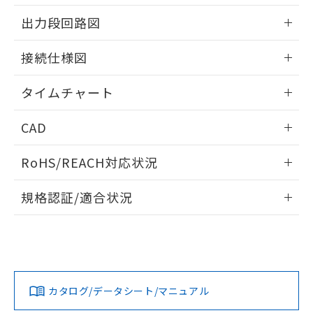
EU RoHS指令（10物質）の非含有証明書
※当社の共同利用者とは、
"個人情報
情報更新：2024/07/25
51物質の非含有証明書（当社基準）
出力段回路図
の共同利用に関して"
の「1.共同利
※本証明書は発行日時点で非含有を証明す
用者の範囲」に記載されている法人を
情報更新：2024/07/25
るもので、過去に遡って非含有を証明する
指します。
接続仕様図
ものではありません。
また、RoHS指令のフタル酸エステル類４
情報更新：2024/07/25
タイムチャート
物質の対応では、対応完了までの期間は出
荷製品に未対応品が混在することから備考
情報更新：2024/07/25
欄に対応日を記載しておりました。
CAD
既に当社にて対応品への在庫切替を完了
していることから、特段のことがない限
ログイン/会員登録いただくと、CADデータをダウンロー
RoHS/REACH対応状況
り、2022年1月12日より割愛しておりま
ドすることができます。
す。
情報更新：2026/7/29
規格認証/適合状況
ログイン/会員登録
EU RoHS
注意事項・凡例
UL認証
CSA認証
CEマーキング
No
No
Yes
対応状況
対応予定月
※1
※2
ダウンロードデータをご利用いただく前に、以下を必ずお読
みください。
カタログ/データシート/マニュアル
対応済み
ソフトウェアの使用条件
LR型式承認
DNV型式承認
BV型式承認
KR型式承