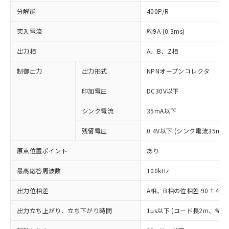
分解能
400P/R
突入電流
約9A (0.3ms)
出力相
A、B、Z相
制御出力
出力形式
NPNオープンコレクタ
印加電圧
DC30V以下
シンク電流
35mA以下
残留電圧
0.4V以下 (シンク電流35mA
原点位置ポイント
あり
最高応答周波数
100kHz
出力位相差
A相、B相の位相差 90±45°(1
出力立ち上がり、立ち下がり時間
1µs以下 (コード長2m、制御
※1 対応状況