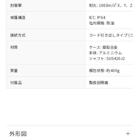
準価格とは異なる場合があることをご
類(PBB) 1000ppm以下、ポリ臭化ジフェニルエーテル類
Cr(Ⅵ)(六価クロム) : 1000ppm、 PBBs(ポリ臭化ビフェ
とります。
2
耐衝撃
耐久: 1000m/s
X、Y、Z 各
了承ください。
(PBDE) 1000ppm以下、フタル酸ビス(2-エチルヘキシ
○
一定数以上の在庫あり
ニル類) : 1000ppm、 PBDEs(ポリ臭化ジフェニルエーテ
当社は規制貨物を破棄する場合は、完
ル) (DEHP)(別名：DOP) 1000ppm以下、フタル酸ブチ
正式な納期状況および標準価格はお客
ル類) : 1000ppm、
ルベンジル（BBP） 1000ppm以下、フタル酸ジブチル
保護構造
IEC: IP64
全に破砕するなど、違法に輸出されな
DBP(フタル酸ジブチル) : 1000ppm、 DIBP(フタル酸ジ
様のお取引先、またはお客様担当のオ
（DBP） 1000ppm以下、フタル酸ジイソブチル
イソブチル) : 1000ppm、 BBP(フタル酸ブチルベンジ
社内規格: 防油
△
一定数には満たないが在庫あり
いよう必要な手段を講じます。
ムロン制御機器販売店・当社販売員に
(DIBP) 1000ppm以下
ル) : 1000ppm、
当社は貴社製品を、核兵器、ミサイ
但し、RoHS指令で産業用監視および制御機器に対する
DEHP(フタル酸ビス(2-エチルヘキシル)) : 1000ppm
ご相談ください。
接続方式
コード引き出しタイプ (コード
適用除外項目は除く。
ル、化学兵器、生物兵器またはその他
－
在庫なし(最新の在庫状況につ
オムロン制御機器販売店や当社販売拠
フタル酸エステル類の４物質については閾値を超える意
武器並びにこれらの製造装置等に一切
いては、お客様のお取引先、ま
図的な使用がないことを確認しています。
点は「
販売ネットワーク
」をご確認
材質
ケース: 亜鉛合金
※2 環境保護使用期限
使用いたしません。
たはお客様担当のオムロン制御
ください。
本体: アルミニウム
当社は、貴社製品を第三者に販売する
機器販売店・当社販売員にご確
シャフト: SUS420J2
在庫状況および標準価格結果を当社の
※2 対応予定月
「ｅ」：有害物質（10物質）のすべてが基
場合は、上記1、2および3の内容を当
認ください)
事前の承諾なく第三者に漏洩または開
準値以下であることを示します。
該第三者に通知します。また当社は、
質量
梱包状態: 約400g
示しないようお願いします。
部品在庫の切り替え状況などにより、予定
「10」：通常の使用状況下において有害物
販売先および販売に係わる関係者が違
マイパーツ機能（部品リスト作成サー
空
受注生産機種、また在庫状況の
月が前後することがあります。
質が外部に漏えいし、環境に深刻な影響を
付属品
取扱説明書
法に輸出するおそれがある場合は、取
ビス）をご利用いただくには、I-Web
白
情報を公開していない機種
及ぼさない年数を意味します。
り引きをいたしません。
メンバーズにご登録されている必要が
「－」：未確認です。当社販売部門へお問
あります。
い合わせください。
お客様が当ウェブサイト上で当社にご
※3 非含有証明書ダウンロード
登録された部品リストについて、当社
および当社の共同利用者が、当社の製
下記の非含有証明書をダウンロードするこ
品・サービスに関するお客様との取
とができます。
合意する
キャンセル
引・商談に必要な範囲で利用すること
外形図
をご了承ください。