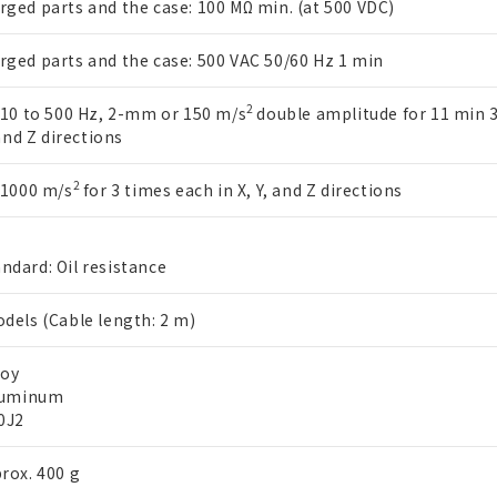
ged parts and the case: 100 MΩ min. (at 500 VDC)
令のフタル酸エステル類４物質の対応では、対応完了までの期間は出
備考欄に対応日を記載しておりました。
ged parts and the case: 500 VAC 50/60 Hz 1 min
品への在庫切替を完了していることから、特段のことがない限り、20
す。
2
 10 to 500 Hz, 2-mm or 150 m/s
double amplitude for 11 min 
 and Z directions
2
 1000 m/s
for 3 times each in X, Y, and Z directions
dard: Oil resistance
dels (Cable length: 2 m)
loy
Aluminum
0J2
rox. 400 g