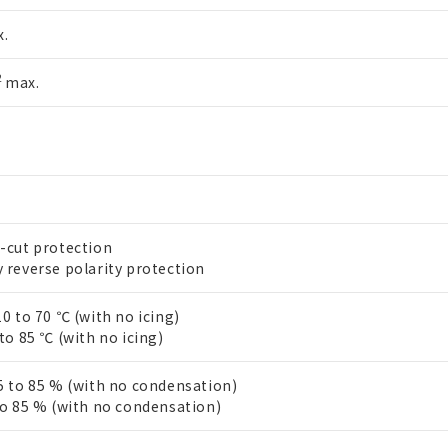
みいただき、同意のうえご利用ください。
材料含有率が中国RoHSの基準値以下であることを示します。
.
材料含有率が中国RoHSの基準値を超えていることを示します。
、当社制御機器事業取扱商品の当社在庫状況および標準価格(税抜)
ら貴社製品のうち、外国為替および外国貿易法に定める商品（以下｢
質）：
す。当社販売部門へお問い合わせください。
 水銀(Hg) 1000ppm以下、 カドミウム(Cd) 100ppm以下、
たは国外への提供する場合は、日本国政府の輸出許可(または役務取
000ppm以下、ポリ臭化ビフェニル類(PBB) 1000ppm以下、ポリ臭化ジフェニルエーテル類(P
2
max.
事業取扱商品の中には、本サービスの対象外となる商品もあること
手続きをとります。
キシル) (DEHP)(別名：DOP) 1000ppm以下、フタル酸ブチルベンジル（BBP） 100
(GB/T26572)：
以下、フタル酸ジイソブチル (DIBP) 1000ppm以下
び標準価格照会結果は、記載している更新日時点での社内データに
物を破棄する場合は、完全に破砕するなど、違法に輸出されないよ
(水銀) : 1000ppm、 Cd(カドミウム) : 100ppm、
業用監視および制御機器に対する適用除外項目は除く。
覧された時点での実際の在庫および標準価格とは異なる場合がある
1000ppm、 PBBs(ポリ臭化ビフェニル類) : 1000ppm、 PBDEs(ポリ臭化ジフェニルエーテル類
物質については閾値を超える意図的な使用がないことを確認しています。
上の在庫あり
 1000ppm、 DIBP(フタル酸ジイソブチル) : 1000ppm、 BBP(フタル酸ブチルベンジル) :
品を、核兵器、ミサイル、化学兵器、生物兵器またはその他武器並
チルヘキシル)) : 1000ppm
況および標準価格はお客様のお取引先、またはお客様担当のオムロ
用いたしません。
ご相談ください。
は満たないが在庫あり
製品を第三者に販売する場合は、上記1、2および3の内容を当該第
機器販売店や当社販売拠点は「
販売ネットワーク
」をご確認くだ
販売先および販売に係わる関係者が違法に輸出するおそれがある場
用期限
び標準価格結果を当社の事前の承諾なく第三者に漏洩または開示し
え状況などにより、予定月が前後することがあります。
(最新の在庫状況については、お客様のお取引先、またはお客様担当
-cut protection
（10物質）のすべてが基準値以下であることを示します。
店・当社販売員にご確認ください)
 reverse polarity protection
能（部品リスト作成サービス）をご利用いただくには、I-Webメン
使用状況下において有害物質が外部に漏えいし、環境に深刻な影響を
あります。
機種、また在庫状況の情報を公開していない機種
ェブサイト上で当社にご登録された部品リストについて、当社およ
0 to 70 ℃ (with no icing)
書ダウンロード
す。当社販売部門へお問い合わせください。
品・サービスに関するお客様との取引・商談に必要な範囲で利用す
to 85 ℃ (with no icing)
合意する
キャンセル
書をダウンロードすることができます。
利用者とは、
"個人情報の共同利用に関して"
の「1.共同利用者の
5 to 85 % (with no condensation)
します。
10物質）の非含有証明書
to 85 % (with no condensation)
明書（当社基準）
日時点で非含有を証明するもので、過去に遡って非含有を証明するも