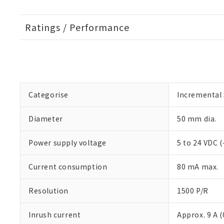
Ratings / Performance
Categorise
Incremental
Diameter
50 mm dia.
Power supply voltage
5 to 24 VDC 
Current consumption
80 mA max.
Resolution
1500 P/R
Inrush current
Approx. 9 A (