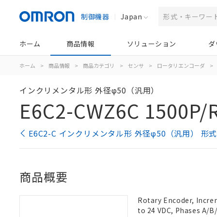
制御機器
Japan
ホーム
商品情報
ソリューション
ダ
ホーム
>
商品情報
>
商品カテゴリ
>
センサ
>
ロータリエンコーダ
>
インクリメンタル形 外径φ50（汎用）
E6C2-CWZ6C 1500P/
E6C2-C インクリメンタル形 外径φ50（汎用） 形
商品概要
Rotary Encoder, Increm
to 24 VDC, Phases A/B