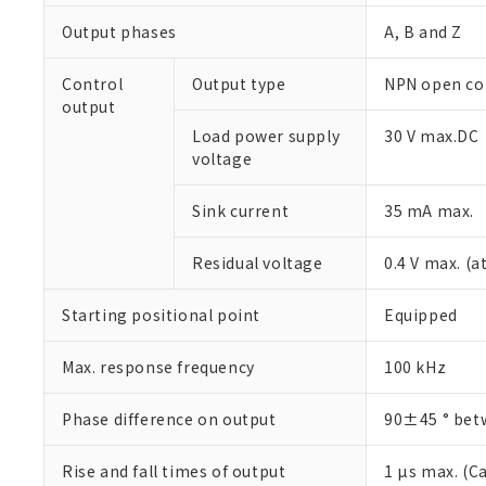
Output phases
A, B and Z
Control
Output type
NPN open col
output
Load power supply
30 V max.DC
voltage
Sink current
35 mA max.
Residual voltage
0.4 V max. (a
※1 対応状況
Starting positional point
Equipped
対応済み：EU
Max. response frequency
100 kHz
対応予定：EU R
対応予定なし：EU
Phase difference on output
調査・確認中：EU
90±45 ° betw
ご利用条件
非該当品：ライセ
※1 中国RoHS
仕入先様の事情に
Rise and fall times of output
1 µs max. (Ca