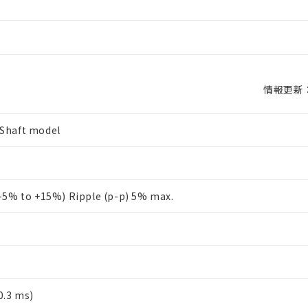
情報更新：2
 Shaft model
(-5% to +15%) Ripple (p-p) 5% max.
0.3 ms)