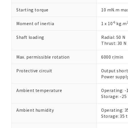
があります。
以下の条件をお読
「○」：最大均質
Starting torque
10 mN.m max
「×」：最大均質
本サービスは
当社は、これ
*EU RoHS指令（10物
「－」：未確認で
鉛(Pb) 1000ppm以下、
くものです。
う）を輸出ま
記
説明
六価クロム(Cr(Ⅵ)) 1
-6
Moment of inertia
1 x 10
kg.m
当社制御機器
などの必要な
フタル酸ビス(2-エチルヘ
号
*中国RoHS10物質の基準値 
ル（DBP） 1000ppm
在庫状況およ
当社は規制貨
Pb(鉛) :1000ppm、 Hg
但し、RoHS指令で産
のであり、閲
ます。
Shaft loading
Radial: 50 N
Cr(Ⅵ)(六価クロム) : 
フタル酸エステル類の４
○
一定数以
DBP(フタル酸ジブチル) :
い。
当社は貴社製
Thrust: 30 N
DEHP(フタル酸ビス(2-エ
正式な納期状
置等に一切使
当社販売員に
※2 対応予定月
△
一定数に
当社は、貴社
Max. permissible rotation
6000 r/min
オムロン制御
また当社は、
※2 環境保護使
在庫状況およ
部品在庫の切り替
たしません。
－
在庫なし
Protective circuit
Output short
す。
「ｅ」：有害物質
機器販売
Power supply
マイパーツ機
「10」：通常の
ている必要が
味します。
空
受注生産
お客様が当ウ
Ambient temperature
Operating: -1
※3 非含有証明
「－」：未確認で
白
が、当社の製
Storage: -25 
さい。
下記の非含有証明
※当社の共同
Ambient humidity
Operating: 3
いる法人を指
EU RoHS指令（
Storage: 35 
51物質の非含有証
※本証明書は発行