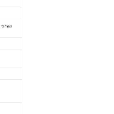
荷製品に未対応品が
22年1月12日よ
3 times