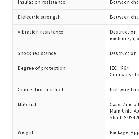
Insulation resistance
Between char
また、RoHS指
混在することから
Dielectric strength
Between char
既に当社にて対応
り割愛しておりま
Vibration resistance
Destruction:
each in X, Y,
Shock resistance
Destruction:
Degree of protection
IEC: IP64
Company stan
Connection method
Pre-wired mo
Material
Case: Zinc al
Main Unit: 
Shaft: SUS42
Weight
Package: App