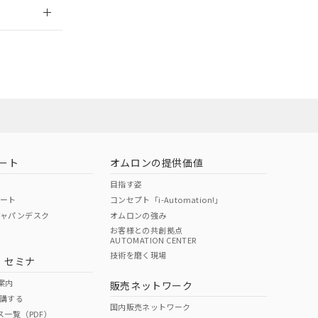
2026/7/29
ート
オムロンの提供価値
目指す姿
ポート
コンセプト「i-Automation!」
ジャパンデスク
オムロンの強み
お客様との共創拠点
AUTOMATION CENTER
DIBP
BBP
DEHP
環境保護
技術を磨く現場
・セミナ
状況ページへ
使用期限
検索ください
案内
販売ネットワーク
講する
O
O
O
10
国内販売ネットワーク
ス一覧（PDF）