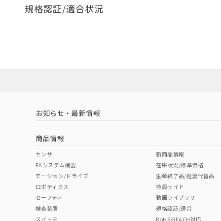
規格認証/適合状況
EU RoHS
注意事項・凡例
UL認証
CSA認証
CEマーキング
No
No
Yes
対応状況
対応予定月
※1
※2
対応済み
LR型式承認
DNV型式承認
BV型式承認
KR
（イギリス
（ノルウェー
（フランス
（
お知らせ・最新情報
中国 RoHS
注意事項・凡例
船舶規格）
船舶規格）
船舶規格）
船
商品情報
No
No
No
No
中国 RoHS表
※1 ※2
センサ
新商品情報
FAシステム機器
在庫状況/標準価格
Pb
Hg
Cd
Cr(V
モーション/ドライブ
生産終了品/推奨代替品
ロボティクス
特設サイト
セーフティ
動画ライブラリ
検査装置
規格認証/適合
X
O
O
O
スイッチ
RoHS/REACH対応