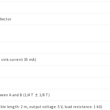
lector
t sink current 35 mA)
 RoHS指令（10物質）の非含有に対応した製品が提供可能な商品です
oHS指令（10物質）の非含有に対応した製品に切り替える予定のある
 RoHS指令（10物質）の非含有に非対応の商品で、対応品を出す予
 RoHS指令（10物質）の非含有の対応状況を調査中または確認中の
een A and B (1/4 T ± 1/8 T)
ンス料など無形物で、有害物質有無と関係のない商品です。
○×表
より、非含有部品としていたものが、含有品と判明した場合などやむ
ble length: 2 m, output voltage: 5 V, load resistance: 1 kΩ)