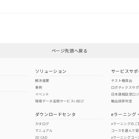
情報更新：
CCC認証
電波法
N/A
N/A
非含有証明書
※3
ページ先頭へ戻る
ダウンロードはこちら
型式承認
NK型式承認
ABS型式承認
韓国
（日本
（アメリカ
ソリューション
サービスサポ
舶規格）
船舶規格）
船舶規格）
解決提案
テスト機貸出
事例
ロボティクスサ
No
No
イベント
日本語相談窓口
現場データ活用サービスi-BELT
輸出該非判定
I)
PBBs
PBDEs
DBP
ダウンロードセンタ
eラーニング
この製品の規格認証/適合
その他の認証はこちらのページからご
カタログ
eラーニングのご
マニュアル
コースを選んで受
O
O
O
2D CAD
eラーニングコー