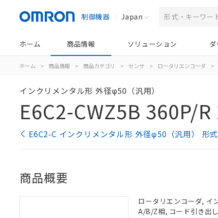
制御機器
Japan
ホーム
商品情報
ソリューション
ダ
ホーム
>
商品情報
>
商品カテゴリ
>
センサ
>
ロータリエンコーダ
>
インクリメンタル形 外径φ50（汎用）
E6C2-CWZ5B 360P/R
E6C2-C インクリメンタル形 外径φ50（汎用） 形
商品概要
ロータリエンコーダ, インク
A/B/Z相, コード引き出