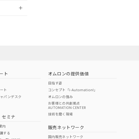
2026/7/29
ート
オムロンの提供価値
目指す姿
ポート
コンセプト「i-Automation!」
ジャパンデスク
オムロンの強み
お客様との共創拠点
AUTOMATION CENTER
DIBP
BBP
DEHP
環境保護
技術を磨く現場
・セミナ
状況ページへ
使用期限
検索ください
案内
販売ネットワーク
講する
O
O
O
10
国内販売ネットワーク