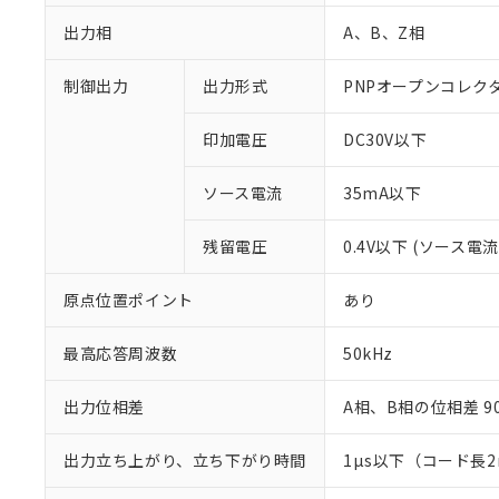
出力相
A、B、Z相
制御出力
出力形式
PNPオープンコレク
印加電圧
DC30V以下
ソース電流
35mA以下
残留電圧
0.4V以下 (ソース電流
原点位置ポイント
あり
※1 対応状況
最高応答周波数
50kHz
対応済み：EU
対応予定：EU R
出力位相差
A相、B相の位相差 90±
対応予定なし：EU
調査・確認中：EU
ご利用条件
非該当品：ライセ
出力立ち上がり、立ち下がり時間
1µs以下（コード長
※1 中国RoHS
仕入先様の事情に