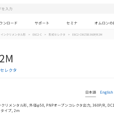
ウンロード
サポート
セミナ
オムロンの
インクリメンタル形
>
E6C2-C
>
形式セレクタ
>
E6C2-CWZ5B 360P/R 2M
 2M
式セレクタ
日本語
English
リメンタル形, 外径φ50, PNPオープンコレクタ出力, 360P/R, DC1
しタイプ, 2m