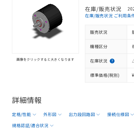
在庫/販売状況
20
在庫/販売状況 ご利用条
販売状況
機種区分
画像をクリックすると大きくなります
在庫状況
標準価格(税別)
詳細情報
定格/性能
外形図
出力段回路図
接続仕様図
規格認証/適合状況