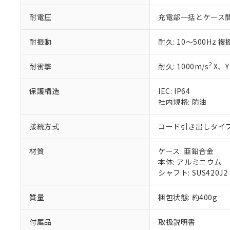
※本証明書は発行
また、RoHS指
耐電圧
充電部一括とケース間: AC
混在することから
既に当社にて対応
耐振動
耐久: 10～500Hz 
り割愛しておりま
2
耐衝撃
耐久: 1000m/s
X、Y
保護構造
IEC: IP64
社内規格: 防油
接続方式
コード引き出しタイプ 
材質
ケース: 亜鉛合金
本体: アルミニウム
シャフト: SUS420J2
質量
梱包状態: 約400g
付属品
取扱説明書