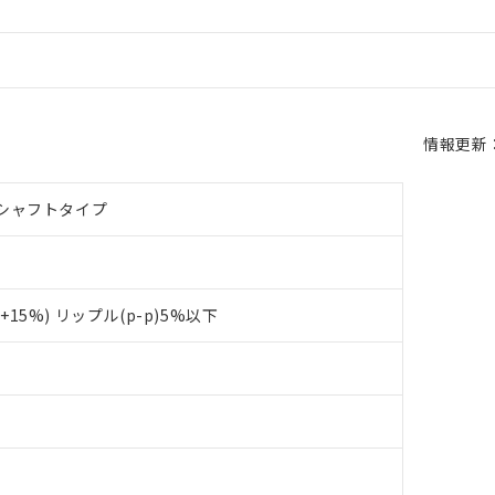
情報更新：2
シャフトタイプ
～+15%) リップル(p-p)5%以下