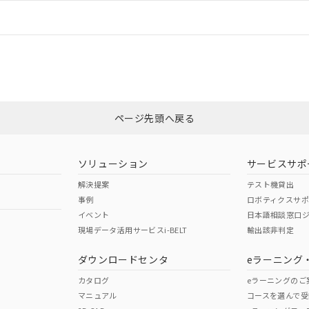
情報更新：
ログイン/会員登録
CCC認証
電波法
みください。
N/A
N/A
非含有証明書
※3
ページ先頭へ戻る
ダウンロードはこちら
型式承認
NK型式承認
ABS型式承認
韓国
（日本
（アメリカ
ソリューション
サービスサポ
舶規格）
船舶規格）
船舶規格）
解決提案
テスト機貸出
事例
ロボティクスサ
No
No
イベント
日本語相談窓口
現場データ活用サービスi-BELT
輸出該非判定
I)
PBBs
PBDEs
DBP
ダウンロードセンタ
eラーニング
この製品の規格認証/適合
その他の認証はこちらのページからご
カタログ
eラーニングのご
マニュアル
コースを選んで受
O
O
O