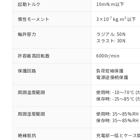
があります。
以下の条件をお読
起動トルク
10mN.m以下
「○」：最大均質
「×」：最大均質
本サービスは
当社は、これ
*EU RoHS指令（10物
-7
2
「－」：未確認で
慣性モーメント
3×10
kg.m
以下
鉛(Pb) 1000ppm以下、
くものです。
う）を輸出ま
記
説明
六価クロム(Cr(Ⅵ)) 1
当社制御機器
などの必要な
フタル酸ビス(2-エチルヘ
号
*中国RoHS10物質の基準値 
軸許容力
ラジアル: 50N
ル（DBP） 1000ppm
在庫状況およ
当社は規制貨
Pb(鉛) :1000ppm、 Hg
但し、RoHS指令で産
スラスト: 30N
のであり、閲
ます。
Cr(Ⅵ)(六価クロム) : 
フタル酸エステル類の４
○
一定数以
DBP(フタル酸ジブチル) :
い。
当社は貴社製
DEHP(フタル酸ビス(2-エ
正式な納期状
置等に一切使
許容最高回転数
6000r/min
当社販売員に
※2 対応予定月
△
一定数に
当社は、貴社
オムロン制御
また当社は、
※2 環境保護使
保護回路
負荷短絡保護
在庫状況およ
部品在庫の切り替
たしません。
－
在庫なし
電源逆接続保護
す。
「ｅ」：有害物質
機器販売
マイパーツ機
「10」：通常の
周囲温度範囲
使用時: -10～70℃
ている必要が
味します。
空
受注生産
保存時: -25～85℃
お客様が当ウ
※3 非含有証明
「－」：未確認で
白
が、当社の製
さい。
周囲湿度範囲
使用時: 35～85%R
下記の非含有証明
※当社の共同
保存時: 35～85%R
いる法人を指
EU RoHS指令（
51物質の非含有証
絶縁抵抗
充電部一括とケース間: 