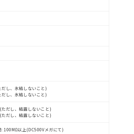
みいただき、同意のうえご利用ください。
材料含有率が中国RoHSの基準値以下であることを示します。
材料含有率が中国RoHSの基準値を超えていることを示します。
、当社制御機器事業取扱商品の当社在庫状況および標準価格(税抜)
ら貴社製品のうち、外国為替および外国貿易法に定める商品（以下｢
質）：
す。当社販売部門へお問い合わせください。
 水銀(Hg) 1000ppm以下、 カドミウム(Cd) 100ppm以下、
たは国外への提供する場合は、日本国政府の輸出許可(または役務取
000ppm以下、ポリ臭化ビフェニル類(PBB) 1000ppm以下、ポリ臭化ジフェニルエーテル類(P
事業取扱商品の中には、本サービスの対象外となる商品もあること
手続きをとります。
キシル) (DEHP)(別名：DOP) 1000ppm以下、フタル酸ブチルベンジル（BBP） 100
(GB/T26572)：
以下、フタル酸ジイソブチル (DIBP) 1000ppm以下
び標準価格照会結果は、記載している更新日時点での社内データに
物を破棄する場合は、完全に破砕するなど、違法に輸出されないよ
(水銀) : 1000ppm、 Cd(カドミウム) : 100ppm、
業用監視および制御機器に対する適用除外項目は除く。
覧された時点での実際の在庫および標準価格とは異なる場合がある
1000ppm、 PBBs(ポリ臭化ビフェニル類) : 1000ppm、 PBDEs(ポリ臭化ジフェニルエーテル類
物質については閾値を超える意図的な使用がないことを確認しています。
上の在庫あり
 1000ppm、 DIBP(フタル酸ジイソブチル) : 1000ppm、 BBP(フタル酸ブチルベンジル) :
品を、核兵器、ミサイル、化学兵器、生物兵器またはその他武器並
チルヘキシル)) : 1000ppm
況および標準価格はお客様のお取引先、またはお客様担当のオムロ
用いたしません。
ご相談ください。
は満たないが在庫あり
製品を第三者に販売する場合は、上記1、2および3の内容を当該第
機器販売店や当社販売拠点は「
販売ネットワーク
」をご確認くだ
販売先および販売に係わる関係者が違法に輸出するおそれがある場
用期限
び標準価格結果を当社の事前の承諾なく第三者に漏洩または開示し
え状況などにより、予定月が前後することがあります。
(最新の在庫状況については、お客様のお取引先、またはお客様担当
（10物質）のすべてが基準値以下であることを示します。
店・当社販売員にご確認ください)
能（部品リスト作成サービス）をご利用いただくには、I-Webメン
使用状況下において有害物質が外部に漏えいし、環境に深刻な影響を
 (ただし、氷結しないこと)
あります。
機種、また在庫状況の情報を公開していない機種
 (ただし、氷結しないこと)
ェブサイト上で当社にご登録された部品リストについて、当社およ
書ダウンロード
す。当社販売部門へお問い合わせください。
品・サービスに関するお客様との取引・商談に必要な範囲で利用す
合意する
キャンセル
H (ただし、結露しないこと)
書をダウンロードすることができます。
利用者とは、
"個人情報の共同利用に関して"
の「1.共同利用者の
H (ただし、結露しないこと)
します。
10物質）の非含有証明書
明書（当社基準）
100MΩ以上(DC500Vメガにて)