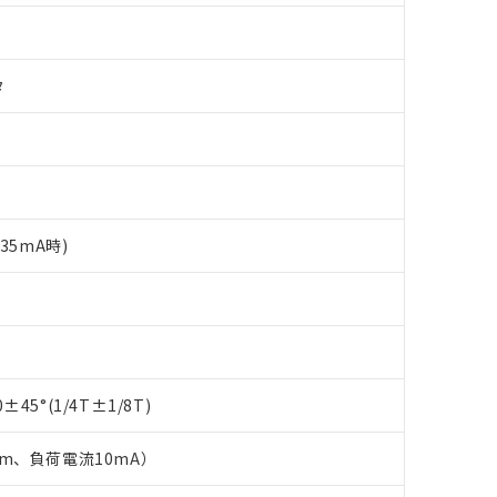
タ
35mA時)
 RoHS指令（10物質）の非含有に対応した製品が提供可能な商品です
oHS指令（10物質）の非含有に対応した製品に切り替える予定のある
45°(1/4T±1/8T)
 RoHS指令（10物質）の非含有に非対応の商品で、対応品を出す予
 RoHS指令（10物質）の非含有の対応状況を調査中または確認中の
ンス料など無形物で、有害物質有無と関係のない商品です。
2m、負荷電流10mA）
○×表
より、非含有部品としていたものが、含有品と判明した場合などやむ