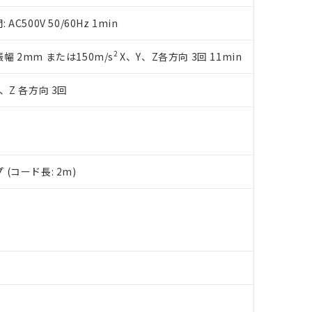
日時点で非含有を証明するもので、過去に遡って非含有を証明するも
令のフタル酸エステル類４物質の対応では、対応完了までの期間は出
500V 50/60Hz 1min
備考欄に対応日を記載しておりました。
品への在庫切替を完了していることから、特段のことがない限り、20
2
複振幅 2mm または150m/s
X、Y、Z各方向 3回 11min
す。
、Z 各方向 3回
(コード長: 2m)