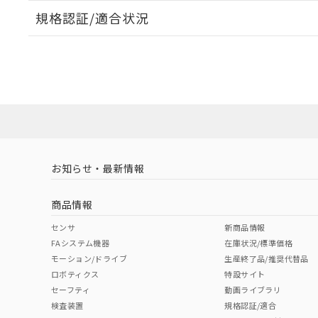
規格認証/適合状況
EU RoHS
注意事項・凡例
UL認証
CSA認証
CEマーキング
ダウンロードデータをご利用いただく前に、以下を必ずお読
No
No
Yes
対応状況
対応予定月
※1
※2
ソフトウェアの使用条件
対応済み
LR型式承認
DNV型式承認
BV型式承認
KR
（イギリス
（ノルウェー
（フランス
（
お知らせ・最新情報
中国 RoHS
注意事項・凡例
船舶規格）
船舶規格）
船舶規格）
船
商品情報
No
No
No
No
中国 RoHS表
※1 ※2
センサ
新商品情報
FAシステム機器
在庫状況/標準価格
Pb
Hg
Cd
Cr(V
モーション/ドライブ
生産終了品/推奨代替品
ロボティクス
特設サイト
セーフティ
動画ライブラリ
検査装置
規格認証/適合
X
O
O
O