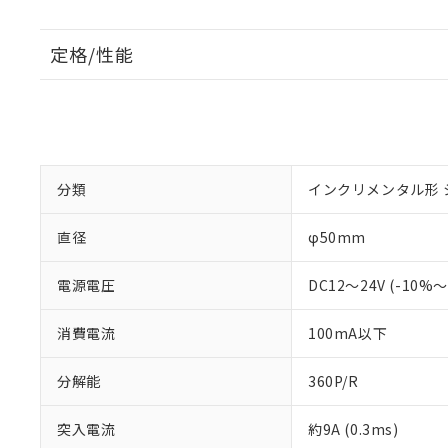
定格/性能
分類
インクリメンタル形 
直径
φ50mm
電源電圧
DC12～24V (-10%
消費電流
100mA以下
分解能
360P/R
突入電流
約9A (0.3ms)