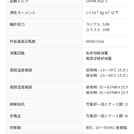
起動トルク
10mN.m以下
対応済み：EU RoHS指令（10物質）の
非含有に対応した製品が提供可能な商品で
-6
2
慣性モーメント
1×10
kg.m
以下
す。
対応予定：EU RoHS指令（10物質）の非含
軸許容力
ラジアル: 50N
ご利用条件
スラスト: 30N
有に対応した製品に切り替える予定のある
商品です。
許容最高回転数
6000r/min
対応予定なし：EU RoHS指令（10物質）の
以下の条件をお読みいただき、同意のうえ
非含有に非対応の商品で、対応品を出す予
保護回路
負荷短絡保護
ご利用ください。
定はありません。
電源逆接続保護
調査・確認中：EU RoHS指令（10物質）の
本サービスは、当社制御機器事業取扱
※1 中国RoHS○×表
非含有の対応状況を調査中または確認中の
周囲温度範囲
使用時: -10～70℃ (ただ
商品の当社在庫状況および標準価格
商品です。
保存時: -25～85℃ (ただ
(税抜)を提供させていただくもので
「○」：最大均質材料含有率が中国RoHSの
非該当品：ライセンス料など無形物で、有
す。
基準値以下であることを示します。
害物質有無と関係のない商品です。
周囲湿度範囲
使用時: 35～85%RH (た
当社制御機器事業取扱商品の中には、
「×」：最大均質材料含有率が中国RoHSの
保存時: 35～85%RH (た
仕入先様の事情により、非含有部品として
本サービスの対象外となる商品もある
基準値を超えていることを示します。
いたものが、含有品と判明した場合などや
当社は、これら貴社製品のうち、外国
ことをご了承ください。
絶縁抵抗
充電部一括とケース間: 100M
「－」：未確認です。当社販売部門へお問
むを得ず変更することがあります。
為替および外国貿易法に定める商品
在庫状況および標準価格照会結果は、
い合わせください。
（以下｢規制貨物等」という）を輸出
記載している更新日時点での社内デー
耐電圧
充電部一括とケース間: AC500V 
*EU RoHS指令（10物質）：
または国外への提供する場合は、日本
記
タに基づき作成されるものであり、閲
説明
鉛(Pb) 1000ppm以下、 水銀(Hg) 1000ppm以下、 カド
*中国RoHS10物質の基準値 (GB/T26572)：
国政府の輸出許可(または役務取引許
耐振動
耐久: 10～500Hz 複振幅 2
号
覧された時点での実際の在庫および標
ミウム(Cd) 100ppm以下、
Pb(鉛) :1000ppm、 Hg(水銀) : 1000ppm、 Cd(カドミウ
可)を取得するなどの必要な手続きを
六価クロム(Cr(Ⅵ)) 1000ppm以下、ポリ臭化ビフェニル
ム) : 100ppm、