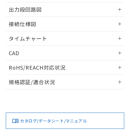
EU RoHS指令（10物質）の非含有証明書
※当社の共同利用者とは、
"個人情報
情報更新：2024/07/25
51物質の非含有証明書（当社基準）
出力段回路図
の共同利用に関して"
の「1.共同利
※本証明書は発行日時点で非含有を証明す
用者の範囲」に記載されている法人を
情報更新：2024/07/25
るもので、過去に遡って非含有を証明する
指します。
接続仕様図
ものではありません。
また、RoHS指令のフタル酸エステル類４
情報更新：2024/07/25
タイムチャート
物質の対応では、対応完了までの期間は出
荷製品に未対応品が混在することから備考
情報更新：2024/07/25
欄に対応日を記載しておりました。
CAD
既に当社にて対応品への在庫切替を完了
していることから、特段のことがない限
ログイン/会員登録いただくと、CADデータをダウンロー
RoHS/REACH対応状況
り、2022年1月12日より割愛しておりま
ドすることができます。
す。
情報更新：2026/7/29
規格認証/適合状況
ログイン/会員登録
EU RoHS
注意事項・凡例
UL認証
CSA認証
CEマーキング
No
No
Yes
対応状況
対応予定月
※1
※2
ダウンロードデータをご利用いただく前に、以下を必ずお読
みください。
カタログ/データシート/マニュアル
対応済み
ソフトウェアの使用条件
LR型式承認
DNV型式承認
BV型式承認
KR型式承