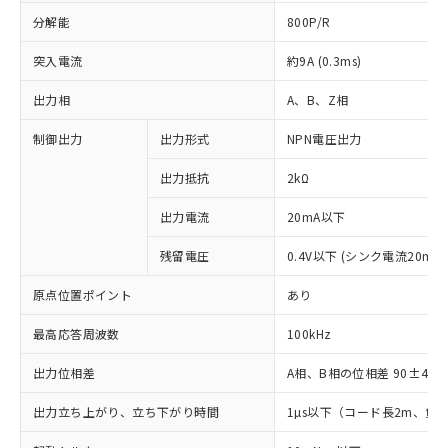
分解能
800P/R
突入電流
約9A (0.3ms)
出力相
A、B、Z相
制御出力
出力形式
NPN電圧出力
出力抵抗
2kΩ
出力電流
20mA以下
残留電圧
0.4V以下 (シンク電流20mA
原点位置ポイント
あり
最高応答周波数
100kHz
出力位相差
A相、B相の位相差 90±45°(1
出力立ち上がり、立ち下がり時間
1µs以下（コード長2m、負荷
※1 対応状況