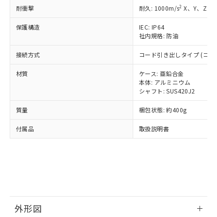
準価格とは異なる場合があることをご
類(PBB) 1000ppm以下、ポリ臭化ジフェニルエーテル類
Cr(Ⅵ)(六価クロム) : 1000ppm、 PBBs(ポリ臭化ビフェ
とります。
2
耐衝撃
耐久: 1000m/s
X、Y、Z 各
了承ください。
(PBDE) 1000ppm以下、フタル酸ビス(2-エチルヘキシ
○
一定数以上の在庫あり
ニル類) : 1000ppm、 PBDEs(ポリ臭化ジフェニルエーテ
当社は規制貨物を破棄する場合は、完
ル) (DEHP)(別名：DOP) 1000ppm以下、フタル酸ブチ
正式な納期状況および標準価格はお客
ル類) : 1000ppm、
ルベンジル（BBP） 1000ppm以下、フタル酸ジブチル
保護構造
IEC: IP64
全に破砕するなど、違法に輸出されな
DBP(フタル酸ジブチル) : 1000ppm、 DIBP(フタル酸ジ
様のお取引先、またはお客様担当のオ
（DBP） 1000ppm以下、フタル酸ジイソブチル
イソブチル) : 1000ppm、 BBP(フタル酸ブチルベンジ
社内規格: 防油
△
一定数には満たないが在庫あり
いよう必要な手段を講じます。
ムロン制御機器販売店・当社販売員に
(DIBP) 1000ppm以下
ル) : 1000ppm、
当社は貴社製品を、核兵器、ミサイ
但し、RoHS指令で産業用監視および制御機器に対する
DEHP(フタル酸ビス(2-エチルヘキシル)) : 1000ppm
ご相談ください。
接続方式
コード引き出しタイプ (コード
適用除外項目は除く。
ル、化学兵器、生物兵器またはその他
－
在庫なし(最新の在庫状況につ
オムロン制御機器販売店や当社販売拠
フタル酸エステル類の４物質については閾値を超える意
武器並びにこれらの製造装置等に一切
いては、お客様のお取引先、ま
図的な使用がないことを確認しています。
点は「
販売ネットワーク
」をご確認
材質
ケース: 亜鉛合金
※2 環境保護使用期限
使用いたしません。
たはお客様担当のオムロン制御
ください。
本体: アルミニウム
当社は、貴社製品を第三者に販売する
機器販売店・当社販売員にご確
シャフト: SUS420J2
在庫状況および標準価格結果を当社の
※2 対応予定月
「ｅ」：有害物質（10物質）のすべてが基
場合は、上記1、2および3の内容を当
認ください)
事前の承諾なく第三者に漏洩または開
準値以下であることを示します。
該第三者に通知します。また当社は、
質量
梱包状態: 約400g
示しないようお願いします。
部品在庫の切り替え状況などにより、予定
「10」：通常の使用状況下において有害物
販売先および販売に係わる関係者が違
マイパーツ機能（部品リスト作成サー
空
受注生産機種、また在庫状況の
月が前後することがあります。
質が外部に漏えいし、環境に深刻な影響を
付属品
取扱説明書
法に輸出するおそれがある場合は、取
ビス）をご利用いただくには、I-Web
白
情報を公開していない機種
及ぼさない年数を意味します。
り引きをいたしません。
メンバーズにご登録されている必要が
「－」：未確認です。当社販売部門へお問
あります。
い合わせください。
お客様が当ウェブサイト上で当社にご
※3 非含有証明書ダウンロード
登録された部品リストについて、当社
および当社の共同利用者が、当社の製
下記の非含有証明書をダウンロードするこ
品・サービスに関するお客様との取
とができます。
合意する
キャンセル
引・商談に必要な範囲で利用すること
外形図
をご了承ください。