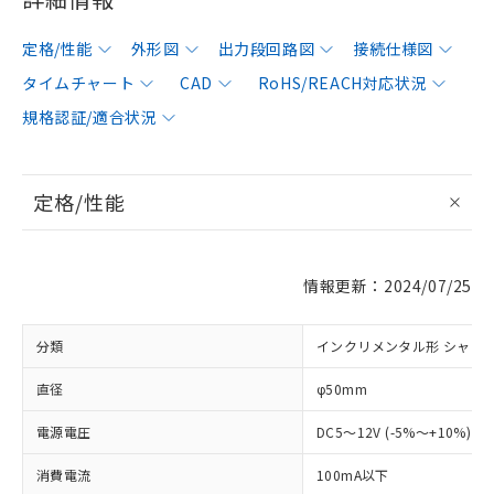
定格/性能
外形図
出力段回路図
接続仕様図
タイムチャート
CAD
RoHS/REACH対応状況
規格認証/適合状況
定格/性能
情報更新：2024/07/25
分類
インクリメンタル形 シャフ
直径
φ50mm
電源電圧
DC5～12V (-5%～+10%) 
消費電流
100mA以下