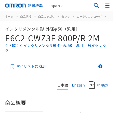
制御機器
Japan
ホーム
>
商品情報
>
商品カテゴリ
>
センサ
>
ロータリエンコーダ
>
イ
インクリメンタル形 外径φ50（汎用）
E6C2-CWZ3E 800P/R 2M
E6C2-C インクリメンタル形 外径φ50（汎用） 形式セレク
タ
マイリストに追加
日本語
English
PDF出力
商品概要