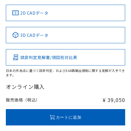
（イギリス
（ノルウェー
（フランス
（韓国
船舶規格）
船舶規格）
船舶規格）
船舶規格
中国 RoHS
注意事項・凡例
2D CADデータ
No
No
No
No
中国 RoHS表
※1 ※2
3D CADデータ
この製品の規格認証/適合状況ページへ
Pb
Hg
Cd
Cr(VI)
その他の認証はこちらのページからご検索ください
該非判定見解書/項目別対比表
X
O
O
O
日本の外為法に基づく該非判定、およびEAR再輸出規制に関する見解が入手でき
ます。
"対応済み"や非含有の記載がされた商品であっても、流通
在庫等で未対応品が混在する可能性があります。
オンライン購入
非含有品が必要な際は、弊社営業部門もしくは販売店へお
問い合わせください。
¥ 39,050
販売価格（税込）
この製品のRoHS/REACH対応状況ページへ
カートに追加