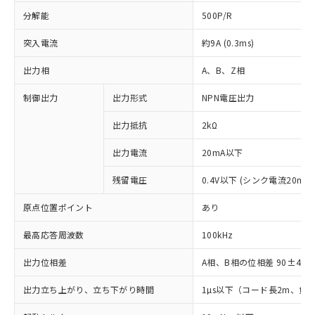
分解能
500P/R
突入電流
約9A (0.3ms)
出力相
A、B、Z相
制御出力
出力形式
NPN電圧出力
出力抵抗
2kΩ
出力電流
20mA以下
残留電圧
0.4V以下 (シンク電流20mA
原点位置ポイント
あり
最高応答周波数
100kHz
出力位相差
A相、B相の位相差 90±45°(1
出力立ち上がり、立ち下がり時間
1µs以下（コード長2m、負荷
※1 対応状況