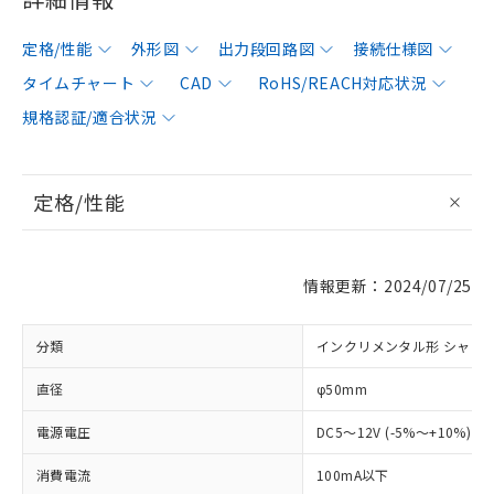
定格/性能
外形図
出力段回路図
接続仕様図
タイムチャート
CAD
RoHS/REACH対応状況
規格認証/適合状況
定格/性能
情報更新：2024/07/25
分類
インクリメンタル形 シャフ
直径
φ50mm
電源電圧
DC5～12V (-5%～+10%) 
消費電流
100mA以下