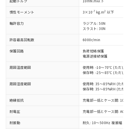
起動トルク
10mN.m以下
対応済み：EU RoHS指令（10物質）の
非含有に対応した製品が提供可能な商品で
-7
2
慣性モーメント
3×10
kg.m
以下
す。
対応予定：EU RoHS指令（10物質）の非含
軸許容力
ラジアル: 50N
ご利用条件
スラスト: 30N
有に対応した製品に切り替える予定のある
商品です。
許容最高回転数
6000r/min
対応予定なし：EU RoHS指令（10物質）の
以下の条件をお読みいただき、同意のうえ
非含有に非対応の商品で、対応品を出す予
保護回路
負荷短絡保護
ご利用ください。
定はありません。
電源逆接続保護
調査・確認中：EU RoHS指令（10物質）の
本サービスは、当社制御機器事業取扱
※1 中国RoHS○×表
非含有の対応状況を調査中または確認中の
周囲温度範囲
使用時: -10～70℃ (ただ
商品の当社在庫状況および標準価格
商品です。
保存時: -25～85℃ (ただ
(税抜)を提供させていただくもので
「○」：最大均質材料含有率が中国RoHSの
非該当品：ライセンス料など無形物で、有
す。
基準値以下であることを示します。
害物質有無と関係のない商品です。
周囲湿度範囲
使用時: 35～85%RH (た
当社制御機器事業取扱商品の中には、
「×」：最大均質材料含有率が中国RoHSの
保存時: 35～85%RH (た
仕入先様の事情により、非含有部品として
本サービスの対象外となる商品もある
基準値を超えていることを示します。
いたものが、含有品と判明した場合などや
当社は、これら貴社製品のうち、外国
ことをご了承ください。
絶縁抵抗
充電部一括とケース間: 100M
「－」：未確認です。当社販売部門へお問
むを得ず変更することがあります。
為替および外国貿易法に定める商品
在庫状況および標準価格照会結果は、
い合わせください。
（以下｢規制貨物等」という）を輸出
記載している更新日時点での社内デー
耐電圧
充電部一括とケース間: AC500V 
*EU RoHS指令（10物質）：
または国外への提供する場合は、日本
記
タに基づき作成されるものであり、閲
説明
鉛(Pb) 1000ppm以下、 水銀(Hg) 1000ppm以下、 カド
*中国RoHS10物質の基準値 (GB/T26572)：
国政府の輸出許可(または役務取引許
耐振動
耐久: 10～500Hz 複振幅 2
号
覧された時点での実際の在庫および標
ミウム(Cd) 100ppm以下、
Pb(鉛) :1000ppm、 Hg(水銀) : 1000ppm、 Cd(カドミウ
可)を取得するなどの必要な手続きを
六価クロム(Cr(Ⅵ)) 1000ppm以下、ポリ臭化ビフェニル
ム) : 100ppm、