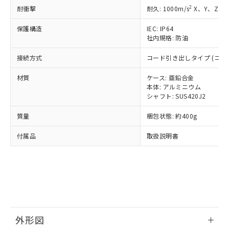
準価格とは異なる場合があることをご
類(PBB) 1000ppm以下、ポリ臭化ジフェニルエーテル類
Cr(Ⅵ)(六価クロム) : 1000ppm、 PBBs(ポリ臭化ビフェ
とります。
2
耐衝撃
耐久: 1000m/s
X、Y、Z 各
了承ください。
(PBDE) 1000ppm以下、フタル酸ビス(2-エチルヘキシ
○
一定数以上の在庫あり
ニル類) : 1000ppm、 PBDEs(ポリ臭化ジフェニルエーテ
当社は規制貨物を破棄する場合は、完
ル) (DEHP)(別名：DOP) 1000ppm以下、フタル酸ブチ
正式な納期状況および標準価格はお客
ル類) : 1000ppm、
ルベンジル（BBP） 1000ppm以下、フタル酸ジブチル
保護構造
IEC: IP64
全に破砕するなど、違法に輸出されな
DBP(フタル酸ジブチル) : 1000ppm、 DIBP(フタル酸ジ
様のお取引先、またはお客様担当のオ
（DBP） 1000ppm以下、フタル酸ジイソブチル
イソブチル) : 1000ppm、 BBP(フタル酸ブチルベンジ
社内規格: 防油
△
一定数には満たないが在庫あり
いよう必要な手段を講じます。
ムロン制御機器販売店・当社販売員に
(DIBP) 1000ppm以下
ル) : 1000ppm、
当社は貴社製品を、核兵器、ミサイ
但し、RoHS指令で産業用監視および制御機器に対する
DEHP(フタル酸ビス(2-エチルヘキシル)) : 1000ppm
ご相談ください。
接続方式
コード引き出しタイプ (コード
適用除外項目は除く。
ル、化学兵器、生物兵器またはその他
－
在庫なし(最新の在庫状況につ
オムロン制御機器販売店や当社販売拠
フタル酸エステル類の４物質については閾値を超える意
武器並びにこれらの製造装置等に一切
いては、お客様のお取引先、ま
図的な使用がないことを確認しています。
点は「
販売ネットワーク
」をご確認
材質
ケース: 亜鉛合金
※2 環境保護使用期限
使用いたしません。
たはお客様担当のオムロン制御
ください。
本体: アルミニウム
当社は、貴社製品を第三者に販売する
機器販売店・当社販売員にご確
シャフト: SUS420J2
在庫状況および標準価格結果を当社の
※2 対応予定月
「ｅ」：有害物質（10物質）のすべてが基
場合は、上記1、2および3の内容を当
認ください)
事前の承諾なく第三者に漏洩または開
準値以下であることを示します。
該第三者に通知します。また当社は、
質量
梱包状態: 約400g
示しないようお願いします。
部品在庫の切り替え状況などにより、予定
「10」：通常の使用状況下において有害物
販売先および販売に係わる関係者が違
マイパーツ機能（部品リスト作成サー
空
受注生産機種、また在庫状況の
月が前後することがあります。
質が外部に漏えいし、環境に深刻な影響を
付属品
取扱説明書
法に輸出するおそれがある場合は、取
ビス）をご利用いただくには、I-Web
白
情報を公開していない機種
及ぼさない年数を意味します。
り引きをいたしません。
メンバーズにご登録されている必要が
「－」：未確認です。当社販売部門へお問
あります。
い合わせください。
お客様が当ウェブサイト上で当社にご
※3 非含有証明書ダウンロード
登録された部品リストについて、当社
および当社の共同利用者が、当社の製
下記の非含有証明書をダウンロードするこ
品・サービスに関するお客様との取
とができます。
合意する
キャンセル
引・商談に必要な範囲で利用すること
外形図
をご了承ください。