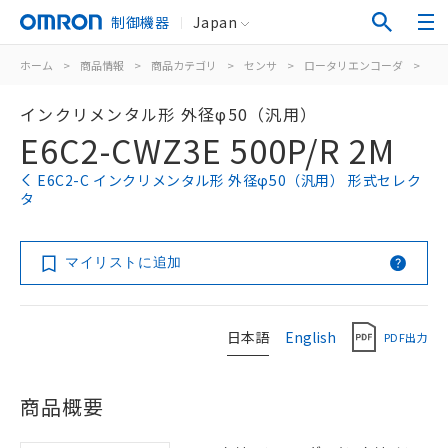
制御機器
Japan
ホーム
>
商品情報
>
商品カテゴリ
>
センサ
>
ロータリエンコーダ
>
イ
インクリメンタル形 外径φ50（汎用）
E6C2-CWZ3E 500P/R 2M
E6C2-C インクリメンタル形 外径φ50（汎用） 形式セレク
タ
マイリストに追加
日本語
English
PDF出力
商品概要