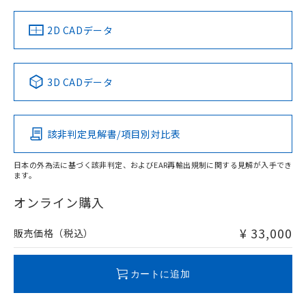
（イギリス
（ノルウェー
（フランス
（韓国
船舶規格）
船舶規格）
船舶規格）
船舶規格
中国 RoHS
注意事項・凡例
2D CADデータ
No
No
No
No
中国 RoHS表
※1 ※2
3D CADデータ
この製品の規格認証/適合状況ページへ
Pb
Hg
Cd
Cr(VI)
その他の認証はこちらのページからご検索ください
該非判定見解書/項目別対比表
X
O
O
O
日本の外為法に基づく該非判定、およびEAR再輸出規制に関する見解が入手でき
ます。
"対応済み"や非含有の記載がされた商品であっても、流通
在庫等で未対応品が混在する可能性があります。
オンライン購入
非含有品が必要な際は、弊社営業部門もしくは販売店へお
問い合わせください。
¥ 33,000
販売価格（税込）
この製品のRoHS/REACH対応状況ページへ
カートに追加