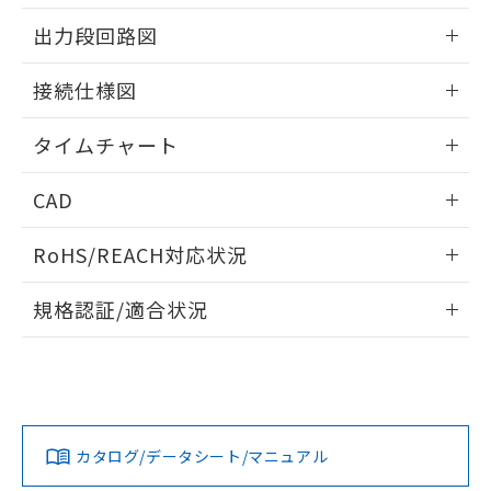
EU RoHS指令（10物質）の非含有証明書
※当社の共同利用者とは、
"個人情報
情報更新：2024/07/25
51物質の非含有証明書（当社基準）
出力段回路図
の共同利用に関して"
の「1.共同利
※本証明書は発行日時点で非含有を証明す
用者の範囲」に記載されている法人を
情報更新：2024/07/25
るもので、過去に遡って非含有を証明する
指します。
接続仕様図
ものではありません。
また、RoHS指令のフタル酸エステル類４
情報更新：2024/07/25
タイムチャート
物質の対応では、対応完了までの期間は出
荷製品に未対応品が混在することから備考
情報更新：2024/07/25
欄に対応日を記載しておりました。
CAD
既に当社にて対応品への在庫切替を完了
していることから、特段のことがない限
ログイン/会員登録いただくと、CADデータをダウンロー
RoHS/REACH対応状況
り、2022年1月12日より割愛しておりま
ドすることができます。
す。
情報更新：2026/7/29
規格認証/適合状況
ログイン/会員登録
EU RoHS
注意事項・凡例
UL認証
CSA認証
CEマーキング
No
No
Yes
対応状況
対応予定月
※1
※2
ダウンロードデータをご利用いただく前に、以下を必ずお読
みください。
カタログ/データシート/マニュアル
対応済み
ソフトウェアの使用条件
LR型式承認
DNV型式承認
BV型式承認
KR型式承