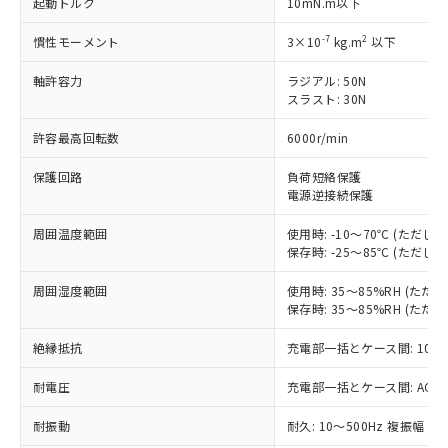
起動トルク
10mN.m以下
対応済み：EU RoHS指令（10物質）の
非含有に対応した製品が提供可能な商品で
-7
2
慣性モーメント
3×10
kg.m
以下
す。
対応予定：EU RoHS指令（10物質）の非含
軸許容力
ラジアル: 50N
ご利用条件
スラスト: 30N
有に対応した製品に切り替える予定のある
商品です。
許容最高回転数
6000r/min
対応予定なし：EU RoHS指令（10物質）の
以下の条件をお読みいただき、同意のうえ
非含有に非対応の商品で、対応品を出す予
保護回路
負荷短絡保護
ご利用ください。
定はありません。
電源逆接続保護
調査・確認中：EU RoHS指令（10物質）の
本サービスは、当社制御機器事業取扱
※1 中国RoHS○×表
非含有の対応状況を調査中または確認中の
周囲温度範囲
使用時: -10～70℃ (ただ
商品の当社在庫状況および標準価格
商品です。
保存時: -25～85℃ (ただ
(税抜)を提供させていただくもので
「○」：最大均質材料含有率が中国RoHSの
非該当品：ライセンス料など無形物で、有
す。
基準値以下であることを示します。
害物質有無と関係のない商品です。
周囲湿度範囲
使用時: 35～85%RH (た
当社制御機器事業取扱商品の中には、
「×」：最大均質材料含有率が中国RoHSの
保存時: 35～85%RH (た
仕入先様の事情により、非含有部品として
本サービスの対象外となる商品もある
基準値を超えていることを示します。
いたものが、含有品と判明した場合などや
当社は、これら貴社製品のうち、外国
ことをご了承ください。
絶縁抵抗
充電部一括とケース間: 100M
「－」：未確認です。当社販売部門へお問
むを得ず変更することがあります。
為替および外国貿易法に定める商品
在庫状況および標準価格照会結果は、
い合わせください。
（以下｢規制貨物等」という）を輸出
記載している更新日時点での社内デー
耐電圧
充電部一括とケース間: AC500V 
*EU RoHS指令（10物質）：
または国外への提供する場合は、日本
記
タに基づき作成されるものであり、閲
説明
鉛(Pb) 1000ppm以下、 水銀(Hg) 1000ppm以下、 カド
*中国RoHS10物質の基準値 (GB/T26572)：
国政府の輸出許可(または役務取引許
耐振動
耐久: 10～500Hz 複振幅 2
号
覧された時点での実際の在庫および標
ミウム(Cd) 100ppm以下、
Pb(鉛) :1000ppm、 Hg(水銀) : 1000ppm、 Cd(カドミウ
可)を取得するなどの必要な手続きを
六価クロム(Cr(Ⅵ)) 1000ppm以下、ポリ臭化ビフェニル
ム) : 100ppm、