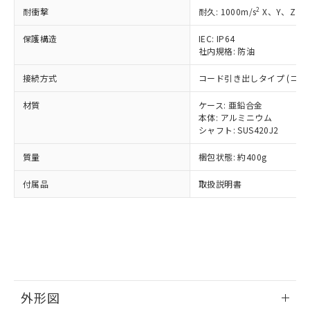
準価格とは異なる場合があることをご
類(PBB) 1000ppm以下、ポリ臭化ジフェニルエーテル類
Cr(Ⅵ)(六価クロム) : 1000ppm、 PBBs(ポリ臭化ビフェ
とります。
2
耐衝撃
耐久: 1000m/s
X、Y、Z 各
了承ください。
(PBDE) 1000ppm以下、フタル酸ビス(2-エチルヘキシ
○
一定数以上の在庫あり
ニル類) : 1000ppm、 PBDEs(ポリ臭化ジフェニルエーテ
当社は規制貨物を破棄する場合は、完
ル) (DEHP)(別名：DOP) 1000ppm以下、フタル酸ブチ
正式な納期状況および標準価格はお客
ル類) : 1000ppm、
ルベンジル（BBP） 1000ppm以下、フタル酸ジブチル
保護構造
IEC: IP64
全に破砕するなど、違法に輸出されな
DBP(フタル酸ジブチル) : 1000ppm、 DIBP(フタル酸ジ
様のお取引先、またはお客様担当のオ
（DBP） 1000ppm以下、フタル酸ジイソブチル
イソブチル) : 1000ppm、 BBP(フタル酸ブチルベンジ
社内規格: 防油
△
一定数には満たないが在庫あり
いよう必要な手段を講じます。
ムロン制御機器販売店・当社販売員に
(DIBP) 1000ppm以下
ル) : 1000ppm、
当社は貴社製品を、核兵器、ミサイ
但し、RoHS指令で産業用監視および制御機器に対する
DEHP(フタル酸ビス(2-エチルヘキシル)) : 1000ppm
ご相談ください。
接続方式
コード引き出しタイプ (コード
適用除外項目は除く。
ル、化学兵器、生物兵器またはその他
－
在庫なし(最新の在庫状況につ
オムロン制御機器販売店や当社販売拠
フタル酸エステル類の４物質については閾値を超える意
武器並びにこれらの製造装置等に一切
いては、お客様のお取引先、ま
図的な使用がないことを確認しています。
点は「
販売ネットワーク
」をご確認
材質
ケース: 亜鉛合金
※2 環境保護使用期限
使用いたしません。
たはお客様担当のオムロン制御
ください。
本体: アルミニウム
当社は、貴社製品を第三者に販売する
機器販売店・当社販売員にご確
シャフト: SUS420J2
在庫状況および標準価格結果を当社の
※2 対応予定月
「ｅ」：有害物質（10物質）のすべてが基
場合は、上記1、2および3の内容を当
認ください)
事前の承諾なく第三者に漏洩または開
準値以下であることを示します。
該第三者に通知します。また当社は、
質量
梱包状態: 約400g
示しないようお願いします。
部品在庫の切り替え状況などにより、予定
「10」：通常の使用状況下において有害物
販売先および販売に係わる関係者が違
マイパーツ機能（部品リスト作成サー
空
受注生産機種、また在庫状況の
月が前後することがあります。
質が外部に漏えいし、環境に深刻な影響を
付属品
取扱説明書
法に輸出するおそれがある場合は、取
ビス）をご利用いただくには、I-Web
白
情報を公開していない機種
及ぼさない年数を意味します。
り引きをいたしません。
メンバーズにご登録されている必要が
「－」：未確認です。当社販売部門へお問
あります。
い合わせください。
お客様が当ウェブサイト上で当社にご
※3 非含有証明書ダウンロード
登録された部品リストについて、当社
および当社の共同利用者が、当社の製
下記の非含有証明書をダウンロードするこ
品・サービスに関するお客様との取
とができます。
合意する
キャンセル
引・商談に必要な範囲で利用すること
外形図
をご了承ください。