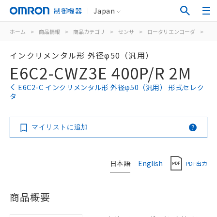
制御機器
Japan
ホーム
>
商品情報
>
商品カテゴリ
>
センサ
>
ロータリエンコーダ
>
イ
インクリメンタル形 外径φ50（汎用）
E6C2-CWZ3E 400P/R 2M
E6C2-C インクリメンタル形 外径φ50（汎用） 形式セレク
タ
マイリストに追加
日本語
English
PDF出力
商品概要