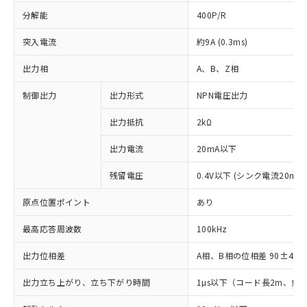
分解能
400P/R
突入電流
約9A (0.3ms)
出力相
A、B、Z相
制御出力
出力形式
NPN電圧出力
出力抵抗
2kΩ
出力電流
20mA以下
残留電圧
0.4V以下 (シンク電流20mA
原点位置ポイント
あり
最高応答周波数
100kHz
出力位相差
A相、B相の位相差 90±45°(1
出力立ち上がり、立ち下がり時間
1µs以下（コード長2m、負荷
※1 対応状況