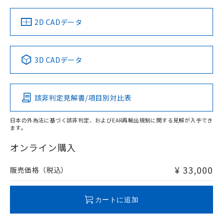
（イギリス
（ノルウェー
（フランス
（韓国
船舶規格）
船舶規格）
船舶規格）
船舶規格
中国 RoHS
注意事項・凡例
2D CADデータ
No
No
No
No
中国 RoHS表
※1 ※2
3D CADデータ
この製品の規格認証/適合状況ページへ
Pb
Hg
Cd
Cr(VI)
その他の認証はこちらのページからご検索ください
該非判定見解書/項目別対比表
X
O
O
O
日本の外為法に基づく該非判定、およびEAR再輸出規制に関する見解が入手でき
ます。
"対応済み"や非含有の記載がされた商品であっても、流通
在庫等で未対応品が混在する可能性があります。
オンライン購入
非含有品が必要な際は、弊社営業部門もしくは販売店へお
問い合わせください。
¥ 33,000
販売価格（税込）
この製品のRoHS/REACH対応状況ページへ
カートに追加