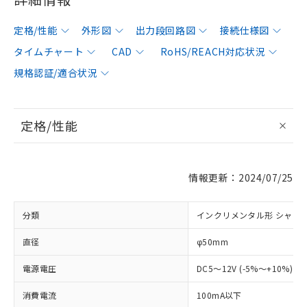
定格/性能
外形図
出力段回路図
接続仕様図
タイムチャート
CAD
RoHS/REACH対応状況
規格認証/適合状況
定格/性能
情報更新：2024/07/25
分類
インクリメンタル形 シャフ
直径
φ50mm
電源電圧
DC5～12V (-5%～+10%) 
消費電流
100mA以下