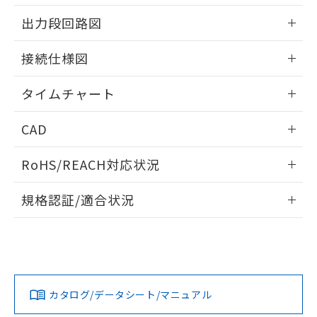
EU RoHS指令（10物質）の非含有証明書
※当社の共同利用者とは、
"個人情報
情報更新：2024/07/25
51物質の非含有証明書（当社基準）
出力段回路図
の共同利用に関して"
の「1.共同利
※本証明書は発行日時点で非含有を証明す
用者の範囲」に記載されている法人を
情報更新：2024/07/25
るもので、過去に遡って非含有を証明する
指します。
接続仕様図
ものではありません。
また、RoHS指令のフタル酸エステル類４
情報更新：2024/07/25
タイムチャート
物質の対応では、対応完了までの期間は出
荷製品に未対応品が混在することから備考
情報更新：2024/07/25
欄に対応日を記載しておりました。
CAD
既に当社にて対応品への在庫切替を完了
していることから、特段のことがない限
ログイン/会員登録いただくと、CADデータをダウンロー
RoHS/REACH対応状況
り、2022年1月12日より割愛しておりま
ドすることができます。
す。
情報更新：2026/7/29
規格認証/適合状況
ログイン/会員登録
EU RoHS
注意事項・凡例
UL認証
CSA認証
CEマーキング
No
No
Yes
対応状況
対応予定月
※1
※2
ダウンロードデータをご利用いただく前に、以下を必ずお読
みください。
カタログ/データシート/マニュアル
対応済み
ソフトウェアの使用条件
LR型式承認
DNV型式承認
BV型式承認
KR型式承