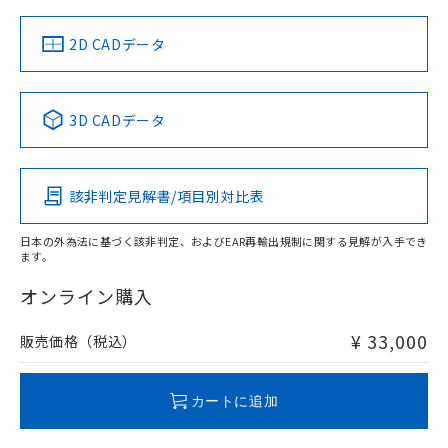
（イギリス
（ノルウェー
（フランス
（韓国
船舶規格）
船舶規格）
船舶規格）
船舶規格
中国 RoHS
注意事項・凡例
2D CADデータ
No
No
No
No
中国 RoHS表
※1 ※2
3D CADデータ
この製品の規格認証/適合状況ページへ
Pb
Hg
Cd
Cr(VI)
その他の認証はこちらのページからご検索ください
該非判定見解書/項目別対比表
X
O
O
O
日本の外為法に基づく該非判定、およびEAR再輸出規制に関する見解が入手でき
ます。
"対応済み"や非含有の記載がされた商品であっても、流通
在庫等で未対応品が混在する可能性があります。
オンライン購入
非含有品が必要な際は、弊社営業部門もしくは販売店へお
問い合わせください。
¥ 33,000
販売価格（税込）
この製品のRoHS/REACH対応状況ページへ
カートに追加