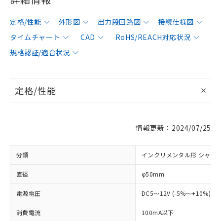
定格/性能
外形図
出力段回路図
接続仕様図
タイムチャート
CAD
RoHS/REACH対応状況
規格認証/適合状況
定格/性能
情報更新：2024/07/25
分類
インクリメンタル形 シャフ
直径
φ50mm
電源電圧
DC5～12V (-5%～+10%) 
消費電流
100mA以下