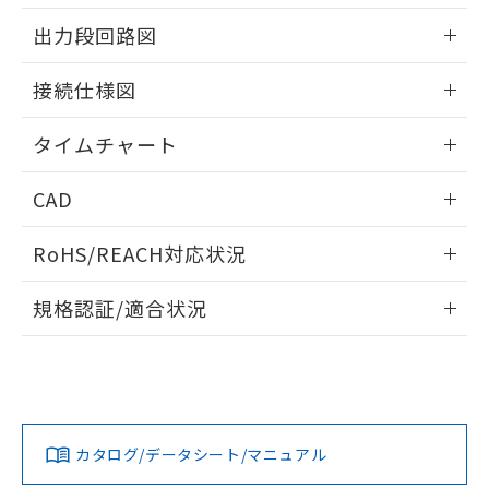
EU RoHS指令（10物質）の非含有証明書
※当社の共同利用者とは、
"個人情報
情報更新：2024/07/25
51物質の非含有証明書（当社基準）
出力段回路図
の共同利用に関して"
の「1.共同利
※本証明書は発行日時点で非含有を証明す
用者の範囲」に記載されている法人を
情報更新：2024/07/25
るもので、過去に遡って非含有を証明する
指します。
接続仕様図
ものではありません。
また、RoHS指令のフタル酸エステル類４
情報更新：2024/07/25
タイムチャート
物質の対応では、対応完了までの期間は出
荷製品に未対応品が混在することから備考
情報更新：2024/07/25
欄に対応日を記載しておりました。
CAD
既に当社にて対応品への在庫切替を完了
していることから、特段のことがない限
ログイン/会員登録いただくと、CADデータをダウンロー
RoHS/REACH対応状況
り、2022年1月12日より割愛しておりま
ドすることができます。
す。
情報更新：2026/7/29
規格認証/適合状況
ログイン/会員登録
EU RoHS
注意事項・凡例
UL認証
CSA認証
CEマーキング
No
No
Yes
対応状況
対応予定月
※1
※2
ダウンロードデータをご利用いただく前に、以下を必ずお読
みください。
カタログ/データシート/マニュアル
対応済み
ソフトウェアの使用条件
LR型式承認
DNV型式承認
BV型式承認
KR型式承