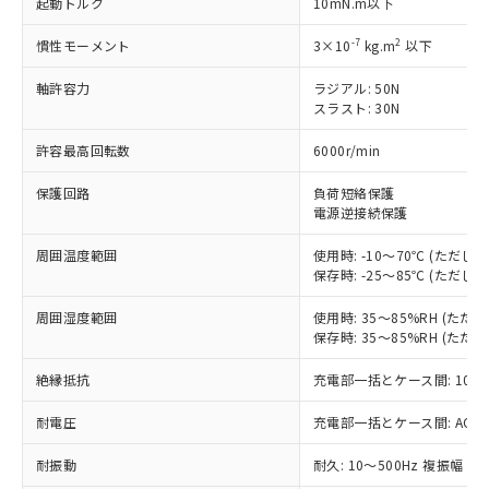
起動トルク
10mN.m以下
対応済み：EU RoHS指令（10物質）の
非含有に対応した製品が提供可能な商品で
-7
2
慣性モーメント
3×10
kg.m
以下
す。
対応予定：EU RoHS指令（10物質）の非含
軸許容力
ラジアル: 50N
ご利用条件
スラスト: 30N
有に対応した製品に切り替える予定のある
商品です。
許容最高回転数
6000r/min
対応予定なし：EU RoHS指令（10物質）の
以下の条件をお読みいただき、同意のうえ
非含有に非対応の商品で、対応品を出す予
保護回路
負荷短絡保護
ご利用ください。
定はありません。
電源逆接続保護
調査・確認中：EU RoHS指令（10物質）の
本サービスは、当社制御機器事業取扱
※1 中国RoHS○×表
非含有の対応状況を調査中または確認中の
周囲温度範囲
使用時: -10～70℃ (ただ
商品の当社在庫状況および標準価格
商品です。
保存時: -25～85℃ (ただ
(税抜)を提供させていただくもので
「○」：最大均質材料含有率が中国RoHSの
非該当品：ライセンス料など無形物で、有
す。
基準値以下であることを示します。
害物質有無と関係のない商品です。
周囲湿度範囲
使用時: 35～85%RH (た
当社制御機器事業取扱商品の中には、
「×」：最大均質材料含有率が中国RoHSの
保存時: 35～85%RH (た
仕入先様の事情により、非含有部品として
本サービスの対象外となる商品もある
基準値を超えていることを示します。
いたものが、含有品と判明した場合などや
当社は、これら貴社製品のうち、外国
ことをご了承ください。
絶縁抵抗
充電部一括とケース間: 100M
「－」：未確認です。当社販売部門へお問
むを得ず変更することがあります。
為替および外国貿易法に定める商品
在庫状況および標準価格照会結果は、
い合わせください。
（以下｢規制貨物等」という）を輸出
記載している更新日時点での社内デー
耐電圧
充電部一括とケース間: AC500V 
*EU RoHS指令（10物質）：
または国外への提供する場合は、日本
記
タに基づき作成されるものであり、閲
説明
鉛(Pb) 1000ppm以下、 水銀(Hg) 1000ppm以下、 カド
*中国RoHS10物質の基準値 (GB/T26572)：
国政府の輸出許可(または役務取引許
耐振動
耐久: 10～500Hz 複振幅 2
号
覧された時点での実際の在庫および標
ミウム(Cd) 100ppm以下、
Pb(鉛) :1000ppm、 Hg(水銀) : 1000ppm、 Cd(カドミウ
可)を取得するなどの必要な手続きを
六価クロム(Cr(Ⅵ)) 1000ppm以下、ポリ臭化ビフェニル
ム) : 100ppm、