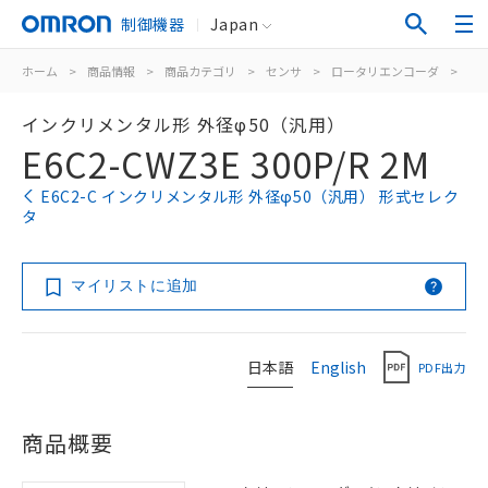
制御機器
Japan
ホーム
>
商品情報
>
商品カテゴリ
>
センサ
>
ロータリエンコーダ
>
イ
インクリメンタル形 外径φ50（汎用）
E6C2-CWZ3E 300P/R 2M
E6C2-C インクリメンタル形 外径φ50（汎用） 形式セレク
タ
マイリストに追加
日本語
English
PDF出力
商品概要