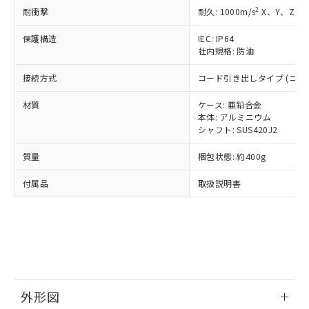
準価格とは異なる場合があることをご
類(PBB) 1000ppm以下、ポリ臭化ジフェニルエーテル類
Cr(Ⅵ)(六価クロム) : 1000ppm、 PBBs(ポリ臭化ビフェ
とります。
2
耐衝撃
耐久: 1000m/s
X、Y、Z 各
了承ください。
(PBDE) 1000ppm以下、フタル酸ビス(2-エチルヘキシ
○
一定数以上の在庫あり
ニル類) : 1000ppm、 PBDEs(ポリ臭化ジフェニルエーテ
当社は規制貨物を破棄する場合は、完
ル) (DEHP)(別名：DOP) 1000ppm以下、フタル酸ブチ
正式な納期状況および標準価格はお客
ル類) : 1000ppm、
ルベンジル（BBP） 1000ppm以下、フタル酸ジブチル
保護構造
IEC: IP64
全に破砕するなど、違法に輸出されな
DBP(フタル酸ジブチル) : 1000ppm、 DIBP(フタル酸ジ
様のお取引先、またはお客様担当のオ
（DBP） 1000ppm以下、フタル酸ジイソブチル
イソブチル) : 1000ppm、 BBP(フタル酸ブチルベンジ
社内規格: 防油
△
一定数には満たないが在庫あり
いよう必要な手段を講じます。
ムロン制御機器販売店・当社販売員に
(DIBP) 1000ppm以下
ル) : 1000ppm、
当社は貴社製品を、核兵器、ミサイ
但し、RoHS指令で産業用監視および制御機器に対する
DEHP(フタル酸ビス(2-エチルヘキシル)) : 1000ppm
ご相談ください。
接続方式
コード引き出しタイプ (コード
適用除外項目は除く。
ル、化学兵器、生物兵器またはその他
－
在庫なし(最新の在庫状況につ
オムロン制御機器販売店や当社販売拠
フタル酸エステル類の４物質については閾値を超える意
武器並びにこれらの製造装置等に一切
いては、お客様のお取引先、ま
図的な使用がないことを確認しています。
点は「
販売ネットワーク
」をご確認
材質
ケース: 亜鉛合金
※2 環境保護使用期限
使用いたしません。
たはお客様担当のオムロン制御
ください。
本体: アルミニウム
当社は、貴社製品を第三者に販売する
機器販売店・当社販売員にご確
シャフト: SUS420J2
在庫状況および標準価格結果を当社の
※2 対応予定月
「ｅ」：有害物質（10物質）のすべてが基
場合は、上記1、2および3の内容を当
認ください)
事前の承諾なく第三者に漏洩または開
準値以下であることを示します。
該第三者に通知します。また当社は、
質量
梱包状態: 約400g
示しないようお願いします。
部品在庫の切り替え状況などにより、予定
「10」：通常の使用状況下において有害物
販売先および販売に係わる関係者が違
マイパーツ機能（部品リスト作成サー
空
受注生産機種、また在庫状況の
月が前後することがあります。
質が外部に漏えいし、環境に深刻な影響を
付属品
取扱説明書
法に輸出するおそれがある場合は、取
ビス）をご利用いただくには、I-Web
白
情報を公開していない機種
及ぼさない年数を意味します。
り引きをいたしません。
メンバーズにご登録されている必要が
「－」：未確認です。当社販売部門へお問
あります。
い合わせください。
お客様が当ウェブサイト上で当社にご
※3 非含有証明書ダウンロード
登録された部品リストについて、当社
および当社の共同利用者が、当社の製
下記の非含有証明書をダウンロードするこ
品・サービスに関するお客様との取
とができます。
合意する
キャンセル
引・商談に必要な範囲で利用すること
外形図
をご了承ください。