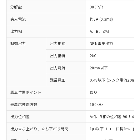
分解能
300P/R
突入電流
約9A (0.3ms)
出力相
A、B、Z相
制御出力
出力形式
NPN電圧出力
出力抵抗
2kΩ
出力電流
20mA以下
残留電圧
0.4V以下 (シンク電流20mA
原点位置ポイント
あり
最高応答周波数
100kHz
出力位相差
A相、B相の位相差 90±45°(1
出力立ち上がり、立ち下がり時間
1µs以下（コード長2m、負荷
※1 対応状況