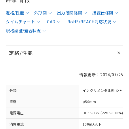
定格/性能
外形図
出力段回路図
接続仕様図
タイムチャート
CAD
RoHS/REACH対応状況
規格認証/適合状況
定格/性能
情報更新：2024/07/25
分類
インクリメンタル形 シャフ
直径
φ50mm
電源電圧
DC5～12V (-5%～+10%) 
消費電流
100mA以下