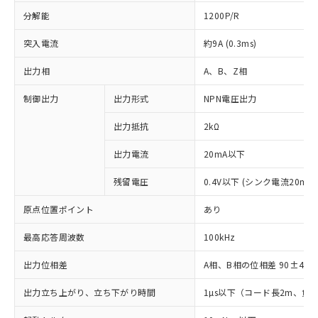
分解能
1200P/R
突入電流
約9A (0.3ms)
出力相
A、B、Z相
制御出力
出力形式
NPN電圧出力
出力抵抗
2kΩ
出力電流
20mA以下
残留電圧
0.4V以下 (シンク電流20mA
原点位置ポイント
あり
最高応答周波数
100kHz
出力位相差
A相、B相の位相差 90±45°(1
出力立ち上がり、立ち下がり時間
1µs以下（コード長2m、負荷
※1 対応状況