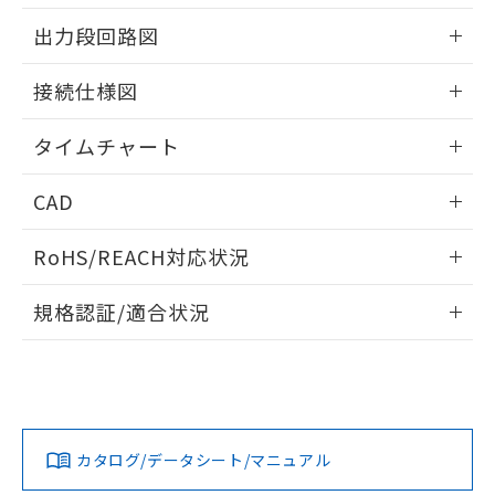
EU RoHS指令（10物質）の非含有証明書
※当社の共同利用者とは、
"個人情報
情報更新：2024/07/25
51物質の非含有証明書（当社基準）
出力段回路図
の共同利用に関して"
の「1.共同利
※本証明書は発行日時点で非含有を証明す
用者の範囲」に記載されている法人を
情報更新：2024/07/25
るもので、過去に遡って非含有を証明する
指します。
接続仕様図
ものではありません。
また、RoHS指令のフタル酸エステル類４
情報更新：2024/07/25
タイムチャート
物質の対応では、対応完了までの期間は出
荷製品に未対応品が混在することから備考
情報更新：2024/07/25
欄に対応日を記載しておりました。
CAD
既に当社にて対応品への在庫切替を完了
していることから、特段のことがない限
ログイン/会員登録いただくと、CADデータをダウンロー
RoHS/REACH対応状況
り、2022年1月12日より割愛しておりま
ドすることができます。
す。
情報更新：2026/7/29
規格認証/適合状況
ログイン/会員登録
EU RoHS
注意事項・凡例
UL認証
CSA認証
CEマーキング
No
No
Yes
対応状況
対応予定月
※1
※2
ダウンロードデータをご利用いただく前に、以下を必ずお読
みください。
カタログ/データシート/マニュアル
対応済み
ソフトウェアの使用条件
LR型式承認
DNV型式承認
BV型式承認
KR型式承