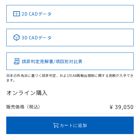
（イギリス
（ノルウェー
（フランス
（韓国
船舶規格）
船舶規格）
船舶規格）
船舶規格
中国 RoHS
注意事項・凡例
2D CADデータ
No
No
No
No
中国 RoHS表
※1 ※2
3D CADデータ
この製品の規格認証/適合状況ページへ
Pb
Hg
Cd
Cr(VI)
その他の認証はこちらのページからご検索ください
該非判定見解書/項目別対比表
X
O
O
O
日本の外為法に基づく該非判定、およびEAR再輸出規制に関する見解が入手でき
ます。
"対応済み"や非含有の記載がされた商品であっても、流通
在庫等で未対応品が混在する可能性があります。
オンライン購入
非含有品が必要な際は、弊社営業部門もしくは販売店へお
問い合わせください。
¥ 39,050
販売価格（税込）
この製品のRoHS/REACH対応状況ページへ
カートに追加