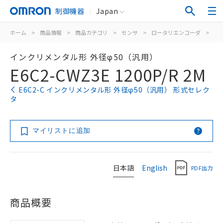
制御機器
Japan
ホーム
>
商品情報
>
商品カテゴリ
>
センサ
>
ロータリエンコーダ
>
イ
インクリメンタル形 外径φ50（汎用）
E6C2-CWZ3E 1200P/R 2M
E6C2-C インクリメンタル形 外径φ50（汎用） 形式セレク
タ
マイリストに追加
日本語
English
PDF出力
商品概要