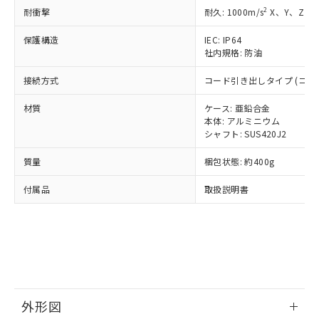
準価格とは異なる場合があることをご
類(PBB) 1000ppm以下、ポリ臭化ジフェニルエーテル類
Cr(Ⅵ)(六価クロム) : 1000ppm、 PBBs(ポリ臭化ビフェ
とります。
2
耐衝撃
耐久: 1000m/s
X、Y、Z 各
了承ください。
(PBDE) 1000ppm以下、フタル酸ビス(2-エチルヘキシ
○
一定数以上の在庫あり
ニル類) : 1000ppm、 PBDEs(ポリ臭化ジフェニルエーテ
当社は規制貨物を破棄する場合は、完
ル) (DEHP)(別名：DOP) 1000ppm以下、フタル酸ブチ
正式な納期状況および標準価格はお客
ル類) : 1000ppm、
ルベンジル（BBP） 1000ppm以下、フタル酸ジブチル
保護構造
IEC: IP64
全に破砕するなど、違法に輸出されな
DBP(フタル酸ジブチル) : 1000ppm、 DIBP(フタル酸ジ
様のお取引先、またはお客様担当のオ
（DBP） 1000ppm以下、フタル酸ジイソブチル
イソブチル) : 1000ppm、 BBP(フタル酸ブチルベンジ
社内規格: 防油
△
一定数には満たないが在庫あり
いよう必要な手段を講じます。
ムロン制御機器販売店・当社販売員に
(DIBP) 1000ppm以下
ル) : 1000ppm、
当社は貴社製品を、核兵器、ミサイ
但し、RoHS指令で産業用監視および制御機器に対する
DEHP(フタル酸ビス(2-エチルヘキシル)) : 1000ppm
ご相談ください。
接続方式
コード引き出しタイプ (コード
適用除外項目は除く。
ル、化学兵器、生物兵器またはその他
－
在庫なし(最新の在庫状況につ
オムロン制御機器販売店や当社販売拠
フタル酸エステル類の４物質については閾値を超える意
武器並びにこれらの製造装置等に一切
いては、お客様のお取引先、ま
図的な使用がないことを確認しています。
点は「
販売ネットワーク
」をご確認
材質
ケース: 亜鉛合金
※2 環境保護使用期限
使用いたしません。
たはお客様担当のオムロン制御
ください。
本体: アルミニウム
当社は、貴社製品を第三者に販売する
機器販売店・当社販売員にご確
シャフト: SUS420J2
在庫状況および標準価格結果を当社の
※2 対応予定月
「ｅ」：有害物質（10物質）のすべてが基
場合は、上記1、2および3の内容を当
認ください)
事前の承諾なく第三者に漏洩または開
準値以下であることを示します。
該第三者に通知します。また当社は、
質量
梱包状態: 約400g
示しないようお願いします。
部品在庫の切り替え状況などにより、予定
「10」：通常の使用状況下において有害物
販売先および販売に係わる関係者が違
マイパーツ機能（部品リスト作成サー
空
受注生産機種、また在庫状況の
月が前後することがあります。
質が外部に漏えいし、環境に深刻な影響を
付属品
取扱説明書
法に輸出するおそれがある場合は、取
ビス）をご利用いただくには、I-Web
白
情報を公開していない機種
及ぼさない年数を意味します。
り引きをいたしません。
メンバーズにご登録されている必要が
「－」：未確認です。当社販売部門へお問
あります。
い合わせください。
お客様が当ウェブサイト上で当社にご
※3 非含有証明書ダウンロード
登録された部品リストについて、当社
および当社の共同利用者が、当社の製
下記の非含有証明書をダウンロードするこ
品・サービスに関するお客様との取
とができます。
合意する
キャンセル
引・商談に必要な範囲で利用すること
外形図
をご了承ください。