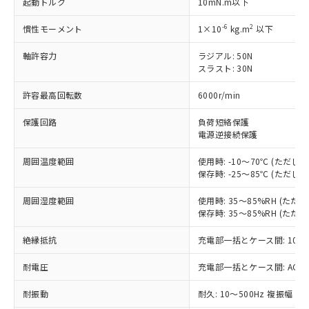
起動トルク
10mN.m以下
対応済み：EU RoHS指令（10物質）の
非含有に対応した製品が提供可能な商品で
-6
2
慣性モーメント
1×10
kg.m
以下
す。
対応予定：EU RoHS指令（10物質）の非含
軸許容力
ラジアル: 50N
ご利用条件
スラスト: 30N
有に対応した製品に切り替える予定のある
商品です。
許容最高回転数
6000r/min
対応予定なし：EU RoHS指令（10物質）の
以下の条件をお読みいただき、同意のうえ
非含有に非対応の商品で、対応品を出す予
保護回路
負荷短絡保護
ご利用ください。
定はありません。
電源逆接続保護
調査・確認中：EU RoHS指令（10物質）の
本サービスは、当社制御機器事業取扱
※1 中国RoHS○×表
非含有の対応状況を調査中または確認中の
周囲温度範囲
使用時: -10～70℃ (ただ
商品の当社在庫状況および標準価格
商品です。
保存時: -25～85℃ (ただ
(税抜)を提供させていただくもので
「○」：最大均質材料含有率が中国RoHSの
非該当品：ライセンス料など無形物で、有
す。
基準値以下であることを示します。
害物質有無と関係のない商品です。
周囲湿度範囲
使用時: 35～85%RH (た
当社制御機器事業取扱商品の中には、
「×」：最大均質材料含有率が中国RoHSの
保存時: 35～85%RH (た
仕入先様の事情により、非含有部品として
本サービスの対象外となる商品もある
基準値を超えていることを示します。
いたものが、含有品と判明した場合などや
当社は、これら貴社製品のうち、外国
ことをご了承ください。
絶縁抵抗
充電部一括とケース間: 100M
「－」：未確認です。当社販売部門へお問
むを得ず変更することがあります。
為替および外国貿易法に定める商品
在庫状況および標準価格照会結果は、
い合わせください。
（以下｢規制貨物等」という）を輸出
記載している更新日時点での社内デー
耐電圧
充電部一括とケース間: AC500V 
*EU RoHS指令（10物質）：
または国外への提供する場合は、日本
記
タに基づき作成されるものであり、閲
説明
鉛(Pb) 1000ppm以下、 水銀(Hg) 1000ppm以下、 カド
*中国RoHS10物質の基準値 (GB/T26572)：
国政府の輸出許可(または役務取引許
耐振動
耐久: 10～500Hz 複振幅 2
号
覧された時点での実際の在庫および標
ミウム(Cd) 100ppm以下、
Pb(鉛) :1000ppm、 Hg(水銀) : 1000ppm、 Cd(カドミウ
可)を取得するなどの必要な手続きを
六価クロム(Cr(Ⅵ)) 1000ppm以下、ポリ臭化ビフェニル
ム) : 100ppm、