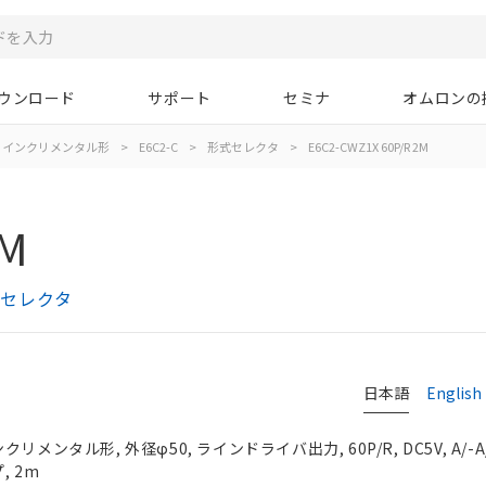
ウンロード
サポート
セミナ
オムロンの
インクリメンタル形
>
E6C2-C
>
形式セレクタ
>
E6C2-CWZ1X 60P/R 2M
2M
式セレクタ
日本語
English
メンタル形, 外径φ50, ラインドライバ出力, 60P/R, DC5V, A/-A/B
, 2m