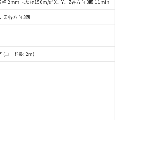
備考欄に対応日を記載しておりました。
2
複振幅 2mm または150m/s
X、Y、Z各方向 3回 11min
品への在庫切替を完了していることから、特段のことがない限り、20
す。
、Z 各方向 3回
(コード長: 2m)