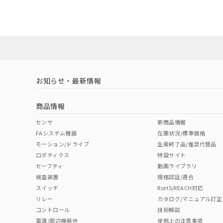
UL認証
CSA認証
CEマーキング
ダウンロードデータをご利用いただく前に、以下を必ずお読
No
No
Yes
対応状況
対応予定月
※1
※2
ソフトウェアの使用条件
対応済み
LR型式承認
DNV型式承認
BV型式承認
KR
（イギリス
（ノルウェー
（フランス
（
お知らせ・最新情報
中国 RoHS
注意事項・凡例
船舶規格）
船舶規格）
船舶規格）
船
商品情報
No
No
No
No
中国 RoHS表
※1 ※2
センサ
新商品情報
FAシステム機器
在庫状況/標準価格
Pb
Hg
Cd
Cr(V
モーション/ドライブ
生産終了品/推奨代替品
ロボティクス
特設サイト
セーフティ
動画ライブラリ
検査装置
規格認証/適合
X
O
O
O
スイッチ
RoHS/REACH対応
リレー
カタログ/マニュアル訂正
コントロール
技術解説
"対応済み"や非含有の記載がされた商品であっても、流通
電源/周辺機器他
使用上の注意事項