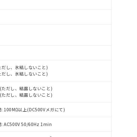
材料含有率が中国RoHSの基準値を超えていることを示します。
、当社制御機器事業取扱商品の当社在庫状況および標準価格(税抜)
ら貴社製品のうち、外国為替および外国貿易法に定める商品（以下｢
質）：
す。当社販売部門へお問い合わせください。
 水銀(Hg) 1000ppm以下、 カドミウム(Cd) 100ppm以下、
たは国外への提供する場合は、日本国政府の輸出許可(または役務取
000ppm以下、ポリ臭化ビフェニル類(PBB) 1000ppm以下、ポリ臭化ジフェニルエーテル類(P
事業取扱商品の中には、本サービスの対象外となる商品もあること
手続きをとります。
キシル) (DEHP)(別名：DOP) 1000ppm以下、フタル酸ブチルベンジル（BBP） 100
(GB/T26572)：
以下、フタル酸ジイソブチル (DIBP) 1000ppm以下
び標準価格照会結果は、記載している更新日時点での社内データに
物を破棄する場合は、完全に破砕するなど、違法に輸出されないよ
(水銀) : 1000ppm、 Cd(カドミウム) : 100ppm、
業用監視および制御機器に対する適用除外項目は除く。
覧された時点での実際の在庫および標準価格とは異なる場合がある
1000ppm、 PBBs(ポリ臭化ビフェニル類) : 1000ppm、 PBDEs(ポリ臭化ジフェニルエーテル類
物質については閾値を超える意図的な使用がないことを確認しています。
上の在庫あり
 1000ppm、 DIBP(フタル酸ジイソブチル) : 1000ppm、 BBP(フタル酸ブチルベンジル) :
品を、核兵器、ミサイル、化学兵器、生物兵器またはその他武器並
チルヘキシル)) : 1000ppm
況および標準価格はお客様のお取引先、またはお客様担当のオムロ
用いたしません。
ご相談ください。
は満たないが在庫あり
製品を第三者に販売する場合は、上記1、2および3の内容を当該第
機器販売店や当社販売拠点は「
販売ネットワーク
」をご確認くだ
販売先および販売に係わる関係者が違法に輸出するおそれがある場
用期限
び標準価格結果を当社の事前の承諾なく第三者に漏洩または開示し
え状況などにより、予定月が前後することがあります。
(最新の在庫状況については、お客様のお取引先、またはお客様担当
 (ただし、氷結しないこと)
（10物質）のすべてが基準値以下であることを示します。
店・当社販売員にご確認ください)
能（部品リスト作成サービス）をご利用いただくには、I-Webメン
 (ただし、氷結しないこと)
使用状況下において有害物質が外部に漏えいし、環境に深刻な影響を
あります。
機種、また在庫状況の情報を公開していない機種
ェブサイト上で当社にご登録された部品リストについて、当社およ
書ダウンロード
す。当社販売部門へお問い合わせください。
H (ただし、結露しないこと)
品・サービスに関するお客様との取引・商談に必要な範囲で利用す
合意する
キャンセル
H (ただし、結露しないこと)
書をダウンロードすることができます。
利用者とは、
"個人情報の共同利用に関して"
の「1.共同利用者の
100MΩ以上(DC500Vメガにて)
します。
10物質）の非含有証明書
明書（当社基準）
500V 50/60Hz 1min
日時点で非含有を証明するもので、過去に遡って非含有を証明するも
令のフタル酸エステル類４物質の対応では、対応完了までの期間は出