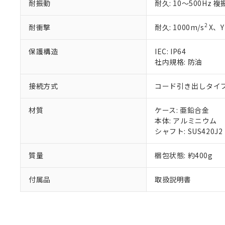
混在することから
耐振動
耐久: 10～500Hz 
既に当社にて対応
り割愛しておりま
2
耐衝撃
耐久: 1000m/s
X、Y
保護構造
IEC: IP64
社内規格: 防油
接続方式
コード引き出しタイプ 
材質
ケース: 亜鉛合金
本体: アルミニウム
シャフト: SUS420J2
質量
梱包状態: 約400g
付属品
取扱説明書