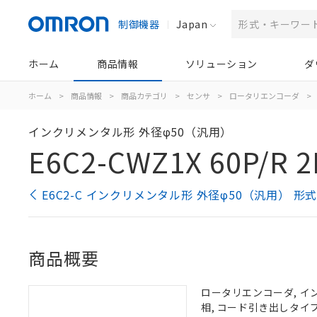
制御機器
Japan
ホーム
商品情報
ソリューション
ダ
ホーム
>
商品情報
>
商品カテゴリ
>
センサ
>
ロータリエンコーダ
>
インクリメンタル形 外径φ50（汎用）
E6C2-CWZ1X 60P/R 
E6C2-C インクリメンタル形 外径φ50（汎用） 形
商品概要
ロータリエンコーダ, インクリ
相, コード引き出しタイプ