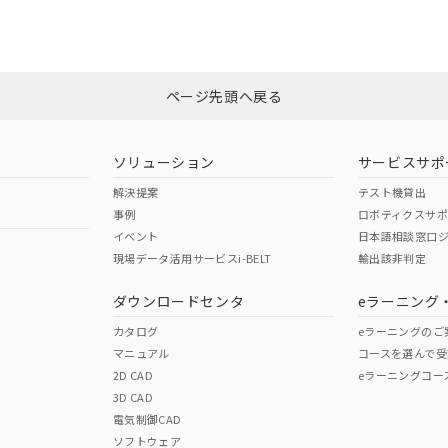
CCC認証
電波法
みください。
N/A
N/A
非含有証明書
※3
ページ先頭へ戻る
ダウンロードはこちら
型式承認
NK型式承認
ABS型式承認
韓国
（日本
（アメリカ
ソリューション
サービスサポ
舶規格）
船舶規格）
船舶規格）
解決提案
テスト機貸出
事例
ロボティクスサ
No
No
イベント
日本語相談窓口
現場データ活用サービスi-BELT
輸出該非判定
I)
PBBs
PBDEs
DBP
ダウンロードセンタ
eラーニング
この製品の規格認証/適合
その他の認証はこちらのページからご
カタログ
eラーニングのご
マニュアル
コースを選んで受
O
O
O
2D CAD
eラーニングコー
3D CAD
電気制御CAD
在庫等で未対応品が混在する可能性があります。
ソフトウェア