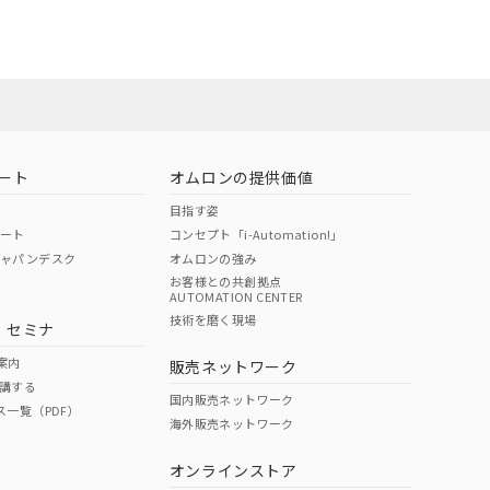
ート
オムロンの提供価値
目指す姿
ポート
コンセプト「i-Automation!」
ジャパンデスク
オムロンの強み
お客様との共創拠点
AUTOMATION CENTER
DIBP
BBP
DEHP
環境保護
技術を磨く現場
・セミナ
状況ページへ
使用期限
検索ください
案内
販売ネットワーク
講する
O
O
O
10
国内販売ネットワーク
ス一覧（PDF）
海外販売ネットワーク
オンラインストア