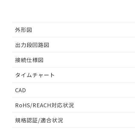
外形図
出力段回路図
接続仕様図
タイムチャート
CAD
ログイン/会員登録いただくと、CADデータをダウンロ
RoHS/REACH対応状況
規格認証/適合状況
EU RoHS
注意事項・凡例