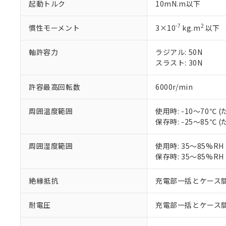
「×」：最大均質
起動トルク
10mN.m以下
本サービスは
当社は、これ
*EU RoHS指令（10物
「－」：未確認で
鉛(Pb) 1000ppm以下、
くものです。
う）を輸出ま
記
説明
六価クロム(Cr(Ⅵ)) 1
当社制御機器
などの必要な
-7
2
慣性モーメント
3×10
kg.m
以下
フタル酸ビス(2-エチルヘ
号
*中国RoHS10物質の基準値 
ル（DBP） 1000ppm
在庫状況およ
当社は規制貨
Pb(鉛) :1000ppm、 Hg
但し、RoHS指令で産
のであり、閲
ます。
Cr(Ⅵ)(六価クロム) : 
フタル酸エステル類の４
軸許容力
ラジアル: 50N
○
一定数以
DBP(フタル酸ジブチル) :
い。
当社は貴社製
スラスト: 30N
DEHP(フタル酸ビス(2-エ
正式な納期状
置等に一切使
当社販売員に
※2 対応予定月
△
一定数に
当社は、貴社
許容最高回転数
6000r/min
オムロン制御
また当社は、
※2 環境保護使
在庫状況およ
部品在庫の切り替
たしません。
－
在庫なし
す。
周囲温度範囲
使用時: -10～70℃
「ｅ」：有害物質
機器販売
マイパーツ機
保存時: -25～85℃
「10」：通常の
ている必要が
味します。
空
受注生産
お客様が当ウ
※3 非含有証明
「－」：未確認で
周囲湿度範囲
使用時: 35～85%R
白
が、当社の製
保存時: 35～85%R
さい。
下記の非含有証明
※当社の共同
絶縁抵抗
充電部一括とケース間: 
いる法人を指
EU RoHS指令（
51物質の非含有証
耐電圧
充電部一括とケース間: AC
※本証明書は発行
また、RoHS指