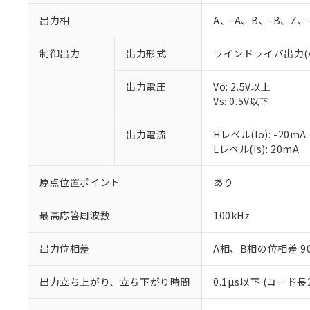
出力相
A、-A、B、-B、Z、
制御出力
出力形式
ラインドライバ出力(AM
出力電圧
Vo: 2.5V以上
Vs: 0.5V以下
出力電流
Hレベル(Io): -20mA
Lレベル(Is): 20mA
※1 対応状況
原点位置ポイント
あり
対応済み：EU
対応予定：EU R
最高応答周波数
100kHz
対応予定なし：EU
調査・確認中：EU
ご利用条件
出力位相差
A相、B相の位相差 90±
非該当品：ライセ
※1 中国RoHS
仕入先様の事情に
出力立ち上がり、立ち下がり時間
0.1µs以下 (コード長2
があります。
以下の条件をお読
「○」：最大均質