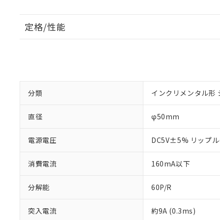
定格/性能
分類
インクリメンタル形 
直径
φ50mm
電源電圧
DC5V±5% リップル
消費電流
160mA以下
分解能
60P/R
突入電流
約9A (0.3ms)