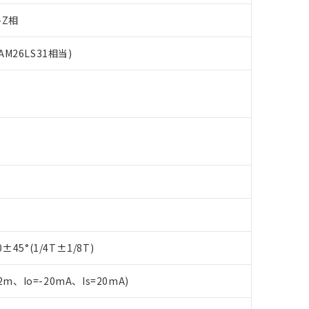
-Z相
26LS31相当)
 RoHS指令（10物質）の非含有に対応した製品が提供可能な商品です
oHS指令（10物質）の非含有に対応した製品に切り替える予定のある
 RoHS指令（10物質）の非含有に非対応の商品で、対応品を出す予
 RoHS指令（10物質）の非含有の対応状況を調査中または確認中の
45°(1/4T±1/8T)
ンス料など無形物で、有害物質有無と関係のない商品です。
○×表
より、非含有部品としていたものが、含有品と判明した場合などやむ
m、Io=-20mA、Is=20mA)
みいただき、同意のうえご利用ください。
材料含有率が中国RoHSの基準値以下であることを示します。